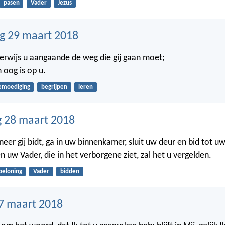
pasen
Vader
Jezus
g 29 maart 2018
derwijs u aangaande de weg die gij gaan moet;
n oog is op u.
emoediging
begrijpen
leren
 28 maart 2018
eer gij bidt, ga in uw binnenkamer, sluit uw deur en bid tot uw
 uw Vader, die in het verborgene ziet, zal het u vergelden.
beloning
Vader
bidden
7 maart 2018