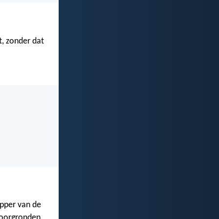
, zonder dat
epper van de
doorgronden.