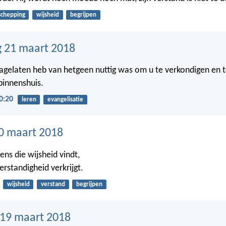
schepping
wijsheid
begrijpen
 21 maart 2018
nagelaten heb van hetgeen nuttig was om u te verkondigen en te
binnenshuis.
0:20
leren
evangelisatie
0 maart 2018
ens die wijsheid vindt,
erstandigheid verkrijgt.
wijsheid
verstand
begrijpen
19 maart 2018