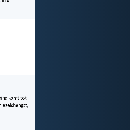
 in u.
oning komt tot
n ezelshengst,