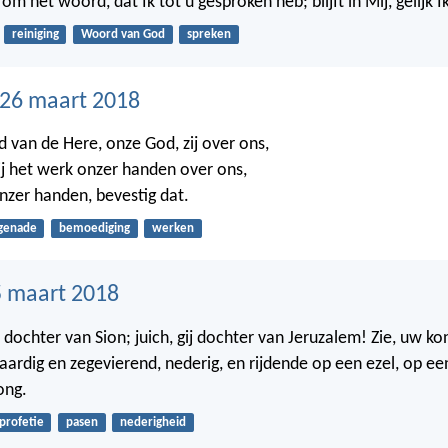
n om het woord, dat Ik tot u gesproken heb; blijft in Mij, gelijk Ik
reiniging
Woord van God
spreken
26 maart 2018
id van de Here, onze God, zij over ons,
ij het werk onzer handen over ons,
onzer handen, bevestig dat.
genade
bemoediging
werken
 maart 2018
ij dochter van Sion; juich, gij dochter van Jeruzalem! Zie, uw k
tvaardig en zegevierend, nederig, en rijdende op een ezel, op ee
ong.
profetie
pasen
nederigheid