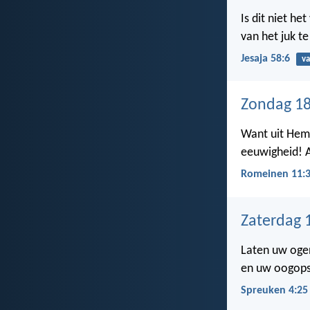
Is dit niet h
van het juk te
Jesaja 58:6
va
Zondag 18
Want uit Hem 
eeuwigheid! 
Romeinen 11:
Zaterdag 
Laten uw oge
en uw oogopsl
Spreuken 4:25