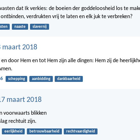
et vasten dat Ik verkies: de boeien der goddeloosheid los te ma
 ontbinden, verdrukten vrij te laten en elk juk te verbreken?
sten
naaste
slavernij
 maart 2018
en door Hem en tot Hem zijn alle dingen: Hem zij de heerlijkhe
Amen.
36
schepping
aanbidding
dankbaarheid
17 maart 2018
n voorwaarts blikken
ag rechtuit zijn.
eerlijkheid
betrouwbaarheid
rechtvaardigheid