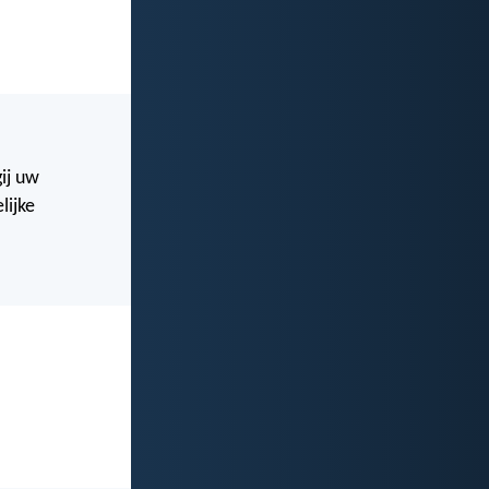
ij uw
lijke