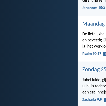
Gij zijt nu rei
Johannes 15:3
Maandag 
De liefelijkhe
en bevestig G
ja, het werk 
Psalm 90:17
Zondag 25
Jubel luide, g
u, hij is rech
een ezelinnej
Zacharia 9:9