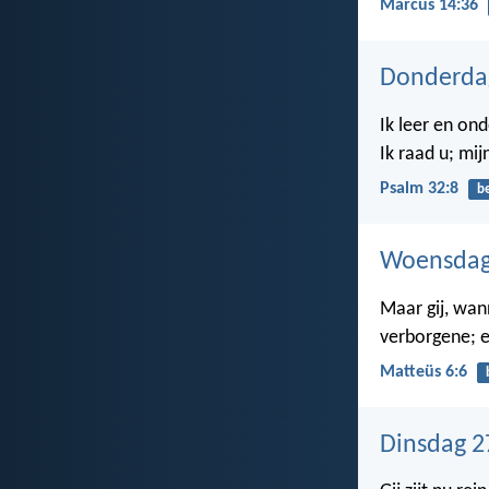
Marcus 14:36
Donderda
Ik leer en on
Ik raad u; mij
Psalm 32:8
b
Woensdag
Maar gij, wann
verborgene; en
Matteüs 6:6
Dinsdag 2