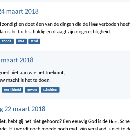
24 maart 2018
 zondigt en doet één van de dingen die de H
ere
verboden heeft
dan is hij toch schuldig en draagt zijn ongerechtigheid.
zonde
wet
straf
3 maart 2018
oed niet aan wie het toekomt,
 uw macht is het te doen.
eerlijkheid
geven
schulden
g 22 maart 2018
niet, hebt gij het niet gehoord? Een eeuwig God is de H
ere
, Sch
rde. Hij wordt noch moede noch mat, zijn verstand is niet te 