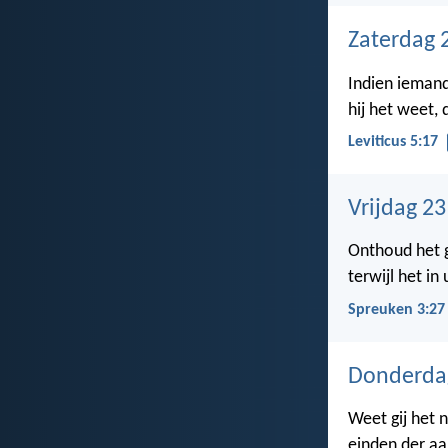
Zaterdag 
Indien iemand
hij het weet, 
Leviticus 5:17
Vrijdag 2
Onthoud het g
terwijl het in
Spreuken 3:27
Donderda
Weet gij het 
einden der aa