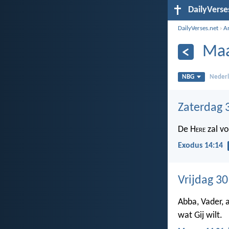
DailyVerse
DailyVerses.net
›
A
Maa
NBG
Nederl
Zaterdag 
De H
ere
zal voo
Exodus 14:14
Vrijdag 3
Abba, Vader, 
wat Gij wilt.