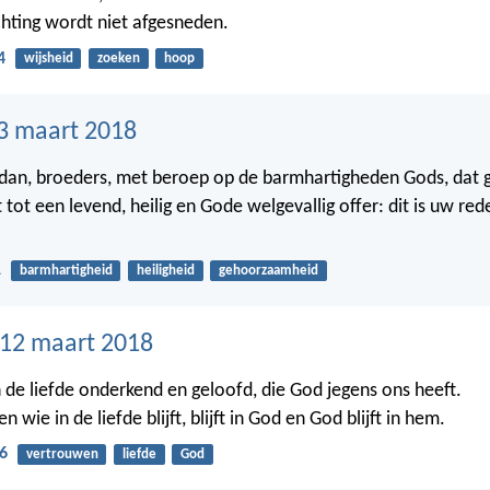
hting wordt niet afgesneden.
4
wijsheid
zoeken
hoop
3 maart 2018
dan, broeders, met beroep op de barmhartigheden Gods, dat g
 tot een levend, heilig en Gode welgevallig offer: dit is uw rede
1
barmhartigheid
heiligheid
gehoorzaamheid
12 maart 2018
 de liefde onderkend en geloofd, die God jegens ons heeft.
en wie in de liefde blijft, blijft in God en God blijft in hem.
6
vertrouwen
liefde
God