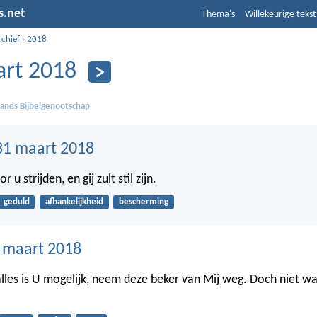
s.net
Thema's
Willekeurige tekst
rchief
›
2018
rt 2018
ands Bijbelgenootschap
31 maart 2018
r u strijden, en gij zult stil zijn.
geduld
afhankelijkheid
bescherming
0 maart 2018
alles is U mogelijk, neem deze beker van Mij weg. Doch niet wa