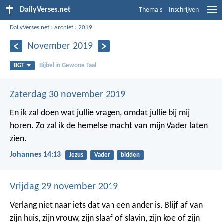
DailyVerses.net
Thema's
Inschrijven
DailyVerses.net
›
Archief
›
2019
November 2019
BGT
Bijbel in Gewone Taal
Zaterdag 30 november 2019
En ik zal doen wat jullie vragen, omdat jullie bij mij
horen. Zo zal ik de hemelse macht van mijn Vader laten
zien.
Johannes 14:13
Jezus
Vader
bidden
Vrijdag 29 november 2019
Verlang niet naar iets dat van een ander is. Blijf af van
zijn huis, zijn vrouw, zijn slaaf of slavin, zijn koe of zijn