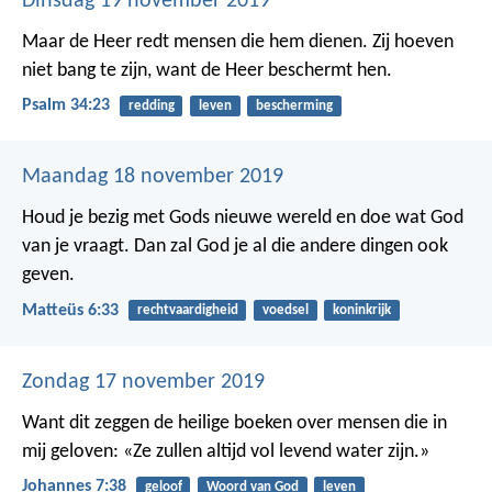
Dinsdag 19 november 2019
Maar de Heer redt mensen die hem dienen.
Zij hoeven
niet bang te zijn,
want de Heer beschermt hen.
Psalm 34:23
redding
leven
bescherming
Maandag 18 november 2019
Houd je bezig met Gods nieuwe wereld en doe wat God
van je vraagt. Dan zal God je al die andere dingen ook
geven.
Matteüs 6:33
rechtvaardigheid
voedsel
koninkrijk
Zondag 17 november 2019
Want dit zeggen de heilige boeken over mensen die in
mij geloven: «Ze zullen altijd vol levend water zijn.»
Johannes 7:38
geloof
Woord van God
leven