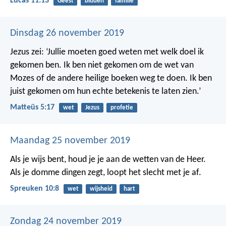
Lucas 11:13
Geest
bidden
familie
Dinsdag 26 november 2019
Jezus zei: ‘Jullie moeten goed weten met welk doel ik
gekomen ben. Ik ben niet gekomen om de wet van
Mozes of de andere heilige boeken weg te doen. Ik ben
juist gekomen om hun echte betekenis te laten zien.’
Matteüs 5:17
wet
Jezus
profetie
Maandag 25 november 2019
Als je wijs bent, houd je je aan de wetten van de Heer.
Als je domme dingen zegt, loopt het slecht met je af.
Spreuken 10:8
wet
wijsheid
hart
Zondag 24 november 2019