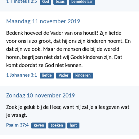
1 Timoteüs 2:5
God
Jezus
bemiddelaar
Maandag 11 november 2019
Bedenk hoeveel de Vader van ons houdt! Zijn liefde
voor ons is zo groot, dat hij ons zijn kinderen noemt. En
dat zijn we ook. Maar de mensen die bij de wereld
horen, begrijpen niet dat wij Gods kinderen zijn. Dat
komt doordat ze God niet kennen.
1 Johannes 3:1
liefde
Vader
kinderen
Zondag 10 november 2019
Zoek je geluk bij de Heer,
want hij zal je alles geven wat
je vraagt.
Psalm 37:4
geven
zoeken
hart