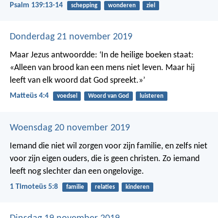
Psalm 139:13-14
schepping
wonderen
ziel
Donderdag 21 november 2019
Maar Jezus antwoordde: ‘In de heilige boeken staat:
«Alleen van brood kan een mens niet leven. Maar hij
leeft van elk woord dat God spreekt.»’
Matteüs 4:4
voedsel
Woord van God
luisteren
Woensdag 20 november 2019
Iemand die niet wil zorgen voor zijn familie, en zelfs niet
voor zijn eigen ouders, die is geen christen. Zo iemand
leeft nog slechter dan een ongelovige.
1 Timoteüs 5:8
familie
relaties
kinderen