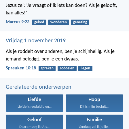
Jezus zei: ‘Je vraagt of ik iets kan doen? Als je gelooft,
kan alles!’
Marcus 9:23
geloof
wonderen
genezing
Vrijdag 1 november 2019
Als je roddelt over anderen, ben je schijnheilig.
Als je
iemand beledigt, ben je een dwaas.
Spreuken 10:18
spreken
roddelen
liegen
Gerelateerde onderwerpen
Liefde
Hoop
Liefde is: geduldig en...
Dit is mijn besluit...
Geloof
Familie
Daarom zeg ik: Als...
Vandaag zal ik jullie...