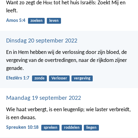
Want zo zegt de H
ere
tot het huis Israëls: Zoekt Mij en
leeft.
Amos 5:4
zoeken
leven
Dinsdag 20 september 2022
En in Hem hebben wij de verlossing door zijn bloed, de
vergeving van de overtredingen, naar de rijkdom zijner
genade.
Efeziërs 1:7
zonde
Verlosser
vergeving
Maandag 19 september 2022
Wie haat verbergt, is een leugenlip;
wie laster verbreidt,
is een dwaas.
Spreuken 10:18
spreken
roddelen
liegen