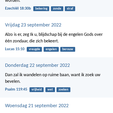
worden.
Ezechiël 18:30b
bekering
zonde
straf
Vrijdag 23 september 2022
Alzo is er, zeg Ik u, blijdschap bij de engelen Gods over
één zondaar, die zich bekeert.
Lucas 15:10
vreugde
engelen
berouw
Donderdag 22 september 2022
Dan zal ik wandelen op ruime baan,
want ik zoek uw
bevelen.
Psalm 119:45
vrijheid
wet
zoeken
Woensdag 21 september 2022