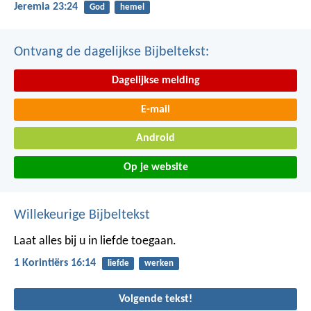
Jeremia 23:24
God
hemel
Ontvang de dagelijkse Bijbeltekst:
Dagelijkse melding
E-mail
Android
Op je website
Willekeurige Bijbeltekst
Laat alles bij u in liefde toegaan.
1 Korintiërs 16:14
liefde
werken
Volgende tekst!