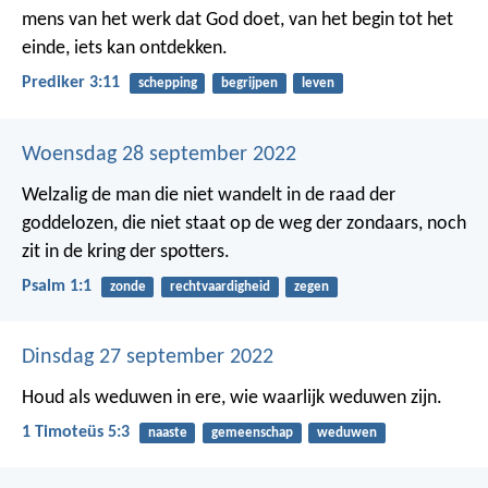
mens van het werk dat God doet, van het begin tot het
einde, iets kan ontdekken.
Prediker 3:11
schepping
begrijpen
leven
Woensdag 28 september 2022
Welzalig de man die niet wandelt
in de raad der
goddelozen,
die niet staat op de weg der zondaars,
noch
zit in de kring der spotters.
Psalm 1:1
zonde
rechtvaardigheid
zegen
Dinsdag 27 september 2022
Houd als weduwen in ere, wie waarlijk weduwen zijn.
1 Timoteüs 5:3
naaste
gemeenschap
weduwen