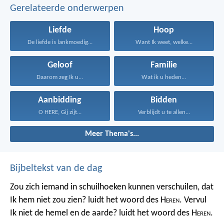
Gerelateerde onderwerpen
Liefde
Hoop
De liefde is lankmoedig...
Want Ik weet, welke...
Geloof
Familie
Daarom zeg Ik u...
Wat ik u heden...
Aanbidding
Bidden
O HERE, Gij zijt...
Verblijdt u te allen...
Meer Thema's...
Bijbeltekst van de dag
Zou zich iemand in schuilhoeken kunnen verschuilen, dat
Ik hem niet zou zien? luidt het woord des H
eren
. Vervul
Ik niet de hemel en de aarde? luidt het woord des H
eren
.