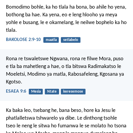
Bomodimo bohle, ka ho tlala ha bona, bo ahile ho yena,
bothong ba hae. Ka yena, eo e leng hlooho ya meya
yohle e busang, le e okamelang, le neilwe bophelo ka ho
tlala.
BAKOLOSE 2:9-10
maatla
setlabelo
Rona re tswaletswe Ngwana,
rona re filwe Mora,
puso
e tla ba mahetleng a hae,
o tla bitswa
Radimakatso le
Moeletsi,
Modimo ya matla, Rabosafeleng,
Kgosana ya
Kgotso.
ESAEA 9:6
Mesia
Ntate
keresemose
Ka baka leo, tsebang he, bana beso, hore ka Jesu le
phatlalletswa tshwarelo ya dibe. Le dinthong tsohle
tseo le neng le sitwa ho fumanwa le se molato ho tsona