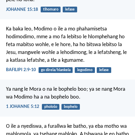
JOHANNE 15:18
tlhomaro
lefase
Ka baka leo, Modimo o ile a mo phahamisetsa
hodimodimo, mme a mo fa lebitso le hlomphehang ho
feta mabitso wohle, e le hore, ha ho bitswa lebitso la
Jesu, mangwele wohle a lehodimong, le a lefatsheng, le
a katlasa lefatshe, a tle a kgumame.
BAFILIPI 2:9-10
go direla/hlankela
legodimo
lefase
Ya nang le Mora o na le bophelo boo; ya se nang Mora
wa Modimo ha a na bophelo boo.
1 JOHANNE 5:12
phološo
bophelo
O ile a nyediswa,
a furallwa ke batho,
ya eba motho wa
mahlomola,
ya tsebang mahloko.
A tshwana le eo batho