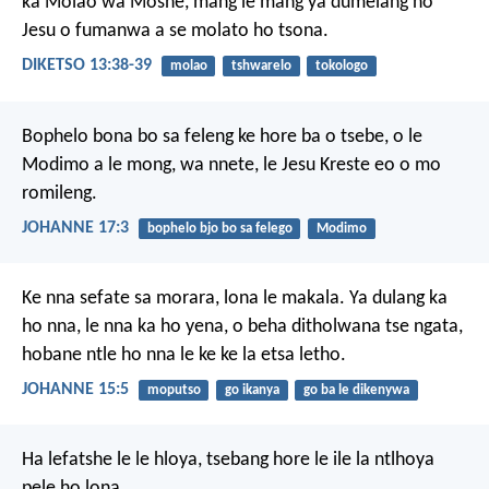
ka Molao wa Moshe,
mang le mang ya dumelang ho
Jesu o fumanwa a se molato ho tsona.
DIKETSO 13:38-39
molao
tshwarelo
tokologo
Bophelo bona bo sa feleng ke hore ba o tsebe, o le
Modimo a le mong, wa nnete, le Jesu Kreste eo o mo
romileng.
JOHANNE 17:3
bophelo bjo bo sa felego
Modimo
Ke nna sefate sa morara, lona le makala. Ya dulang ka
ho nna, le nna ka ho yena, o beha ditholwana tse ngata,
hobane ntle ho nna le ke ke la etsa letho.
JOHANNE 15:5
moputso
go ikanya
go ba le dikenywa
Ha lefatshe le le hloya, tsebang hore le ile la ntlhoya
pele ho lona.