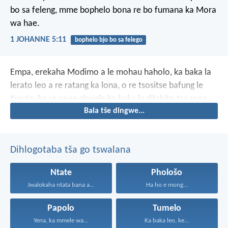
bo sa feleng, mme bophelo bona re bo fumana ka Mora
wa hae.
1 JOHANNE 5:11
bophelo bjo bo sa felego
Empa, erekaha Modimo a le mohau haholo, ka baka la
lerato leo a re ratang ka lona, o re tsositse bafung le
Kreste, ha re ne re shwele ka baka la ditshito tsa rona.
Bala tše dingwe...
Hopolang he, hore ke ka mohau wa hae le
pholositsweng.
Dihlogotaba tša go tswalana
Ntate
Phološo
Jwalokaha ntata bana a...
Ha ho e mong...
Papolo
Tumelo
Yena, ka mmele wa...
Ka baka leo, ke...