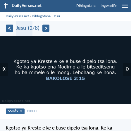
DailyVerses.net
Dihlogotaba
Ingwadiše
DailyVerses.net
›
Dihlogotaba
›
Jesu
Jesu (2/8)
«
»
SSO89
BIBELE
Kgotso ya Kreste e ke e buse dipelo tsa lona. Ke ka