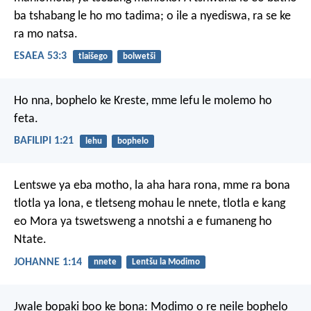
ba tshabang le ho mo tadima;
o ile a nyediswa,
ra se ke
ra mo natsa.
ESAEA 53:3
tlaišego
bolwetši
Ho nna, bophelo ke Kreste, mme lefu le molemo ho
feta.
BAFILIPI 1:21
lehu
bophelo
Lentswe ya eba motho, la aha hara rona, mme ra bona
tlotla ya lona, e tletseng mohau le nnete, tlotla e kang
eo Mora ya tswetsweng a nnotshi a e fumaneng ho
Ntate.
JOHANNE 1:14
nnete
Lentšu la Modimo
Jwale bopaki boo ke bona: Modimo o re neile bophelo