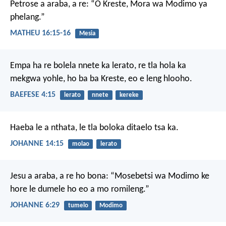
Petrose a araba, a re: “O Kreste, Mora wa Modimo ya
phelang.”
MATHEU 16:15-16
Mesia
Empa ha re bolela nnete ka lerato, re tla hola ka
mekgwa yohle, ho ba ba Kreste, eo e leng hlooho.
BAEFESE 4:15
lerato
nnete
kereke
Haeba le a nthata, le tla boloka ditaelo tsa ka.
JOHANNE 14:15
molao
lerato
Jesu a araba, a re ho bona: “Mosebetsi wa Modimo ke
hore le dumele ho eo a mo romileng.”
JOHANNE 6:29
tumelo
Modimo