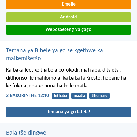
Emeile
Android
Weposaeteng ya gago
Temana ya Bibele ya go se kgethwe ka
maikemišetšo
Ka baka leo, ke thabela bofokodi, mahlapa, ditsietsi,
ditlhoriso, le mahlomola, ka baka la Kreste, hobane ha
ke fokola, eba ke hona ha ke le matla.
2 BAKORINTHE 12:10
lethabo
maatla
tlhomaro
Temana ya go latela!
Bala tše dingwe