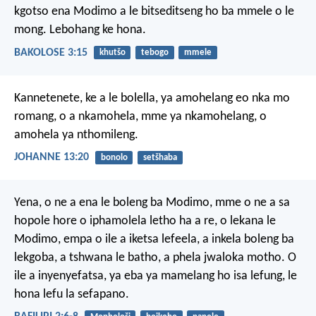
kgotso ena Modimo a le bitseditseng ho ba mmele o le
mong. Lebohang ke hona.
BAKOLOSE 3:15
khutšo
tebogo
mmele
Kannetenete, ke a le bolella, ya amohelang eo nka mo
romang, o a nkamohela, mme ya nkamohelang, o
amohela ya nthomileng.
JOHANNE 13:20
bonolo
setšhaba
Yena, o ne a ena le boleng ba Modimo, mme o ne a sa
hopole hore o iphamolela letho ha a re, o lekana le
Modimo, empa o ile a iketsa lefeela, a inkela boleng ba
lekgoba, a tshwana le batho, a phela jwaloka motho. O
ile a inyenyefatsa, ya eba ya mamelang ho isa lefung, le
hona lefu la sefapano.