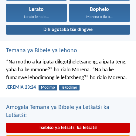
Lerato
Bophelo
Lerato le na le...
Morena o tla o...
Dihlogotaba tše dingwe
Temana ya Bibele ya lehono
“Na motho a ka ipata
dikgotjheletsaneng,
a ipata teng,
yaba ha ke mmone?”
ho rialo Morena.
“Na ha ke
fumanwe
lehodimong le lefatsheng?”
ho rialo Morena.
JEREMIA 23:24
Modimo
legodimo
Amogela Temana ya Bibele ya Letšatši ka
Letšatši:
Tsebišo ya letšatši ka letšatši