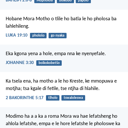
BAFILIPI 2:6-8
Mophološi
boikobo
papolo
Hobane Mora Motho o tlile ho batla le ho pholosa ba
lahlehileng.
LUKA 19:10
phološo
go nyaka
Eka kgona yena a hole, empa nna ke nyenyefale.
JOHANNE 3:30
boikokobetšo
Ka tsela ena, ha motho a le ho Kreste, ke mmopuwa e
motjha; tsa kgale di fetile, tse ntjha di hlahile.
2 BAKORINTHE 5:17
tlholo
tswaloleswa
Modimo ha a a ka a roma Mora wa hae lefatsheng ho
ahlola lefatshe, empa e le hore lefatshe le pholoswe ka