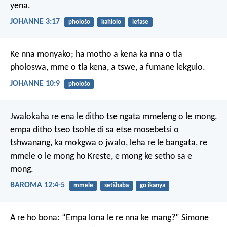
yena.
JOHANNE 3:17
phološo
kahlolo
lefase
Ke nna monyako; ha motho a kena ka nna o tla
pholoswa, mme o tla kena, a tswe, a fumane lekgulo.
JOHANNE 10:9
phološo
Jwalokaha re ena le ditho tse ngata mmeleng o le mong,
empa ditho tseo tsohle di sa etse mosebetsi o
tshwanang, ka mokgwa o jwalo, leha re le bangata, re
mmele o le mong ho Kreste, e mong ke setho sa e
mong.
BAROMA 12:4-5
mmele
setšhaba
go ikanya
A re ho bona: “Empa lona le re nna ke mang?”
Simone