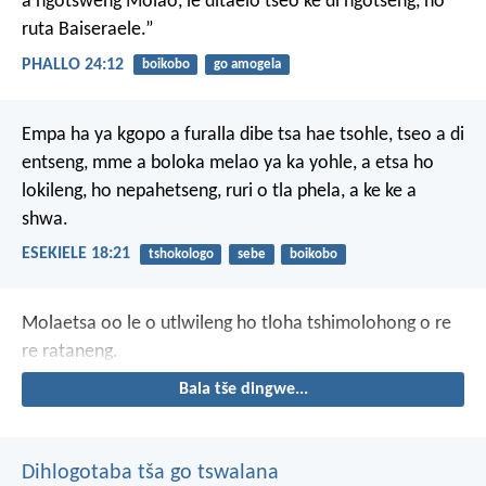
a ngotsweng Molao, le ditaelo tseo ke di ngotseng, ho
ruta Baiseraele.”
PHALLO 24:12
boikobo
go amogela
Empa ha ya kgopo a furalla dibe tsa hae tsohle, tseo a di
entseng, mme a boloka melao ya ka yohle, a etsa ho
lokileng, ho nepahetseng, ruri o tla phela, a ke ke a
shwa.
ESEKIELE 18:21
tshokologo
sebe
boikobo
Molaetsa oo le o utlwileng ho tloha tshimolohong o re
re rataneng.
Bala tše dingwe...
Dihlogotaba tša go tswalana