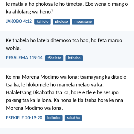
le matla a ho pholosa le ho timetsa. Ebe wena o mang o
ka ahlolang wa heno?
JAKOBO 4:12
kahlolo
phološo
moagišane
Ke thabela
ho latela ditemoso tsa hao,
ho feta maruo
wohle.
PESALEMA 119:14
tšhelete
lethabo
Ke nna Morena Modimo wa lona; tsamayang ka ditaelo
tsa ka, le hlokomele ho mamela melao ya ka.
Halaletsang Disabatha tsa ka, hore e tle e be sesupo
pakeng tsa ka le lona. Ka hona le tla tseba hore ke nna
Morena Modimo wa lona.
ESEKIELE 20:19-20
boikobo
sabatha