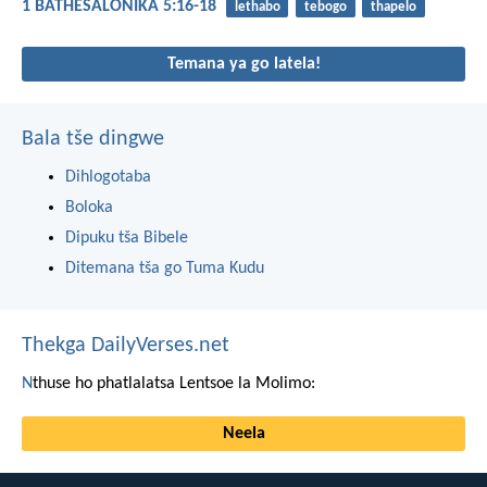
1 BATHESALONIKA 5:16-18
lethabo
tebogo
thapelo
Temana ya go latela!
Bala tše dingwe
Dihlogotaba
Boloka
Dipuku tša Bibele
Ditemana tša go Tuma Kudu
Thekga DailyVerses.net
N
thuse ho phatlalatsa Lentsoe la Molimo:
Neela