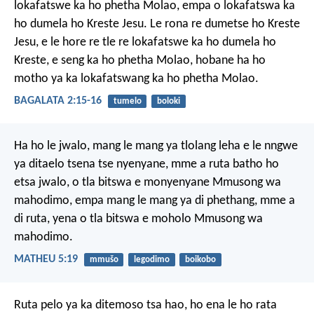
lokafatswe ka ho phetha Molao, empa o lokafatswa ka
ho dumela ho Kreste Jesu. Le rona re dumetse ho Kreste
Jesu, e le hore re tle re lokafatswe ka ho dumela ho
Kreste, e seng ka ho phetha Molao, hobane ha ho
motho ya ka lokafatswang ka ho phetha Molao.
BAGALATA 2:15-16
tumelo
boloki
Ha ho le jwalo, mang le mang ya tlolang leha e le nngwe
ya ditaelo tsena tse nyenyane, mme a ruta batho ho
etsa jwalo, o tla bitswa e monyenyane Mmusong wa
mahodimo, empa mang le mang ya di phethang, mme a
di ruta, yena o tla bitswa e moholo Mmusong wa
mahodimo.
MATHEU 5:19
mmušo
legodimo
boikobo
Ruta pelo ya ka ditemoso tsa hao,
ho ena le ho rata