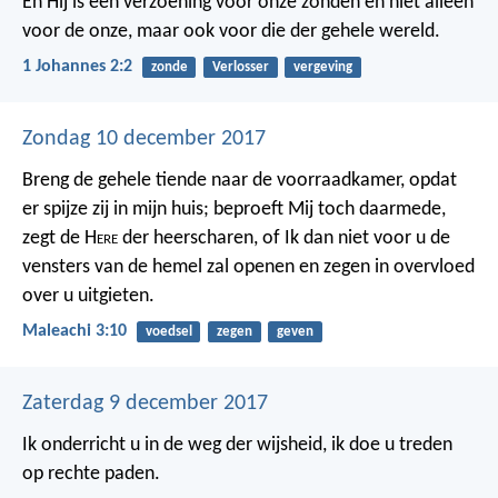
En Hij is een verzoening voor onze zonden en niet alleen
voor de onze, maar ook voor die der gehele wereld.
1 Johannes 2:2
zonde
Verlosser
vergeving
Zondag 10 december 2017
Breng de gehele tiende naar de voorraadkamer, opdat
er spijze zij in mijn huis; beproeft Mij toch daarmede,
zegt de H
ere
der heerscharen, of Ik dan niet voor u de
vensters van de hemel zal openen en zegen in overvloed
over u uitgieten.
Maleachi 3:10
voedsel
zegen
geven
Zaterdag 9 december 2017
Ik onderricht u in de weg der wijsheid,
ik doe u treden
op rechte paden.