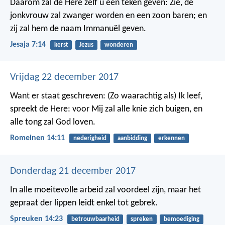
Daarom zal de Here zelf u een teken geven: Zie, de
jonkvrouw zal zwanger worden en een zoon baren; en
zij zal hem de naam Immanuël geven.
Jesaja 7:14
kerst
Jezus
wonderen
Vrijdag 22 december 2017
Want er staat geschreven:
(Zo waarachtig als) Ik leef,
spreekt de Here: voor Mij zal alle knie zich buigen, en
alle tong zal God loven.
Romeinen 14:11
nederigheid
aanbidding
erkennen
Donderdag 21 december 2017
In alle moeitevolle arbeid zal voordeel zijn,
maar het
gepraat der lippen leidt enkel tot gebrek.
Spreuken 14:23
betrouwbaarheid
spreken
bemoediging