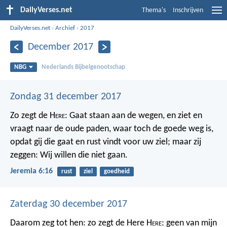
DailyVerses.net
Thema's
Inschrijven
DailyVerses.net
›
Archief
›
2017
December 2017
NBG
Nederlands Bijbelgenootschap
Zondag 31 december 2017
Zo zegt de H
ere
: Gaat staan aan de wegen, en ziet en
vraagt naar de oude paden, waar toch de goede weg is,
opdat gij die gaat en rust vindt voor uw ziel; maar zij
zeggen: Wij willen die niet gaan.
Jeremia 6:16
rust
ziel
goedheid
Zaterdag 30 december 2017
Daarom zeg tot hen: zo zegt de Here H
ere
: geen van mijn