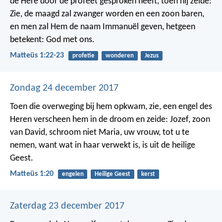
de Here door de profeet gesproken heeft, toen hij zeide:
Zie, de maagd zal zwanger worden en een zoon baren,
en men zal Hem de naam Immanuël geven, hetgeen
betekent: God met ons.
Matteüs 1:22-23
profetie
wonderen
Jezus
Zondag 24 december 2017
Toen die overweging bij hem opkwam, zie, een engel des
Heren verscheen hem in de droom en zeide: Jozef, zoon
van David, schroom niet Maria, uw vrouw, tot u te
nemen, want wat in haar verwekt is, is uit de heilige
Geest.
Matteüs 1:20
engelen
Heilige Geest
kerst
Zaterdag 23 december 2017