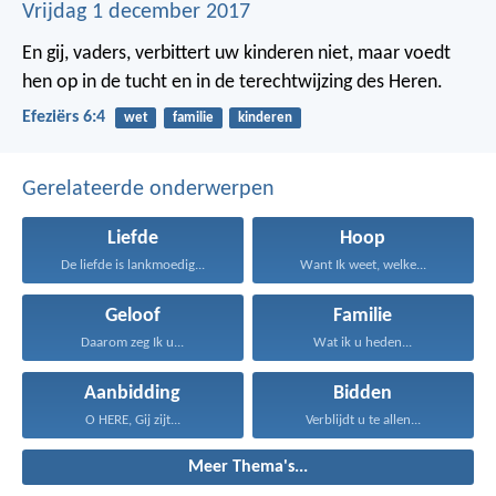
Vrijdag 1 december 2017
En gij, vaders, verbittert uw kinderen niet, maar voedt
hen op in de tucht en in de terechtwijzing des Heren.
Efeziërs 6:4
wet
familie
kinderen
Gerelateerde onderwerpen
Liefde
Hoop
De liefde is lankmoedig...
Want Ik weet, welke...
Geloof
Familie
Daarom zeg Ik u...
Wat ik u heden...
Aanbidding
Bidden
O HERE, Gij zijt...
Verblijdt u te allen...
Meer Thema's...