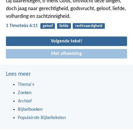
Gij daarentegen, o mens Gods, ontvlucht deze dingen,
doch jaag naar gerechtigheid, godsvrucht, geloof, liefde,
volharding en zachtzinnigheid.
1 Timoteüs 6:11
geloof
liefde
rechtvaardigheid
Volgende tekst!
Met afbeelding
Lees meer
Thema's
Zoeken
Archief
Bijbelboeken
Populairste Bijbelteksten