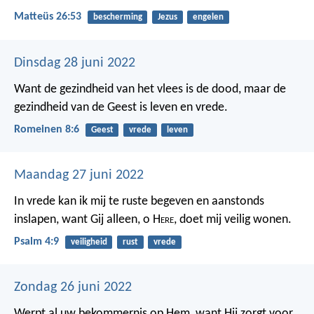
Matteüs 26:53
bescherming
Jezus
engelen
Dinsdag 28 juni 2022
Want de gezindheid van het vlees is de dood, maar de
gezindheid van de Geest is leven en vrede.
Romeinen 8:6
Geest
vrede
leven
Maandag 27 juni 2022
In vrede kan ik mij te ruste begeven en aanstonds
inslapen,
want Gij alleen, o H
ere
, doet mij veilig wonen.
Psalm 4:9
veiligheid
rust
vrede
Zondag 26 juni 2022
Werpt al uw bekommernis op Hem, want Hij zorgt voor