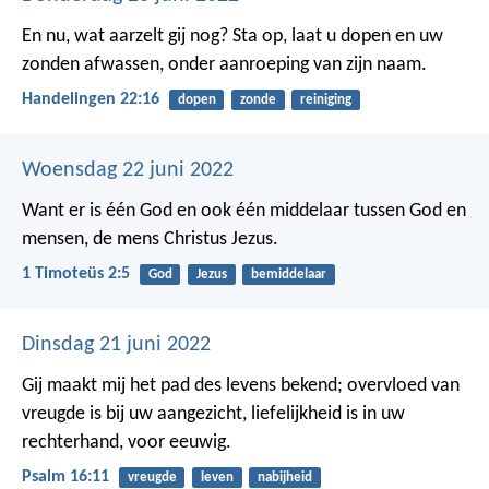
En nu, wat aarzelt gij nog? Sta op, laat u dopen en uw
zonden afwassen, onder aanroeping van zijn naam.
Handelingen 22:16
dopen
zonde
reiniging
Woensdag 22 juni 2022
Want er is één God en ook één middelaar tussen God en
mensen, de mens Christus Jezus.
1 Timoteüs 2:5
God
Jezus
bemiddelaar
Dinsdag 21 juni 2022
Gij maakt mij het pad des levens bekend;
overvloed van
vreugde is bij uw aangezicht,
liefelijkheid is in uw
rechterhand, voor eeuwig.
Psalm 16:11
vreugde
leven
nabijheid