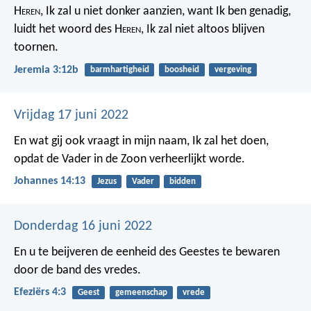
H
eren
, Ik zal u niet donker aanzien, want Ik ben genadig,
luidt het woord des H
eren
, Ik zal niet altoos blijven
toornen.
Jeremia 3:12b
barmhartigheid
boosheid
vergeving
Vrijdag 17 juni 2022
En wat gij ook vraagt in mijn naam, Ik zal het doen,
opdat de Vader in de Zoon verheerlijkt worde.
Johannes 14:13
Jezus
Vader
bidden
Donderdag 16 juni 2022
En u te beijveren de eenheid des Geestes te bewaren
door de band des vredes.
Efeziërs 4:3
Geest
gemeenschap
vrede