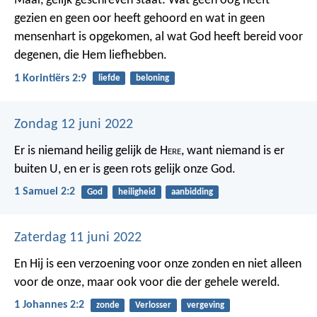
Maar, gelijk geschreven staat:
Wat geen oog heeft
gezien en geen oor heeft gehoord
en wat in geen
mensenhart is opgekomen, al wat God heeft bereid voor
degenen, die Hem liefhebben.
1 Korintiërs 2:9
liefde
beloning
Zondag 12 juni 2022
Er is niemand heilig gelijk de H
ere
,
want niemand is er
buiten U,
en er is geen rots gelijk onze God.
1 Samuel 2:2
God
heiligheid
aanbidding
Zaterdag 11 juni 2022
En Hij is een verzoening voor onze zonden en niet alleen
voor de onze, maar ook voor die der gehele wereld.
1 Johannes 2:2
zonde
Verlosser
vergeving