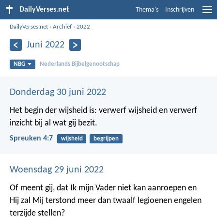
DailyVerses.net
Thema's
Inschrijven
DailyVerses.net
›
Archief
›
2022
Juni 2022
NBG
Nederlands Bijbelgenootschap
Donderdag 30 juni 2022
Het begin der wijsheid is: verwerf wijsheid
en verwerf
inzicht bij al wat gij bezit.
Spreuken 4:7
wijsheid
begrijpen
Woensdag 29 juni 2022
Of meent gij, dat Ik mijn Vader niet kan aanroepen en
Hij zal Mij terstond meer dan twaalf legioenen engelen
terzijde stellen?