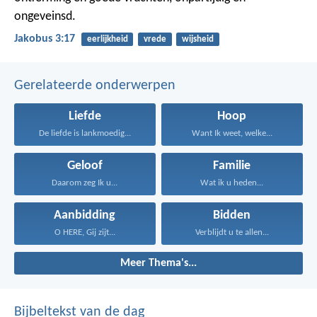
ongeveinsd.
Jakobus 3:17
eerlijkheid
vrede
wijsheid
Gerelateerde onderwerpen
Liefde
Hoop
De liefde is lankmoedig...
Want Ik weet, welke...
Geloof
Familie
Daarom zeg Ik u...
Wat ik u heden...
Aanbidding
Bidden
O HERE, Gij zijt...
Verblijdt u te allen...
Meer Thema's...
Bijbeltekst van de dag