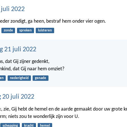
 juli 2022
eder zondigt, ga heen, bestraf hem onder vier ogen.
zonde
spreken
luisteren
 21 juli 2022
, dat Gij zijner gedenkt,
kind, dat Gij naar hem omziet?
en
nederigheid
genade
20 juli 2022
e
, zie, Gij hebt de hemel en de aarde gemaakt door uw grote 
rm; niets zou te wonderlijk zijn voor U.
schepping
kracht
hemel