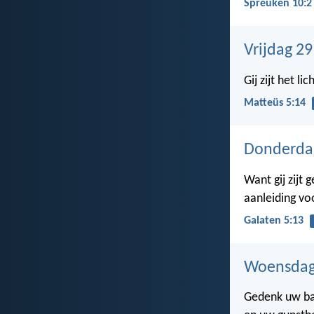
Spreuken 10:2
Vrijdag 29
Gij zijt het l
Matteüs 5:14
Donderdag
Want gij zijt 
aanleiding vo
Galaten 5:13
Woensdag 
Gedenk uw ba