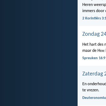
Heren weerspi
immers door d
2 Korintiërs 3:
Zondag 24
Het hart des 
maar de H
ere
Spreuken 16:9
Zaterdag 2
En onderhoud
te vrezen.
Deuteronomiu