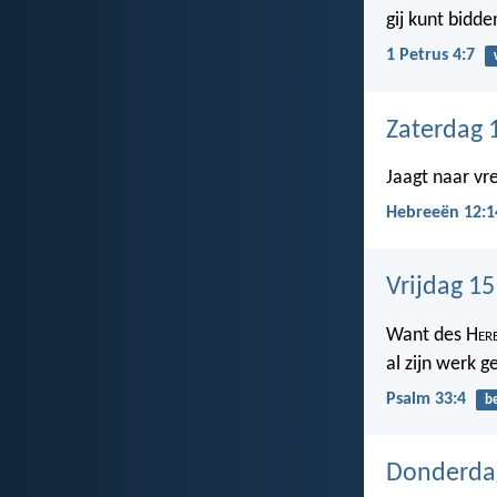
gij kunt bidde
1 Petrus 4:7
Zaterdag 1
Jaagt naar vr
Hebreeën 12:1
Vrijdag 15
Want des H
er
al zijn werk g
Psalm 33:4
b
Donderdag