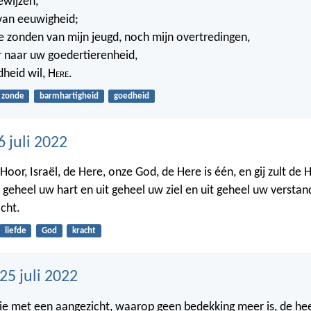
ewijzen,
 van eeuwigheid;
e zonden van mijn jeugd, noch mijn overtredingen,
 naar uw goedertierenheid,
heid wil, H
ere
.
zonde
barmhartigheid
goedheid
 juli 2022
 Hoor, Israël, de Here, onze God, de Here is één, en gij zult de
 geheel uw hart en uit geheel uw ziel en uit geheel uw verstan
cht.
liefde
God
kracht
5 juli 2022
 die met een aangezicht, waarop geen bedekking meer is, de hee