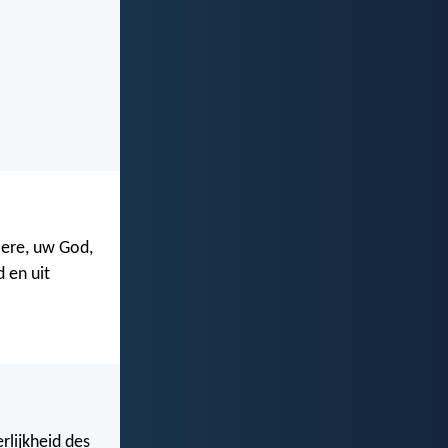
 Here, uw God,
d en uit
rlijkheid des