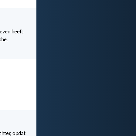
even heeft,
bbe.
chter, opdat