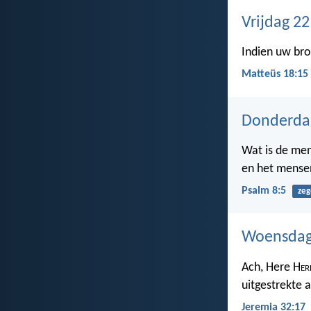
Vrijdag 22
Indien uw bro
Matteüs 18:15
Donderdag
Wat is de mens
en het mensen
Psalm 8:5
zeg
Woensdag 
Ach, Here H
er
uitgestrekte a
Jeremia 32:17