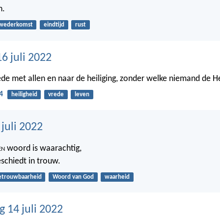
n.
wederkomst
eindtijd
rust
6 juli 2022
ede met allen en naar de heiliging, zonder welke niemand de He
4
heiligheid
vrede
leven
 juli 2022
en
woord is waarachtig,
eschiedt in trouw.
etrouwbaarheid
Woord van God
waarheid
 14 juli 2022