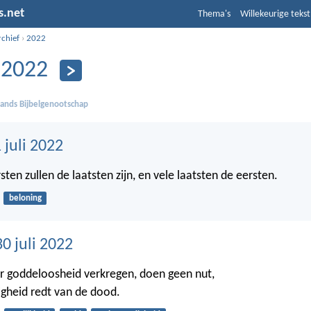
s.net
Thema's
Willekeurige tekst
rchief
›
2022
i 2022
ands Bijbelgenootschap
 juli 2022
ten zullen de laatsten zijn, en vele laatsten de eersten.
beloning
0 juli 2022
r goddeloosheid verkregen, doen geen nut,
gheid redt van de dood.