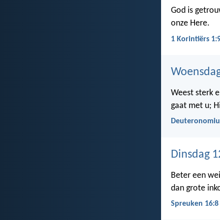
God is getrou
onze Here.
1 Korintiërs 1:
Woensdag 
Weest sterk e
gaat met u; Hi
Deuteronomiu
Dinsdag 12
Beter een wei
dan grote in
Spreuken 16:8