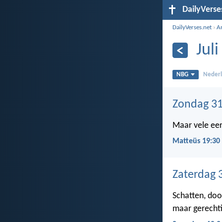
DailyVerse
DailyVerses.net
›
A
Jul
NBG
Nederl
Zondag 31
Maar vele eers
Matteüs 19:30
Zaterdag 3
Schatten, doo
maar gerechti