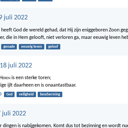
 juli 2022
f heeft God de wereld gehad, dat Hij zijn eniggeboren Zoon geg
er, die in Hem gelooft, niet verloren ga, maar eeuwig leven he
genade
eeuwig leven
geloof
8 juli 2022
 H
eren
is een sterke toren;
ige ijlt daarheen en is onaantastbaar.
0
God
veiligheid
bescherming
 juli 2022
er dingen is nabijgekomen. Komt dus tot bezinning en wordt nu