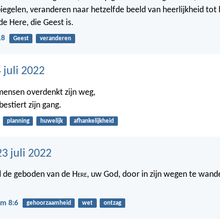
egelen, veranderen naar hetzelfde beeld van heerlijkheid tot h
e Here, die Geest is.
18
Geest
veranderen
 juli 2022
mensen overdenkt zijn weg,
bestiert zijn gang.
planning
huwelijk
afhankelijkheid
3 juli 2022
 de geboden van de H
ere
, uw God, door in zijn wegen te wan
m 8:6
gehoorzaamheid
wet
ontzag