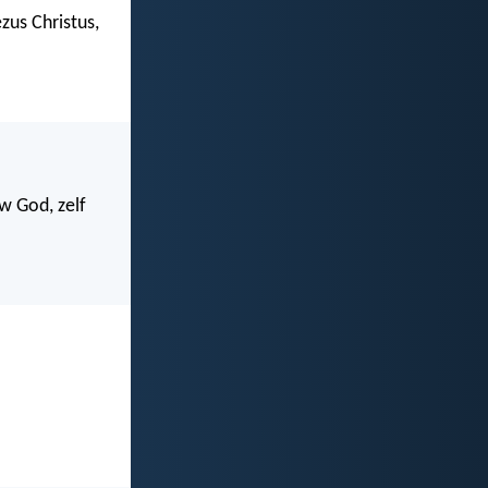
zus Christus,
uw God, zelf