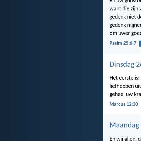
en uw gunstb
want die zijn
gedenk niet d
gedenk mijner
om uwer goed
Psalm 25:6-7
Dinsdag 26
Het eerste is:
liefhebben uit
geheel uw kra
Marcus 12:30
Maandag 2
En wij allen,