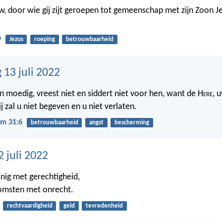
w, door wie gij zijt geroepen tot gemeenschap met zijn Zoon Je
9
Jezus
roeping
betrouwbaarheid
13 juli 2022
n moedig, vreest niet en siddert niet voor hen, want de H
ere
, 
j zal u niet begeven en u niet verlaten.
m 31:6
betrouwbaarheid
angst
bescherming
 juli 2022
nig met gerechtigheid,
komsten met onrecht.
rechtvaardigheid
geld
tevredenheid