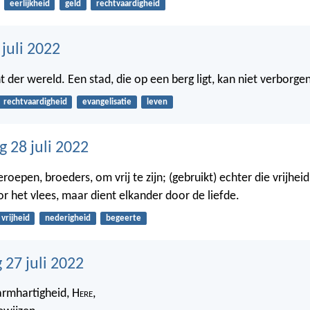
eerlijkheid
geld
rechtvaardigheid
 juli 2022
icht der wereld. Een stad, die op een berg ligt, kan niet verborgen
rechtvaardigheid
evangelisatie
leven
 28 juli 2022
geroepen, broeders, om vrij te zijn; (gebruikt) echter die vrijheid
or het vlees, maar dient elkander door de liefde.
vrijheid
nederigheid
begeerte
27 juli 2022
rmhartigheid, H
ere
,