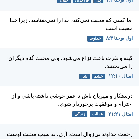
اول يوحنا ۳:‏۱
پدر
فرزندان
جهان
اما كسی كه محبت نمی‌كند، خدا را نمی‌شناسد، زيرا خدا
محبت است.
اول يوحنا ۴:‏۸
خداوند
كينه و نفرت باعث نزاع می‌شود، ولی محبت گناه ديگران
را می‌بخشد.
امثال ۱۰:‏۱۲
خشم
شر
درستكار و مهربان باش تا عمر خوشی داشته باشی و از
احترام و موفقيت برخوردار شوی.
امثال ۲۱:‏۲۱
عدالت
زندگی
رحمت خداوند بی‌زوال است. آری، به سبب محبت اوست