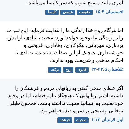
امری مانند مسيح شويم كه سر كليسا می‌باشد.
افسسیان ۴:‏۱۵
حقیقت
عیسی
کلیسا
اما هرگاه روح خدا زندگی ما را هدايت فرمايد، اين ثمرات
را در زندگی ما بوجود خواهد آورد: محبت، شادی، آرامش،
بردباری، مهربانی، نيكوكاری، وفاداری، فروتنی و
خويشتنداری. هيچيک از اين صفات پسنديده، تضادی با
احكام مذهبی و شريعت يهود ندارند.
غلاطيان ۵:‏۲۲-‏۲۳
قانون
روح
برکت
اگر عطای سخن گفتن به زبانهای مردم و فرشتگان را
داشته باشم، زبانهايی كه هيچگاه نياموخته‌ام، اما در وجود
خود نسبت به انسانها محبت نداشته باشم، همچون طبلی
توخالی و سنجی پر سر و صدا خواهم بود.
اول قرنتیان ۱۳:‏۱
صحبت
فرشته