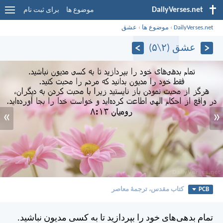
DailyVerses.net
موضوع ها
برای ثبت نام
DailyVerses.net
›
موضوع ها
›
عشق
عشق (۲\۵)
»
«
PCB
کتاب مقدس، ترجمۀ معاصر
تمام بدهی‌های خود را بپردازيد تا به كسی مديون نباشيد.