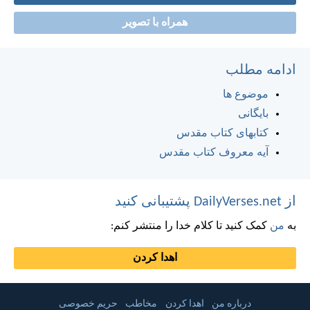
همراه با تصویر
ادامه مطلب
موضوع ها
بایگانی
کتابهای کتاب مقدس
آیه معروف کتاب مقدس
از DailyVerses.net پشتیبانی کنید
به
من
کمک کنید تا کلام خدا را منتشر کنم:
اهدا کردن
درباره من
اهدا کردن
مخاطب
حریم خصوصی