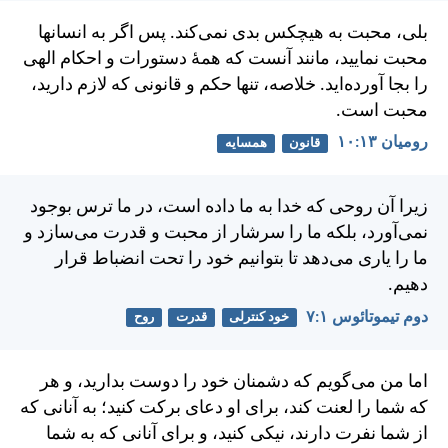
بلی، محبت به هيچكس بدی نمی‌كند. پس اگر به انسانها
محبت نماييد، مانند آنست كه همهٔ دستورات و احكام الهی
را بجا آورده‌ايد. خلاصه، تنها حكم و قانونی كه لازم داريد،
محبت است.
رومیان ۱۳:‏۱۰
قانون
همسایه
زيرا آن روحی كه خدا به ما داده است، در ما ترس بوجود
نمی‌آورد، بلكه ما را سرشار از محبت و قدرت می‌سازد و
ما را ياری می‌دهد تا بتوانيم خود را تحت انضباط قرار
دهيم.
دوم تيموتائوس ۱:‏۷
خود کنترلی
قدرت
روح
اما من می‌گويم كه دشمنان خود را دوست بداريد، و هر
كه شما را لعنت كند، برای او دعای بركت كنيد؛ به آنانی كه
از شما نفرت دارند، نيكی كنيد، و برای آنانی كه به شما