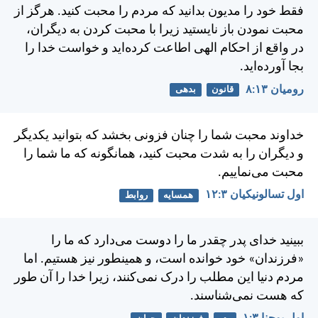
فقط خود را مديون بدانيد كه مردم را محبت كنيد. هرگز از
محبت نمودن باز نايستيد زيرا با محبت كردن به ديگران،
در واقع از احكام الهی اطاعت كرده‌ايد و خواست خدا را
بجا آورده‌ايد.
رومیان ۱۳:‏۸
قانون
بدهی
خداوند محبت شما را چنان فزونی بخشد كه بتوانيد يكديگر
و ديگران را به شدت محبت كنيد، همانگونه كه ما شما را
محبت می‌نماييم.
اول تسالونيکیان ۳:‏۱۲
همسایه
روابط
ببينيد خدای پدر چقدر ما را دوست می‌دارد كه ما را
«فرزندان» خود خوانده است، و همينطور نيز هستيم. اما
مردم دنيا اين مطلب را درک نمی‌كنند، زيرا خدا را آن طور
كه هست نمی‌شناسند.