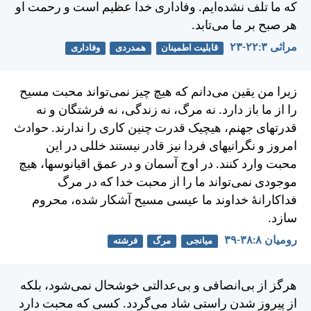
كه ما تلف نشده‌ايم. وفاداری خدا عظيم است و رحمت او
هر صبح بر ما می‌تابد.
مراثی ۳:‏۲۲-‏۲۳
قابلیت اطمینان
همدردی
وفاداری
زيرا من يقين می‌دانم كه هيچ چيز نمی‌تواند محبت مسيح
را از ما باز دارد. نه مرگ، نه زندگی، نه فرشتگان و نه
قدرتهای جهنم، هيچيک قدرت چنين كاری را ندارند. حوادث
امروز و نگرانيهای فردا نيز قادر نيستند خللی در اين
محبت وارد كنند. در اوج آسمان و در عمق اقيانوسها، هيچ
موجودی نمی‌تواند ما را از محبت خدا كه در مرگ
فداكارانهٔ خداوند ما عيسی مسيح آشكار شده، محروم
سازد.
رومیان ۸:‏۳۸-‏۳۹
میانجی
مرگ
فرشته
هرگز از بی‌انصافی و بی‌عدالتی خوشحال نمی‌شود، بلكه
از پيروز شدن راستی شاد می‌گردد. كسی كه محبت دارد