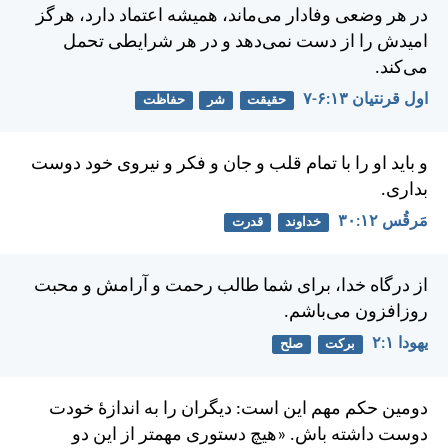
در هر وضعی وفادار می‌ماند، هميشه اعتماد دارد، هرگز
اميدش را از دست نمی‌دهد و در هر شرايطی تحمل
می‌کند.
اول قرنتیان ۱۳:‏۶-‏۷
حقیقت
شر
حفاظت
و بايد او را با تمام قلب و جان و فكر و نيروی خود دوست
بداری.
مَرقُس ۱۲:‏۳۰
خداوند
قدرت
از درگاه خدا، برای شما طالب رحمت و آرامش و محبت
روزافزون می‌باشم.
يهودا ۱:‏۲
برکت
صلح
دومين حكم مهم اين است: ديگران را به اندازهٔ خودت
دوست داشته باش.
«هيچ دستوری مهمتر از اين دو