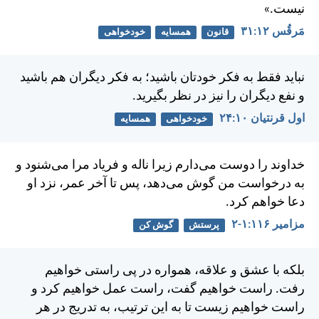
نيست.»
مَرقُس ۱۲:‏۳۱
قانون
همسایه
خودخواهی
نبايد فقط به فكر خودتان باشيد؛ به فكر ديگران هم باشيد
و نفع ديگران را نيز در نظر بگيريد.
اول قرنتیان ۱۰:‏۲۴
خودخواهی
همسایه
خداوند را دوست می‌دارم زيرا ناله و فرياد مرا می‌شنود و
به درخواست من گوش می‌دهد، پس تا آخر عمر، نزد او
دعا خواهم كرد.
مزامير ۱۱۶:‏۱-‏۲
پرستش
گوش کن
بلكه با عشق و علاقه، همواره در پی راستی خواهيم
رفت. راست خواهيم گفت، راست عمل خواهيم كرد و
راست خواهيم زيست تا به اين ترتيب، به تدریج در هر