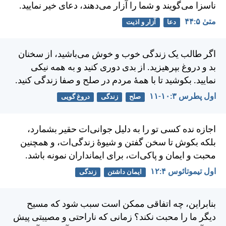
ناسزا می‌گويند و شما را آزار می‌دهند، دعای خير نماييد.
متی‌ٰ ۵:‏۴۴
دعا
آزار و اذیت
اگر طالب يک زندگی خوب و خوش می‌باشيد، از سخنان
بد و دروغ بپرهيزيد.
از بدی دوری كنيد و به همه نيكی
نماييد. بكوشيد تا با همهٔ مردم در صلح و صفا زندگی كنيد.
اول پطرس ۳:‏۱۰-‏۱۱
صلح
زندگی
دروغ گویی
اجازه نده كسی تو را به دلیل جوانی‌ات حقير بشمارد،
بلكه بكوش تا سخن گفتن و شيوهٔ زندگی‌ات، و همچنين
محبت و ايمان و پاكی‌ات، برای ايمانداران نمونه باشد.
اول تيموتائوس ۴:‏۱۲
ایمان داشتن
زندگی
بنابراين، چه اتفاقی ممكن است سبب شود كه مسيح
ديگر ما را محبت نكند؟ زمانی كه ناراحتی و مصيبتی پيش