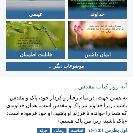
خداوند
عیسی
ایمان داشتن
قابلیت اطمینان
موضوعات دیگر ...
آیه روز کتاب مقدس
به همين جهت، در تمام رفتار و كردار خود، پاک و مقدس
باشيد، زيرا خداوند نيز پاک و مقدس است، همان خداوندی
كه شما را خوانده تا فرزند او باشيد. او خود فرموده است:
«پاک باشيد، زيرا من پاک هستم.»
اول پطرس ۱:‏۱۵-‏۱۶
قداست
زندگی
حرفه