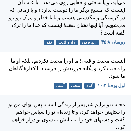
می‌آيد، و يا سختی و جفايی روی می‌دهد، آيا علت آن
اينست كه مسيح ديگر ما را دوست ندارد؟ و يا زمانی كه
در گرسنگی و تنگدستی هستيم و يا با خطر و مرگ روبرو
می‌شويم، آيا اينها نشان دهندهٔ اينست كه خدا ما را ترک
گفته است؟
رومیان ۸:‏۳۵
رنج بردن
آزار و اذیت
فقر
اينست محبت واقعی! ما او را محبت نكرديم، بلكه او ما
را محبت كرد و يگانه فرزندش را فرستاد تا كفارهٔ گناهان
ما شود.
اول يوحنا ۴:‏۱۰
گناه
منجی
آشتی
محبت تو برايم شيرينتر از زندگی است، پس لبهای من تو
را ستايش خواهد كرد، و تا زنده‌ام تو را سپاس خواهم
گفت و دستهای خود را به نيايش به سوی تو دراز خواهم
كرد.