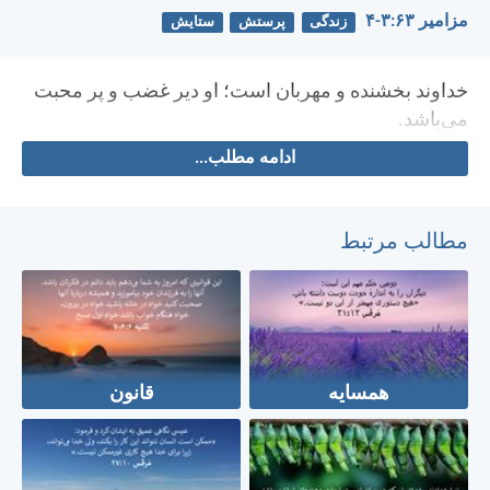
مزامير ۶۳:‏۳-‏۴
زندگی
پرستش
ستایش
خداوند بخشنده و مهربان است؛ او دير غضب و پر محبت
می‌باشد.
ادامه مطلب...
مطالب مرتبط
همسایه
قانون