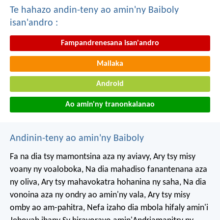
Te hahazo andin-teny ao amin'ny Baiboly
isan'andro :
Fampandrenesana isan'andro
Mailaka
Android
Ao amin'ny tranonkalanao
Andinin-teny ao amin'ny Baiboly
Fa na dia tsy mamontsina aza ny aviavy,
Ary tsy misy
voany ny voaloboka,
Na dia mahadiso fanantenana aza
ny oliva,
Ary tsy mahavokatra hohanina ny saha,
Na dia
vonoina aza ny ondry ao amin'ny vala,
Ary tsy misy
omby ao am-pahitra,
Nefa izaho dia mbola hifaly amin'i