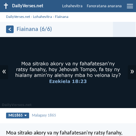
DailyVerses.net
Lohahevitra
Fanoratana anarana
DailyVerses.net
›
Lohahevitra
›
Fiainana
Fiainana (6/6)
«
»
MG1865
Malagasy 1865
Moa sitrako akory va ny fahafatesan'ny ratsy fanahy,