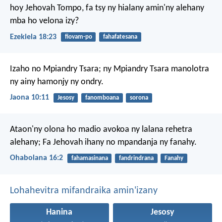
hoy Jehovah Tompo, fa tsy ny hialany amin'ny alehany
mba ho velona izy?
Ezekiela 18:23
fiovam-po
fahafatesana
Izaho no Mpiandry Tsara; ny Mpiandry Tsara manolotra
ny ainy hamonjy ny ondry.
Jaona 10:11
Jesosy
fanomboana
sorona
Ataon'ny olona ho madio avokoa ny lalana rehetra
alehany;
Fa Jehovah ihany no mpandanja ny fanahy.
Ohabolana 16:2
fahamasinana
fandrindrana
Fanahy
Lohahevitra mifandraika amin'izany
Hanina
Jesosy