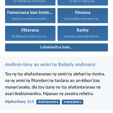
Fa mahafa-po ny fanahy...
Fa Jesosy nijery azy...
Famoroana izao tontolo izao
Finoana
Tamin'ny voalohany Andriamanitra nahary...
Koa lazaiko aminareo: Na...
Fitiavana
Rariny
Ny fitiavana mahari-po sady...
Izay fatra-panaraka fahamarinana sy...
Lohahevitra hafa...
Andinin-teny ao amin'ny Baiboly androany
Toy ny tsy ahafantaranao ny amin'ny alehan'ny rivotra,
na ny amin'ny fitombon'ny taolana ao an-kibon'izay
manan'anaka, dia toy izany no tsy ahafantaranao ny
asan'Andriamanitra, Mpanao ny zavatra rehetra.
Mpitoriteny 11:5
Andriamanitra
mahatakatra