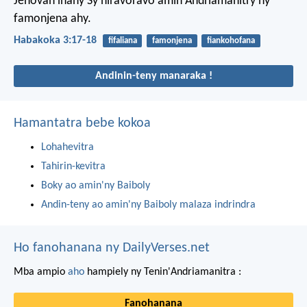
Jehovah ihany
Sy hiravoravo amin'Andriamanitry ny
famonjena ahy.
Habakoka 3:17-18
fifaliana
famonjena
fiankohofana
Andinin-teny manaraka !
Hamantatra bebe kokoa
Lohahevitra
Tahirin-kevitra
Boky ao amin'ny Baiboly
Andin-teny ao amin'ny Baiboly malaza indrindra
Ho fanohanana ny DailyVerses.net
Mba ampio
aho
hampiely ny Tenin'Andriamanitra :
Fanohanana