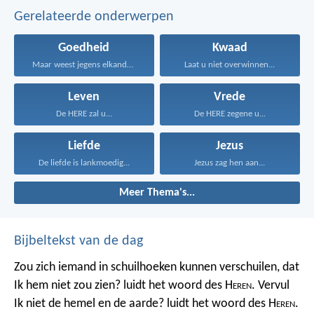
Gerelateerde onderwerpen
Goedheid
Kwaad
Maar weest jegens elkander...
Laat u niet overwinnen...
Leven
Vrede
De HERE zal u...
De HERE zegene u...
Liefde
Jezus
De liefde is lankmoedig...
Jezus zag hen aan...
Meer Thema's...
Bijbeltekst van de dag
Zou zich iemand in schuilhoeken kunnen verschuilen, dat
Ik hem niet zou zien? luidt het woord des H
eren
. Vervul
Ik niet de hemel en de aarde? luidt het woord des H
eren
.