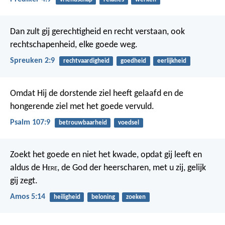
Dan zult gij gerechtigheid en recht verstaan,
ook
rechtschapenheid, elke goede weg.
Spreuken 2:9
rechtvaardigheid
goedheid
eerlijkheid
Omdat Hij de dorstende ziel heeft gelaafd
en de
hongerende ziel met het goede vervuld.
Psalm 107:9
betrouwbaarheid
voedsel
Zoekt het goede en niet het kwade, opdat gij leeft en
aldus de H
ere
, de God der heerscharen, met u zij, gelijk
gij zegt.
Amos 5:14
heiligheid
beloning
zoeken