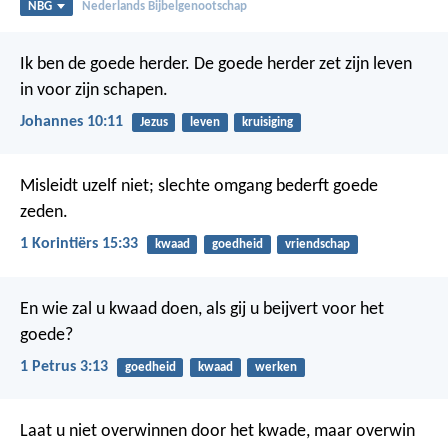
NBG
Nederlands Bijbelgenootschap
Ik ben de goede herder. De goede herder zet zijn leven
in voor zijn schapen.
Johannes 10:11
Jezus
leven
kruisiging
Misleidt uzelf niet; slechte omgang bederft goede
zeden.
1 Korintiërs 15:33
kwaad
goedheid
vriendschap
En wie zal u kwaad doen, als gij u beijvert voor het
goede?
1 Petrus 3:13
goedheid
kwaad
werken
Laat u niet overwinnen door het kwade, maar overwin