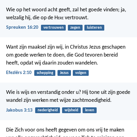
Wie op het woord acht geeft, zal het goede vinden;
ja,
welzalig hij, die op de H
ere
vertrouwt.
Spreuken 16:20
vertrouwen
zegen
luisteren
Want zijn maaksel zijn wij, in Christus Jezus geschapen
om goede werken te doen, die God tevoren bereid
heeft, opdat wij daarin zouden wandelen.
Efeziërs 2:10
schepping
Jezus
volgen
Wie is wijs en verstandig onder u? Hij tone uit zijn goede
wandel zijn werken met wijze zachtmoedigheid.
Jakobus 3:13
nederigheid
wijsheid
leven
Die Zich voor ons heeft gegeven om ons vrij te maken