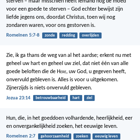
sterven – maar misschien heeft iemand nog de moed
voor een goede te sterven – God echter bewijst zijn
liefde jegens ons, doordat Christus, toen wij nog
zondaren waren, voor ons gestorven is.
Romeinen 5:7-8
zonde
redding
overlijden
Zie, ik ga thans de weg van al het aardse; erkent nu met
geheel uw hart en geheel uw ziel, dat niet één van alle
goede beloften die de H
ere
, uw God, u gegeven heeft,
onvervuld gebleven is. Alles is voor u uitgekomen.
Zijnerzijds is niets onvervuld gebleven.
Jozua 23:14
betrouwbaarheid
hart
ziel
Hun, die, in het goeddoen volhardende, heerlijkheid, eer
en onvergankelijkheid zoeken, het eeuwige leven.
Romeinen 2:7
gehoorzaamheid
zoeken
eeuwig leven