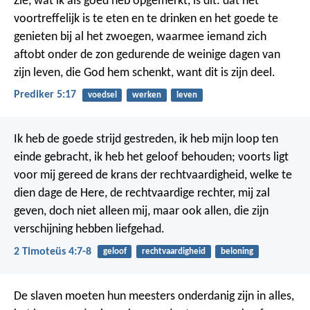
Zie, wat ik als goed heb opgemerkt, is dit: dat het
voortreffelijk is te eten en te drinken en het goede te
genieten bij al het zwoegen, waarmee iemand zich
aftobt onder de zon gedurende de weinige dagen van
zijn leven, die God hem schenkt, want dit is zijn deel.
Prediker 5:17
voedsel
werken
leven
Ik heb de goede strijd gestreden, ik heb mijn loop ten
einde gebracht, ik heb het geloof behouden; voorts ligt
voor mij gereed de krans der rechtvaardigheid, welke te
dien dage de Here, de rechtvaardige rechter, mij zal
geven, doch niet alleen mij, maar ook allen, die zijn
verschijning hebben liefgehad.
2 Timoteüs 4:7-8
geloof
rechtvaardigheid
beloning
De slaven moeten hun meesters onderdanig zijn in alles,