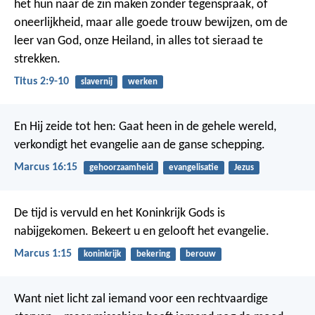
het hun naar de zin maken zonder tegenspraak, of
oneerlijkheid, maar alle goede trouw bewijzen, om de
leer van God, onze Heiland, in alles tot sieraad te
strekken.
Titus 2:9-10
slavernij
werken
En Hij zeide tot hen: Gaat heen in de gehele wereld,
verkondigt het evangelie aan de ganse schepping.
Marcus 16:15
gehoorzaamheid
evangelisatie
Jezus
De tijd is vervuld en het Koninkrijk Gods is
nabijgekomen. Bekeert u en gelooft het evangelie.
Marcus 1:15
koninkrijk
bekering
berouw
Want niet licht zal iemand voor een rechtvaardige