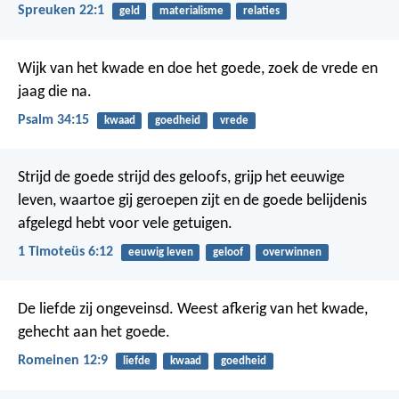
Spreuken 22:1
geld
materialisme
relaties
Wijk van het kwade en doe het goede,
zoek de vrede en
jaag die na.
Psalm 34:15
kwaad
goedheid
vrede
Strijd de goede strijd des geloofs, grijp het eeuwige
leven, waartoe gij geroepen zijt en de goede belijdenis
afgelegd hebt voor vele getuigen.
1 Timoteüs 6:12
eeuwig leven
geloof
overwinnen
De liefde zij ongeveinsd. Weest afkerig van het kwade,
gehecht aan het goede.
Romeinen 12:9
liefde
kwaad
goedheid