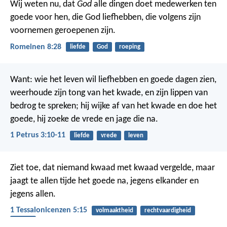
Wij weten nu, dat
God
alle dingen doet medewerken ten
goede voor hen, die God liefhebben, die volgens zijn
voornemen geroepenen zijn.
Romeinen 8:28
liefde
God
roeping
Want:
wie het leven wil liefhebben
en goede dagen zien,
weerhoude zijn tong van het kwade,
en zijn lippen van
bedrog te spreken;
hij wijke af van het kwade en doe het
goede,
hij zoeke de vrede en jage die na.
1 Petrus 3:10-11
liefde
vrede
leven
Ziet toe, dat niemand kwaad met kwaad vergelde, maar
jaagt te allen tijde het goede na, jegens elkander en
jegens allen.
1 Tessalonicenzen 5:15
volmaaktheid
rechtvaardigheid
kwaad