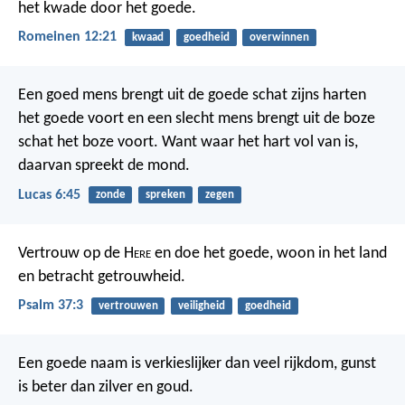
het kwade door het goede.
Romeinen 12:21
kwaad
goedheid
overwinnen
Een goed mens brengt uit de goede schat zijns harten
het goede voort en een slecht mens brengt uit de boze
schat het boze voort. Want waar het hart vol van is,
daarvan spreekt de mond.
Lucas 6:45
zonde
spreken
zegen
Vertrouw op de H
ere
en doe het goede,
woon in het land
en betracht getrouwheid.
Psalm 37:3
vertrouwen
veiligheid
goedheid
Een goede naam is verkieslijker dan veel rijkdom,
gunst
is beter dan zilver en goud.