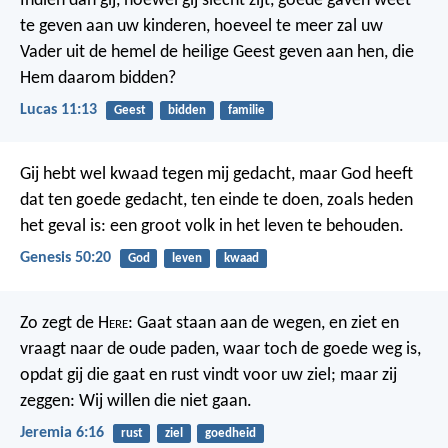
Indien dan gij, hoewel gij slecht zijt, goede gaven weet
te geven aan uw kinderen, hoeveel te meer zal uw
Vader uit de hemel de heilige Geest geven aan hen, die
Hem daarom bidden?
Lucas 11:13
Geest
bidden
familie
Gij hebt wel kwaad tegen mij gedacht, maar God heeft
dat ten goede gedacht, ten einde te doen, zoals heden
het geval is: een groot volk in het leven te behouden.
Genesis 50:20
God
leven
kwaad
Zo zegt de H
ere
: Gaat staan aan de wegen, en ziet en
vraagt naar de oude paden, waar toch de goede weg is,
opdat gij die gaat en rust vindt voor uw ziel; maar zij
zeggen: Wij willen die niet gaan.
Jeremia 6:16
rust
ziel
goedheid