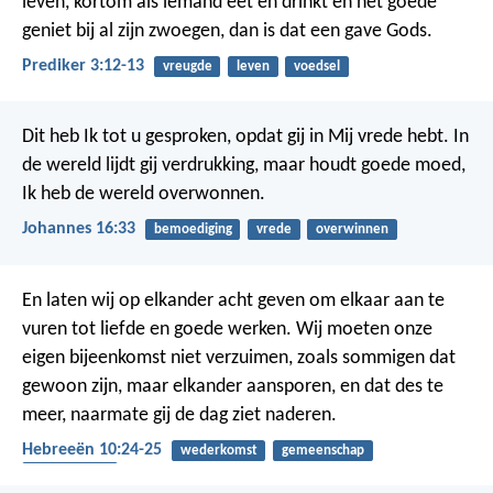
leven, kortom als iemand eet en drinkt en het goede
geniet bij al zijn zwoegen, dan is dat een gave Gods.
Prediker 3:12-13
vreugde
leven
voedsel
Dit heb Ik tot u gesproken, opdat gij in Mij vrede hebt. In
de wereld lijdt gij verdrukking, maar houdt goede moed,
Ik heb de wereld overwonnen.
Johannes 16:33
bemoediging
vrede
overwinnen
En laten wij op elkander acht geven om elkaar aan te
vuren tot liefde en goede werken. Wij moeten onze
eigen bijeenkomst niet verzuimen, zoals sommigen dat
gewoon zijn, maar elkander aansporen, en dat des te
meer, naarmate gij de dag ziet naderen.
Hebreeën 10:24-25
wederkomst
gemeenschap
bemoediging