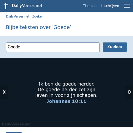
DailyVerses.net
Thema's
Inschrijven
DailyVerses.net
›
Zoeken
Bijbelteksten over 'Goede'
«
»