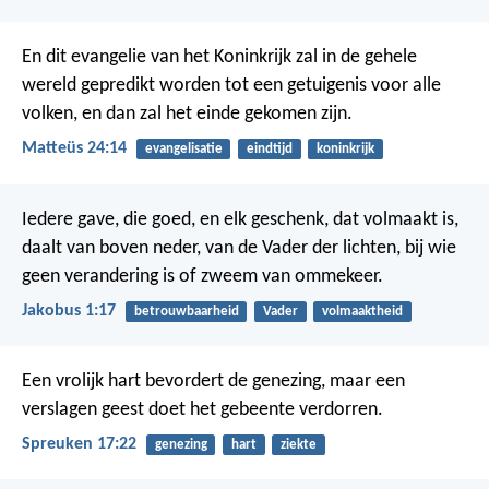
En dit evangelie van het Koninkrijk zal in de gehele
wereld gepredikt worden tot een getuigenis voor alle
volken, en dan zal het einde gekomen zijn.
Matteüs 24:14
evangelisatie
eindtijd
koninkrijk
Iedere gave, die goed, en elk geschenk, dat volmaakt is,
daalt van boven neder, van de Vader der lichten, bij wie
geen verandering is of zweem van ommekeer.
Jakobus 1:17
betrouwbaarheid
Vader
volmaaktheid
Een vrolijk hart bevordert de genezing,
maar een
verslagen geest doet het gebeente verdorren.
Spreuken 17:22
genezing
hart
ziekte