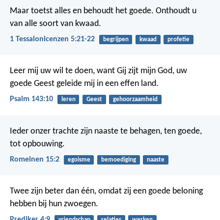
Maar toetst alles en behoudt het goede.
Onthoudt u
van alle soort van kwaad.
1 Tessalonicenzen 5:21-22
begrijpen
kwaad
profetie
Leer mij uw wil te doen, want Gij zijt mijn God,
uw
goede Geest geleide mij in een effen land.
Psalm 143:10
leren
Geest
gehoorzaamheid
Ieder onzer trachte zijn naaste te behagen, ten goede,
tot opbouwing.
Romeinen 15:2
egoisme
bemoediging
naaste
Twee zijn beter dan één, omdat zij een goede beloning
hebben bij hun zwoegen.
Prediker 4:9
vriendschap
relaties
werken