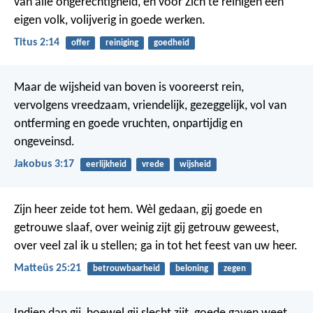
van alle ongerechtigheid, en voor Zich te reinigen een
eigen volk, volijverig in goede werken.
Titus 2:14
offer
reiniging
goedheid
Maar de wijsheid van boven is vooreerst rein,
vervolgens vreedzaam, vriendelijk, gezeggelijk, vol van
ontferming en goede vruchten, onpartijdig en
ongeveinsd.
Jakobus 3:17
eerlijkheid
vrede
wijsheid
Zijn heer zeide tot hem. Wèl gedaan, gij goede en
getrouwe slaaf, over weinig zijt gij getrouw geweest,
over veel zal ik u stellen; ga in tot het feest van uw heer.
Matteüs 25:21
betrouwbaarheid
beloning
zegen