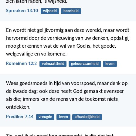
zich laten raden, is wijsheid.
Spreuken 13:10
wijsheid
boosheid
En wordt niet gelijkvormig aan deze wereld, maar wordt
hervormd door de vernieuwing van uw denken, opdat gij
moogt erkennen wat de wil van God is, het goede,
welgevallige en volkomene.
Romeinen 12:2
volmaaktheid
gehoorzaamheid
leven
Wees goedsmoeds in tijd van voorspoed, maar denk op
de kwade dag: ook deze heeft God gemaakt evenzeer
als die; immers kan de mens van de toekomst niets
ontdekken.
Prediker 7:14
vreugde
leven
afhankelijkheid