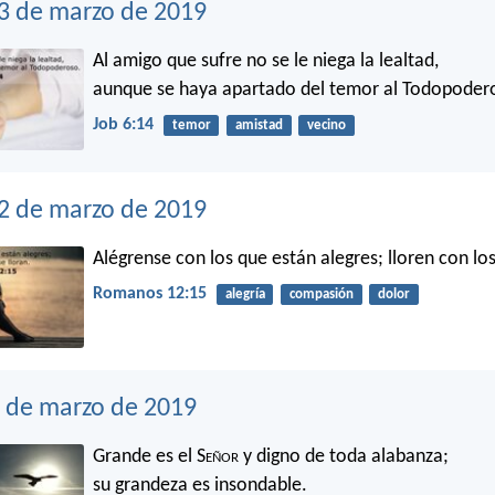
3 de marzo de 2019
Al amigo que sufre no se le niega la lealtad,
aunque se haya apartado del temor al Todopoder
Job 6:14
temor
amistad
vecino
22 de marzo de 2019
Alégrense con los que están alegres; lloren con los
Romanos 12:15
alegría
compasión
dolor
1 de marzo de 2019
Grande es el S
eñor
y digno de toda alabanza;
su grandeza es insondable.