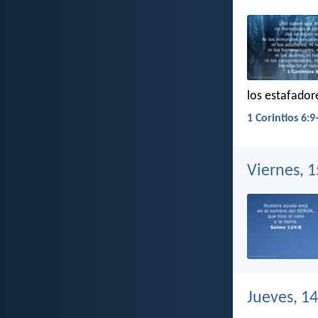
los estafador
1 Corintios 6:9
Viernes, 
Jueves, 1