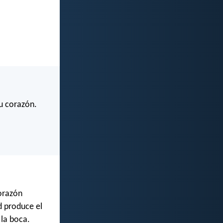
tu corazón.
corazón
d produce el
 la boca.