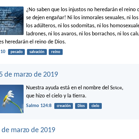
¿No saben que los injustos no heredarán el reino 
se dejen engañar! Ni los inmorales sexuales, ni los 
los adúlteros, ni los sodomitas, ni los homosexuale
ladrones, ni los avaros, ni los borrachos, ni los ca
es heredarán el reino de Dios.
-10
pecado
salvación
reino
15 de marzo de 2019
Nuestra ayuda está en el nombre del S
eñor
,
que hizo el cielo y la tierra.
Salmo 124:8
creación
Dios
cielo
4 de marzo de 2019