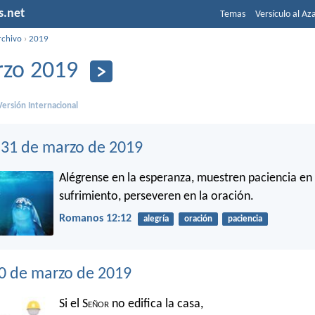
s.net
Temas
Versículo al Az
rchivo
›
2019
zo 2019
ersión Internacional
31 de marzo de 2019
Alégrense en la esperanza, muestren paciencia en 
sufrimiento, perseveren en la oración.
Romanos 12:12
alegría
oración
paciencia
0 de marzo de 2019
Si el S
eñor
no edifica la casa,