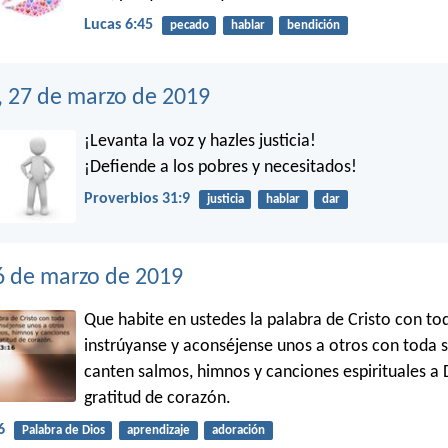
Lucas 6:45
pecado
hablar
bendición
, 27 de marzo de 2019
¡Levanta la voz y hazles justicia!
¡Defiende a los pobres y necesitados!
Proverbios 31:9
justicia
hablar
dar
6 de marzo de 2019
Que habite en ustedes la palabra de Cristo con tod
instrúyanse y aconséjense unos a otros con toda s
canten salmos, himnos y canciones espirituales a 
gratitud de corazón.
6
Palabra de Dios
aprendizaje
adoración