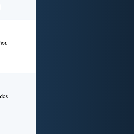
ñor.
idos