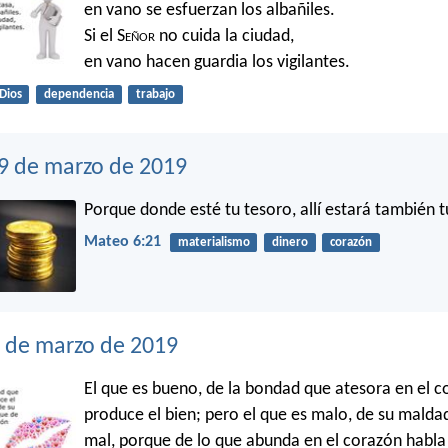
en vano se esfuerzan los albañiles.
Si el S
eñor
no cuida la ciudad,
en vano hacen guardia los vigilantes.
Dios
dependencia
trabajo
29 de marzo de 2019
Porque donde esté tu tesoro, allí estará también 
Mateo 6:21
materialismo
dinero
corazón
8 de marzo de 2019
El que es bueno, de la bondad que atesora en el 
produce el bien; pero el que es malo, de su malda
mal, porque de lo que abunda en el corazón habla