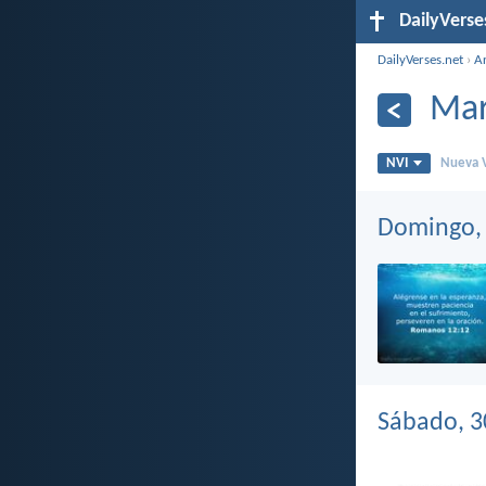
DailyVerse
DailyVerses.net
›
A
Mar
NVI
Nueva V
Domingo, 
Sábado, 3