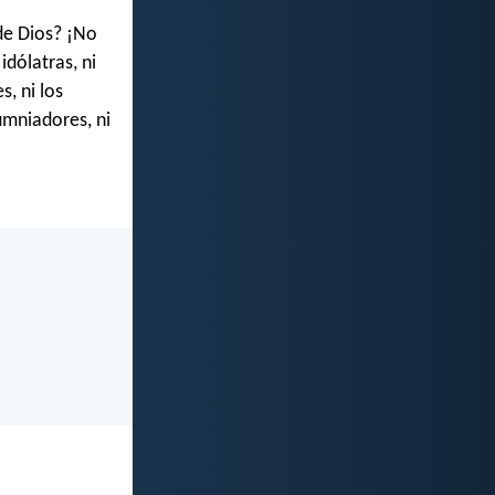
de Dios? ¡No
idólatras, ni
s, ni los
lumniadores, ni