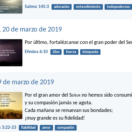
Salmo 145:3
adoración
entendimiento
todopoderoso
, 20 de marzo de 2019
Por último, fortalézcanse con el gran poder del Se
Efesios 6:10
Dios
fuerza
búsqueda
9 de marzo de 2019
Por el gran amor del S
eñor
no hemos sido consum
y su compasión jamás se agota.
Cada mañana se renuevan sus bondades;
¡muy grande es su fidelidad!
 3:22-23
fiabilidad
amor
compasión