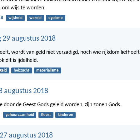
 om wijs te worden.
18
wijsheid
wereld
egoisme
 29 augustus 2018
eeft, wordt van geld niet verzadigd, noch wie rijkdom liefheeft
 dit is ijdelheid.
geld
hebzucht
materialisme
8 augustus 2018
ie door de Geest Gods geleid worden, zijn zonen Gods.
4
gehoorzaamheid
Geest
kinderen
27 augustus 2018