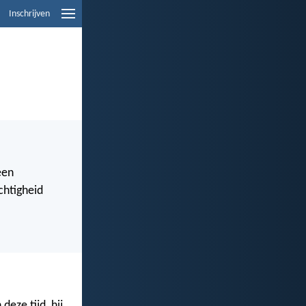
Inschrijven
een
chtigheid
deze tijd, hij