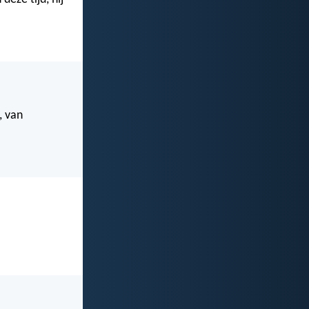
, van