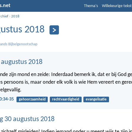
s.net
Thema's
Willekeurige tekst
rchief
›
2018
ustus 2018
ands Bijbelgenootschap
1 augustus 2018
nde zijn mond en zeide: Inderdaad bemerk ik, dat er bij God g
 persoons is, maar onder elk volk is wie Hem vereert en gere
lgevallig.
0:34-35
gehoorzaamheid
rechtvaardigheid
evangelisatie
 30 augustus 2018
ichzelf misleiden! Indien iemand onder u meent wijs te zijn in 