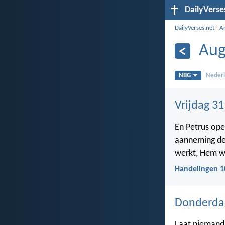
DailyVerse
DailyVerses.net
›
A
Aug
NBG
Nederl
Vrijdag 3
En Petrus ope
aanneming des
werkt, Hem we
Handelingen 1
Donderdag
Laat niemand z