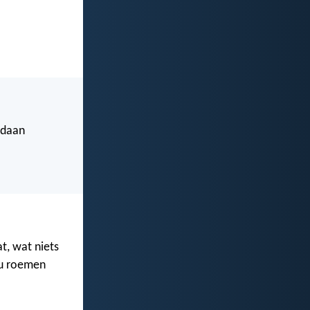
edaan
t, wat niets
zou roemen