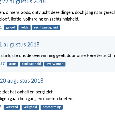
 22 augustus 2018
en, o mens Gods, ontvlucht deze dingen, doch jaag naar gerech
loof, liefde, volharding en zachtzinnigheid.
1
geloof
liefde
rechtvaardigheid
1 augustus 2018
 dank, die ons de overwinning geeft door onze Here Jezus Chri
:57
Jezus
dankbaarheid
overwinnen
20 augustus 2018
ziet het onheil en bergt zich;
digen gaan hun gang en moeten boeten.
2
verstand
veiligheid
bescherming