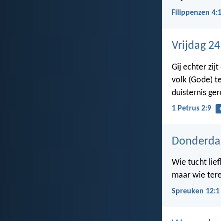
Filippenzen 4:
Vrijdag 2
Gij echter zij
volk (Gode) t
duisternis ge
1 Petrus 2:9
Donderdag
Wie tucht lief
maar wie tere
Spreuken 12:1