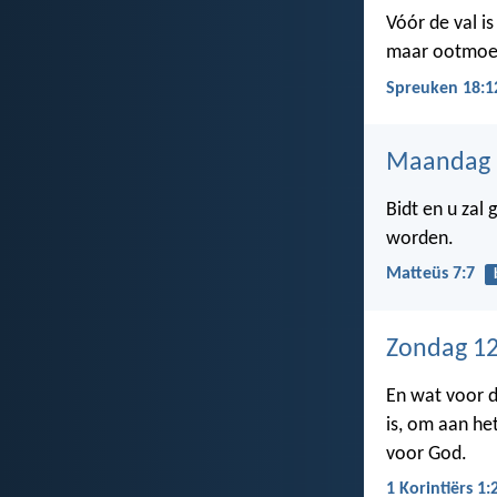
Vóór de val i
maar ootmoed
Spreuken 18:1
Maandag 
Bidt en u zal
worden.
Matteüs 7:7
Zondag 12
En wat voor d
is, om aan he
voor God.
1 Korintiërs 1: