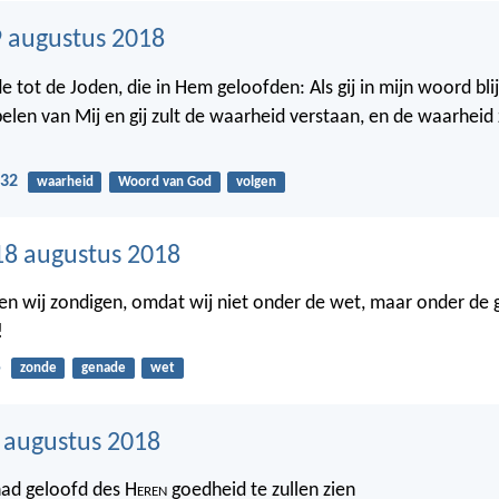
 augustus 2018
e tot de Joden, die in Hem geloofden: Als gij in mijn woord blijft,
pelen van Mij en gij zult de waarheid verstaan, en de waarheid 
-32
waarheid
Woord van God
volgen
18 augustus 2018
en wij zondigen, omdat wij niet onder de wet, maar onder de 
!
5
zonde
genade
wet
7 augustus 2018
 had geloofd des H
eren
goedheid te zullen zien