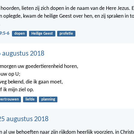
t hoorden, lieten zij zich dopen in de naam van de Here Jezus. 
 oplegde, kwam de heilige Geest over hen, en zij spraken in t
.
9:5-6
dopen
Heilige Geest
profetie
 augustus 2018
 morgen uw goedertierenheid horen,
ouw op U;
eg bekend, die ik gaan moet,
 ik mijn ziel op.
vertrouwen
liefde
planning
25 augustus 2018
n al uw behoeften naar zijn rijkdom heerlijk voorzien, in Christ