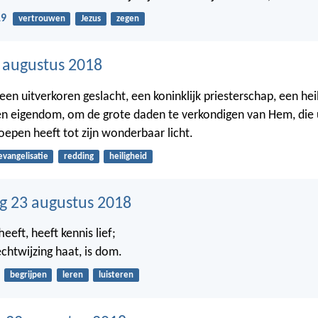
19
vertrouwen
Jezus
zegen
4 augustus 2018
t een uitverkoren geslacht, een koninklijk priesterschap, een hei
en eigendom, om de grote daden te verkondigen van Hem, die u
roepen heeft tot zijn wonderbaar licht.
evangelisatie
redding
heiligheid
 23 augustus 2018
heeft, heeft kennis lief;
chtwijzing haat, is dom.
begrijpen
leren
luisteren