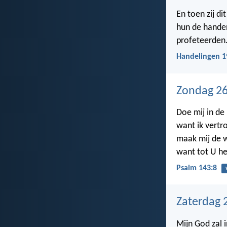
En toen zij di
hun de handen
profeteerden
Handelingen 1
Zondag 26
Doe mij in de
want ik vertr
maak mij de w
want tot U hef
Psalm 143:8
Zaterdag 
Mijn God zal i