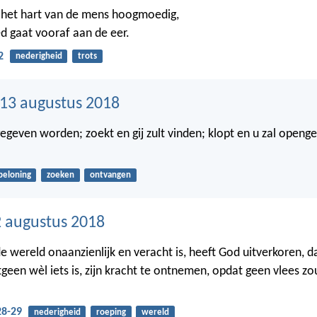
s het hart van de mens hoogmoedig,
 gaat vooraf aan de eer.
2
nederigheid
trots
13 augustus 2018
 gegeven worden; zoekt en gij zult vinden; klopt en u zal openg
beloning
zoeken
ontvangen
 augustus 2018
e wereld onaanzienlijk en veracht is, heeft God uitverkoren, da
tgeen wèl iets is, zijn kracht te ontnemen, opdat geen vlees 
28-29
nederigheid
roeping
wereld