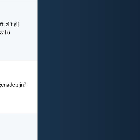
 zijt gij
zal u
genade zijn?