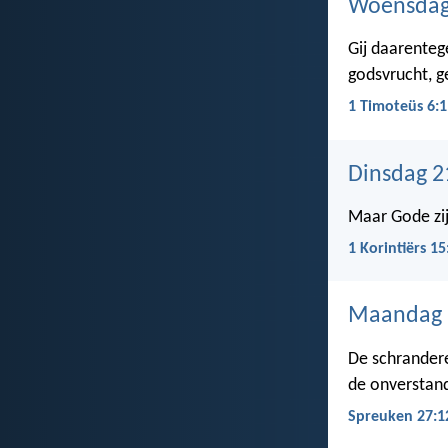
Woensdag
Gij daarenteg
godsvrucht, ge
1 Timoteüs 6:1
Dinsdag 2
Maar Gode zij
1 Korintiërs 15
Maandag 
De schrandere 
de onverstan
Spreuken 27:1