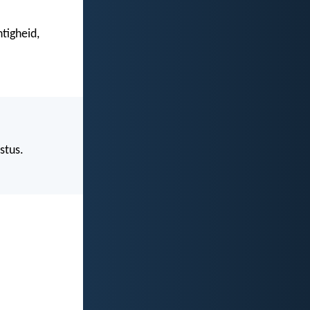
tigheid,
stus.