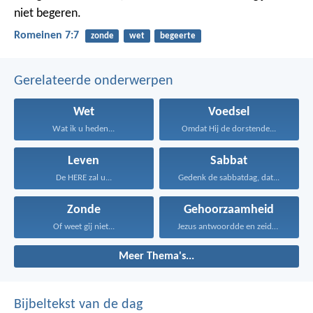
niet begeren.
Romeinen 7:7
zonde
wet
begeerte
Gerelateerde onderwerpen
Wet
Voedsel
Wat ik u heden...
Omdat Hij de dorstende...
Leven
Sabbat
De HERE zal u...
Gedenk de sabbatdag, dat...
Zonde
Gehoorzaamheid
Of weet gij niet...
Jezus antwoordde en zeide...
Meer Thema's...
Bijbeltekst van de dag