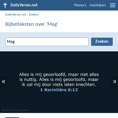
DailyVerses.net
Thema's
Inschrijven
DailyVerses.net
›
Zoeken
Bijbelteksten over 'Mag'
«
»