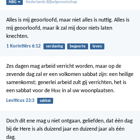
NBG
Nederlands Bijbelgenootschap
Alles is mij geoorloofd, maar niet alles is nuttig. Alles is
mij geoorloofd, maar ik zal mij door niets laten
knechten.
1 Korintiërs 6:12
verslaving
begeerte
leven
Zes dagen mag arbeid verricht worden, maar op de
zevende dag zal er een volkomen sabbat zijn: een heilige
samenkomst; generlei arbeid zult gij verrichten, het is
een sabbat voor de H
ere
in al uw woonplaatsen.
Leviticus 23:3
sabbat
Doch dit ene mag u niet ontgaan, geliefden, dat één dag
bij de Here is als duizend jaar en duizend jaar als één
dag.