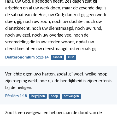
H
ere
, uw God, u geboden heeft. Zes dagen zult gij
arbeiden en al uw werk doen, maar de zevende dag is
de sabbat van de H
ere
, uw God; dan zult gij geen werk
doen, gij, noch uw zoon, noch uw dochter, noch uw
dienstknecht, noch uw dienstmaagd, noch uw rund,
noch uw ezel, noch uw overige vee, noch de
vreemdeling die in uw steden woont, opdat uw
dienstknecht en uw dienstmaagd rusten zoals gij.
Deuteronomium 5:12-14
sabbat
rust
Verlichte ogen
uws
harten, zodat gij weet, welke hoop
zijn roeping wekt, hoe rijk de heerlijkheid is zijner erfenis
bij de heiligen.
Efeziërs 1:18
begrijpen
hoop
ontvangen
Zou Ik een welgevallen hebben aan de dood van de