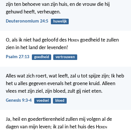
zijn ten behoeve van zijn huis, en de vrouw die hij
gehuwd heeft, verheugen.
Deuteronomium 24:5
huwelijk
O, als ik niet had geloofd des H
eren
goedheid te zullen
zien
in het land der levenden!
Psalm 27:13
goedheid
vertrouwen
Alles wat zich roert, wat leeft, zal u tot spijze zijn; Ik heb
het u alles gegeven evenals het groene kruid. Alleen
vlees met zijn ziel, zijn bloed, zult gij niet eten.
Genesis 9:3-4
voedsel
bloed
Ja, heil en goedertierenheid zullen mij volgen
al de
dagen van mijn leven;
ik zal in het huis des H
eren