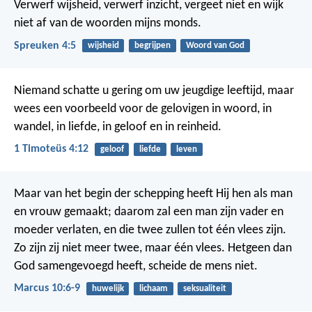
Verwerf wijsheid, verwerf inzicht, vergeet niet
en wijk
niet af van de woorden mijns monds.
Spreuken 4:5
wijsheid
begrijpen
Woord van God
Niemand schatte u gering om uw jeugdige leeftijd, maar
wees een voorbeeld voor de gelovigen in woord, in
wandel, in liefde, in geloof en in reinheid.
1 Timoteüs 4:12
geloof
liefde
leven
Maar van het begin der schepping heeft Hij hen als man
en vrouw gemaakt; daarom zal een man zijn vader en
moeder verlaten, en die twee zullen tot één vlees zijn.
Zo zijn zij niet meer twee, maar één vlees. Hetgeen dan
God samengevoegd heeft, scheide de mens niet.
Marcus 10:6-9
huwelijk
lichaam
seksualiteit