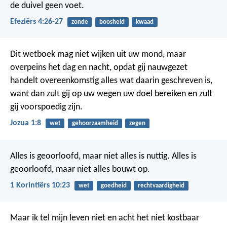
de duivel geen voet.
Efeziërs 4:26-27
zonde
boosheid
kwaad
Dit wetboek mag niet wijken uit uw mond, maar
overpeins het dag en nacht, opdat gij nauwgezet
handelt overeenkomstig alles wat daarin geschreven is,
want dan zult gij op uw wegen uw doel bereiken en zult
gij voorspoedig zijn.
Jozua 1:8
wet
gehoorzaamheid
zegen
Alles is geoorloofd, maar niet alles is nuttig. Alles is
geoorloofd, maar niet alles bouwt op.
1 Korintiërs 10:23
wet
goedheid
rechtvaardigheid
Maar ik tel mijn leven niet en acht het niet kostbaar