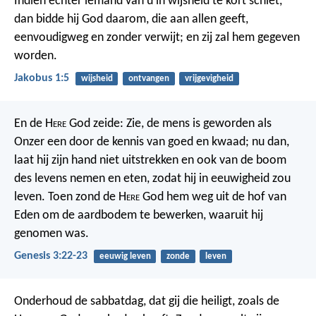
Indien echter iemand van u in wijsheid te kort schiet,
dan bidde hij God daarom, die aan allen geeft,
eenvoudigweg en zonder verwijt; en zij zal hem gegeven
worden.
Jakobus 1:5
wijsheid
ontvangen
vrijgevigheid
En de H
ere
God zeide: Zie, de mens is geworden als
Onzer een door de kennis van goed en kwaad; nu dan,
laat hij zijn hand niet uitstrekken en ook van de boom
des levens nemen en eten, zodat hij in eeuwigheid zou
leven. Toen zond de H
ere
God hem weg uit de hof van
Eden om de aardbodem te bewerken, waaruit hij
genomen was.
Genesis 3:22-23
eeuwig leven
zonde
leven
Onderhoud de sabbatdag, dat gij die heiligt, zoals de