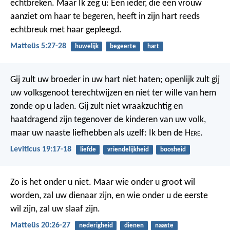
echtbreken. Maar Ik zeg u: Een ieder, die een vrouw
aanziet om haar te begeren, heeft in zijn hart reeds
echtbreuk met haar gepleegd.
Matteüs 5:27-28
huwelijk
begeerte
hart
Gij zult uw broeder in uw hart niet haten; openlijk zult gij
uw volksgenoot terechtwijzen en niet ter wille van hem
zonde op u laden. Gij zult niet wraakzuchtig en
haatdragend zijn tegenover de kinderen van uw volk,
maar uw naaste liefhebben als uzelf: Ik ben de H
ere
.
Leviticus 19:17-18
liefde
vriendelijkheid
boosheid
Zo is het onder u niet. Maar wie onder u groot wil
worden, zal uw dienaar zijn, en wie onder u de eerste
wil zijn, zal uw slaaf zijn.
Matteüs 20:26-27
nederigheid
dienen
naaste