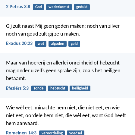
2 Petrus 3:8
God
wederkomst
geduld
Gij zult naast Mij geen goden maken; noch van zilver
noch van goud zult gij ze u maken.
Exodus 20:23
wet
afgoden
geld
Maar van hoererij en allerlei onreinheid of hebzucht
mag onder u zelfs geen sprake zijn, zoals het heiligen
betaamt.
Efeziërs 5:3
zonde
hebzucht
heiligheid
Wie wèl eet, minachte hem niet, die niet eet, en wie
niet eet, oordele hem niet, die wèl eet, want God heeft
hem aanvaard.
Romeinen 14:3
veroordeling
voedsel