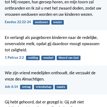
tot Mij roepen, hun geroep horen, en mijn toorn zal
ontbranden en Ik zal u met het zwaard doden, zodat uw
vrouwen weduwen worden en uw kinderen wezen.
Exodus 22:22-24
weduwen
wezen
En verlangt als pasgeboren kinderen naar de redelijke,
onvervalste melk, opdat gij daardoor moogt opwassen
tot zaligheid.
1 Petrus 2:2
redding
voedsel
Woord van God
Wie zijn vriend medelijden onthoudt,
die verzaakt de
vreze des Almachtigen.
Job 6:14
ontzag
vriendschap
naaste
Gij hebt gehoord, dat er gezegd is: Gij zult niet