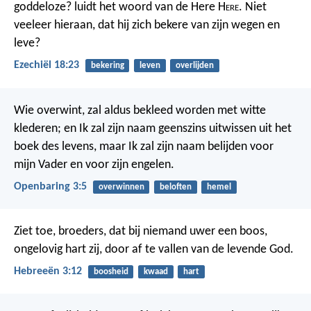
goddeloze? luidt het woord van de Here H
ere
. Niet
veeleer hieraan, dat hij zich bekere van zijn wegen en
leve?
Ezechiël 18:23
bekering
leven
overlijden
Wie overwint, zal aldus bekleed worden met witte
klederen; en Ik zal zijn naam geenszins uitwissen uit het
boek des levens, maar Ik zal zijn naam belijden voor
mijn Vader en voor zijn engelen.
Openbaring 3:5
overwinnen
beloften
hemel
Ziet toe, broeders, dat bij niemand uwer een boos,
ongelovig hart zij, door af te vallen van de levende God.
Hebreeën 3:12
boosheid
kwaad
hart