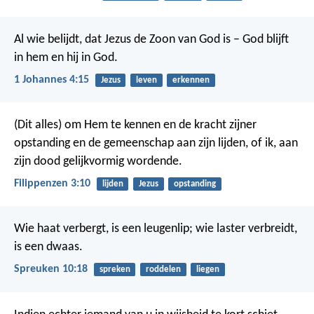
Al wie belijdt, dat Jezus de Zoon van God is – God blijft
in hem en hij in God.
1 Johannes 4:15
Jezus
leven
erkennen
(Dit alles) om Hem te kennen en de kracht zijner
opstanding en de gemeenschap aan zijn lijden, of ik, aan
zijn dood gelijkvormig wordende.
Filippenzen 3:10
lijden
Jezus
opstanding
Wie haat verbergt, is een leugenlip;
wie laster verbreidt,
is een dwaas.
Spreuken 10:18
spreken
roddelen
liegen