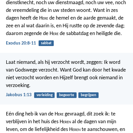
dienstknecht, noch uw dienstmaagd, noch uw vee, noch
de vreemdeling die in uw steden woont. Want in zes
dagen heeft de H
ere
de hemel en de aarde gemaakt, de
zee en al wat daarin is, en Hij rustte op de zevende dag;
daarom zegende de H
ere
de sabbatdag en heiligde die.
Exodus 20:8-11
sabbat
Laat niemand, als hij verzocht wordt, zeggen: Ik word
van Godswege verzocht. Want God kan door het kwade
niet verzocht worden en Hijzelf brengt ook niemand in
verzoeking.
Jakobus 1:13
verleiding
begeerte
begrijpen
Eén ding heb ik van de H
ere
gevraagd,
dit zoek ik:
te
verblijven in het huis des H
eren
al de dagen van mijn
leven,
om de liefelijkheid des H
eren
te aanschouwen,
en