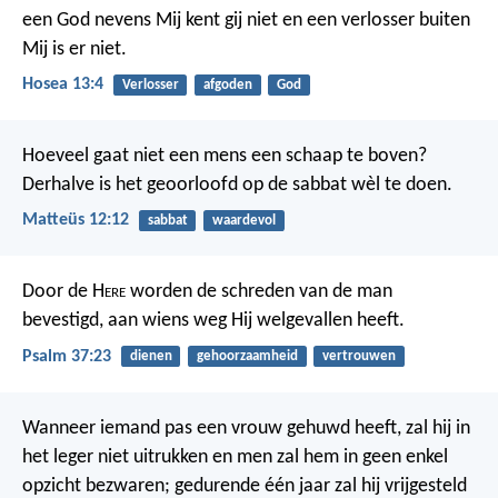
een God nevens Mij kent gij niet en een verlosser buiten
Mij is er niet.
Hosea 13:4
Verlosser
afgoden
God
Hoeveel gaat niet een mens een schaap te boven?
Derhalve is het geoorloofd op de sabbat wèl te doen.
Matteüs 12:12
sabbat
waardevol
Door de H
ere
worden de schreden van de man
bevestigd,
aan wiens weg Hij welgevallen heeft.
Psalm 37:23
dienen
gehoorzaamheid
vertrouwen
Wanneer iemand pas een vrouw gehuwd heeft, zal hij in
het leger niet uitrukken en men zal hem in geen enkel
opzicht bezwaren; gedurende één jaar zal hij vrijgesteld