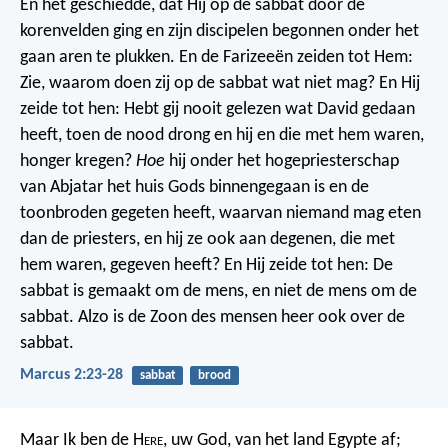
En het geschiedde, dat Hij op de sabbat door de
korenvelden ging en zijn discipelen begonnen onder het
gaan aren te plukken. En de Farizeeën zeiden tot Hem:
Zie, waarom doen zij op de sabbat wat niet mag? En Hij
zeide tot hen: Hebt gij nooit gelezen wat David gedaan
heeft, toen de nood drong en hij en die met hem waren,
honger kregen?
Hoe
hij onder het hogepriesterschap
van Abjatar het huis Gods binnengegaan is en de
toonbroden gegeten heeft, waarvan niemand mag eten
dan de priesters, en hij ze ook aan degenen, die met
hem waren, gegeven heeft? En Hij zeide tot hen: De
sabbat is gemaakt om de mens, en niet de mens om de
sabbat. Alzo is de Zoon des mensen heer ook over de
sabbat.
Marcus 2:23-28
sabbat
brood
Maar Ik ben de H
ere
, uw God, van het land Egypte af;