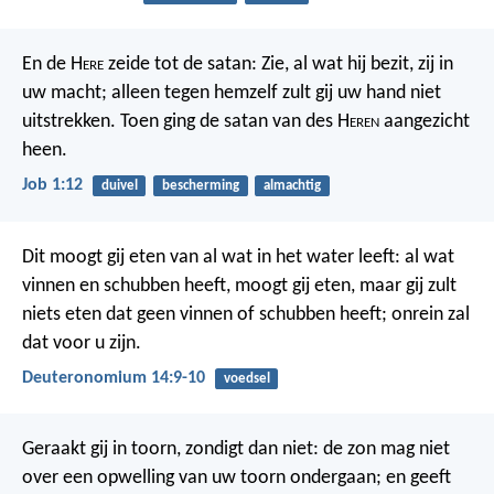
En de H
ere
zeide tot de satan: Zie, al wat hij bezit, zij in
uw macht; alleen tegen hemzelf zult gij uw hand niet
uitstrekken. Toen ging de satan van des H
eren
aangezicht
heen.
Job 1:12
duivel
bescherming
almachtig
Dit moogt gij eten van al wat in het water leeft: al wat
vinnen en schubben heeft, moogt gij eten, maar gij zult
niets eten dat geen vinnen of schubben heeft; onrein zal
dat voor u zijn.
Deuteronomium 14:9-10
voedsel
Geraakt gij in toorn, zondigt dan niet: de zon mag niet
over een opwelling van uw toorn ondergaan; en geeft