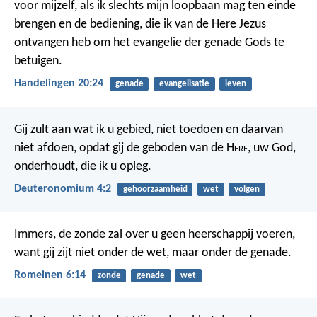
voor mijzelf, als ik slechts mijn loopbaan mag ten einde
brengen en de bediening, die ik van de Here Jezus
ontvangen heb om het evangelie der genade Gods te
betuigen.
Handelingen 20:24
genade
evangelisatie
leven
Gij zult aan wat ik u gebied, niet toedoen en daarvan
niet afdoen, opdat gij de geboden van de H
ere
, uw God,
onderhoudt, die ik u opleg.
Deuteronomium 4:2
gehoorzaamheid
wet
volgen
Immers, de zonde zal over u geen heerschappij voeren,
want gij zijt niet onder de wet, maar onder de genade.
Romeinen 6:14
zonde
genade
wet