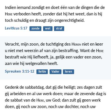
Indien iemand zondigt en doet één van de dingen die de
H
ere
verboden heeft, zonder dat hij het weet, dan is hij
toch schuldig en draagt zijn ongerechtigheid.
Leviticus 5:17
zonde
wet
straf
Veracht, mijn zoon, de tuchtiging des H
eren
niet
en keer
u niet met weerzin af van zijn bestraffing.
Want de H
ere
bestraft wie Hij liefheeft,
ja, gelijk een vader een zoon,
aan wie hij welgevallen heeft.
Spreuken 3:11-12
liefde
Vader
leren
Gedenk de sabbatdag, dat gij die heiligt; zes dagen zult
gij arbeiden en al uw werk doen; maar de zevende dag is
de sabbat van de H
ere
, uw God; dan zult gij geen werk
doen, gij noch uw zoon, noch uw dochter, noch uw