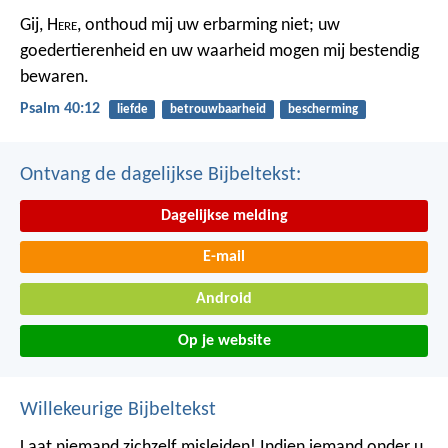
Gij, H
ere
, onthoud mij uw erbarming niet;
uw
goedertierenheid en uw waarheid
mogen mij bestendig
bewaren.
Psalm 40:12
liefde
betrouwbaarheid
bescherming
Ontvang de dagelijkse Bijbeltekst:
Dagelijkse melding
E-mail
Android
Op je website
Willekeurige Bijbeltekst
Laat niemand zichzelf misleiden! Indien iemand onder u