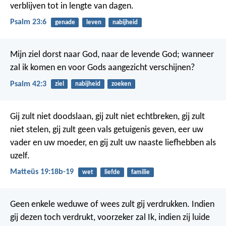
verblijven
tot in lengte van dagen.
Psalm 23:6
genade
leven
nabijheid
Mijn ziel dorst naar God,
naar de levende God;
wanneer
zal ik komen
en voor Gods aangezicht verschijnen?
Psalm 42:3
ziel
nabijheid
zoeken
Gij zult niet doodslaan, gij zult niet echtbreken, gij zult
niet stelen, gij zult geen vals getuigenis geven, eer uw
vader en uw moeder, en gij zult uw naaste liefhebben als
uzelf.
Matteüs 19:18b-19
wet
liefde
familie
Geen enkele weduwe of wees zult gij verdrukken. Indien
gij dezen toch verdrukt, voorzeker zal Ik, indien zij luide