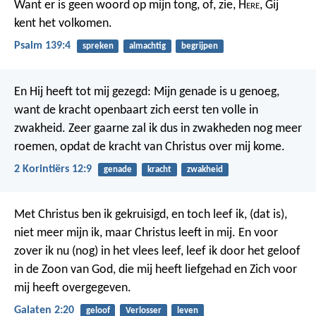
Want er is geen woord op mijn tong,
of, zie, H
ere
, Gij
kent het volkomen.
Psalm 139:4
spreken
almachtig
begrijpen
En Hij heeft tot mij gezegd: Mijn genade is u genoeg,
want de kracht openbaart zich eerst ten volle in
zwakheid.
Zeer gaarne zal ik dus in zwakheden nog meer
roemen, opdat de kracht van Christus over mij kome.
2 Korintiërs 12:9
genade
kracht
zwakheid
Met Christus ben ik gekruisigd, en toch leef ik, (dat is),
niet meer mijn ik, maar Christus leeft in mij. En voor
zover ik nu (nog) in het vlees leef, leef ik door het geloof
in de Zoon van God, die mij heeft liefgehad en Zich voor
mij heeft overgegeven.
Galaten 2:20
geloof
Verlosser
leven