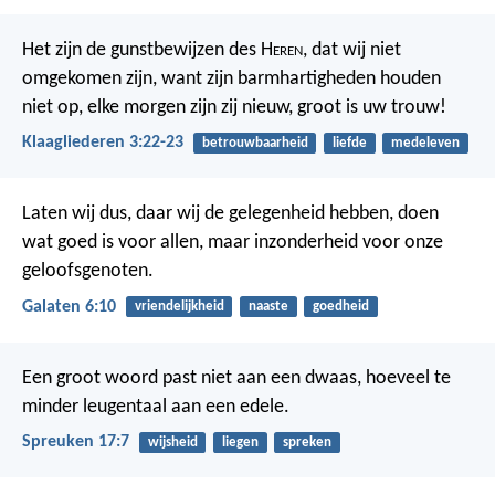
Het zijn de gunstbewijzen des H
eren
, dat wij niet
omgekomen zijn,
want zijn barmhartigheden houden
niet op,
elke morgen zijn zij nieuw,
groot is uw trouw!
Klaagliederen 3:22-23
betrouwbaarheid
liefde
medeleven
Laten wij dus, daar wij de gelegenheid hebben, doen
wat goed is voor allen, maar inzonderheid voor onze
geloofsgenoten.
Galaten 6:10
vriendelijkheid
naaste
goedheid
Een groot woord past niet aan een dwaas,
hoeveel te
minder leugentaal aan een edele.
Spreuken 17:7
wijsheid
liegen
spreken