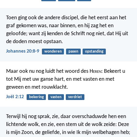
Toen ging ook de andere discipel, die het eerst aan het
graf gekomen was, naar binnen, en hij zag het en
geloofde; want zij kenden de Schrift nog niet, dat Hij uit
de doden moest opstaan.
Johannes 20:8-9
wonderen
pasen
opstanding
Maar ook nu nog luidt het woord des H
eren
: Bekeert u
tot Mij met uw ganse hart, en met vasten en met
geween en met rouwklacht.
Joël 2:12
bekering
vasten
verdriet
Terwijl hij nog sprak, zie, daar overschaduwde hen een
lichtende wolk, en zie, een stem uit de wolk zeide: Deze
is mijn Zoon, de geliefde, in wie Ik mijn welbehagen heb;