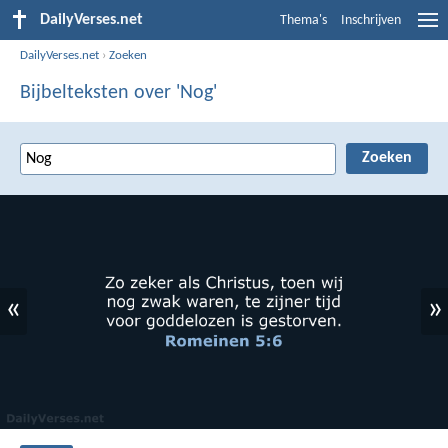
DailyVerses.net
Thema's
Inschrijven
DailyVerses.net
›
Zoeken
Bijbelteksten over 'Nog'
«
»