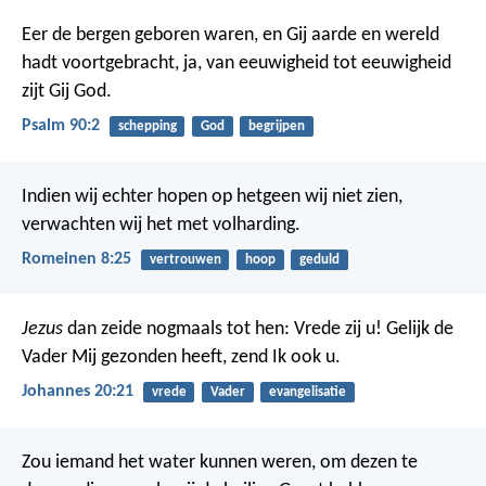
Eer de bergen geboren waren,
en Gij aarde en wereld
hadt voortgebracht,
ja, van eeuwigheid tot eeuwigheid
zijt Gij God.
Psalm 90:2
schepping
God
begrijpen
Indien wij echter hopen op hetgeen wij niet zien,
verwachten wij het met volharding.
Romeinen 8:25
vertrouwen
hoop
geduld
Jezus
dan zeide nogmaals tot hen: Vrede zij u! Gelijk de
Vader Mij gezonden heeft, zend Ik ook u.
Johannes 20:21
vrede
Vader
evangelisatie
Zou iemand het water kunnen weren, om dezen te