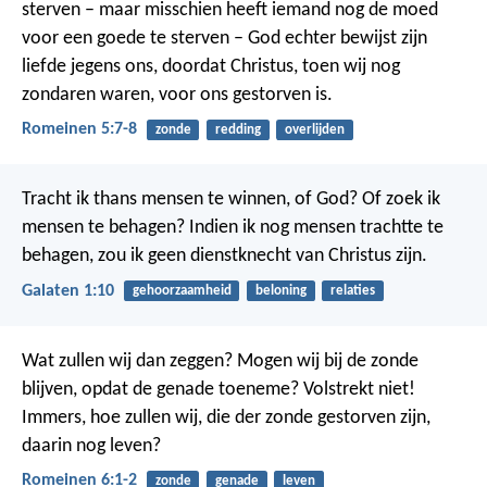
sterven – maar misschien heeft iemand nog de moed
voor een goede te sterven – God echter bewijst zijn
liefde jegens ons, doordat Christus, toen wij nog
zondaren waren, voor ons gestorven is.
Romeinen 5:7-8
zonde
redding
overlijden
Tracht ik thans mensen te winnen, of God? Of zoek ik
mensen te behagen? Indien ik nog mensen trachtte te
behagen, zou ik geen dienstknecht van Christus zijn.
Galaten 1:10
gehoorzaamheid
beloning
relaties
Wat zullen wij dan zeggen? Mogen wij bij de zonde
blijven, opdat de genade toeneme? Volstrekt niet!
Immers, hoe zullen wij, die der zonde gestorven zijn,
daarin nog leven?
Romeinen 6:1-2
zonde
genade
leven