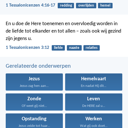
1 Tessalonicenzen 4:16-17
redding
overlijden
hemel
En u doe de Here toenemen en overvloedig worden in
de liefde tot elkander en tot allen – zoals ook wij gezind
zijn jegens u.
1 Tessalonicenzen 3:12
liefde
naaste
relaties
Gerelateerde onderwerpen
Jezus
Hemelvaart
Jezus zag hen aan...
En nadat Hij dit...
Zonde
Leven
Of weet gij niet...
De HERE zal u...
Opstanding
Werken
Jezus zeide tot haar...
Wat gij ook doet...