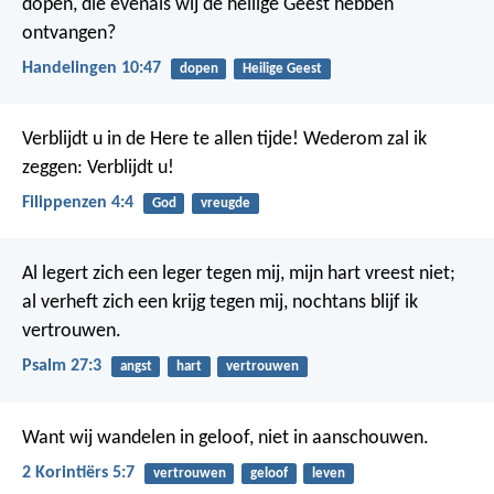
dopen, die evenals wij de heilige Geest hebben
ontvangen?
Handelingen 10:47
dopen
Heilige Geest
Verblijdt u in de Here te allen tijde! Wederom zal ik
zeggen: Verblijdt u!
Filippenzen 4:4
God
vreugde
Al legert zich een leger tegen mij,
mijn hart vreest niet;
al verheft zich een krijg tegen mij,
nochtans blijf ik
vertrouwen.
Psalm 27:3
angst
hart
vertrouwen
Want wij wandelen in geloof, niet in aanschouwen.
2 Korintiërs 5:7
vertrouwen
geloof
leven