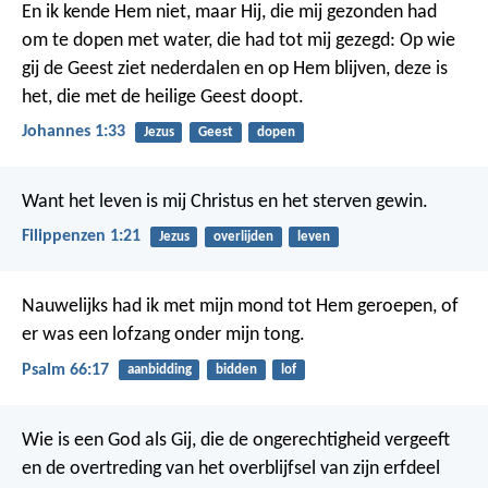
En ik kende Hem niet, maar Hij, die mij gezonden had
om te dopen met water, die had tot mij gezegd: Op wie
gij de Geest ziet nederdalen en op Hem blijven, deze is
het, die met de heilige Geest doopt.
Johannes 1:33
Jezus
Geest
dopen
Want het leven is mij Christus en het sterven gewin.
Filippenzen 1:21
Jezus
overlijden
leven
Nauwelijks had ik met mijn mond tot Hem geroepen,
of
er was een lofzang onder mijn tong.
Psalm 66:17
aanbidding
bidden
lof
Wie is een God als Gij, die de ongerechtigheid vergeeft
en de overtreding van het overblijfsel van zijn erfdeel