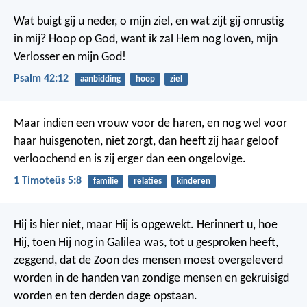
Wat buigt gij u neder, o mijn ziel,
en wat zijt gij onrustig
in mij?
Hoop op God, want ik zal Hem nog loven,
mijn
Verlosser en mijn God!
Psalm 42:12
aanbidding
hoop
ziel
Maar indien een vrouw voor de haren, en nog wel voor
haar huisgenoten, niet zorgt, dan heeft zij haar geloof
verloochend en is zij erger dan een ongelovige.
1 Timoteüs 5:8
familie
relaties
kinderen
Hij is hier niet, maar Hij is opgewekt. Herinnert u, hoe
Hij, toen Hij nog in Galilea was, tot u gesproken heeft,
zeggend, dat de Zoon des mensen moest overgeleverd
worden in de handen van zondige mensen en gekruisigd
worden en ten derden dage opstaan.