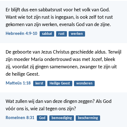
Er blijft dus een sabbatsrust voor het volk van God.
Want wie tot zijn rust is ingegaan, is ook zelf tot rust
gekomen van zijn werken, evenals God van de zijne.
Hebreeën 4:9-10
sabbat
rust
werken
De geboorte van Jezus Christus geschiedde aldus. Terwijl
zijn moeder Maria ondertrouwd was met Jozef, bleek
zij, voordat zij gingen samenwonen, zwanger te zijn uit
de heilige Geest.
Matteüs 1:18
kerst
Heilige Geest
wonderen
Wat zullen wij dan van deze dingen zeggen? Als God
vóór ons is, wie zal tegen ons zijn?
Romeinen 8:31
God
bemoediging
bescherming