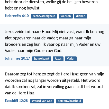
hebt door de diensten, welke gij de heiligen bewezen
hebt en nog bewijst.
Hebreeën 6:10
rechtvaardigheid
werken
dienen
Jezus zeide tot haar: Houd Mij niet vast, want Ik ben nog
niet opgevaren naar de Vader; maar ga naar mijn
broeders en zeg hun: Ik vaar op naar mijn Vader en uw
Vader, naar mijn God en uw God.
Johannes 20:17
hemelvaart
Jezus
Vader
Daarom zeg tot hen: zo zegt de Here H
ere
: geen van mijn
woorden zal nog langer worden uitgesteld. Het woord
dat Ik spreken zal, zal in vervulling gaan, luidt het woord
van de Here H
ere
.
Ezechiël 12:28
Woord van God
betrouwbaarheid
gehoorzaamheid