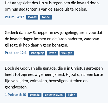
Het aangezicht des H
eren
is tegen hen die kwaad doen,
om hun gedachtenis van de aarde uit te roeien.
Psalm 34:17
kwaad
zonde
Gedenk dan uw Schepper in uw jongelingsjaren, voordat
de kwade dagen komen en de jaren naderen, waarvan
gij zegt: Ik heb daarin geen behagen.
Prediker 12:1
schepping
leven
vreugde
Doch de God van alle genade, die u in Christus geroepen
heeft tot zijn eeuwige heerlijkheid, Hij zal u, na een korte
tijd van lijden, volmaken, bevestigen, sterken en
grondvesten.
1 Petrus 5:10
genade
eeuwig leven
lijden