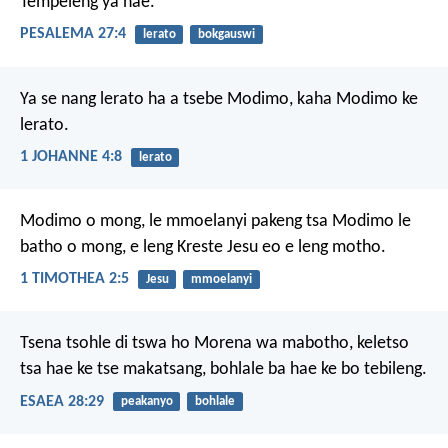
Tempeleng ya hae.
PESALEMA 27:4
lerato
bokgauswi
Ya se nang lerato ha a tsebe Modimo, kaha Modimo ke
lerato.
1 JOHANNE 4:8
lerato
Modimo o mong, le mmoelanyi pakeng tsa Modimo le
batho o mong, e leng Kreste Jesu eo e leng motho.
1 TIMOTHEA 2:5
Jesu
mmoelanyi
Tsena tsohle
di tswa ho Morena wa mabotho,
keletso
tsa hae ke tse makatsang,
bohlale ba hae ke bo tebileng.
ESAEA 28:29
peakanyo
bohlale