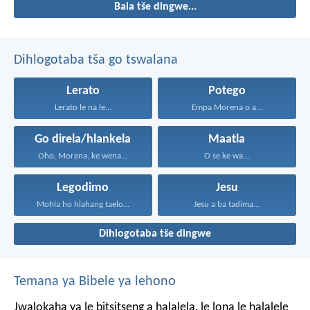
Bala tše dingwe...
Dihlogotaba tša go tswalana
Lerato
Potego
Lerato le na le...
Empa Morena o a...
Go direla/hlankela
Maatla
Oho, Morena, ke wena...
O se ke wa...
Legodimo
Jesu
Mohla ho hlahang taelo...
Jesu a ba tadima...
Dihlogotaba tše dingwe
Temana ya Bibele ya lehono
Jwalokaha ya le bitsitseng a halalela, le lona le halalele