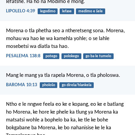
lefatshe. Ha ho na Modimo e mong.
LIPOLELO 4:39
legodimo
lefase
medimo e šele
Morena o tla phetha
seo a ntheretseng sona.
Morena,
mohau wa hao
ke wa kamehla yohle;
o se lahle
mosebetsi wa diatla tsa hao.
PESALEMA 138:8
potego
polokego
go ba le tumelo
Mang le mang ya tla rapela Morena, o tla pholoswa.
BAROMA 10:13
phološo
go direla/hlankela
Ntho e le nngwe feela
eo ke e kopang,
eo ke e batlang
ho Morena,
ke hore ke phele ka tlung ya Morena
ka
matsatsi wohle a bophelo ba ka,
ke tle ke bohe
bokgabane ba Morena,
ke bo nahanisise
ke le ka