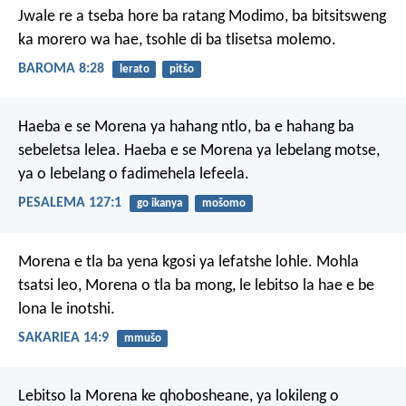
Jwale re a tseba hore ba ratang Modimo, ba bitsitsweng
ka morero wa hae, tsohle di ba tlisetsa molemo.
BAROMA 8:28
lerato
pitšo
Haeba e se Morena
ya hahang ntlo,
ba e hahang ba
sebeletsa lelea.
Haeba e se Morena
ya lebelang motse,
ya o lebelang o fadimehela lefeela.
PESALEMA 127:1
go ikanya
mošomo
Morena e tla ba yena kgosi ya lefatshe lohle. Mohla
tsatsi leo, Morena o tla ba mong, le lebitso la hae e be
lona le inotshi.
SAKARIEA 14:9
mmušo
Lebitso la Morena ke qhobosheane,
ya lokileng o