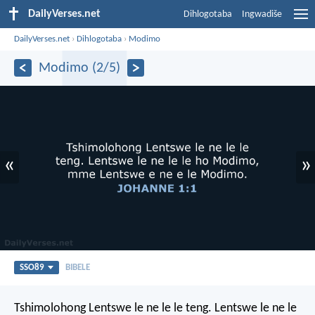
DailyVerses.net
Dihlogotaba
Ingwadiše
DailyVerses.net
›
Dihlogotaba
›
Modimo
Modimo (2/5)
«
»
SSO89
BIBELE
Tshimolohong Lentswe le ne le le teng. Lentswe le ne le