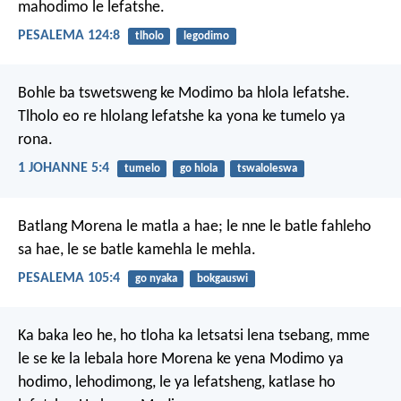
mahodimo le lefatshe.
PESALEMA 124:8
tlholo
legodimo
Bohle ba tswetsweng ke Modimo ba hlola lefatshe.
Tlholo eo re hlolang lefatshe ka yona ke tumelo ya
rona.
1 JOHANNE 5:4
tumelo
go hlola
tswaloleswa
Batlang Morena le matla a hae;
le nne le batle fahleho
sa hae,
le se batle kamehla le mehla.
PESALEMA 105:4
go nyaka
bokgauswi
Ka baka leo he, ho tloha ka letsatsi lena tsebang, mme
le se ke la lebala hore Morena ke yena Modimo ya
hodimo, lehodimong, le ya lefatsheng, katlase ho