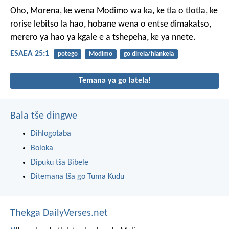
Oho, Morena,
ke wena Modimo wa ka,
ke tla o tlotla,
ke
rorise lebitso la hao,
hobane wena o entse dimakatso,
merero ya hao ya kgale
e a tshepeha, ke ya nnete.
ESAEA 25:1
potego
Modimo
go direla/hlankela
Temana ya go latela!
Bala tše dingwe
Dihlogotaba
Boloka
Dipuku tša Bibele
Ditemana tša go Tuma Kudu
Thekga DailyVerses.net