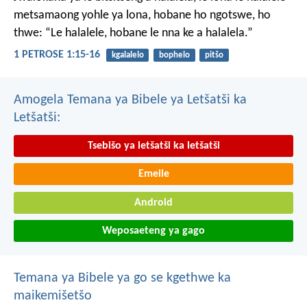
metsamaong yohle ya lona,
hobane ho ngotswe, ho
thwe: “Le halalele, hobane le nna ke a halalela.”
1 PETROSE 1:15-16
kgalalelo
bophelo
pitšo
Amogela Temana ya Bibele ya Letšatši ka
Letšatši:
Tsebišo ya letšatši ka letšatši
Emeile
Android
Weposaeteng ya gago
Temana ya Bibele ya go se kgethwe ka
maikemišetšo