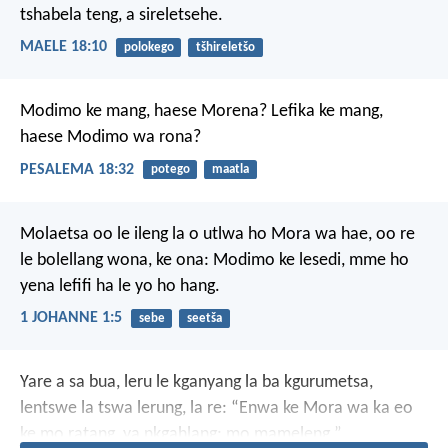
tshabela teng,
a sireletsehe.
MAELE 18:10
polokego
tšhireletšo
Modimo ke mang,
haese Morena?
Lefika ke mang,
haese Modimo wa rona?
PESALEMA 18:32
potego
maatla
Molaetsa oo le ileng la o utlwa ho Mora wa hae, oo re
le bolellang wona, ke ona: Modimo ke lesedi, mme ho
yena lefifi ha le yo ho hang.
1 JOHANNE 1:5
sebe
seetša
Yare a sa bua, leru le kganyang la ba kgurumetsa,
lentswe la tswa lerung, la re: “Enwa ke Mora wa ka eo
ke mo ratang, ya nkgahlang; mo mameleng.”