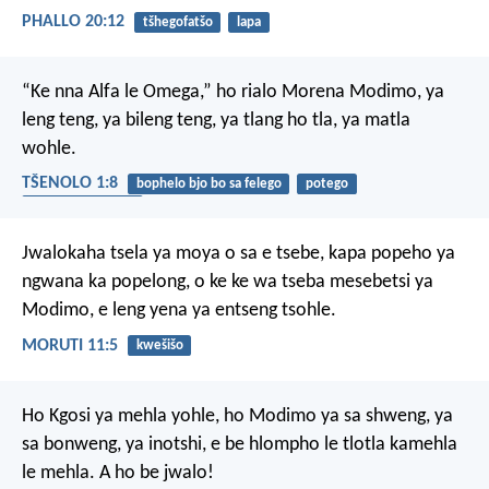
PHALLO 20:12
tšhegofatšo
lapa
“Ke nna Alfa le Omega,” ho rialo Morena Modimo, ya
leng teng, ya bileng teng, ya tlang ho tla, ya matla
wohle.
TŠENOLO 1:8
bophelo bjo bo sa felego
potego
go boya la bobedi
Jwalokaha tsela ya moya
o sa e tsebe,
kapa popeho ya
ngwana
ka popelong,
o ke ke wa tseba
mesebetsi ya
Modimo,
e leng yena ya entseng tsohle.
MORUTI 11:5
kwešišo
Ho Kgosi ya mehla yohle, ho Modimo ya sa shweng, ya
sa bonweng, ya inotshi, e be hlompho le tlotla kamehla
le mehla. A ho be jwalo!