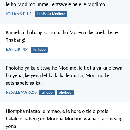
le ho Modimo, mme Lentswe e ne e le Modimo.
JOHANNE 1:1
Lentšu la Modimo
Kamehla thabang ka ho ba ho Morena; ke boela ke re:
Thabang!
BAFILIPI 4:4
lethabo
Pholoho ya ka
e tswa ho Modimo,
le tlotla ya ka
e tswa
ho yena,
ke yena lefika la ka le matla;
Modimo ke
setshabelo sa ka.
PESALEMA 62:8
tshepo
phološo
Hlompha ntatao le mmao, e le hore o tle o phele
halalele naheng eo Morena Modimo wa hao, a o neang
yona.