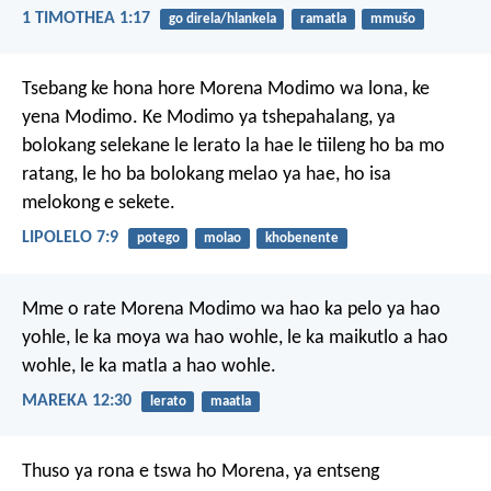
1 TIMOTHEA 1:17
go direla/hlankela
ramatla
mmušo
Tsebang ke hona hore Morena Modimo wa lona, ke
yena Modimo. Ke Modimo ya tshepahalang, ya
bolokang selekane le lerato la hae le tiileng ho ba mo
ratang, le ho ba bolokang melao ya hae, ho isa
melokong e sekete.
LIPOLELO 7:9
potego
molao
khobenente
Mme o rate Morena Modimo wa hao ka pelo ya hao
yohle, le ka moya wa hao wohle, le ka maikutlo a hao
wohle, le ka matla a hao wohle.
MAREKA 12:30
lerato
maatla
Thuso ya rona e tswa ho Morena,
ya entseng