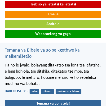
Tsebišo ya letšatši ka letšatši
Emeile
Android
Weposaeteng ya gago
Temana ya Bibele ya go se kgethwe ka
maikemišetšo
Ha ho le jwalo, bolayang ditakatso tsa lona tsa lefatshe,
e leng bohlola, tse ditshila, ditakatso tse mpe, tsa
bokgopo, le meharo, hobane meharo ke ho sebeletsa
modimo wa bohata.
BAKOLOSE 3:5
sebe
ditumo
mahumo a lefase
Temana ya go latela!