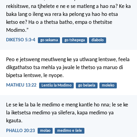
rekisitswe, na tjhelete e ne e se matleng a hao na? Ke ka
baka lang o ileng wa rera ka pelong ya hao ho etsa
ketso ee? Ha o a thetsa batho, empa o thetsitse
Modimo.”
DIKETSO 5:3-4
go sekama
go tshepega
diabolo
Peo e jetsweng meutlweng ke ya utlwang lentswe, feela
dikgathatso tsa mehla ya jwale le thetso ya maruo di
bipetsa lentswe, le nyope.
MATHEU 13:22
Lentšu la Modimo
go belaela
moleko
Le se ke la ba le medimo e meng kantle ho nna; le se ke
la iketsetsa medimo ya silefera, kapa medimo ya
kgauta.
PHALLO 20:23
molao
medimo e šele