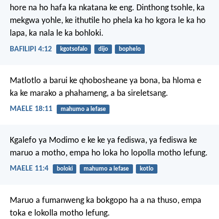
hore na ho hafa ka nkatana ke eng. Dinthong tsohle, ka
mekgwa yohle, ke ithutile ho phela ka ho kgora le ka ho
lapa, ka nala le ka bohloki.
BAFILIPI 4:12
kgotsofalo
dijo
bophelo
Matlotlo a barui
ke qhobosheane ya bona,
ba hloma e
ka ke marako
a phahameng, a ba sireletsang.
MAELE 18:11
mahumo a lefase
Kgalefo ya Modimo
e ke ke ya fediswa,
ya fediswa ke
maruo a motho,
empa ho loka
ho lopolla motho lefung.
MAELE 11:4
boloki
mahumo a lefase
kotlo
Maruo a fumanweng ka bokgopo
ha a na thuso,
empa
toka e lokolla motho lefung.