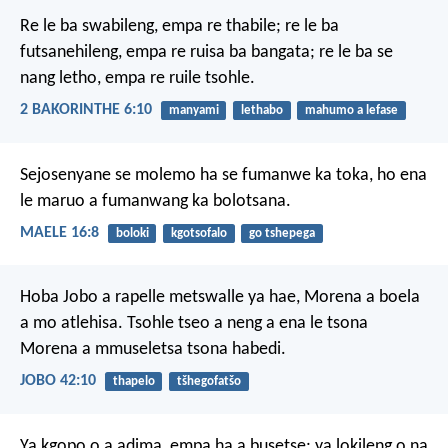
Re le ba swabileng, empa re thabile; re le ba
futsanehileng, empa re ruisa ba bangata; re le ba se
nang letho, empa re ruile tsohle.
2 BAKORINTHE 6:10
manyami
lethabo
mahumo a lefase
Sejosenyane se molemo
ha se fumanwe ka toka,
ho ena
le maruo
a fumanwang ka bolotsana.
MAELE 16:8
boloki
kgotsofalo
go tshepega
Hoba Jobo a rapelle metswalle ya hae, Morena a boela
a mo atlehisa. Tsohle tseo a neng a ena le tsona
Morena a mmuseletsa tsona habedi.
JOBO 42:10
thapelo
tšhegofatšo
Ya kgopo o a adima,
empa ha a busetse;
ya lokileng o na