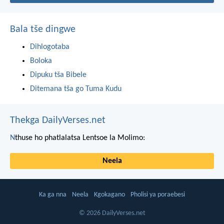
Bala tše dingwe
Dihlogotaba
Boloka
Dipuku tša Bibele
Ditemana tša go Tuma Kudu
Thekga DailyVerses.net
N
thuse ho phatlalatsa Lentsoe la Molimo:
Neela
Ka ga nna
Neela
Kgokagano
Pholisi ya poraebesi
© 2026 DailyVerses.net