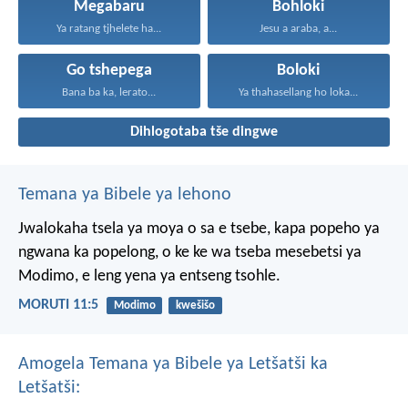
Megabaru
Bohloki
Ya ratang tjhelete ha...
Jesu a araba, a...
Go tshepega
Boloki
Bana ba ka, lerato...
Ya thahasellang ho loka...
Dihlogotaba tše dingwe
Temana ya Bibele ya lehono
Jwalokaha tsela ya moya
o sa e tsebe,
kapa popeho ya
ngwana
ka popelong,
o ke ke wa tseba
mesebetsi ya
Modimo,
e leng yena ya entseng tsohle.
MORUTI 11:5
Modimo
kwešišo
Amogela Temana ya Bibele ya Letšatši ka
Letšatši: