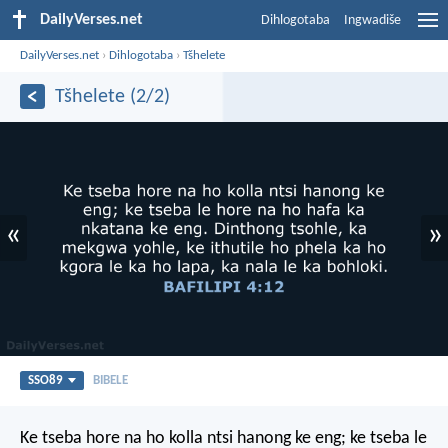
DailyVerses.net
Dihlogotaba
Ingwadiše
DailyVerses.net
›
Dihlogotaba
›
Tšhelete
Tšhelete (2/2)
«
»
SSO89
BIBELE
Ke tseba hore na ho kolla ntsi hanong ke eng; ke tseba le