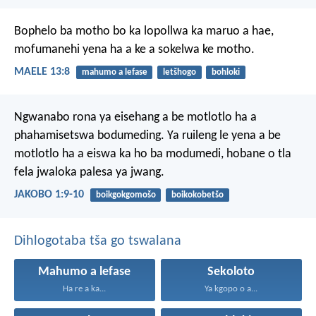
Bophelo ba motho
bo ka lopollwa ka maruo a hae,
mofumanehi yena
ha a ke a sokelwa ke motho.
MAELE 13:8
mahumo a lefase
letšhogo
bohloki
Ngwanabo rona ya eisehang a be motlotlo ha a
phahamisetswa bodumeding. Ya ruileng le yena a be
motlotlo ha a eiswa ka ho ba modumedi, hobane o tla
fela jwaloka palesa ya jwang.
JAKOBO 1:9-10
boikgokgomošo
boikokobetšo
Dihlogotaba tša go tswalana
Mahumo a lefase
Sekoloto
Ha re a ka...
Ya kgopo o a...