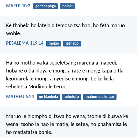
MAELE 10:2
go tshepega
boloki
Ke thabela
ho latela ditemoso tsa hao,
ho feta maruo
wohle.
PESALEMA 119:14
molao
lethabo
Ha ho motho ya ka sebeletsang marena a mabedi,
hobane o tla hloya e mong, a rate e mong; kapa o tla
kgomarela e mong, a nyedise e mong. Le ke ke la
sebeletsa Modimo le Leruo.
MATHEU 6:24
go hlankela
sekoloto
mahumo a lefase
Maruo le hlompho di tswa ho wena,
tsohle di buswa ke
wena;
tsoho la hao le matla, le sefea,
ho phahamisa le
ho matlafatsa bohle.