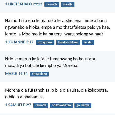
1 LIKETSAHALO 29:12
ramatla
maatla
Ha motho a ena le maruo a lefatshe lena, mme a bona
ngwanabo a hloka, empa a mo thatafaletsa pelo ya hae,
lerato la Modimo le ka ba teng jwang pelong ya hae?
1 JOHANNE 3:17
moagišane
kwelobohloko
lerato
Ntlo le maruo ke lefa
le fumanwang ho bo-ntata,
mosadi ya bohlale
ke mpho ya Morena.
MAELE 19:14
ditswalano
Morena o a futsanehisa,
o bile o a ruisa,
o a kokobetsa,
o bile o a phahamisa.
1 SAMUELE 2:7
ramatla
boikokobetšo
go ikanya