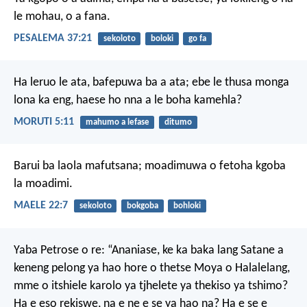
le mohau, o a fana.
PESALEMA 37:21
sekoloto
boloki
go fa
Ha leruo le ata,
bafepuwa ba a ata;
ebe le thusa monga
lona ka eng,
haese ho nna a le boha kamehla?
MORUTI 5:11
mahumo a lefase
ditumo
Barui ba laola mafutsana;
moadimuwa o fetoha
kgoba
la moadimi.
MAELE 22:7
sekoloto
bokgoba
bohloki
Yaba Petrose o re: “Ananiase, ke ka baka lang Satane a
keneng pelong ya hao hore o thetse Moya o Halalelang,
mme o itshiele karolo ya tjhelete ya thekiso ya tshimo?
Ha e eso rekiswe, na e ne e se ya hao na? Ha e se e