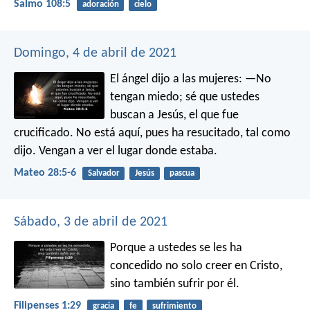
Salmo 108:5
adoración
cielo
Domingo, 4 de abril de 2021
El ángel dijo a las mujeres: —No
tengan miedo; sé que ustedes
buscan a Jesús, el que fue
crucificado. No está aquí, pues ha resucitado, tal como
dijo. Vengan a ver el lugar donde estaba.
Mateo 28:5-6
Salvador
Jesús
pascua
Sábado, 3 de abril de 2021
Porque a ustedes se les ha
concedido no solo creer en Cristo,
sino también sufrir por él.
Filipenses 1:29
gracia
fe
sufrimiento