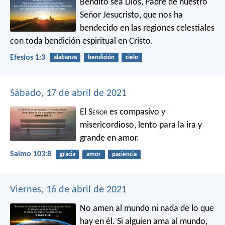
Bendito sea Dios, Padre de nuestro
Señor Jesucristo, que nos ha
bendecido en las regiones celestiales
con toda bendición espiritual en Cristo.
Efesios 1:3
alabanza
bendición
cielo
Sábado, 17 de abril de 2021
El S
eñor
es compasivo y
misericordioso,
lento para la ira y
grande en amor.
Salmo 103:8
gracia
amor
paciencia
Viernes, 16 de abril de 2021
No amen al mundo ni nada de lo que
hay en él. Si alguien ama al mundo,