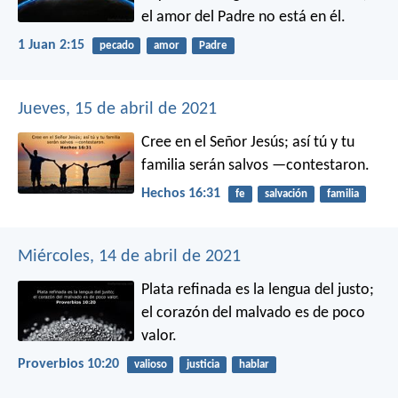
el amor del Padre no está en él.
1 Juan 2:15
pecado
amor
Padre
Jueves, 15 de abril de 2021
Cree en el Señor Jesús; así tú y tu
familia serán salvos —contestaron.
Hechos 16:31
fe
salvación
familia
Miércoles, 14 de abril de 2021
Plata refinada es la lengua del justo;
el corazón del malvado es de poco
valor.
Proverbios 10:20
valioso
justicia
hablar