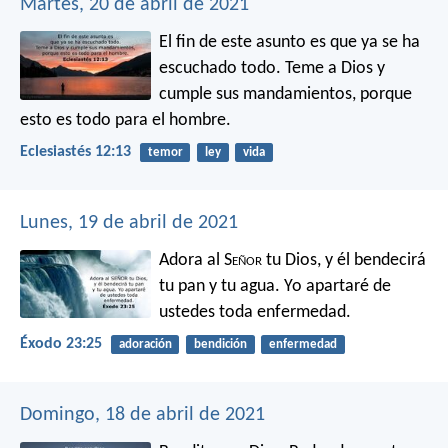
Martes, 20 de abril de 2021
El fin de este asunto
es que ya se ha
escuchado todo.
Teme a Dios y
cumple sus mandamientos,
porque
esto es todo para el hombre.
Eclesiastés 12:13
temor
ley
vida
Lunes, 19 de abril de 2021
Adora al S
eñor
tu Dios, y él bendecirá
tu pan y tu agua. Yo apartaré de
ustedes toda enfermedad.
Éxodo 23:25
adoración
bendición
enfermedad
Domingo, 18 de abril de 2021