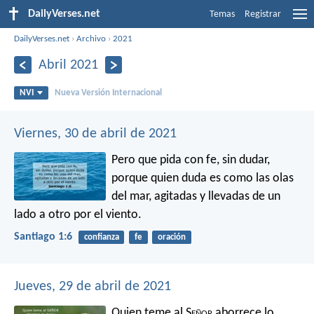
DailyVerses.net
Temas
Registrar
DailyVerses.net
›
Archivo
›
2021
Abril 2021
NVI
Nueva Versión Internacional
Viernes, 30 de abril de 2021
Pero que pida con fe, sin dudar,
porque quien duda es como las olas
del mar, agitadas y llevadas de un
lado a otro por el viento.
Santiago 1:6
confianza
fe
oración
Jueves, 29 de abril de 2021
Quien teme al S
eñor
aborrece lo