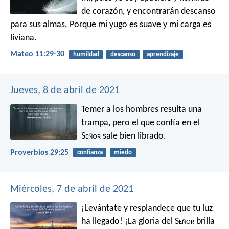
de corazón, y encontrarán descanso
para sus almas. Porque mi yugo es suave y mi carga es
liviana.
Mateo 11:29-30
humildad
descanso
aprendizaje
Jueves, 8 de abril de 2021
Temer a los hombres resulta una
trampa,
pero el que confía en el
S
eñor
sale bien librado.
Proverbios 29:25
confianza
miedo
Miércoles, 7 de abril de 2021
¡Levántate y resplandece que tu luz
ha llegado!
¡La gloria del S
eñor
brilla