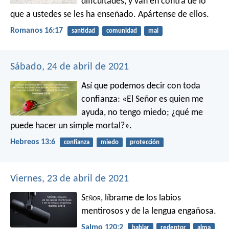
dificultades, y van en contra de lo
que a ustedes se les ha enseñado. Apártense de ellos.
Romanos 16:17
santidad
comunidad
mal
Sábado, 24 de abril de 2021
Así que podemos decir con toda
confianza:
«El Señor es quien me
ayuda, no tengo miedo;
¿qué me
puede hacer un simple mortal?».
Hebreos 13:6
confianza
miedo
protección
Viernes, 23 de abril de 2021
S
eñor
, líbrame
de los labios
mentirosos
y de la lengua engañosa.
Salmo 120:2
hablar
redentor
alma