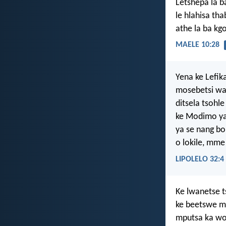
Letshepa la b
le hlahisa tha
athe la ba kg
MAELE 10:28
Yena ke Lefika
mosebetsi wa 
ditsela tsohle
ke Modimo ya
ya se nang b
o lokile, mme
LIPOLELO 32:4
Ke lwanetse t
ke beetswe mo
mputsa ka won