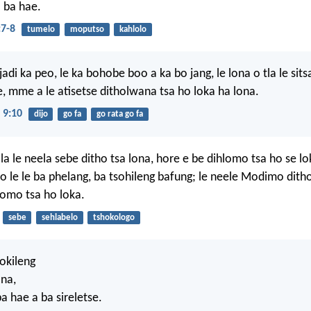
 ba hae.
7-8
tumelo
moputso
kahlolo
adi ka peo, le ka bohobe boo a ka bo jang, le lona o tla le sits
e, mme a le atisetse ditholwana tsa ho loka ha lona.
 9:10
dijo
go fa
go rata go fa
ola le neela sebe ditho tsa lona, hore e be dihlomo tsa ho se lo
 le le ba phelang, ba tsohileng bafung; le neele Modimo ditho
lomo tsa ho loka.
sebe
sehlabelo
tshokologo
lokileng
ona,
 hae a ba sireletse.