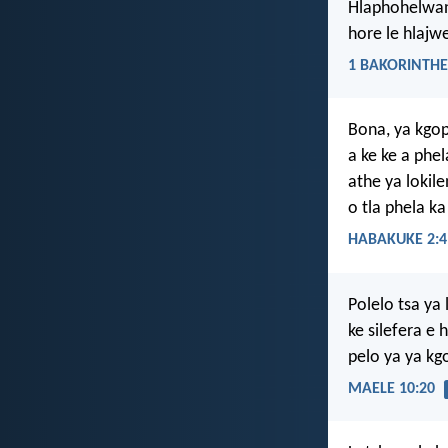
Hlaphohelwang
hore le hlajwe
1 BAKORINTHE
Bona, ya kgo
a ke ke a phel
athe ya lokile
o tla phela k
HABAKUKE 2:4
Polelo tsa ya 
ke silefera e 
pelo ya ya kg
MAELE 10:20