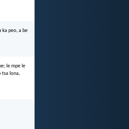
a ka peo, a be
ke; le mpe le
 tsa lona,