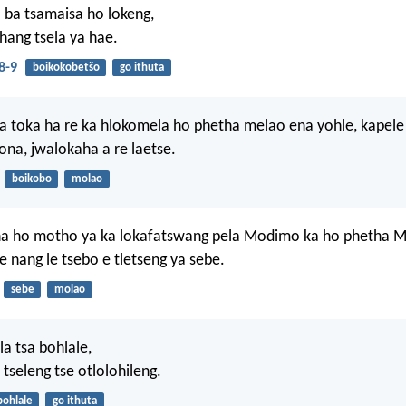
 ba tsamaisa ho lokeng,
ehang tsela ya hae.
8-9
boikokobetšo
go ithuta
tsa toka ha re ka hlokomela ho phetha melao ena yohle, kape
na, jwalokaha a re laetse.
boikobo
molao
 ha ho motho ya ka lokafatswang pela Modimo ka ho phetha 
e nang le tsebo e tletseng ya sebe.
sebe
molao
ela tsa bohlale,
tseleng tse otlolohileng.
bohlale
go ithuta