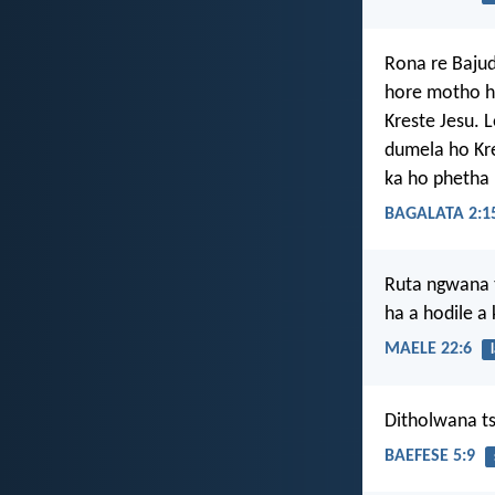
Rona re Bajud
hore motho h
Kreste Jesu. 
dumela ho Kr
ka ho phetha
BAGALATA 2:1
Ruta ngwana t
ha a hodile a
MAELE 22:6
Ditholwana tsa
BAEFESE 5:9