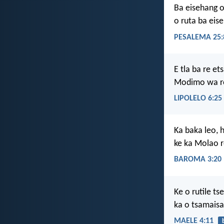
Ba eisehang o
o ruta ba eis
PESALEMA 25:
E tla ba re e
Modimo wa ro
LIPOLELO 6:25
Ka baka leo,
ke ka Molao r
BAROMA 3:20
Ke o rutile ts
ka o tsamaisa 
MAELE 4:11