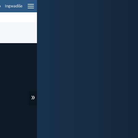
o
Ingwadiše
»