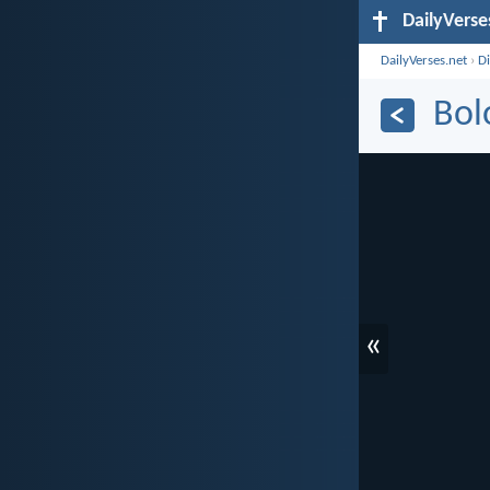
DailyVerse
DailyVerses.net
›
D
Bol
«