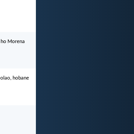
le ho Morena
Molao, hobane