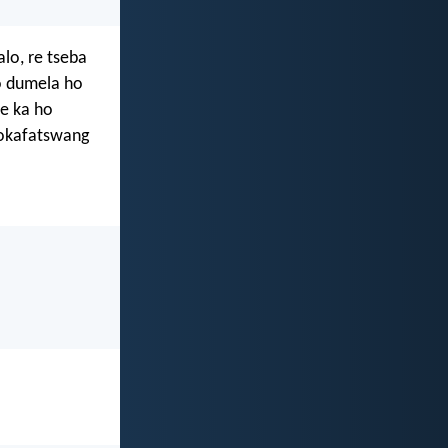
lo, re tseba
o dumela ho
we ka ho
lokafatswang