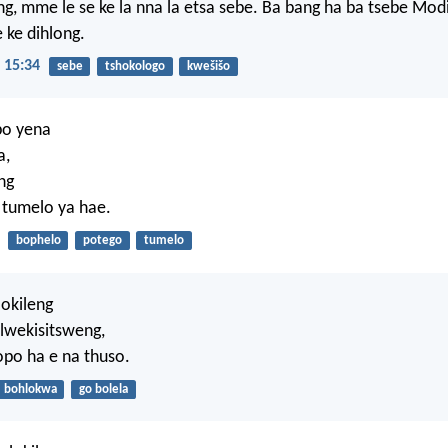
, mme le se ke la nna la etsa sebe. Ba bang ha ba tsebe Modi
 ke dihlong.
 15:34
sebe
tshokologo
kwešišo
po yena
a,
ng
a tumelo ya hae.
bophelo
potego
tumelo
lokileng
hlwekisitsweng,
opo ha e na thuso.
bohlokwa
go bolela