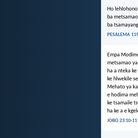
Ho lehlohono
ba metsamao 
ba tsamayan
PESALEMA 119
Empa Modimo
metsamao ya 
ha a nteka ke
ke hlwekile s
Mehato ya ka
e hodima meh
ke tsamaile t
ha ke a e kge
JOBO 23:10-11