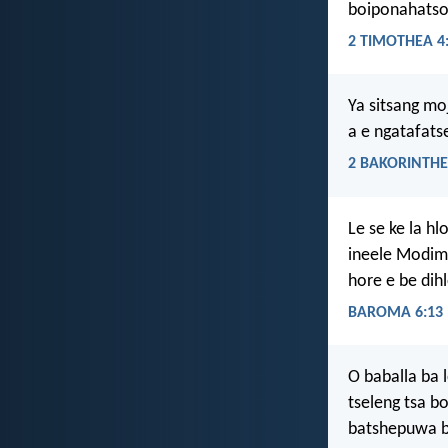
boiponahatso
2 TIMOTHEA 4:
Ya sitsang moj
a e ngatafats
2 BAKORINTHE
Le se ke la hl
ineele Modimo
hore e be dih
BAROMA 6:13
O baballa ba 
tseleng tsa b
batshepuwa ba