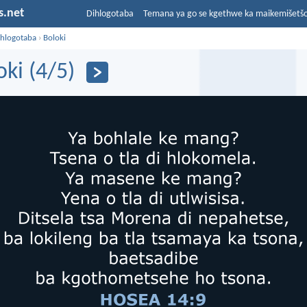
s.net
Dihlogotaba
Temana ya go se kgethwe ka maikemišetš
ihlogotaba
›
Boloki
oki (4/5)