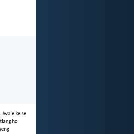
. Jwale ke se
tlang ho
tseng