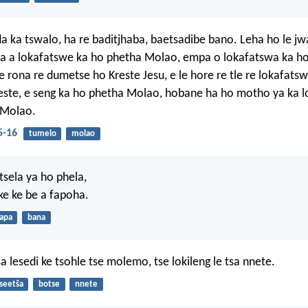
a ka tswalo, ha re baditjhaba, baetsadibe bano. Leha ho le jwa
a a lokafatswe ka ho phetha Molao, empa o lokafatswa ka h
Le rona re dumetse ho Kreste Jesu, e le hore re tle re lokafats
este, e seng ka ho phetha Molao, hobane ha ho motho ya ka 
 Molao.
5-16
tumelo
molao
sela ya ho phela,
 ke ke be a fapoha.
lapa
bana
 lesedi ke tsohle tse molemo, tse lokileng le tsa nnete.
seetša
botse
nnete