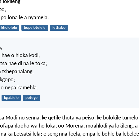
a lokileng
bo,
opo lona le a nyamela.
kholofelo
bopelotelele
lethabo
,
hae o hloka kodi,
 tsa hae di na le toka;
 tshepahalang,
okgopo;
 o nepa kamehla.
kgalalelo
potego
sa Modimo senna, ke qetile thota ya peiso, ke bolokile tumelo
fapahlooho wa ho loka, oo Morena, moahlodi ya lokileng, a 
a ka Letsatsi lela; e seng nna feela, empa le bohle ba lebele