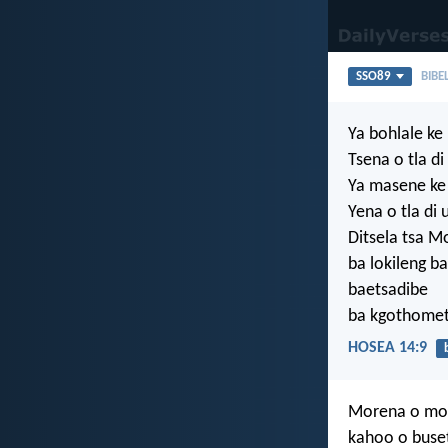
SSO89
BIBE
Ya bohlale k
Tsena o tla d
Ya masene ke
Yena o tla di 
Ditsela tsa M
ba lokileng b
baetsadibe
ba kgothomet
HOSEA 14:9
Morena o mol
kahoo o buset