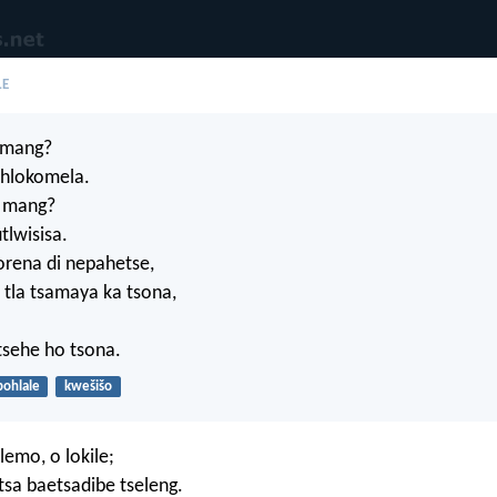
LE
e mang?
i hlokomela.
 mang?
utlwisisa.
orena di nepahetse,
a tla tsamaya ka tsona,
sehe ho tsona.
bohlale
kwešišo
emo, o lokile;
sa baetsadibe tseleng.