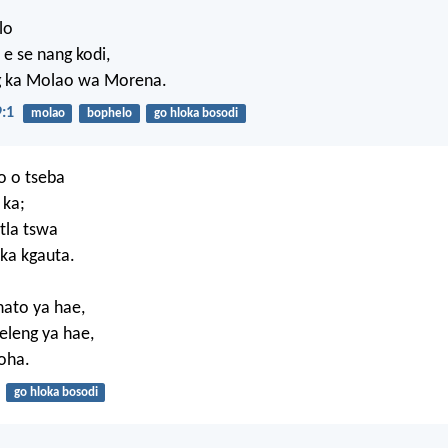
lo
e se nang kodi,
g ka Molao wa Morena.
:1
molao
bophelo
go hloka bosodi
 o tseba
ka;
 tla tswa
eka kgauta.
ato ya hae,
seleng ya hae,
loha.
go hloka bosodi