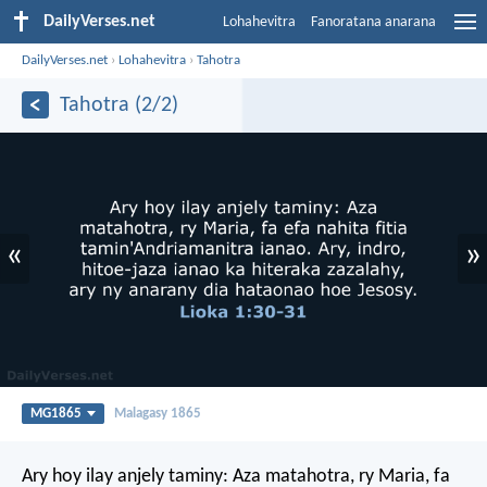
DailyVerses.net
Lohahevitra
Fanoratana anarana
DailyVerses.net
›
Lohahevitra
›
Tahotra
Tahotra (2/2)
«
»
MG1865
Malagasy 1865
Ary hoy ilay anjely taminy: Aza matahotra, ry Maria, fa