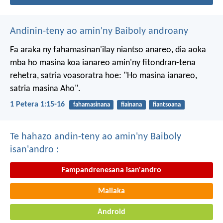
Andinin-teny ao amin'ny Baiboly androany
Fa araka ny fahamasinan'ilay niantso anareo, dia aoka
mba ho masina koa ianareo amin'ny fitondran-tena
rehetra, satria voasoratra hoe: "Ho masina ianareo,
satria masina Aho".
1 Petera 1:15-16
fahamasinana
fiainana
fiantsoana
Te hahazo andin-teny ao amin'ny Baiboly
isan'andro :
Fampandrenesana isan'andro
Mailaka
Android