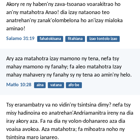
Akory re ny haben'ny zava-tsoanao voarakitrao
ho
an'ny matahotra Anao!
dia izay nataonao teo
anatrehan'ny zanak'olombelona
ho an'izay mialoka
aminao!
Salamo 31:19
fahatokisana
fitahiana
izao tontolo izao
Ary aza matahotra izay mamono ny tena, nefa tsy
mahay mamono ny fanahy; fa aleo matahotra Izay
mahay mahavery ny fanahy sy ny tena ao amin'ny helo.
Matio 10:28
aina
vatana
afo-be
Tsy eranambatry va no vidin'ny tsintsina dimy? nefa tsy
misy hadinoina eo anatrehan'Andriamanitra ireny na dia
iray akory aza. Fa na dia ny volon-dohanareo aza dia
voaisa avokoa. Aza matahotra; fa mihoatra noho ny
tsintsina maro ianareo.