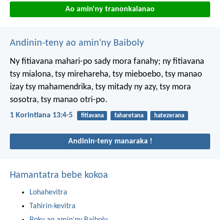
Ao amin'ny tranonkalanao
Andinin-teny ao amin'ny Baiboly
Ny fitiavana mahari-po sady mora fanahy; ny fitiavana
tsy mialona, tsy mirehareha, tsy mieboebo, tsy manao
izay tsy mahamendrika, tsy mitady ny azy, tsy mora
sosotra, tsy manao otri-po.
1 Korintiana 13:4-5
fitiavana
faharetana
hatezerana
Andinin-teny manaraka !
Hamantatra bebe kokoa
Lohahevitra
Tahirin-kevitra
Boky ao amin'ny Baiboly