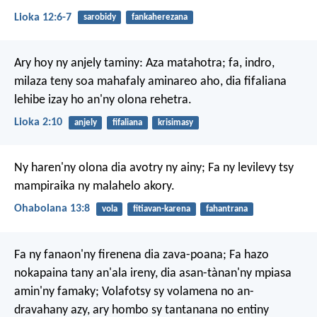
Lioka 12:6-7
sarobidy
fankaherezana
Ary hoy ny anjely taminy: Aza matahotra; fa, indro,
milaza teny soa mahafaly aminareo aho, dia fifaliana
lehibe izay ho an'ny olona rehetra.
Lioka 2:10
anjely
fifaliana
krisimasy
Ny haren'ny olona dia avotry ny ainy;
Fa ny levilevy tsy
mampiraika ny malahelo akory.
Ohabolana 13:8
vola
fitiavan-karena
fahantrana
Fa ny fanaon'ny firenena dia zava-poana; Fa hazo
nokapaina tany an'ala ireny, dia asan-tànan'ny mpiasa
amin'ny famaky; Volafotsy sy volamena no an-
dravahany azy, ary hombo sy tantanana no entiny