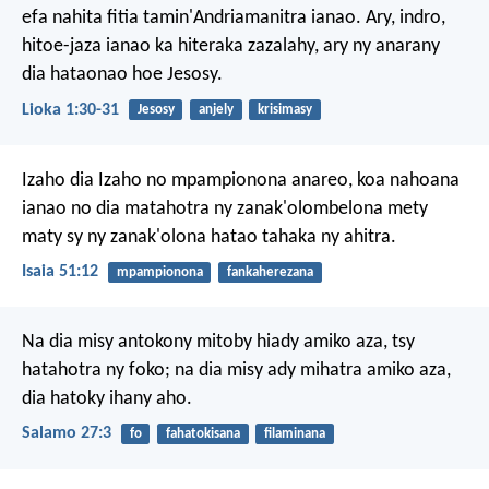
efa nahita fitia tamin'Andriamanitra ianao. Ary, indro,
hitoe-jaza ianao ka hiteraka zazalahy, ary ny anarany
dia hataonao hoe Jesosy.
Lioka 1:30-31
Jesosy
anjely
krisimasy
Izaho dia Izaho no mpampionona anareo, koa nahoana
ianao no dia matahotra ny zanak'olombelona mety
maty sy ny zanak'olona hatao tahaka ny ahitra.
Isaia 51:12
mpampionona
fankaherezana
Na dia misy antokony mitoby hiady amiko aza,
tsy
hatahotra ny foko;
na dia misy ady mihatra amiko aza,
dia hatoky ihany aho.
Salamo 27:3
fo
fahatokisana
filaminana