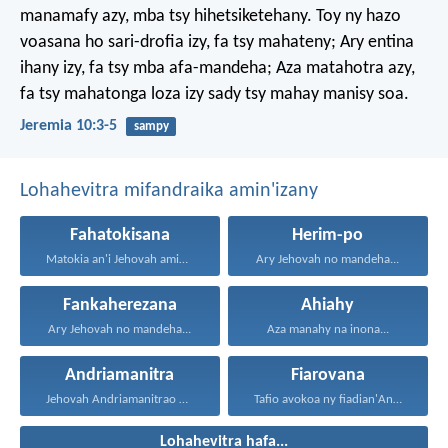
manamafy azy, mba tsy hihetsiketehany. Toy ny hazo
voasana ho sari-drofia izy, fa tsy mahateny; Ary entina
ihany izy, fa tsy mba afa-mandeha; Aza matahotra azy,
fa tsy mahatonga loza izy sady tsy mahay manisy soa.
Jeremia 10:3-5
sampy
Lohahevitra mifandraika amin'izany
Fahatokisana
Herim-po
Matokia an'i Jehovah amin'ny...
Ary Jehovah no mandeha...
Fankaherezana
Ahiahy
Ary Jehovah no mandeha...
Aza manahy na inona...
Andriamanitra
Fiarovana
Jehovah Andriamanitrao no ao...
Tafio avokoa ny fiadian'Andriamanitra...
Lohahevitra hafa...