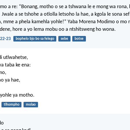
o a re: “Bonang, motho o se a tshwana le e mong wa rona, 
 Jwale a se tshohe a otlolla letsoho la hae, a kgola le sona se
ja, mme a phela kamehla yohle!” Yaba Morena Modimo o mo 
Edene, hore a yo lema mobu oo a ntshitsweng ho wona.
22-23
bophelo bjo bo sa felego
sebe
botse
di utlwahetse,
a taba ke ena:
mo,
o ya hae,
 yohle ya motho.
tlhompho
molao
lo