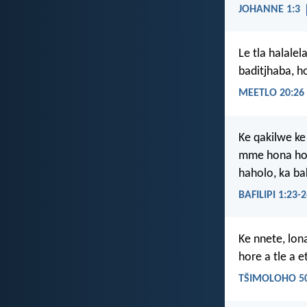
JOHANNE 1:3
Le tla halale
baditjhaba, ho
MEETLO 20:26
Ke qakilwe ke
mme hona ho 
haholo, ka ba
BAFILIPI 1:23-
Ke nnete, lon
hore a tle a 
TŠIMOLOHO 50