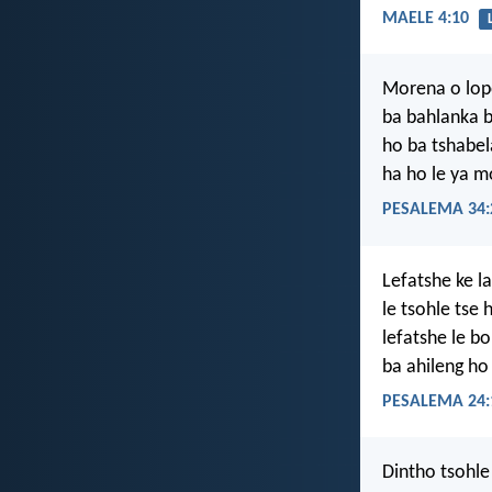
MAELE 4:10
Morena o lop
ba bahlanka b
ho ba tshabel
ha ho le ya m
PESALEMA 34:
Lefatshe ke 
le tsohle tse 
lefatshe le bo
ba ahileng ho
PESALEMA 24:
Dintho tsohle