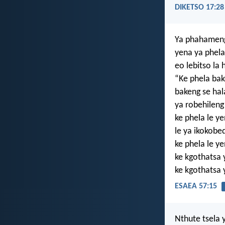
DIKETSO 17:28
Ya phahameng
yena ya phel
eo lebitso la 
“Ke phela ba
bakeng se hal
ya robehilen
ke phela le ye
le ya ikokobe
ke phela le ye
ke kgothatsa 
ke kgothatsa 
ESAEA 57:15
Nthute tsela