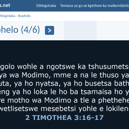
s.net
Dihlogotaba
Temana ya go se kgethwe ka maikemišetš
ihlogotaba
›
Bophelo
helo (4/6)