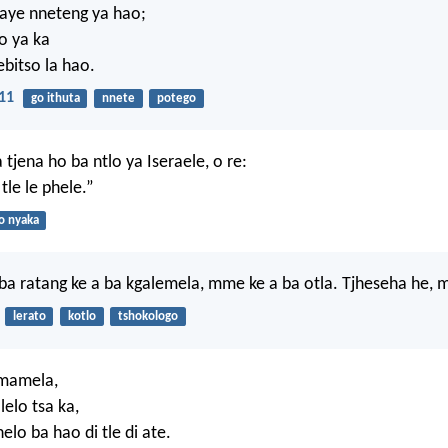
maye nneteng ya hao;
o ya ka
ebitso la hao.
11
go ithuta
nnete
potego
tjena ho ba ntlo ya Iseraele, o re:
tle le phele.”
o nyaka
ba ratang ke a ba kgalemela, mme ke a ba otla. Tjheseha he,
lerato
kotlo
tshokologo
mamela,
elo tsa ka,
lo ba hao di tle di ate.