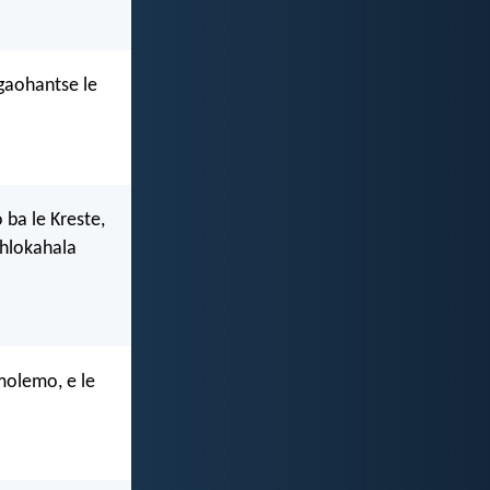
kgaohantse le
 ba le Kreste,
 hlokahala
molemo, e le