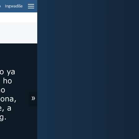
o
Ingwadiše
»