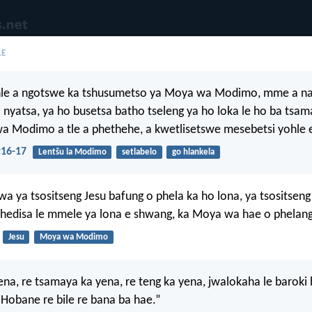
LE
e a ngotswe ka tshusumetso ya Moya wa Modimo, mme a na 
o nyatsa, ya ho busetsa batho tseleng ya ho loka le ho ba tsam
 Modimo a tle a phethehe, a kwetlisetswe mesebetsi yohle e
16-17
Lentšu la Modimo
setlabelo
go hlankela
 ya tsositseng Jesu bafung o phela ka ho lona, ya tsositseng
phedisa le mmele ya lona e shwang, ka Moya wa hae o phelang
Jesu
Moya wa Modimo
ena, re tsamaya ka yena, re teng ka yena, jwalokaha le baroki
 “Hobane re bile re bana ba hae.”