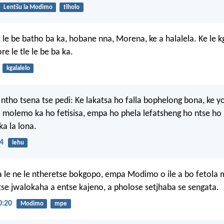
Lentšu la Modimo
tlholo
la le be batho ba ka, hobane nna, Morena, ke a halalela. Ke le 
re le tle le be ba ka.
kgalalelo
 ntho tsena tse pedi: Ke lakatsa ho falla bophelong bona, ke yo
molemo ka ho fetisisa, empa ho phela lefatsheng ho ntse ho
ka la lona.
24
lehu
a le ne le ntheretse bokgopo, empa Modimo o ile a bo fetola 
etse jwalokaha a entse kajeno, a pholose setjhaba se sengata.
:20
Modimo
mpe