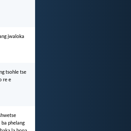
lang jwaloka
ng tsohle tse
o re e
 shwetse
e ba phelang
 baka la bona.