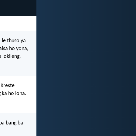
le thuso ya
aisa ho yona,
 lokileng.
 Kreste
 ka ho lona.
 ba bang ba