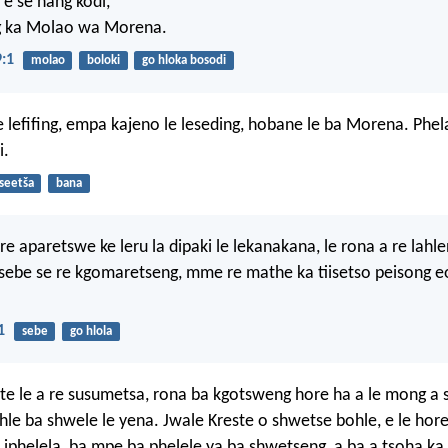
e se nang kodi,
g ka Molao wa Morena.
:1
molao
boloki
go hloka bosodi
 le lefifing, empa kajeno le leseding, hobane le ba Morena. Phe
i.
seetša
bana
e aparetswe ke leru la dipaki le lekanakana, le rona a re lahle
le sebe se re kgomaretseng, mme re mathe ka tiisetso peisong e
1
sebe
go hlola
ste le a re susumetsa, rona ba kgotsweng hore ha a le mong a
hle ba shwele le yena. Jwale Kreste o shwetse bohle, e le hor
a iphelela, ba mpe ba phelele ya ba shwetseng, a ba a tsoha ka