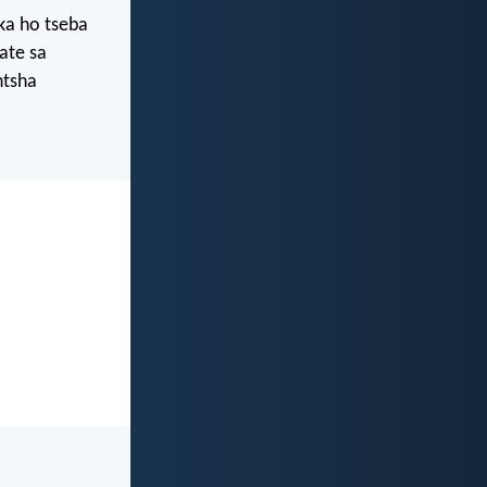
ka ho tseba
fate sa
ntsha