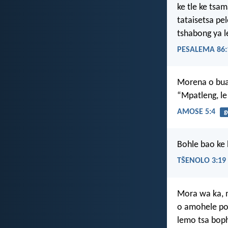
ke tle ke tsa
tataisetsa pel
tshabong ya l
PESALEMA 86:
Morena o bua 
“Mpatleng, le 
AMOSE 5:4
g
Bohle bao ke 
TŠENOLO 3:19
Mora wa ka, 
o amohele pol
lemo tsa bophe