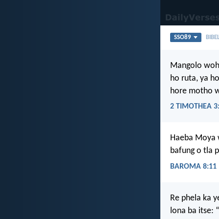
SSO89
BIBE
Mangolo wohl
ho ruta, ya h
hore motho wa
2 TIMOTHEA 3:
Haeba Moya wa
bafung o tla 
BAROMA 8:11
Re phela ka y
lona ba itse: