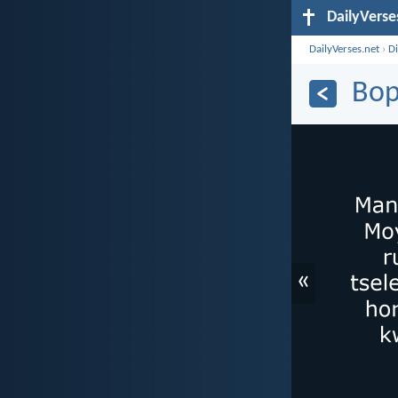
DailyVerse
DailyVerses.net
›
D
Bop
«