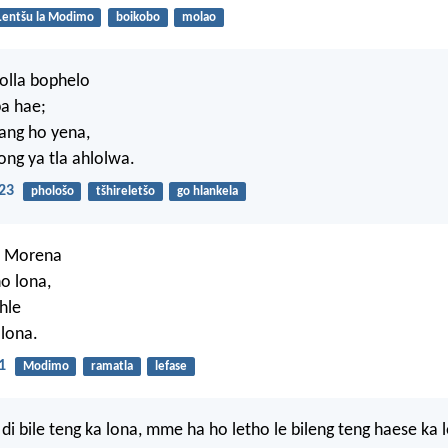
Lentšu la Modimo
boikobo
molao
olla bophelo
a hae;
ang ho yena,
ong ya tla ahlolwa.
23
phološo
tšhireletšo
go hlankela
la Morena
ho lona,
hle
 lona.
1
Modimo
ramatla
lefase
 di bile teng ka lona, mme ha ho letho le bileng teng haese ka 