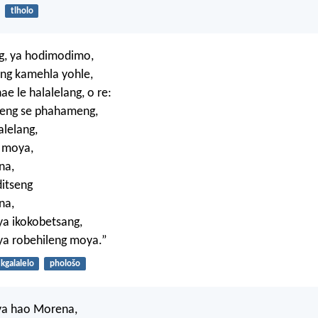
tlholo
, ya hodimodimo,
ang kamehla yohle,
hae le halalelang, o re:
keng se phahameng,
alelang,
g moya,
na,
ditseng
na,
ya ikokobetsang,
ya robehileng moya.”
kgalalelo
phološo
 ya hao Morena,