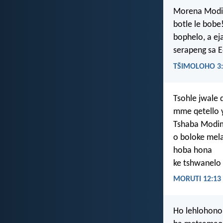
Morena Modim
botle le bobe!
bophelo, a e
serapeng sa 
TŠIMOLOHO 3:
Tsohle jwale 
mme qetello y
Tshaba Modi
o boloke mela
hoba hona
ke tshwanelo
MORUTI 12:13
Ho lehlohono