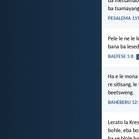
ba metsamao 
ba tsamayan
PESALEMA 119
Pele le ne le
bana ba lesed
BAEFESE 5:8
Ha e le mona r
re sitisang, 
beetsweng.
BAHEBERU 12:
Lerato la Kre
bohle, eba bo
ba se hlole b