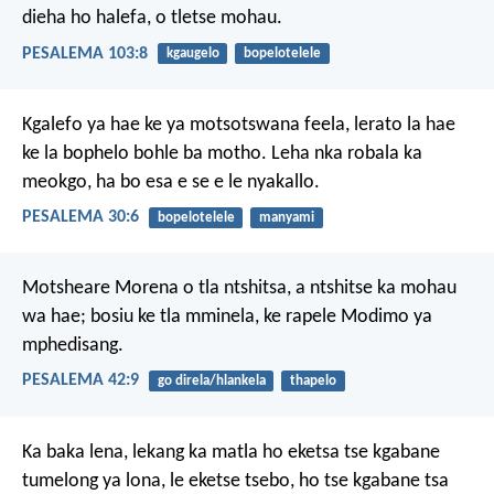
dieha ho halefa, o tletse mohau.
PESALEMA 103:8
kgaugelo
bopelotelele
Kgalefo ya hae
ke ya motsotswana feela,
lerato la hae
ke la bophelo bohle ba motho.
Leha nka robala ka
meokgo,
ha bo esa e se e le nyakallo.
PESALEMA 30:6
bopelotelele
manyami
Motsheare Morena o tla ntshitsa,
a ntshitse ka mohau
wa hae;
bosiu ke tla mminela,
ke rapele Modimo ya
mphedisang.
PESALEMA 42:9
go direla/hlankela
thapelo
Ka baka lena, lekang ka matla ho eketsa tse kgabane
tumelong ya lona, le eketse tsebo, ho tse kgabane tsa