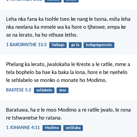
Leha nka fana ka tsohle tseo ke nang le tsona, esita leha
nka neelana ka mmele wa ka hore o tjheswe, empa ke
se na lerato, ha ho nthuse letho.
1 BAKORINTHE 13:3
tlaišego
go fa
boikgokgomošo
Phelang ka lerato, jwalokaha le Kreste a le ratile, mme a
tela bophelo ba hae ka baka la lona, hore e be nyehelo
le sehlabelo se monko o monate ho Modimo.
BAEFESE 5:2
sehlabelo
Jesu
Baratuwa, ha e le moo Modimo a re ratile jwalo, le rona
re tshwanetse ho ratana.
1 JOHANNE 4:11
Modimo
setšhaba