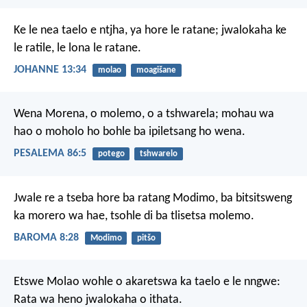
Ke le nea taelo e ntjha, ya hore le ratane; jwalokaha ke
le ratile, le lona le ratane.
JOHANNE 13:34
molao
moagišane
Wena Morena, o molemo,
o a tshwarela;
mohau wa
hao o moholo
ho bohle ba ipiletsang ho wena.
PESALEMA 86:5
potego
tshwarelo
Jwale re a tseba hore ba ratang Modimo, ba bitsitsweng
ka morero wa hae, tsohle di ba tlisetsa molemo.
BAROMA 8:28
Modimo
pitšo
Etswe Molao wohle o akaretswa ka taelo e le nngwe:
Rata wa heno jwalokaha o ithata.