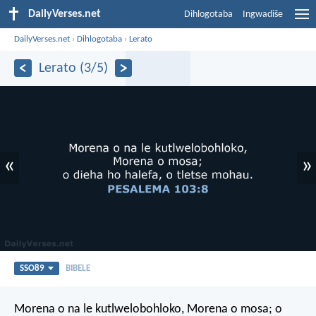
DailyVerses.net
Dihlogotaba
Ingwadiše
DailyVerses.net
›
Dihlogotaba
›
Lerato
Lerato (3/5)
«
»
SSO89
BIBELE
Morena o na le kutlwelobohloko,
Morena o mosa;
o