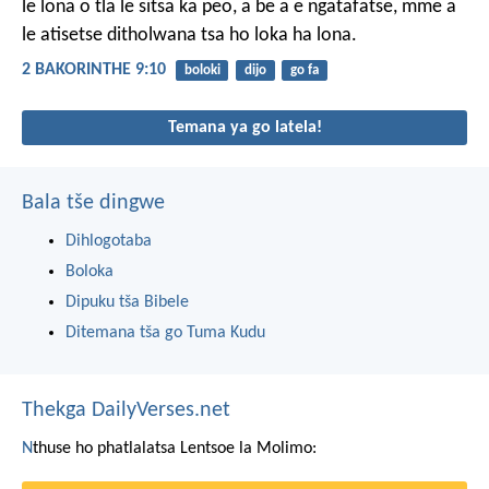
le lona o tla le sitsa ka peo, a be a e ngatafatse, mme a
le atisetse ditholwana tsa ho loka ha lona.
2 BAKORINTHE 9:10
boloki
dijo
go fa
Temana ya go latela!
Bala tše dingwe
Dihlogotaba
Boloka
Dipuku tša Bibele
Ditemana tša go Tuma Kudu
Thekga DailyVerses.net
N
thuse ho phatlalatsa Lentsoe la Molimo: