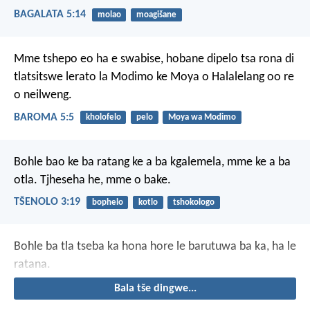
BAGALATA 5:14
molao
moagišane
Mme tshepo eo ha e swabise, hobane dipelo tsa rona di
tlatsitswe lerato la Modimo ke Moya o Halalelang oo re
o neilweng.
BAROMA 5:5
kholofelo
pelo
Moya wa Modimo
Bohle bao ke ba ratang ke a ba kgalemela, mme ke a ba
otla. Tjheseha he, mme o bake.
TŠENOLO 3:19
bophelo
kotlo
tshokologo
Bohle ba tla tseba ka hona hore le barutuwa ba ka, ha le
ratana.
Bala tše dingwe...