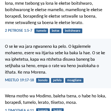
lona, mme tsebong ya lona le eketse boitshwaro,
boitshwarong le eketse mamello, mamellong le eketse
borapedi, borapeding le eketse setswalle sa boena,
mme setswalleng sa boena le eketse lerato.
2 PETROSE 1:5-7
tumelo
botse
boitshwaro
O se ke wa jara ngwaneno ka pelo. O kgalemele
mohaeno, esere wa itjarisa sebe ka baka la hae. O se ke
wa iphetetsa, kapa wa ntshetsa disuwa baneng ba
setjhaba sa heno, empa o rate wa heno jwalokaha o
ithata. Ke nna Morena.
MEETLO 19:17-18
bonolo
pefelo
moagišane
Wena motho wa Modimo, baleha tsena, o habe ho loka,
borapedi, tumelo, lerato, tiisetso, mosa.
1 TIMOTHEA 6:11
tumelo
boloki