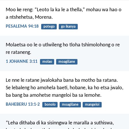
Moo ke reng:
“Leoto la ka le a thella,”
mohau wa hao
o
a ntshehetsa, Morena.
PESALEMA 94:18
potego
go ikanya
Molaetsa oo le o utlwileng ho tloha tshimolohong o re
re rataneng.
1 JOHANNE 3:11
molao
moagišane
Le nne le ratane jwalokaha bana ba motho ba ratana.
Se lebaleng ho amohela baeti, hobane, ka ho etsa jwalo,
ba bang ba amohetse mangeloi ba sa lemohe.
BAHEBERU 13:1-2
bonolo
moagišane
mangeloi
“Leha dithaba di ka sisinngwa
le maralla a suthiswa,