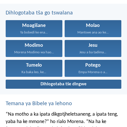
Dihlogotaba tša go tswalana
Moagišane
Molao
Ya bobedi ke ena...
Mantswe ana ao ke...
Modimo
Jesu
Morena Modimo wa hao...
Jesu a ba tadima...
Tumelo
Potego
Ka baka leo, ke...
Empa Morena o a...
Dihlogotaba tše dingwe
Temana ya Bibele ya lehono
“Na motho a ka ipata
dikgotjheletsaneng,
a ipata teng,
yaba ha ke mmone?”
ho rialo Morena.
“Na ha ke