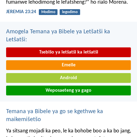
fumanwe
lehodimong le lefatsheng?”
ho rialo Morena.
JEREMIA 23:24
Modimo
legodimo
Amogela Temana ya Bibele ya Letšatši ka
Letšatši:
Tsebišo ya letšatši ka letšatši
Emeile
Android
Weposaeteng ya gago
Temana ya Bibele ya go se kgethwe ka
maikemišetšo
Ya sitsang mojadi ka peo, le ka bohobe boo a ka bo jang,