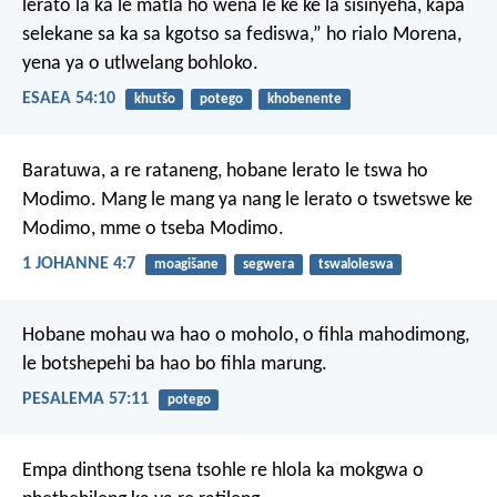
lerato la ka le matla ho wena
le ke ke la sisinyeha,
kapa
selekane sa ka sa kgotso
sa fediswa,”
ho rialo Morena,
yena ya o utlwelang bohloko.
ESAEA 54:10
khutšo
potego
khobenente
Baratuwa, a re rataneng, hobane lerato le tswa ho
Modimo. Mang le mang ya nang le lerato o tswetswe ke
Modimo, mme o tseba Modimo.
1 JOHANNE 4:7
moagišane
segwera
tswaloleswa
Hobane mohau wa hao o moholo,
o fihla mahodimong,
le botshepehi ba hao
bo fihla marung.
PESALEMA 57:11
potego
Empa dinthong tsena tsohle re hlola ka mokgwa o