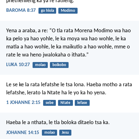
phethehileng ka ya re ratileng.
BAROMA 8:37
go hlola
Modimo
Yena a araba, a re: “O tla rata Morena Modimo wa hao
ka pelo ya hao yohle, le ka moya wa hao wohle, le ka
matla a hao wohle, le ka maikutlo a hao wohle, mme o
rate le wa heno jwalokaha o ithata.”
LUKA 10:27
molao
boikobo
Le se ke la rata lefatshe le tsa lona. Haeba motho a rata
lefatshe, lerato la Ntate ha le yo ka ho yena.
1 JOHANNE 2:15
sebe
Ntate
lefase
Haeba le a nthata, le tla boloka ditaelo tsa ka.
JOHANNE 14:15
molao
Jesu