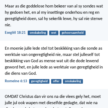
Maar as die goddelose hom bekeer van al sy sondes wat
hy gedoen het, en al my insettinge onderhou en reg en
geregtigheid doen, sal hy sekerlik lewe, hy sal nie sterwe
nie.
Esegiël 18:21
omskakeling
wet
gehoorsaamheid
En moenie julle lede stel tot beskikking van die sonde as
werktuie van ongeregtigheid nie, maar stel julleself tot
beskikking van God as mense wat uit die dode lewend
geword het, en julle lede as werktuie van geregtigheid in
die diens van God.
Romeine 6:13
geregtigheid
offer
omskakeling
OMDAT Christus dan vir ons na die vlees gely het, moet
julle jul ook wapen met dieselfde gedagte, dat wie na