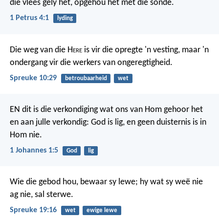
die vlees gely het, opgehou het met die sonde.
1 Petrus 4:1
lyding
Die weg van die H
ere
is vir die opregte 'n vesting,
maar 'n
ondergang vir die werkers van ongeregtigheid.
Spreuke 10:29
betroubaarheid
wet
EN dit is die verkondiging wat ons van Hom gehoor het
en aan julle verkondig: God is lig, en geen duisternis is in
Hom nie.
1 Johannes 1:5
God
lig
Wie die gebod hou, bewaar sy lewe;
hy wat sy weë nie
ag nie, sal sterwe.
Spreuke 19:16
wet
ewige lewe