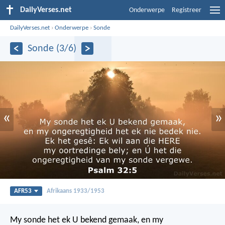
DailyVerses.net
Onderwerpe
Registreer
DailyVerses.net
›
Onderwerpe
›
Sonde
Sonde (3/6)
«
»
AFR53
Afrikaans 1933/1953
My sonde het ek U bekend gemaak,
en my