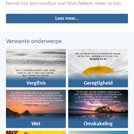
hemel oor een sondaar wat hom bekeer, meer as oor
negen-en-negentig regverdiges wat die bekering nie
Lees meer...
nodig het nie.
Verwante onderwerpe
Vergifnis
Geregtigheid
Wet
Omskakeling