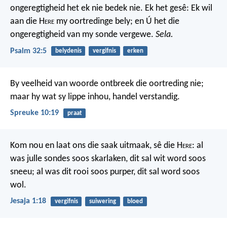
ongeregtigheid het ek nie bedek nie.
Ek het gesê: Ek wil
aan die H
ere
my oortredinge bely;
en Ú het die
ongeregtigheid van my sonde vergewe.
Sela.
Psalm 32:5
belydenis
vergifnis
erken
By veelheid van woorde ontbreek die oortreding nie;
maar hy wat sy lippe inhou, handel verstandig.
Spreuke 10:19
praat
Kom nou en laat ons die saak uitmaak, sê die H
ere
: al
was julle sondes soos skarlaken, dit sal wit word soos
sneeu; al was dit rooi soos purper, dit sal word soos
wol.
Jesaja 1:18
vergifnis
suiwering
bloed