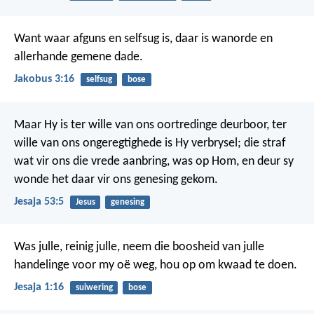
Want waar afguns en selfsug is, daar is wanorde en
allerhande gemene dade.
Jakobus 3:16
selfsug
bose
Maar Hy is ter wille van ons oortredinge deurboor,
ter
wille van ons ongeregtighede is Hy verbrysel;
die straf
wat vir ons die vrede aanbring, was op Hom,
en deur sy
wonde het daar vir ons genesing gekom.
Jesaja 53:5
Jesus
genesing
Was julle, reinig julle,
neem die boosheid van julle
handelinge voor my oë weg,
hou op om kwaad te doen.
Jesaja 1:16
suiwering
bose