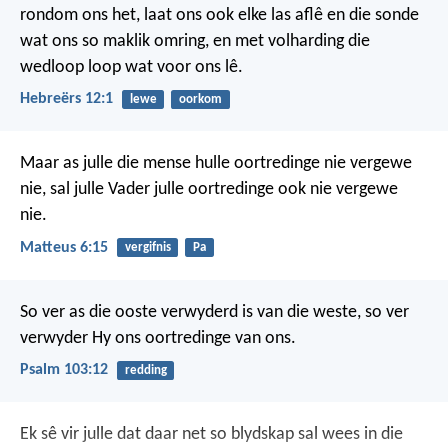
rondom ons het, laat ons ook elke las aflê en die sonde
wat ons so maklik omring, en met volharding die
wedloop loop wat voor ons lê.
Hebreërs 12:1
lewe
oorkom
Maar as julle die mense hulle oortredinge nie vergewe
nie, sal julle Vader julle oortredinge ook nie vergewe
nie.
Matteus 6:15
vergifnis
Pa
So ver as die ooste verwyderd is van die weste,
so ver
verwyder Hy ons oortredinge van ons.
Psalm 103:12
redding
Ek sê vir julle dat daar net so blydskap sal wees in die