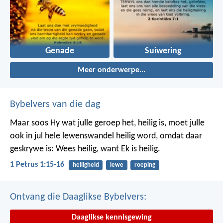
Genade
Suiwering
Meer onderwerpe...
Bybelvers van die dag
Maar soos Hy wat julle geroep het, heilig is, moet julle
ook in jul hele lewenswandel heilig word, omdat daar
geskrywe is: Wees heilig, want Ek is heilig.
1 Petrus 1:15-16
heiligheid
lewe
roeping
Ontvang die Daaglikse Bybelvers:
Daaglikse kennisgewing