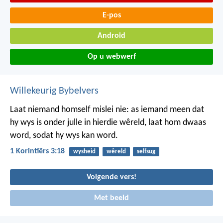
E-pos
Android
Op u webwerf
Willekeurig Bybelvers
Laat niemand homself mislei nie: as iemand meen dat
hy wys is onder julle in hierdie wêreld, laat hom dwaas
word, sodat hy wys kan word.
1 Korintiërs 3:18
wysheid
wêreld
selfsug
Volgende vers!
Met beeld