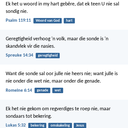
Ek het u woord in my hart gebêre,
dat ek teen U nie sal
sondig nie.
Psalm 119:11
Woord van God
hart
Geregtigheid verhoog 'n volk,
maar die sonde is 'n
skandvlek vir die nasies.
Spreuke 14:34
geregtigheid
Want die sonde sal oor julle nie heers nie; want julle is
nie onder die wet nie, maar onder die genade.
Romeine 6:14
genade
wet
Ek het nie gekom om regverdiges te roep nie, maar
sondaars tot bekering.
Lukas 5:32
bekering
omskakeling
Jesus