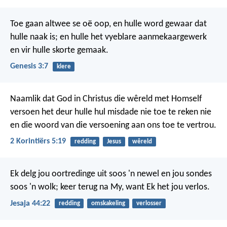
Toe gaan altwee se oë oop, en hulle word gewaar dat
hulle naak is; en hulle het vyeblare aanmekaargewerk
en vir hulle skorte gemaak.
Genesis 3:7
klere
Naamlik dat God in Christus die wêreld met Homself
versoen het deur hulle hul misdade nie toe te reken nie
en die woord van die versoening aan ons toe te vertrou.
2 Korintiërs 5:19
redding
Jesus
wêreld
Ek delg jou oortredinge uit soos 'n newel
en jou sondes
soos 'n wolk;
keer terug na My, want Ek het jou verlos.
Jesaja 44:22
redding
omskakeling
verlosser