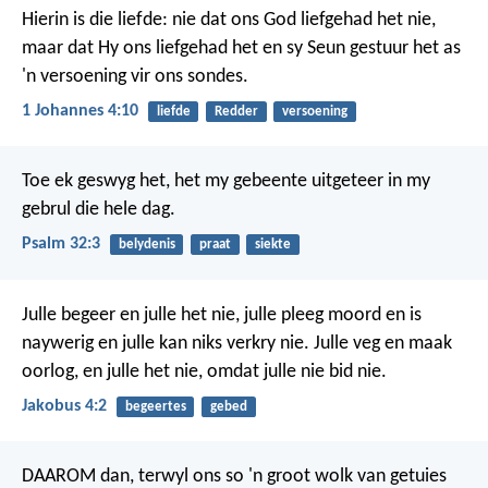
Hierin is die liefde: nie dat ons God liefgehad het nie,
maar dat Hy ons liefgehad het en sy Seun gestuur het as
'n versoening vir ons sondes.
1 Johannes 4:10
liefde
Redder
versoening
Toe ek geswyg het, het my gebeente uitgeteer
in my
gebrul die hele dag.
Psalm 32:3
belydenis
praat
siekte
Julle begeer en julle het nie, julle pleeg moord en is
naywerig en julle kan niks verkry nie. Julle veg en maak
oorlog, en julle het nie, omdat julle nie bid nie.
Jakobus 4:2
begeertes
gebed
DAAROM dan, terwyl ons so 'n groot wolk van getuies