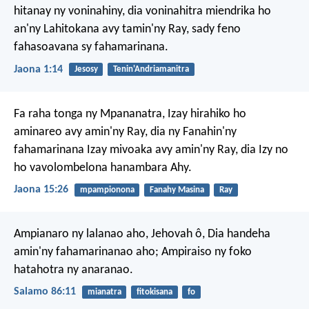
hitanay ny voninahiny, dia voninahitra miendrika ho
an'ny Lahitokana avy tamin'ny Ray, sady feno
fahasoavana sy fahamarinana.
Jaona 1:14
Jesosy
Tenin'Andriamanitra
Fa raha tonga ny Mpananatra, Izay hirahiko ho
aminareo avy amin'ny Ray, dia ny Fanahin'ny
fahamarinana Izay mivoaka avy amin'ny Ray, dia Izy no
ho vavolombelona hanambara Ahy.
Jaona 15:26
mpampionona
Fanahy Masina
Ray
Ampianaro ny lalanao aho, Jehovah ô,
Dia handeha
amin'ny fahamarinanao aho;
Ampiraiso ny foko
hatahotra ny anaranao.
Salamo 86:11
mianatra
fitokisana
fo