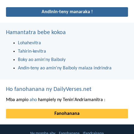
Andinin-teny manaraka !
Hamantatra bebe kokoa
Lohahevitra
Tahirin-kevitra
Boky ao amin'ny Baiboly
Andin-teny ao amin'ny Baiboly malaza indrindra
Ho fanohanana ny DailyVerses.net
Mba ampio
aho
hampiely ny Tenin'Andriamanitra :
Fanohanana
Ny momba ahy
Fanohanana
Ifandraisana