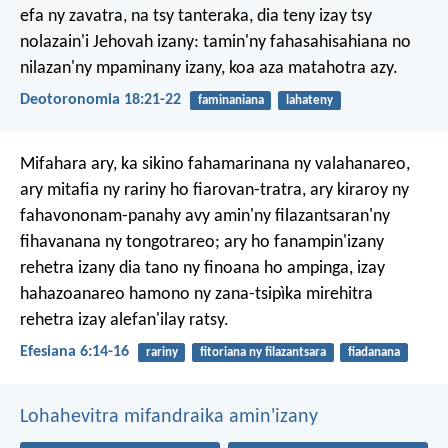
efa ny zavatra, na tsy tanteraka, dia teny izay tsy
nolazain'i Jehovah izany: tamin'ny fahasahisahiana no
nilazan'ny mpaminany izany, koa aza matahotra azy.
Deotoronomia 18:21-22
faminaniana
lahateny
Mifahara ary, ka sikino fahamarinana ny valahanareo,
ary mitafia ny rariny ho fiarovan-tratra, ary kiraroy ny
fahavononam-panahy avy amin'ny filazantsaran'ny
fihavanana ny tongotrareo; ary ho fanampin'izany
rehetra izany dia tano ny finoana ho ampinga, izay
hahazoanareo hamono ny zana-tsipìka mirehitra
rehetra izay alefan'ilay ratsy.
Efesiana 6:14-16
rariny
fitoriana ny filazantsara
fiadanana
Lohahevitra mifandraika amin'izany