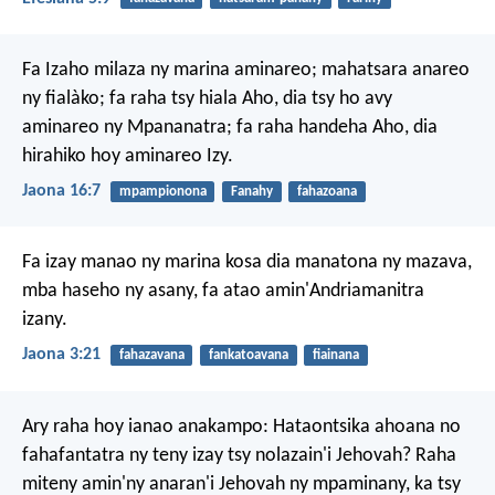
Fa Izaho milaza ny marina aminareo; mahatsara anareo
ny fialàko; fa raha tsy hiala Aho, dia tsy ho avy
aminareo ny Mpananatra; fa raha handeha Aho, dia
hirahiko hoy aminareo Izy.
Jaona 16:7
mpampionona
Fanahy
fahazoana
Fa izay manao ny marina kosa dia manatona ny mazava,
mba haseho ny asany, fa atao amin'Andriamanitra
izany.
Jaona 3:21
fahazavana
fankatoavana
fiainana
Ary raha hoy ianao anakampo: Hataontsika ahoana no
fahafantatra ny teny izay tsy nolazain'i Jehovah? Raha
miteny amin'ny anaran'i Jehovah ny mpaminany, ka tsy