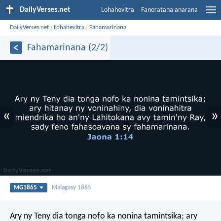
DailyVerses.net
Lohahevitra
Fanoratana anarana
DailyVerses.net
›
Lohahevitra
›
Fahamarinana
Fahamarinana (2/2)
«
»
MG1865
Malagasy 1865
Ary ny Teny dia tonga nofo ka nonina tamintsika; ary