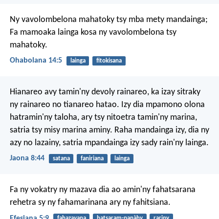
Ny vavolombelona mahatoky tsy mba mety mandainga;
Fa mamoaka lainga kosa ny vavolombelona tsy
mahatoky.
Ohabolana 14:5
lainga
fitokisana
Hianareo avy tamin'ny devoly rainareo, ka izay sitraky
ny rainareo no tianareo hatao. Izy dia mpamono olona
hatramin'ny taloha, ary tsy nitoetra tamin'ny marina,
satria tsy misy marina aminy. Raha mandainga izy, dia ny
azy no lazainy, satria mpandainga izy sady rain'ny lainga.
Jaona 8:44
satana
faniriana
lainga
Fa ny vokatry ny mazava dia ao amin'ny fahatsarana
rehetra sy ny fahamarinana ary ny fahitsiana.
Efesiana 5:9
fahazavana
hatsaram-panàhy
rariny