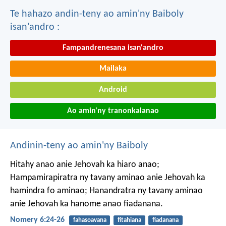
Te hahazo andin-teny ao amin'ny Baiboly
isan'andro :
Fampandrenesana isan'andro
Mailaka
Android
Ao amin'ny tranonkalanao
Andinin-teny ao amin'ny Baiboly
Hitahy anao anie Jehovah ka hiaro anao;
Hampamirapiratra ny tavany aminao anie Jehovah ka
hamindra fo aminao;
Hanandratra ny tavany aminao
anie Jehovah ka hanome anao fiadanana.
Nomery 6:24-26
fahasoavana
fitahiana
fiadanana