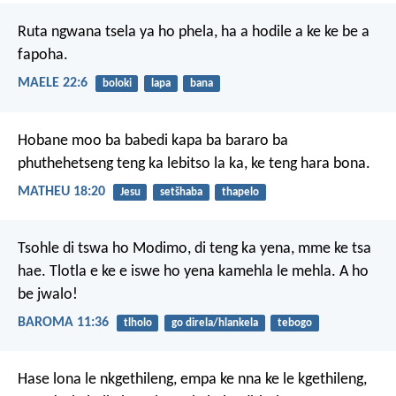
Ruta ngwana tsela ya ho phela,
ha a hodile a ke ke be a
fapoha.
MAELE 22:6
boloki
lapa
bana
Hobane moo ba babedi kapa ba bararo ba
phuthehetseng teng ka lebitso la ka, ke teng hara bona.
MATHEU 18:20
Jesu
setšhaba
thapelo
Tsohle di tswa ho Modimo, di teng ka yena, mme ke tsa
hae. Tlotla e ke e iswe ho yena kamehla le mehla. A ho
be jwalo!
BAROMA 11:36
tlholo
go direla/hlankela
tebogo
Hase lona le nkgethileng, empa ke nna ke le kgethileng,