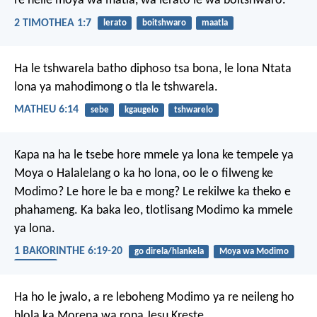
re neile moya wa matla, wa lerato le wa boitshwaro.
2 TIMOTHEA 1:7
lerato
boitshwaro
maatla
Ha le tshwarela batho diphoso tsa bona, le lona Ntata
lona ya mahodimong o tla le tshwarela.
MATHEU 6:14
sebe
kgaugelo
tshwarelo
Kapa na ha le tsebe hore mmele ya lona ke tempele ya
Moya o Halalelang o ka ho lona, oo le o filweng ke
Modimo? Le hore le ba e mong? Le rekilwe ka theko e
phahameng. Ka baka leo, tlotlisang Modimo ka mmele
ya lona.
1 BAKORINTHE 6:19-20
go direla/hlankela
Moya wa Modimo
bophelo
Ha ho le jwalo, a re leboheng Modimo ya re neileng ho
hlola ka Morena wa rona Jesu Kreste.