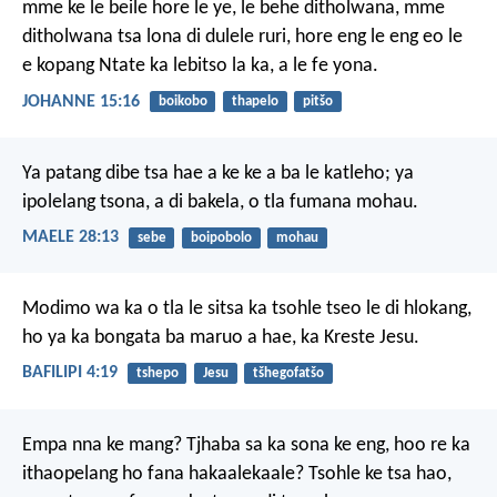
mme ke le beile hore le ye, le behe ditholwana, mme
ditholwana tsa lona di dulele ruri, hore eng le eng eo le
e kopang Ntate ka lebitso la ka, a le fe yona.
JOHANNE 15:16
boikobo
thapelo
pitšo
Ya patang dibe tsa hae
a ke ke a ba le katleho;
ya
ipolelang tsona, a di bakela,
o tla fumana mohau.
MAELE 28:13
sebe
boipobolo
mohau
Modimo wa ka o tla le sitsa ka tsohle tseo le di hlokang,
ho ya ka bongata ba maruo a hae, ka Kreste Jesu.
BAFILIPI 4:19
tshepo
Jesu
tšhegofatšo
Empa nna ke mang? Tjhaba sa ka sona ke eng, hoo re ka
ithaopelang ho fana hakaalekaale? Tsohle ke tsa hao,