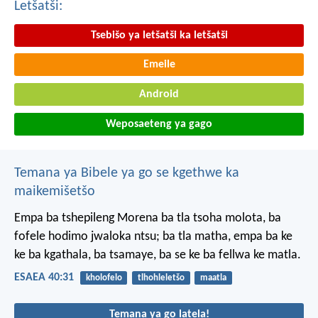
Letšatši:
Tsebišo ya letšatši ka letšatši
Emeile
Android
Weposaeteng ya gago
Temana ya Bibele ya go se kgethwe ka
maikemišetšo
Empa ba tshepileng Morena
ba tla tsoha molota,
ba
fofele hodimo jwaloka ntsu;
ba tla matha,
empa ba ke
ke ba kgathala,
ba tsamaye,
ba se ke ba fellwa ke matla.
ESAEA 40:31
kholofelo
tlhohleletšo
maatla
Temana ya go latela!