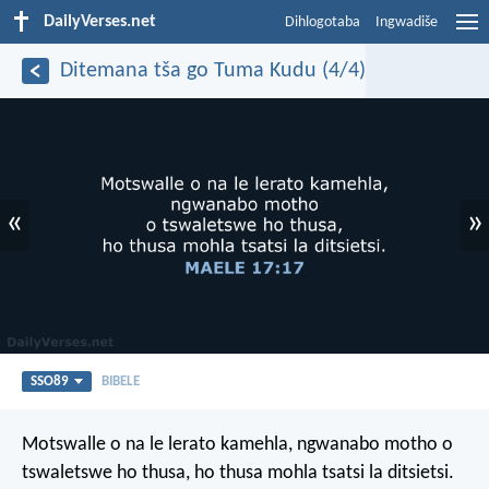
DailyVerses.net
Dihlogotaba
Ingwadiše
Ditemana tša go Tuma Kudu (4/4)
«
»
SSO89
BIBELE
Motswalle o na le lerato kamehla,
ngwanabo motho
o
tswaletswe ho thusa,
ho thusa mohla tsatsi la ditsietsi.