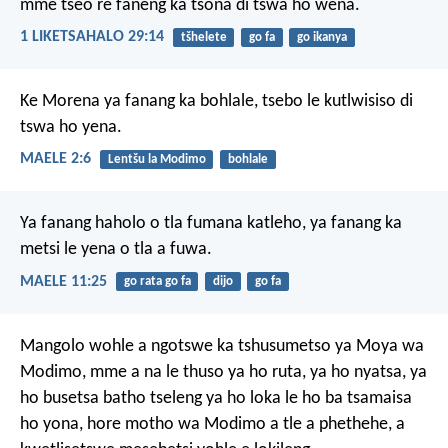
mme tseo re faneng ka tsona di tswa ho wena.
1 LIKETSAHALO 29:14
tšhelete
go fa
go ikanya
Ke Morena ya fanang ka bohlale,
tsebo le kutlwisiso di
tswa ho yena.
MAELE 2:6
Lentšu la Modimo
bohlale
Ya fanang haholo
o tla fumana katleho,
ya fanang ka
metsi
le yena o tla a fuwa.
MAELE 11:25
go rata go fa
dijo
go fa
Mangolo wohle a ngotswe ka tshusumetso ya Moya wa
Modimo, mme a na le thuso ya ho ruta, ya ho nyatsa, ya
ho busetsa batho tseleng ya ho loka le ho ba tsamaisa
ho yona, hore motho wa Modimo a tle a phethehe, a