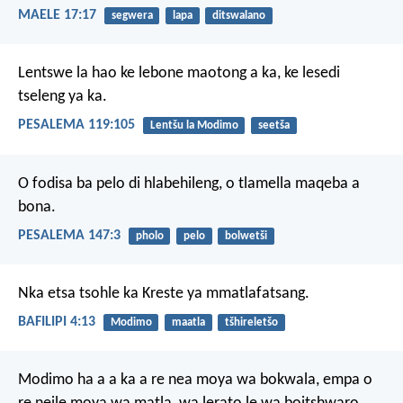
MAELE 17:17
segwera
lapa
ditswalano
Lentswe la hao
ke lebone maotong a ka,
ke lesedi
tseleng ya ka.
PESALEMA 119:105
Lentšu la Modimo
seetša
O fodisa ba pelo di hlabehileng,
o tlamella maqeba a
bona.
PESALEMA 147:3
pholo
pelo
bolwetši
Nka etsa tsohle ka Kreste ya mmatlafatsang.
BAFILIPI 4:13
Modimo
maatla
tšhireletšo
Modimo ha a a ka a re nea moya wa bokwala, empa o