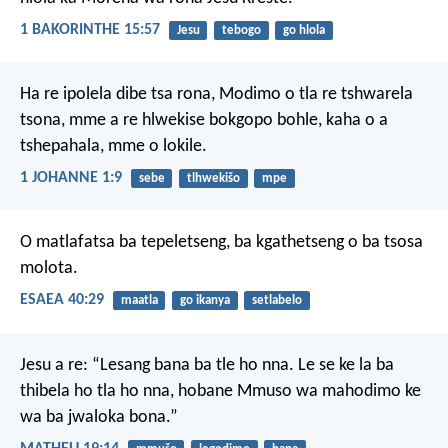
1 BAKORINTHE 15:57
Jesu
tebogo
go hlola
Ha re ipolela dibe tsa rona, Modimo o tla re tshwarela
tsona, mme a re hlwekise bokgopo bohle, kaha o a
tshepahala, mme o lokile.
1 JOHANNE 1:9
sebe
tlhwekišo
mpe
O matlafatsa ba tepeletseng,
ba kgathetseng
o ba tsosa
molota.
ESAEA 40:29
maatla
go ikanya
setlabelo
Jesu a re: “Lesang bana ba tle ho nna. Le se ke la ba
thibela ho tla ho nna, hobane Mmuso wa mahodimo ke
wa ba jwaloka bona.”