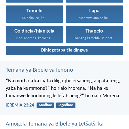
Tumelo
Lapa
Ka baka leo, ke...
Mantswe ana ao ke...
Go direla/hlankela
Thapelo
Oho, Morena, ke wena...
Thabang kamehla, se phetseng...
Dihlogotaba tše dingwe
Temana ya Bibele ya lehono
“Na motho a ka ipata
dikgotjheletsaneng,
a ipata teng,
yaba ha ke mmone?”
ho rialo Morena.
“Na ha ke
fumanwe
lehodimong le lefatsheng?”
ho rialo Morena.
JEREMIA 23:24
Modimo
legodimo
Amogela Temana ya Bibele ya Letšatši ka