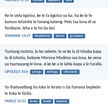
MATHEU 19:14
mmušo
legodimo
bana
Ke le siela kgotso, ke le fa kgotso ya ka; ha ke le fe
kamoo lefatshe le fanang kateng. Pelo tsa lona di se
ferekane, leha e le ho ba boi.
JOHANNE 14:27
tlhohleletšo
khutšo
go belaela
Tsohang molota, le be sebete; le se ke la di tshaba kapa
la di tshoha, hobane Morena Modimo wa lona, ke yena
ya tsamayang le lona. A ke ke a le lahla kapa a le furalla.
LIPOLELO 31:6
potego
letšhogo
tšhireletšo
Ya thahasellang ho loka le lerato
o tla fumana bophelo
le toka le tlotla.
MAELE 21:21
lerato
boloki
bophelo