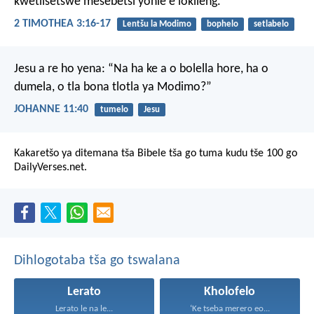
kwetlisetswe mesebetsi yohle e lokileng.
2 TIMOTHEA 3:16-17
Lentšu la Modimo
bophelo
setlabelo
Jesu a re ho yena: “Na ha ke a o bolella hore, ha o
dumela, o tla bona tlotla ya Modimo?”
JOHANNE 11:40
tumelo
Jesu
Kakaretšo ya ditemana tša Bibele tša go tuma kudu tše 100 go
DailyVerses.net.
Dihlogotaba tša go tswalana
Lerato
Kholofelo
Lerato le na le...
‘Ke tseba merero eo...