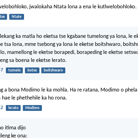
welobohloko, jwalokaha Ntata lona a ena le kutlwelobohloko.
tse
Ntate
 lekang ka matla ho eketsa tse kgabane tumelong ya lona, le e
e tsa lona, mme tsebong ya lona le eketse boitshwaro, boits
o, mamellong le eketse borapedi, borapeding le eketse setswa
ng sa boena le eketse lerato.
-7
tumelo
botse
boitshwaro
ng a bona Modimo le ka mohla. Ha re ratana, Modimo o phela
 hae le phethehile ka ho rona.
12
lerato
Modimo
 itima dijo
ileng ke ona: