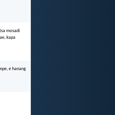
atsa mosadi
ae, kapa
mpe, e hanang