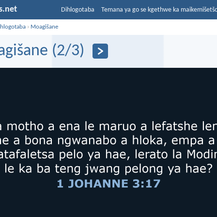
s.net
Dihlogotaba
Temana ya go se kgethwe ka maikemišetš
ihlogotaba
›
Moagišane
gišane (2/3)