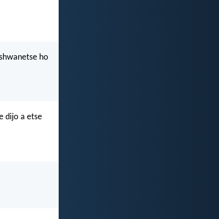
 tshwanetse ho
e dijo a etse