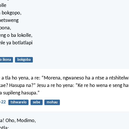
olle
a bokgopo,
imetsweng
bona,
ng o ba lokolle,
le ya botlatlapi
o ikona
bokgoba
 a tla ho yena, a re: “Morena, ngwaneso ha a ntse a ntshitelw
ae? Hasupa na?” Jesu a re ho yena: “Ke re ho wena e seng h
 supileng hasupa.”
-22
tshwarelo
sebe
mohau
a! Oho, Modimo,
otla;