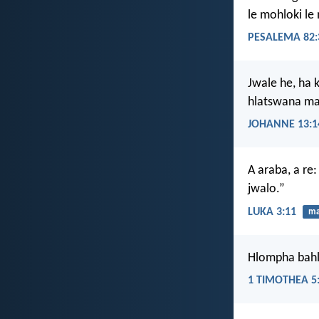
le mohloki le
PESALEMA 82:
Jwale he, ha 
hlatswana ma
JOHANNE 13:1
A araba, a re:
jwalo.”
LUKA 3:11
ma
Hlompha bahl
1 TIMOTHEA 5