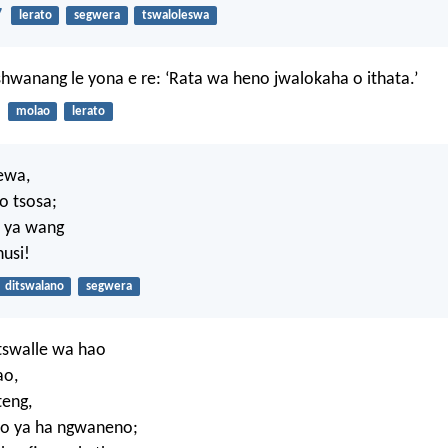
7
lerato
segwera
tswaloleswa
shwanang le yona e re: ‘Rata wa heno jwalokaha o ithata.’
molao
lerato
ewa,
o tsosa;
 ya wang
usi!
ditswalano
segwera
tswalle wa hao
ao,
teng,
ho ya ha ngwaneno;