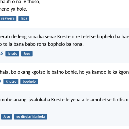
haufi o na le thuso,
neno ya hole.
segwera
lapa
erato le leng sona ka sena: Kreste o re teletse bophelo ba hae
 tella bana babo rona bophelo ba rona.
16
lerato
Jesu
hala, bolokang kgotso le batho bohle, ho ya kamoo le ka kgo
8
khutšo
bophelo
amohelanang, jwalokaha Kreste le yena a le amohetse tlotliso
Jesu
go direla/hlankela