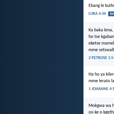
Ebang le kutl
LUKA 6:36
bo
Ka baka lena,
ho tse kgaban
eketse mamell
mme setswalle
2 PETROSE 1:5
Ha ho ya kile
mme lerato la
1 JOHANNE 4:
Mokgwa wa ho
oo ke o kgeth