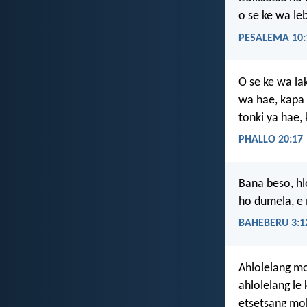
o se ke wa le
PESALEMA 10:
O se ke wa la
wa hae, kapa
tonki ya hae,
PHALLO 20:17
Bana beso, h
ho dumela, e
BAHEBERU 3:1
Ahlolelang mo
ahlolelang le
etsetsang mo