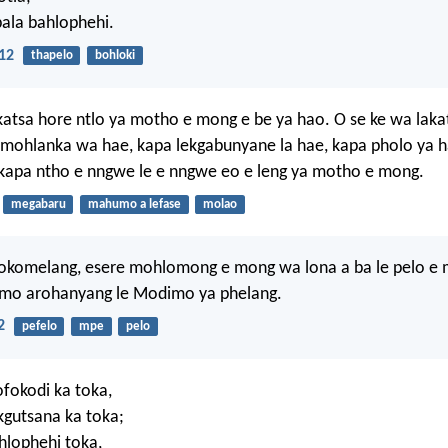
bala bahlophehi.
12
thapelo
bohloki
katsa hore ntlo ya motho e mong e be ya hao. O se ke wa lak
 mohlanka wa hae, kapa lekgabunyane la hae, kapa pholo ya h
 kapa ntho e nngwe le e nngwe eo e leng ya motho e mong.
megabaru
mahumo a lefase
molao
lokomelang, esere mohlomong e mong wa lona a ba le pelo e 
 mo arohanyang le Modimo ya phelang.
2
pefelo
mpe
pelo
fokodi ka toka,
 kgutsana ka toka;
hlophehi toka,