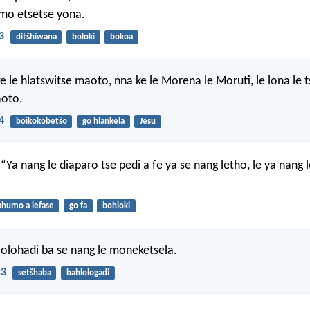
 mo etsetse yona.
3
ditšhiwana
boloki
bokoa
ke le hlatswitse maoto, nna ke le Morena le Moruti, le lona le
oto.
4
boikokobetšo
go hlankela
Jesu
 “Ya nang le diaparo tse pedi a fe ya se nang letho, le ya nang l
humo a lefase
go fa
bohloki
olohadi ba se nang le moneketsela.
:3
setšhaba
bahlologadi