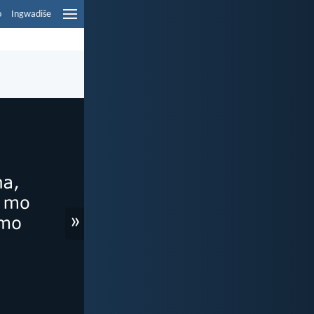
o
Ingwadiše
»