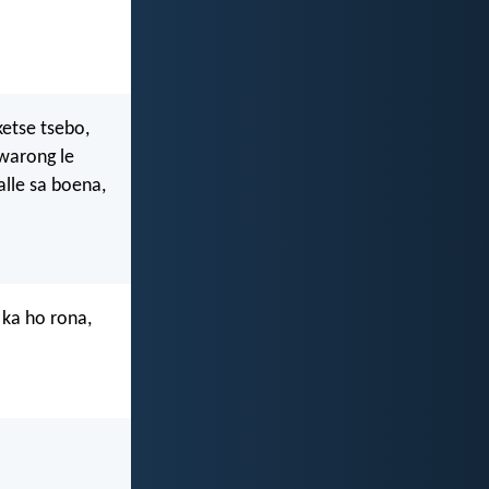
ketse tsebo,
hwarong le
lle sa boena,
 ka ho rona,