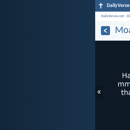
DailyVerse
DailyVerses.net
›
D
Moa
«