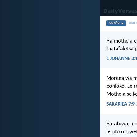
SSO89
BIBE
Ha motho a e
thatafaletsa 
1 JOHANNE 3:
Morena wa mab
bohloko. Le s
Motho a se k
SAKARIEA 7:9-
Baratuwa, a r
lerato o tsw