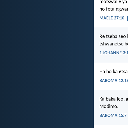
motswalle ya 
ho feta ngwa
MAELE 27:10
Re tseba seo l
tshwanetse ho
1 JOHANNE 3:
Ha ho ka etsa
BAROMA 12:1
Ka baka leo, 
Modimo.
BAROMA 15:7