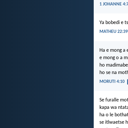
1 JOHANNE 4:
Ya bobedi e t
MATHEU 22:39
Ha e mong a 
e mong o a m
ho madimabe
ho se na moth
MORUTI 4:10
Se furalle mo
kapa wa ntat
ha o le botha
se itlwaetse 