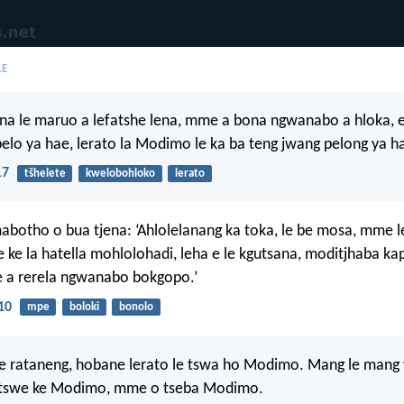
LE
na le maruo a lefatshe lena, mme a bona ngwanabo a hloka,
pelo ya hae, lerato la Modimo le ka ba teng jwang pelong ya h
17
tšhelete
kwelobohloko
lerato
otho o bua tjena: ‘Ahlolelanang ka toka, le be mosa, mme l
e ke la hatella mohlolohadi, leha e le kgutsana, moditjhaba k
e a rerela ngwanabo bokgopo.’
10
mpe
boloki
bonolo
e rataneng, hobane lerato le tswa ho Modimo. Mang le mang 
etswe ke Modimo, mme o tseba Modimo.