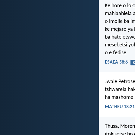
Ke hore o lok
mahlaahlela 
o imolle ba 
ke mejaro ya 
ba hateletswe
mesebetsi yoh
o e fedise.
ESAEA 58:6
g
Jwale Petrose
tshwarela hak
ha mashome a
MATHEU 18:21
Thusa, Moren
itokisetse ho 