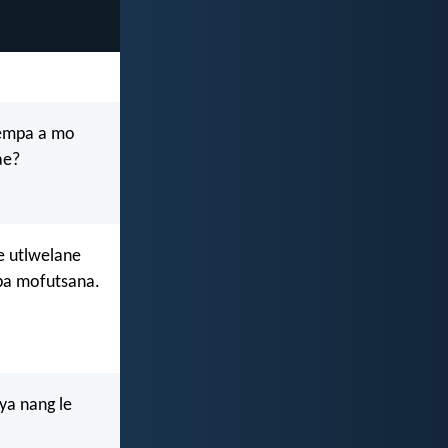
 empa a mo
ae?
e utlwelane
apa mofutsana.
ya nang le