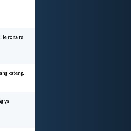
; le rona re
nang kateng.
ng ya