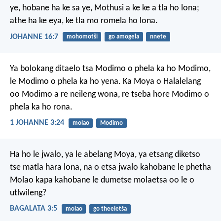
ye, hobane ha ke sa ye, Mothusi a ke ke a tla ho lona;
athe ha ke eya, ke tla mo romela ho lona.
JOHANNE 16:7
mohomotši
go amogela
nnete
Ya bolokang ditaelo tsa Modimo o phela ka ho Modimo,
le Modimo o phela ka ho yena. Ka Moya o Halalelang
oo Modimo a re neileng wona, re tseba hore Modimo o
phela ka ho rona.
1 JOHANNE 3:24
molao
Modimo
Ha ho le jwalo, ya le abelang Moya, ya etsang diketso
tse matla hara lona, na o etsa jwalo kahobane le phetha
Molao kapa kahobane le dumetse molaetsa oo le o
utlwileng?
BAGALATA 3:5
molao
go theeletša