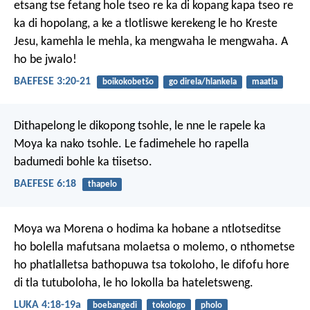
etsang tse fetang hole tseo re ka di kopang kapa tseo re
ka di hopolang, a ke a tlotliswe kerekeng le ho Kreste
Jesu, kamehla le mehla, ka mengwaha le mengwaha. A
ho be jwalo!
BAEFESE 3:20-21
boikokobetšo
go direla/hlankela
maatla
Dithapelong le dikopong tsohle, le nne le rapele ka
Moya ka nako tsohle. Le fadimehele ho rapella
badumedi bohle ka tiisetso.
BAEFESE 6:18
thapelo
Moya wa Morena o hodima ka
hobane a ntlotseditse
ho bolella mafutsana
molaetsa o molemo,
o nthometse
ho phatlalletsa bathopuwa
tsa tokoloho,
le difofu hore
di tla tutuboloha,
le ho lokolla ba hateletsweng.
LUKA 4:18-19a
boebangedi
tokologo
pholo