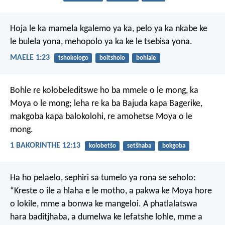
Hoja le ka mamela kgalemo ya ka,
pelo ya ka nkabe ke
le bulela yona,
mehopolo ya ka ke le tsebisa yona.
MAELE 1:23
tshokologo
boitsholo
bohlale
Bohle re kolobeleditswe ho ba mmele o le mong, ka
Moya o le mong; leha re ka ba Bajuda kapa Bagerike,
makgoba kapa balokolohi, re amohetse Moya o le
mong.
1 BAKORINTHE 12:13
kolobetšo
setšhaba
bokgoba
Ha ho pelaelo, sephiri sa tumelo ya rona se seholo:
“Kreste o ile a hlaha e le motho,
a pakwa ke Moya hore
o lokile,
mme a bonwa ke mangeloi.
A phatlalatswa
hara baditjhaba,
a dumelwa ke lefatshe lohle,
mme a