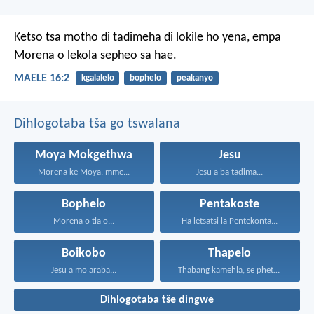
Ketso tsa motho
di tadimeha di lokile ho yena,
empa
Morena
o lekola sepheo sa hae.
MAELE 16:2
kgalalelo
bophelo
peakanyo
Dihlogotaba tša go tswalana
Moya Mokgethwa
Jesu
Morena ke Moya, mme...
Jesu a ba tadima...
Bophelo
Pentakoste
Morena o tla o...
Ha letsatsi la Pentekonta...
Boikobo
Thapelo
Jesu a mo araba...
Thabang kamehla, se phetseng...
Dihlogotaba tše dingwe