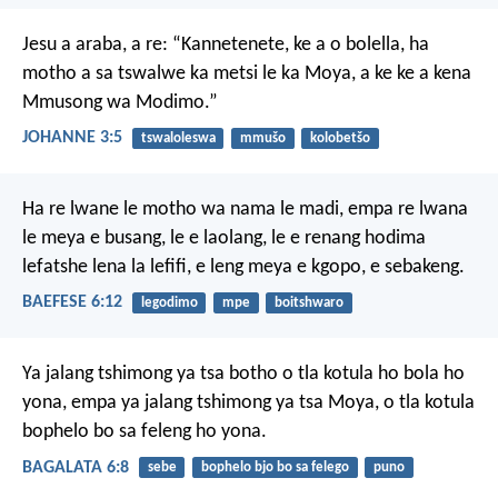
Jesu a araba, a re: “Kannetenete, ke a o bolella, ha
motho a sa tswalwe ka metsi le ka Moya, a ke ke a kena
Mmusong wa Modimo.”
JOHANNE 3:5
tswaloleswa
mmušo
kolobetšo
Ha re lwane le motho wa nama le madi, empa re lwana
le meya e busang, le e laolang, le e renang hodima
lefatshe lena la lefifi, e leng meya e kgopo, e sebakeng.
BAEFESE 6:12
legodimo
mpe
boitshwaro
Ya jalang tshimong ya tsa botho o tla kotula ho bola ho
yona, empa ya jalang tshimong ya tsa Moya, o tla kotula
bophelo bo sa feleng ho yona.
BAGALATA 6:8
sebe
bophelo bjo bo sa felego
puno