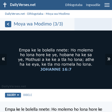
DailyVerses.net
Dihlogotaba
Ingwadiše
DailyVerses.net
›
Dihlogotaba
›
Moya wa Modimo
Moya wa Modimo (3/3)
«
»
SSO89
BIBELE
Empa ke le bolella nnete: Ho molemo ho lona hore ke