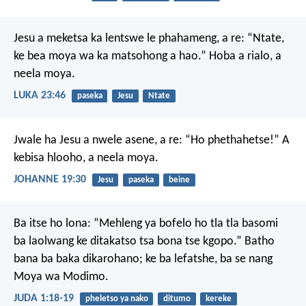
Jesu a meketsa ka lentswe le phahameng, a re: “Ntate,
ke bea moya wa ka matsohong a hao.” Hoba a rialo, a
neela moya.
LUKA 23:46
paseka
Jesu
Ntate
Jwale ha Jesu a nwele asene, a re: “Ho phethahetse!” A
kebisa hlooho, a neela moya.
JOHANNE 19:30
Jesu
paseka
beine
Ba itse ho lona: “Mehleng ya bofelo ho tla tla basomi
ba laolwang ke ditakatso tsa bona tse kgopo.” Batho
bana ba baka dikarohano; ke ba lefatshe, ba se nang
Moya wa Modimo.
JUDA 1:18-19
pheletso ya nako
ditumo
kereke