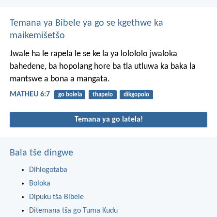
Temana ya Bibele ya go se kgethwe ka
maikemišetšo
Jwale ha le rapela le se ke la ya lolololo jwaloka
bahedene, ba hopolang hore ba tla utluwa ka baka la
mantswe a bona a mangata.
MATHEU 6:7
go bolela
thapelo
dikgopolo
Temana ya go latela!
Bala tše dingwe
Dihlogotaba
Boloka
Dipuku tša Bibele
Ditemana tša go Tuma Kudu