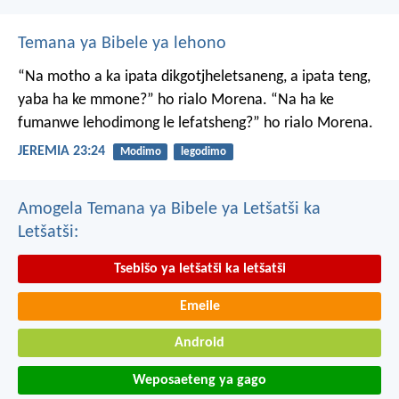
Temana ya Bibele ya lehono
“Na motho a ka ipata
dikgotjheletsaneng,
a ipata teng,
yaba ha ke mmone?”
ho rialo Morena.
“Na ha ke
fumanwe
lehodimong le lefatsheng?”
ho rialo Morena.
JEREMIA 23:24
Modimo
legodimo
Amogela Temana ya Bibele ya Letšatši ka
Letšatši:
Tsebišo ya letšatši ka letšatši
Emeile
Android
Weposaeteng ya gago