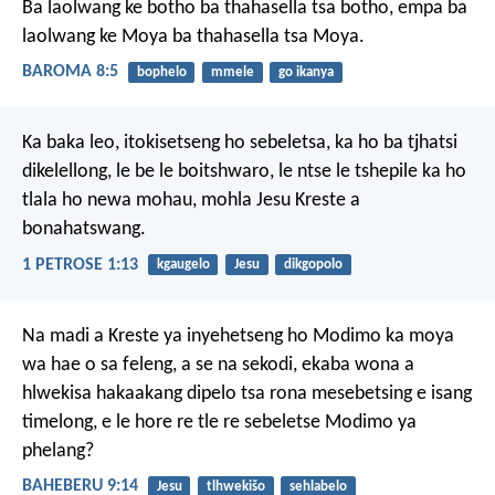
Ba laolwang ke botho ba thahasella tsa botho, empa ba
laolwang ke Moya ba thahasella tsa Moya.
BAROMA 8:5
bophelo
mmele
go ikanya
Ka baka leo, itokisetseng ho sebeletsa, ka ho ba tjhatsi
dikelellong, le be le boitshwaro, le ntse le tshepile ka ho
tlala ho newa mohau, mohla Jesu Kreste a
bonahatswang.
1 PETROSE 1:13
kgaugelo
Jesu
dikgopolo
Na madi a Kreste ya inyehetseng ho Modimo ka moya
wa hae o sa feleng, a se na sekodi, ekaba wona a
hlwekisa hakaakang dipelo tsa rona mesebetsing e isang
timelong, e le hore re tle re sebeletse Modimo ya
phelang?
BAHEBERU 9:14
Jesu
tlhwekišo
sehlabelo