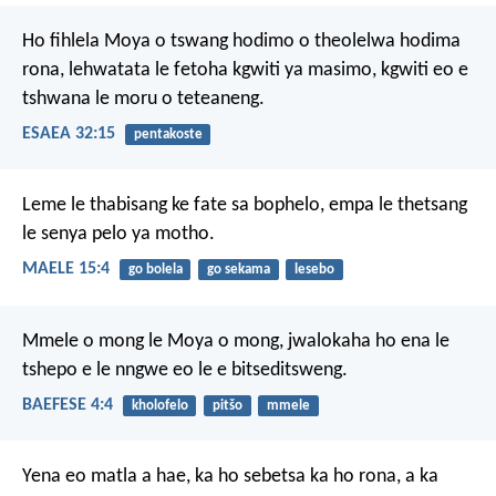
Ho fihlela Moya o tswang hodimo
o theolelwa hodima
rona,
lehwatata
le fetoha kgwiti ya masimo,
kgwiti eo e
tshwana
le moru o teteaneng.
ESAEA 32:15
pentakoste
Leme le thabisang
ke fate sa bophelo,
empa le thetsang
le senya pelo ya motho.
MAELE 15:4
go bolela
go sekama
lesebo
Mmele o mong le Moya o mong, jwalokaha ho ena le
tshepo e le nngwe eo le e bitseditsweng.
BAEFESE 4:4
kholofelo
pitšo
mmele
Yena eo matla a hae, ka ho sebetsa ka ho rona, a ka