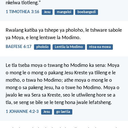
nkelwa tlotleng.”
1 TIMOTHEA 3:16
Jesu
mangeloi
boebangedi
Rwalang katiba ya tshepe ya pholoho, le tshware sabole
ya Moya, e leng lentswe la Modimo.
BAEFESE 6:17
phološo
Lentšu la Modimo
ntoa ea moea
Le tla tseba moya o tswang ho Modimo ka sena: Moya
o mong le o mong o pakang Jesu Kreste ya tlileng e le
motho, o tswa ho Modimo; athe moya o mong le o
mong o sa pakeng Jesu, ha o tswe ho Modimo. Moya o
jwalo ke wa Sera sa Kreste, seo le utlwileng hore se a
tla, se seng se bile se le teng hona jwale lefatsheng.
1 JOHANNE 4:2-3
Jesu
go laetša