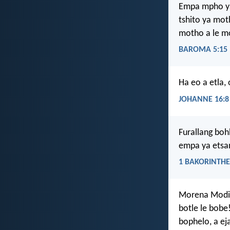
Empa mpho ya
tshito ya mo
motho a le mo
BAROMA 5:15
Ha eo a etla, 
JOHANNE 16:8
Furallang boh
empa ya etsa
1 BAKORINTHE
Morena Modim
botle le bobe!
bophelo, a e