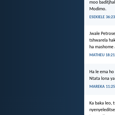
moo baditjhab
Modimo.
ESEKIELE 36:23
Jwale Petrose
tshwarela hak
ha mashome a
MATHEU 18:21
Ha le ema ho 
Ntata lona ya
MAREKA 11:25
Ka baka leo, t
nyenyeleditse