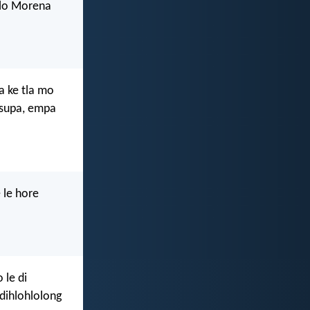
alo Morena
a ke tla mo
asupa, empa
 le hore
 le di
dihlohlolong