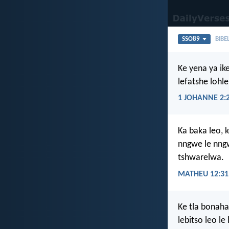
SSO89
BIBE
Ke yena ya ik
lefatshe lohle
1 JOHANNE 2:
Ka baka leo, k
nngwe le nngw
tshwarelwa.
MATHEU 12:31
Ke tla bonahat
lebitso leo le