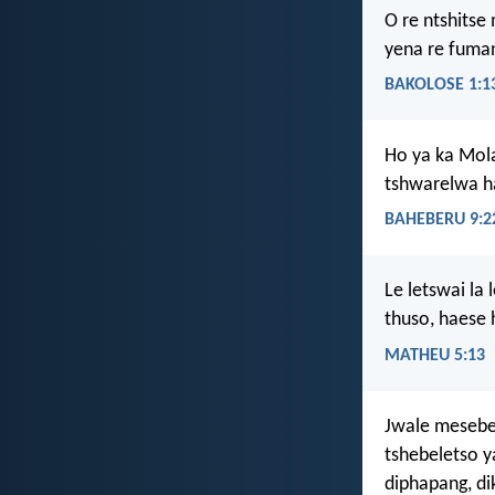
O re ntshitse
yena re fuman
BAKOLOSE 1:1
Ho ya ka Mola
tshwarelwa ha
BAHEBERU 9:2
Le letswai la 
thuso, haese 
MATHEU 5:13
Jwale mesebet
tshebeletso y
diphapang, di