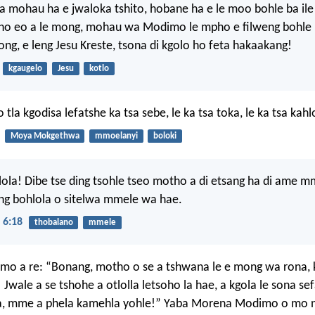
 mohau ha e jwaloka tshito, hobane ha e le moo bohle ba ile
tho eo a le mong, mohau wa Modimo le mpho e filweng bohl
ng, e leng Jesu Kreste, tsona di kgolo ho feta hakaakang!
kgaugelo
Jesu
kotlo
o tla kgodisa lefatshe ka tsa sebe, le ka tsa toka, le ka tsa kahl
Moya Mokgethwa
mmoelanyi
boloki
lola! Dibe tse ding tsohle tseo motho a di etsang ha di ame 
ng bohlola o sitelwa mmele wa hae.
 6:18
thobalano
mmele
o a re: “Bonang, motho o se a tshwana le e mong wa rona, 
 Jwale a se tshohe a otlolla letsoho la hae, a kgola le sona se
ja, mme a phela kamehla yohle!” Yaba Morena Modimo o mo 