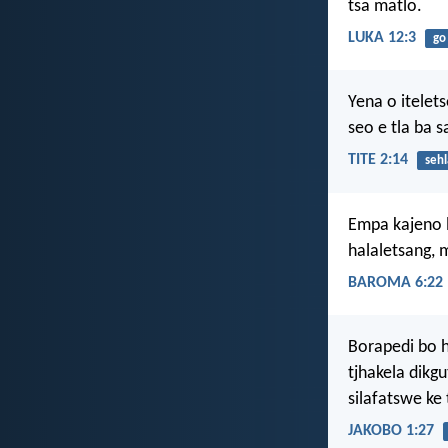
tsa matlo.
LUKA 12:3
go
Yena o itelets
seo e tla ba 
TITE 2:14
sehl
Empa kajeno l
halaletsang, 
BAROMA 6:22
Borapedi bo 
tjhakela dikg
silafatswe ke 
JAKOBO 1:27