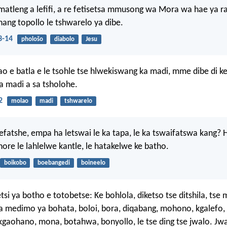
 matleng a lefifi, a re fetisetsa mmusong wa Mora wa hae ya r
ang topollo le tshwarelo ya dibe.
3-14
phološo
diabolo
Jesu
o e batla e le tsohle tse hlwekiswang ka madi, mme dibe di ke
 madi a sa tsholohe.
2
molao
madi
tshwarelo
lefatshe, empa ha letswai le ka tapa, le ka tswaifatswa kang? H
hore le lahlelwe kantle, le hatakelwe ke batho.
boikobo
boebangedi
boineelo
si ya botho e totobetse: Ke bohlola, diketso tse ditshila, tse 
a medimo ya bohata, boloi, bora, diqabang, mohono, kgalefo, 
kgaohano, mona, botahwa, bonyollo, le tse ding tse jwalo. Jw