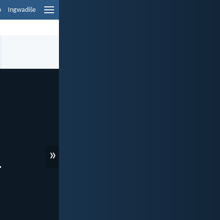
o
Ingwadiše
»