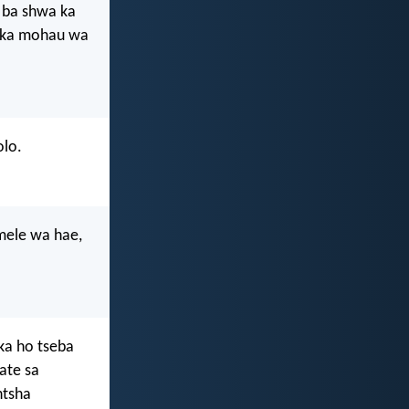
 ba shwa ka
e ka mohau wa
olo.
mmele wa hae,
ka ho tseba
fate sa
ntsha