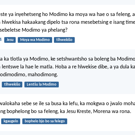
ste ya inyehetseng ho Modimo ka moya wa hae o sa feleng, a 
hlwekisa hakaakang dipelo tsa rona mesebetsing e isang timel
e sebeletse Modimo ya phelang?
4
Jesu
Moya wa Modimo
tlhwekišo
a ka tlotla ya Modimo, ke setshwantsho sa boleng ba Modim
a lentswe la hae le matla. Hoba a re hlwekise dibe, a ya dula k
 Hodimodimo, mahodimong.
tlhwekišo
Lentšu la Modimo
jwalokaha sebe se ile sa busa ka lefu, ka mokgwa o jwalo moh
ang bophelong bo sa feleng, ka Jesu Kreste, Morena wa rona.
kgaugelo
bophelo bjo bo sa felego