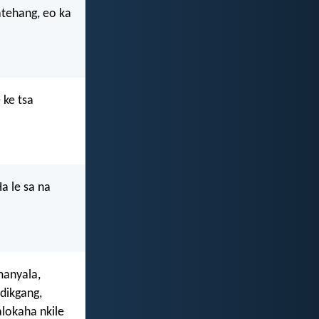
atehang, eo ka
 ke tsa
a le sa na
manyala,
dikgang,
alokaha nkile