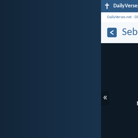
DailyVerse
DailyVerses.net
›
D
Seb
«