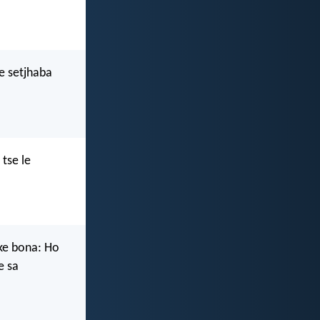
se setjhaba
tse le
ke bona: Ho
e sa