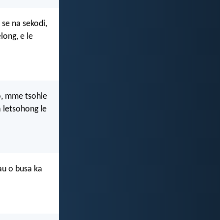
se na sekodi,
ong, e le
o, mme tsohle
a letsohong le
au o busa ka