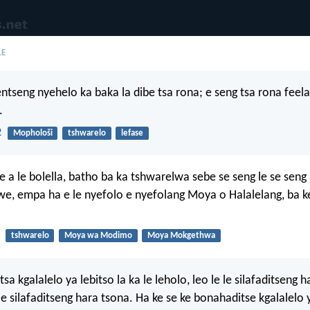
LE
entseng nyehelo ka baka la dibe tsa rona; e seng tsa rona feela
.
2
Mophološi
tshwarelo
lefase
e a le bolella, batho ba ka tshwarelwa sebe se seng le se seng 
e, empa ha e le nyefolo e nyefolang Moya o Halalelang, ba ke
tshwarelo
Moya wa Modimo
Moya Mokgethwa
sa kgalalelo ya lebitso la ka le leholo, leo le le silafaditseng h
 le silafaditseng hara tsona. Ha ke se ke bonahaditse kgalalelo 