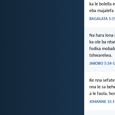
ka le bolella 
eba majalef
BAGALATA 5:1
Na hara lona 
ka ole ba nts
fodisa mobabi
tshwarelwa.
JAKOBO 5:14-1
Ke nna sefate
nna le sa beh
a le faola, ho
JOHANNE 15:1