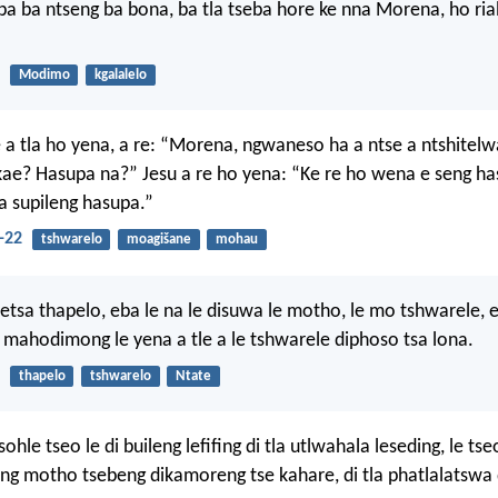
a ba ntseng ba bona, ba tla tseba hore ke nna Morena, ho ri
Modimo
kgalalelo
 a tla ho yena, a re: “Morena, ngwaneso ha a ntse a ntshitelw
ae? Hasupa na?” Jesu a re ho yena: “Ke re ho wena e seng h
 supileng hasupa.”
-22
tshwarelo
moagišane
mohau
etsa thapelo, eba le na le disuwa le motho, le mo tshwarele, e
 mahodimong le yena a tle a le tshwarele diphoso tsa lona.
thapelo
tshwarelo
Ntate
sohle tseo le di buileng lefifing di tla utlwahala leseding, le tseo
ng motho tsebeng dikamoreng tse kahare, di tla phatlalatswa 