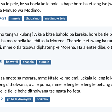
e sa le pele, ke sa boela ke le bolella hape hore ba etsang tse j
a a Mmuso wa Modimo.
9-21
mmele
thobalano
medimo e šele
ho teng ya kulang? A ke a bitse baholo ba kereke, hore ba tle 
e ba mo rapella ka lebitso la Morena. Thapelo e etswang ka tu
, mme o tla tsoswa diphateng ke Morena. Ha a entse dibe, o t
5
bolwetši
thapelo
tumelo
 sa nnete sa morara, mme Ntate ke molemi. Lekala le leng le le
eng ditholwana, o a le poma, mme le leng le le leng le behang
re le tle le behe ditholwana tse ngata ho feta.
-2
go ba le dikenywa
boikobo