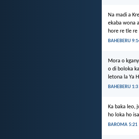
Na madi a Kre
ekaba wona a 
hore re tle r
BAHEBERU 9:1
Mora o kgany
o di boloka k
letona la Ya
BAHEBERU 1:3
Ka baka leo, 
ho loka ho is
BAROMA 5:21