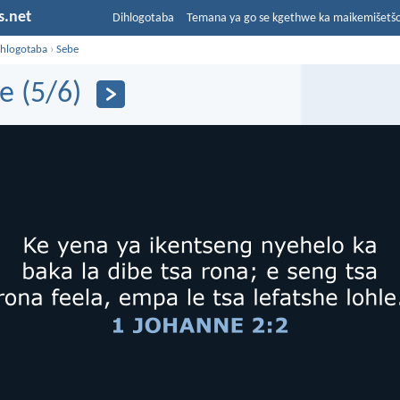
s.net
Dihlogotaba
Temana ya go se kgethwe ka maikemišetš
ihlogotaba
›
Sebe
e (5/6)