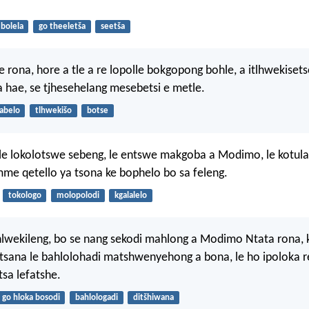
 bolela
go theeletša
seetša
e rona, hore a tle a re lopolle bokgopong bohle, a itlhwekiset
sa hae, se tjhesehelang mesebetsi e metle.
abelo
tlhwekišo
botse
e lokolotswe sebeng, le entswe makgoba a Modimo, le kotula 
mme qetello ya tsona ke bophelo bo sa feleng.
tokologo
molopolodi
kgalalelo
hlwekileng, bo se nang sekodi mahlong a Modimo Ntata rona, 
utsana le bahlolohadi matshwenyehong a bona, le ho ipoloka r
tsa lefatshe.
go hloka bosodi
bahlologadi
ditšhiwana