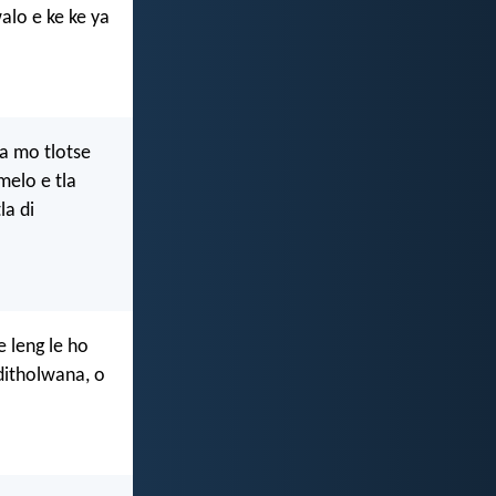
walo e ke ke ya
ba mo tlotse
melo e tla
la di
 leng le ho
 ditholwana, o