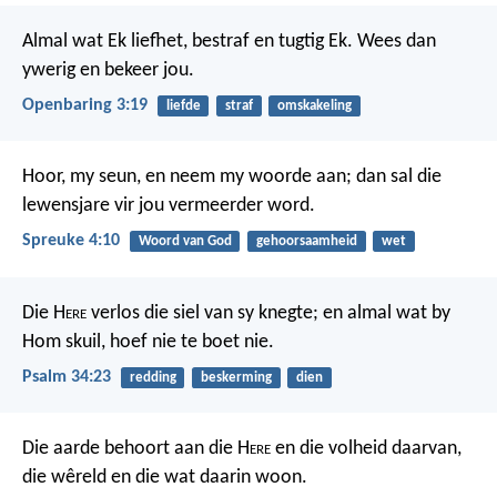
Almal wat Ek liefhet, bestraf en tugtig Ek. Wees dan
ywerig en bekeer jou.
Openbaring 3:19
liefde
straf
omskakeling
Hoor, my seun, en neem my woorde aan;
dan sal die
lewensjare vir jou vermeerder word.
Spreuke 4:10
Woord van God
gehoorsaamheid
wet
Die H
ere
verlos die siel van sy knegte;
en almal wat by
Hom skuil, hoef nie te boet nie.
Psalm 34:23
redding
beskerming
dien
Die aarde behoort aan die H
ere
en die volheid daarvan,
die wêreld en die wat daarin woon.