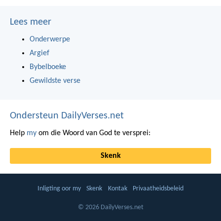
Lees meer
Onderwerpe
Argief
Bybelboeke
Gewildste verse
Ondersteun DailyVerses.net
Help
my
om die Woord van God te versprei:
Skenk
Inligting oor my
Skenk
Kontak
Privaatheidsbeleid
© 2026 DailyVerses.net