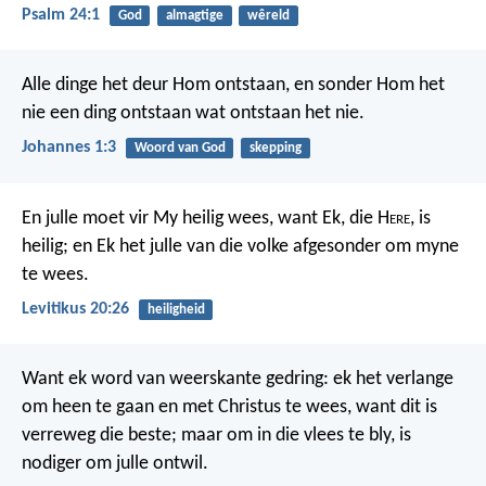
Psalm 24:1
God
almagtige
wêreld
Alle dinge het deur Hom ontstaan, en sonder Hom het
nie een ding ontstaan wat ontstaan het nie.
Johannes 1:3
Woord van God
skepping
En julle moet vir My heilig wees, want Ek, die H
ere
, is
heilig; en Ek het julle van die volke afgesonder om myne
te wees.
Levitikus 20:26
heiligheid
Want ek word van weerskante gedring: ek het verlange
om heen te gaan en met Christus te wees, want dit is
verreweg die beste; maar om in die vlees te bly, is
nodiger om julle ontwil.