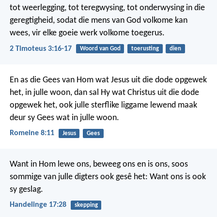
tot weerlegging, tot teregwysing, tot onderwysing in die
geregtigheid, sodat die mens van God volkome kan
wees, vir elke goeie werk volkome toegerus.
2 Timoteus 3:16-17
Woord van God
toerusting
dien
En as die Gees van Hom wat Jesus uit die dode opgewek
het, in julle woon, dan sal Hy wat Christus uit die dode
opgewek het, ook julle sterflike liggame lewend maak
deur sy Gees wat in julle woon.
Romeine 8:11
Jesus
Gees
Want in Hom lewe ons, beweeg ons en is ons, soos
sommige van julle digters ook gesê het: Want ons is ook
sy geslag.
Handelinge 17:28
skepping