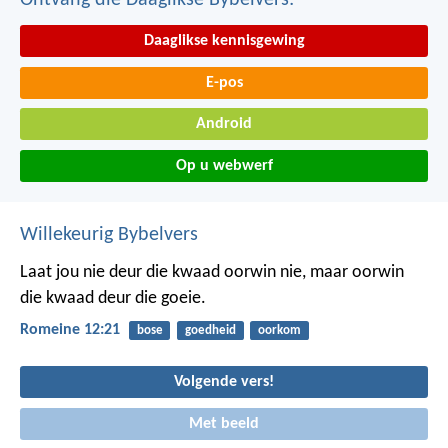
Ontvang die Daaglikse Bybelvers:
Daaglikse kennisgewing
E-pos
Android
Op u webwerf
Willekeurig Bybelvers
Laat jou nie deur die kwaad oorwin nie, maar oorwin
die kwaad deur die goeie.
Romeine 12:21
bose
goedheid
oorkom
Volgende vers!
Met beeld