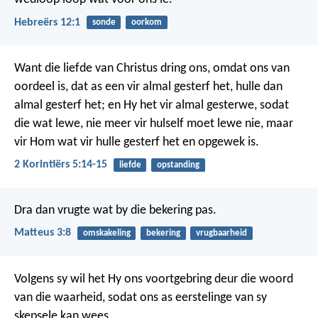
Hebreërs 12:1
sonde
oorkom
Want die liefde van Christus dring ons, omdat ons van
oordeel is, dat as een vir almal gesterf het, hulle dan
almal gesterf het; en Hy het vir almal gesterwe, sodat
die wat lewe, nie meer vir hulself moet lewe nie, maar
vir Hom wat vir hulle gesterf het en opgewek is.
2 Korintiërs 5:14-15
liefde
opstanding
Dra dan vrugte wat by die bekering pas.
Matteus 3:8
omskakeling
bekering
vrugbaarheid
Volgens sy wil het Hy ons voortgebring deur die woord
van die waarheid, sodat ons as eerstelinge van sy
skepsele kan wees.