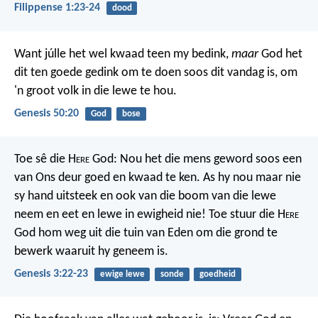
Filippense 1:23-24
dood
Want júlle het wel kwaad teen my bedink,
maar
God het
dit ten goede gedink om te doen soos dit vandag is, om
'n groot volk in die lewe te hou.
Genesis 50:20
God
bose
Toe sê die H
ere
God: Nou het die mens geword soos een
van Ons deur goed en kwaad te ken. As hy nou maar nie
sy hand uitsteek en ook van die boom van die lewe
neem en eet en lewe in ewigheid nie! Toe stuur die H
ere
God hom weg uit die tuin van Eden om die grond te
bewerk waaruit hy geneem is.
Genesis 3:22-23
ewige lewe
sonde
goedheid