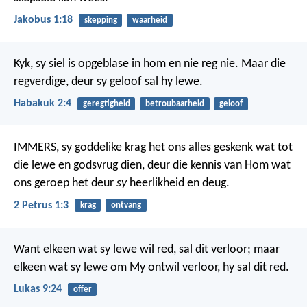
Jakobus 1:18
skepping
waarheid
Kyk, sy siel is opgeblase in hom en nie reg nie.
Maar die
regverdige, deur sy geloof sal hy lewe.
Habakuk 2:4
geregtigheid
betroubaarheid
geloof
IMMERS, sy goddelike krag het ons alles geskenk wat tot
die lewe en godsvrug dien, deur die kennis van Hom wat
ons geroep het deur
sy
heerlikheid en deug.
2 Petrus 1:3
krag
ontvang
Want elkeen wat sy lewe wil red, sal dit verloor; maar
elkeen wat sy lewe om My ontwil verloor, hy sal dit red.
Lukas 9:24
offer