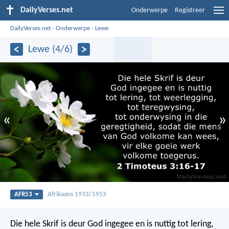
DailyVerses.net
Onderwerpe
Registreer
DailyVerses.net
›
Onderwerpe
›
Lewe
Lewe (4/6)
«
»
AFR53
Afrikaans 1933/1953
Die hele Skrif is deur God ingegee en is nuttig tot lering,