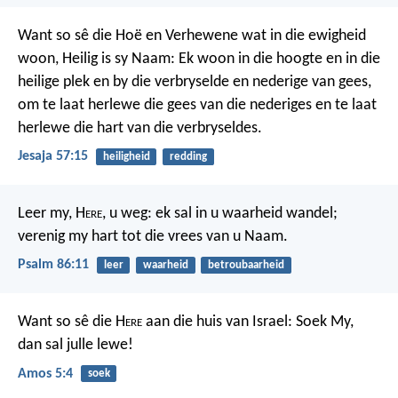
Want so sê die Hoë en Verhewene
wat in die ewigheid
woon, Heilig is sy Naam:
Ek woon in die hoogte en in die
heilige plek
en by die verbryselde en nederige van gees,
om te laat herlewe die gees van die nederiges
en te laat
herlewe die hart van die verbryseldes.
Jesaja 57:15
heiligheid
redding
Leer my, H
ere
, u weg:
ek sal in u waarheid wandel;
verenig my hart tot die vrees van u Naam.
Psalm 86:11
leer
waarheid
betroubaarheid
Want so sê die H
ere
aan die huis van Israel: Soek My,
dan sal julle lewe!
Amos 5:4
soek