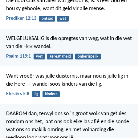
Die hoofsaak van alles wat gehoor is, is: Vrees God en
hou sy gebooie; want dit geld vir alle mense.
Prediker 12:13
ontsag
wet
WELGELUKSALIG is die opregtes van weg,
wat in die wet
van die H
ere
wandel.
Psalm 119:1
wet
geregtigheid
onberispelik
Want vroeër was julle duisternis, maar nou is julle lig in
die Here — wandel soos kinders van die lig.
Efesiërs 5:8
lig
kinders
DAAROM dan, terwyl ons so 'n groot wolk van getuies
rondom ons het, laat ons ook elke las aflê en die sonde
wat ons so maklik omring, en met volharding die
wedloop loop wat voor ons lê.