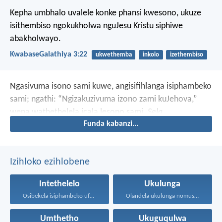
Kepha umbhalo uvalele konke phansi kwesono, ukuze
isithembiso ngokukholwa nguJesu Kristu siphiwe
abakholwayo.
KwabaseGalathiya 3:22
ukwethemba
inkolo
izethembiso
Ngasivuma isono sami kuwe,
angisifihlanga isiphambeko
sami;
ngathi: “Ngizakuzivuma izono zami kuJehova,”
wena wathethelela icala lesono sami.
Sela
Funda kabanzi...
Izihloko ezihlobene
Intethelelo
Ukulunga
Osibekela isiphambeko ufuna uthando...
Olandela ukulunga nomusa uyafumana...
Umthetho
Ukuguqulwa