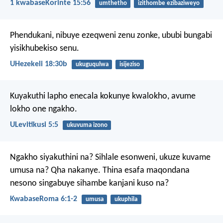
1 kwabaseKorinte 15:56
umthetho
izithombe ezibaziweyo
Phendukani, nibuye ezeqweni zenu zonke, ububi bungabi
yisikhubekiso senu.
UHezekeli 18:30b
ukuguqulwa
isijeziso
Kuyakuthi lapho enecala kokunye kwalokho, avume
lokho one ngakho.
ULevitikusi 5:5
ukuvuma izono
Ngakho siyakuthini na? Sihlale esonweni, ukuze kuvame
umusa na? Qha nakanye. Thina esafa maqondana
nesono singabuye sihambe kanjani kuso na?
KwabaseRoma 6:1-2
umusa
ukuphila