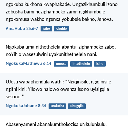
ngokuba kukhona kwaphakade.
Ungazikhumbuli izono
zobusha bami neziphambeko zami;
ngikhumbule
ngokomusa
wakho ngenxa yobubele bakho, Jehova.
AmaHubo 25:6-7
isihe
okuhle
Ngokuba uma nithethelela abantu iziphambeko zabo,
noYihlo wasezulwini uyakunithethelela nani.
NgokukaMathewu 6:14
umusa
intethelelo
isihe
UJesu wabaphendula wathi: “Ngiqinisile, ngiqinisile
ngithi kini: Yilowo nalowo owenza isono uyisigqila
sesono.”
NgokukaJohane 8:34
umlutha
ubugqila
Abasenyameni abanakumthokozisa uNkulunkulu.