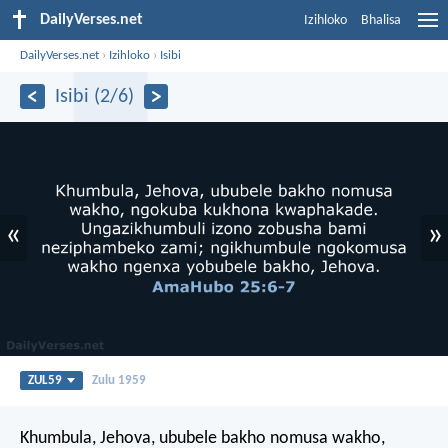
DailyVerses.net
Izihloko
Bhalisa
DailyVerses.net
›
Izihloko
›
Isibi
Isibi (2/6)
«
»
ZUL59
Zulu 1959
Khumbula, Jehova, ububele bakho nomusa wakho,