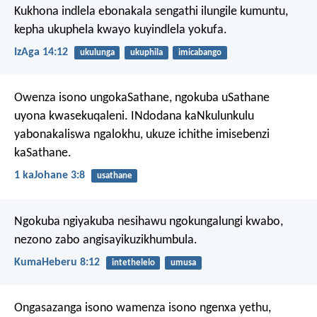
Kukhona indlela ebonakala sengathi ilungile kumuntu,
kepha ukuphela kwayo kuyindlela yokufa.
IzAga 14:12
ukulunga
ukuphila
imicabango
Owenza isono ungokaSathane, ngokuba uSathane
uyona kwasekuqaleni. INdodana kaNkulunkulu
yabonakaliswa ngalokhu, ukuze ichithe imisebenzi
kaSathane.
1 kaJohane 3:8
usathane
Ngokuba ngiyakuba nesihawu ngokungalungi kwabo,
nezono zabo angisayikuzikhumbula.
KumaHeberu 8:12
intethelelo
umusa
Ongasazanga isono wamenza isono ngenxa yethu,