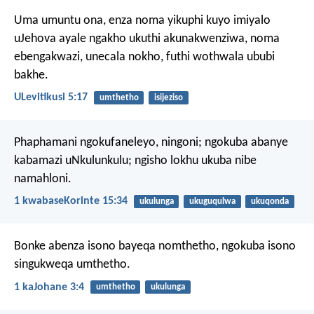
Uma umuntu ona, enza noma yikuphi kuyo imiyalo
uJehova ayale ngakho ukuthi akunakwenziwa, noma
ebengakwazi, unecala nokho, futhi wothwala ububi
bakhe.
ULevitikusi 5:17
umthetho
isijeziso
Phaphamani ngokufaneleyo, ningoni; ngokuba abanye
kabamazi uNkulunkulu; ngisho lokhu ukuba nibe
namahloni.
1 kwabaseKorinte 15:34
ukulunga
ukuguqulwa
ukuqonda
Bonke abenza isono bayeqa nomthetho, ngokuba isono
singukweqa umthetho.
1 kaJohane 3:4
umthetho
ukulunga