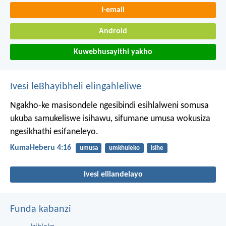
I-email
Android
Kuwebhusayithi yakho
Ivesi leBhayibheli elingahleliwe
Ngakho-ke masisondele ngesibindi esihlalweni somusa
ukuba samukeliswe isihawu, sifumane umusa wokusiza
ngesikhathi esifaneleyo.
KumaHeberu 4:16
umusa
umkhuleko
isihe
Ivesi elilandelayo
Funda kabanzi