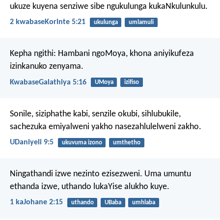
ukuze kuyena senziwe sibe ngukulunga kukaNkulunkulu.
2 kwabaseKorinte 5:21
ukulunga
umlamuli
Kepha ngithi: Hambani ngoMoya, khona aniyikufeza
izinkanuko zenyama.
KwabaseGalathiya 5:16
UMoya
izifiso
Sonile, siziphathe kabi, senzile okubi, sihlubukile,
sachezuka emiyalweni yakho nasezahlulelweni zakho.
UDaniyeli 9:5
ukuvuma izono
umthetho
Ningathandi izwe nezinto ezisezweni. Uma umuntu
ethanda izwe, uthando lukaYise alukho kuye.
1 kaJohane 2:15
uthando
UBaba
umhlaba