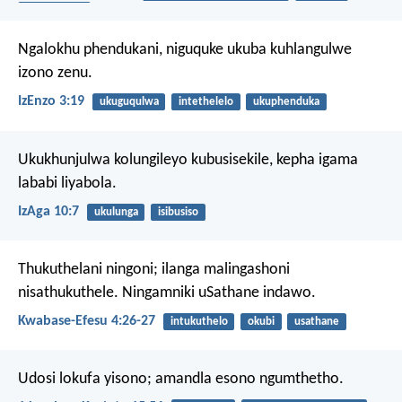
ukwahlulela
Ngalokhu phendukani, niguquke ukuba kuhlangulwe
izono zenu.
IzEnzo 3:19
ukuguqulwa
intethelelo
ukuphenduka
Ukukhunjulwa kolungileyo kubusisekile,
kepha igama
lababi liyabola.
IzAga 10:7
ukulunga
isibusiso
Thukuthelani ningoni; ilanga malingashoni
nisathukuthele. Ningamniki uSathane indawo.
Kwabase-Efesu 4:26-27
intukuthelo
okubi
usathane
Udosi lokufa yisono; amandla esono ngumthetho.