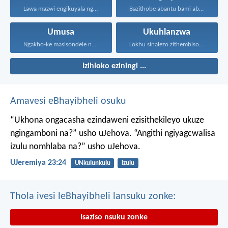
Lawa mazwi engikuyala ngawo...
Bazithobe abantu bami ababizwa...
Umusa
Ukuhlanzwa
Ngakho-ke masisondele ngesibindi esihlalweni...
Lokhu sinalezo zithembiso, bathandwa...
Izihloko eziningi ...
Amavesi eBhayibheli osuku
“Ukhona ongacasha ezindaweni ezisithekileyo
ukuze
ngingamboni na?” usho uJehova.
“Angithi ngiyagcwalisa
izulu nomhlaba na?” usho uJehova.
UJeremiya 23:24
UNkulunkulu
izulu
Thola ivesi leBhayibheli lansuku zonke:
Isaziso nsuku zonke