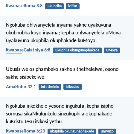
KwabaseRoma 8:8
ukuncika
izifiso
Ngokuba ohlwanyelela inyama yakhe uyakuvuna
ukubhubha kuyo inyama; kepha ohlwanyelela uMoya
uyakuvuna ukuphila okuphakade kuMoya.
KwabaseGalathiya 6:8
ukuphila okungunaphakade
UMoya
isivuno
Ubusisiwe osiphambeko sakhe sithethelelwe,
osono
sakhe sisibekelwe.
AmaHubo 32:1
intethelelo
isibusiso
Ngokuba inkokhelo yesono ingukufa, kepha isipho
somusa sikaNkulunkulu singukuphila okuphakade
kuKristu Jesu iNkosi yethu.
KwabaseRoma 6:23
ukuphila okungunaphakade
umvuzo