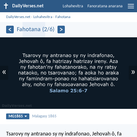
DailyVerses.net
Lohahevitra
Fanoratana anarana
DailyVerses.net
›
Lohahevitra
›
Fahotana
Fahotana (2/6)
«
»
MG1865
Malagasy 1865
Tsarovy ny antranao sy ny indrafonao, Jehovah ô,
fa