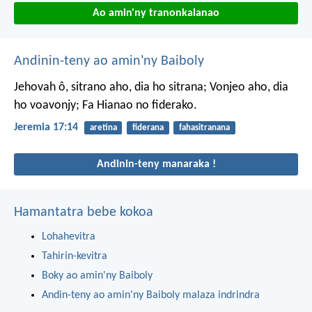
Ao amin'ny tranonkalanao
Andinin-teny ao amin'ny Baiboly
Jehovah ô, sitrano aho, dia ho sitrana;
Vonjeo aho, dia
ho voavonjy;
Fa Hianao no fiderako.
Jeremia 17:14
aretina
fiderana
fahasitranana
Andinin-teny manaraka !
Hamantatra bebe kokoa
Lohahevitra
Tahirin-kevitra
Boky ao amin'ny Baiboly
Andin-teny ao amin'ny Baiboly malaza indrindra