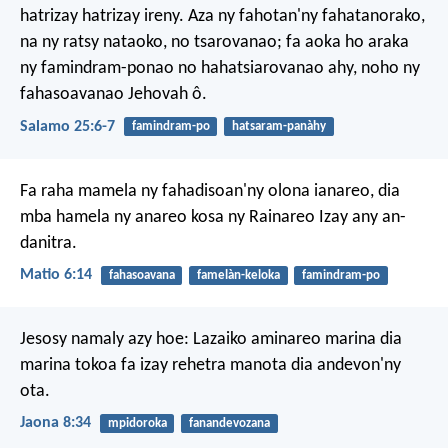
hatrizay hatrizay ireny.
Aza ny fahotan'ny fahatanorako,
na ny ratsy nataoko, no tsarovanao;
fa aoka ho araka
ny famindram-ponao no hahatsiarovanao ahy,
noho ny
fahasoavanao Jehovah ô.
Salamo 25:6-7
famindram-po
hatsaram-panàhy
Fa raha mamela ny fahadisoan'ny olona ianareo, dia
mba hamela ny anareo kosa ny Rainareo Izay any an-
danitra.
Matio 6:14
fahasoavana
famelàn-keloka
famindram-po
Jesosy namaly azy hoe: Lazaiko aminareo marina dia
marina tokoa fa izay rehetra manota dia andevon'ny
ota.
Jaona 8:34
mpidoroka
fanandevozana