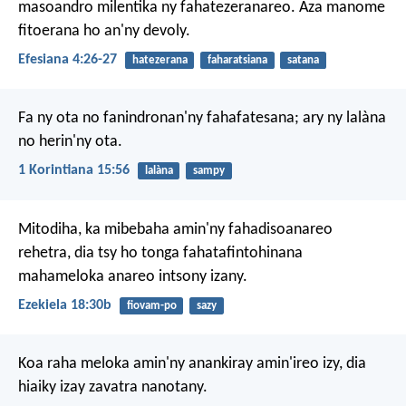
masoandro milentika ny fahatezeranareo. Aza manome
fitoerana ho an'ny devoly.
Efesiana 4:26-27
hatezerana
faharatsiana
satana
Fa ny ota no fanindronan'ny fahafatesana; ary ny lalàna
no herin'ny ota.
1 Korintiana 15:56
lalàna
sampy
Mitodiha, ka mibebaha amin'ny fahadisoanareo
rehetra, dia tsy ho tonga fahatafintohinana
mahameloka anareo intsony izany.
Ezekiela 18:30b
fiovam-po
sazy
Koa raha meloka amin'ny anankiray amin'ireo izy, dia
hiaiky izay zavatra nanotany.