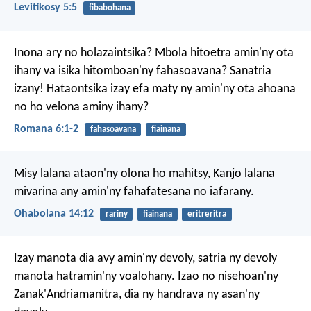
Levitikosy 5:5
fibabohana
Inona ary no holazaintsika? Mbola hitoetra amin'ny ota
ihany va isika hitomboan'ny fahasoavana? Sanatria
izany! Hataontsika izay efa maty ny amin'ny ota ahoana
no ho velona aminy ihany?
Romana 6:1-2
fahasoavana
fiainana
Misy lalana ataon'ny olona ho mahitsy,
Kanjo lalana
mivarina any amin'ny fahafatesana no iafarany.
Ohabolana 14:12
rariny
fiainana
eritreritra
Izay manota dia avy amin'ny devoly, satria ny devoly
manota hatramin'ny voalohany. Izao no nisehoan'ny
Zanak'Andriamanitra, dia ny handrava ny asan'ny