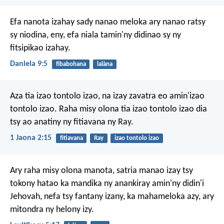
Efa nanota izahay sady nanao meloka ary nanao ratsy
sy niodina, eny, efa niala tamin'ny didinao sy ny
fitsipikao izahay.
Daniela 9:5
fibabohana
lalàna
Aza tia izao tontolo izao, na izay zavatra eo amin'izao
tontolo izao. Raha misy olona tia izao tontolo izao dia
tsy ao anatiny ny fitiavana ny Ray.
1 Jaona 2:15
fitiavana
Ray
izao tontolo izao
Ary raha misy olona manota, satria manao izay tsy
tokony hatao ka mandika ny anankiray amin'ny didin'i
Jehovah, nefa tsy fantany izany, ka mahameloka azy, ary
mitondra ny helony izy.