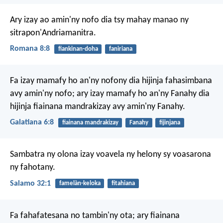
Ary izay ao amin'ny nofo dia tsy mahay manao ny
sitrapon'Andriamanitra.
Romana 8:8
fiankinan-doha
faniriana
Fa izay mamafy ho an'ny nofony dia hijinja fahasimbana
avy amin'ny nofo; ary izay mamafy ho an'ny Fanahy dia
hijinja fiainana mandrakizay avy amin'ny Fanahy.
Galatiana 6:8
fiainana mandrakizay
Fanahy
fijinjana
Sambatra ny olona izay voavela
ny helony sy voasarona
ny fahotany.
Salamo 32:1
famelàn-keloka
fitahiana
Fa fahafatesana no tambin'ny ota; ary fiainana