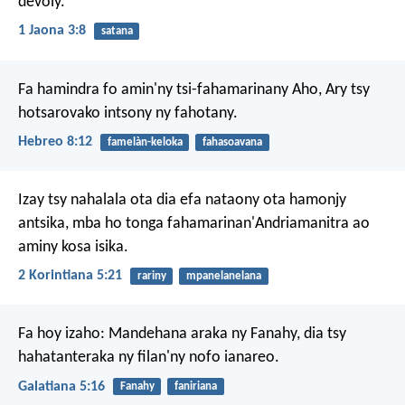
devoly.
1 Jaona 3:8
satana
Fa hamindra fo amin'ny tsi-fahamarinany Aho,
Ary tsy
hotsarovako intsony ny fahotany.
Hebreo 8:12
famelàn-keloka
fahasoavana
Izay tsy nahalala ota dia efa nataony ota hamonjy
antsika, mba ho tonga fahamarinan'Andriamanitra ao
aminy kosa isika.
2 Korintiana 5:21
rariny
mpanelanelana
Fa hoy izaho: Mandehana araka ny Fanahy, dia tsy
hahatanteraka ny filan'ny nofo ianareo.
Galatiana 5:16
Fanahy
faniriana