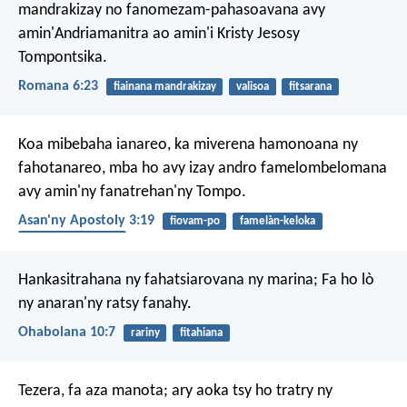
mandrakizay no fanomezam-pahasoavana avy
amin'Andriamanitra ao amin'i Kristy Jesosy
Tompontsika.
Romana 6:23
fiainana mandrakizay
valisoa
fitsarana
Koa mibebaha ianareo, ka miverena hamonoana ny
fahotanareo, mba ho avy izay andro famelombelomana
avy amin'ny fanatrehan'ny Tompo.
Asan'ny Apostoly 3:19
fiovam-po
famelàn-keloka
famerim-berenana
Hankasitrahana ny fahatsiarovana ny marina;
Fa ho lò
ny anaran'ny ratsy fanahy.
Ohabolana 10:7
rariny
fitahiana
Tezera, fa aza manota; ary aoka tsy ho tratry ny