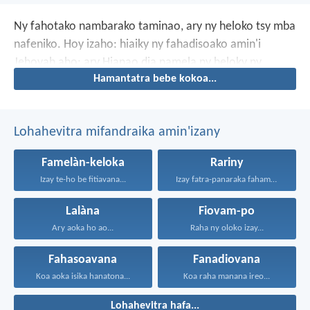
Ny fahotako nambarako taminao,
ary ny heloko tsy mba
nafeniko.
Hoy izaho: hiaiky ny fahadisoako amin'i
Jehovah aho;
ary Hianao dia namela ny heloky ny
Hamantatra bebe kokoa...
fahotako.
Lohahevitra mifandraika amin'izany
Famelàn-keloka
Rariny
Izay te-ho be fitiavana...
Izay fatra-panaraka fahamarinana sy...
Lalàna
Fiovam-po
Ary aoka ho ao...
Raha ny oloko izay...
Fahasoavana
Fanadiovana
Koa aoka isika hanatona...
Koa raha manana ireo...
Lohahevitra hafa...