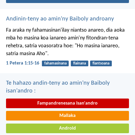
Andinin-teny ao amin'ny Baiboly androany
Fa araka ny fahamasinan'ilay niantso anareo, dia aoka
mba ho masina koa ianareo amin'ny fitondran-tena
rehetra, satria voasoratra hoe: "Ho masina ianareo,
satria masina Aho".
1 Petera 1:15-16
fahamasinana
fiainana
fiantsoana
Te hahazo andin-teny ao amin'ny Baiboly
isan'andro :
Fampandrenesana isan'andro
Mailaka
Android