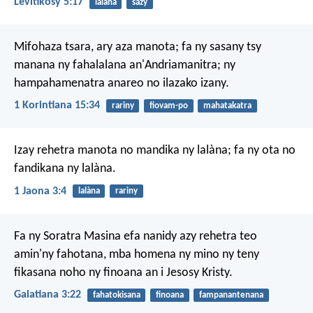
Levitikosy 5:17
lalàna
sazy
Mifohaza tsara, ary aza manota; fa ny sasany tsy
manana ny fahalalana an'Andriamanitra; ny
hampahamenatra anareo no ilazako izany.
1 Korintiana 15:34
rariny
fiovam-po
mahatakatra
Izay rehetra manota no mandika ny lalàna; fa ny ota no
fandikana ny lalàna.
1 Jaona 3:4
lalàna
rariny
Fa ny Soratra Masina efa nanidy azy rehetra teo
amin'ny fahotana, mba homena ny mino ny teny
fikasana noho ny finoana an i Jesosy Kristy.
Galatiana 3:22
fahatokisana
finoana
fampanantenana