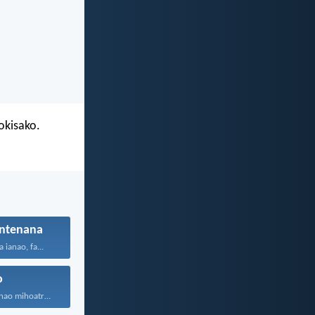
okisako.
ntenana
ianao, fa...
o
Tandremo ny fonao mihoatra...