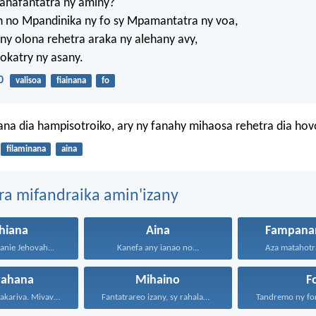
ahafantatra ny aminy?
h no Mpandinika ny fo sy Mpamantatra ny voa,
y olona rehetra araka ny alehany avy,
vokatry ny asany.
0
valisoa
fiainana
fo
ana dia hampisotroiko, ary ny fanahy mihaosa rehetra dia hov
filaminana
aina
ra mifandraika amin'izany
ahiana
Aina
Fampana
anie Jehovah...
Kanefa any ianao no...
Aza matahotra 
vahana
Mihaino
F
Mifalia mandrakariva. Mivavaha, ka...
Fantatrareo izany, sy rahalahy...