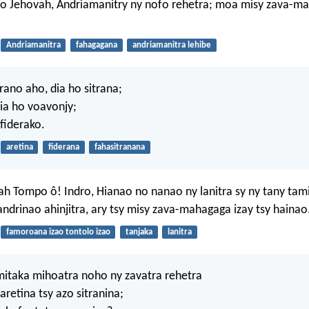
no Jehovah, Andriamanitry ny nofo rehetra; moa misy zava-m
Andriamanitra
fahagagana
andriamanitra lehibe
rano aho, dia ho sitrana;
ia ho voavonjy;
fiderako.
aretina
fiderana
fahasitranana
vah Tompo ô! Indro, Hianao no nanao ny lanitra sy ny tany tam
sandrinao ahinjitra, ary tsy misy zava-mahagaga izay tsy hainao
famoroana izao tontolo izao
tanjaka
lanitra
mitaka mihoatra noho ny zavatra rehetra
retina tsy azo sitranina;