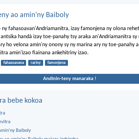
eny ao amin'ny Baiboly
 ny fahasoavan'Andriamanitra, izay famonjena ny olona rehet
ntsika handà izay toe-panahy tsy araka an'Andriamanitra sy n
ary ho velona amin'ny onony sy ny marina ary ny toe-panahy 
tra amin'izao fiainana ankehitriny izao.
fahasoavana
rariny
famonjena
Andinin-teny manaraka !
ra bebe kokoa
tra
evitra
amin'ny Baiboly