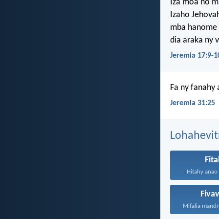
Iza moa no m
Izaho Jehova
mba hanome n
dia araka ny 
Jeremia 17:9-1
Fa ny fanahy 
Jeremia 31:25
Lohahevit
Fit
Hitahy anao 
Fiva