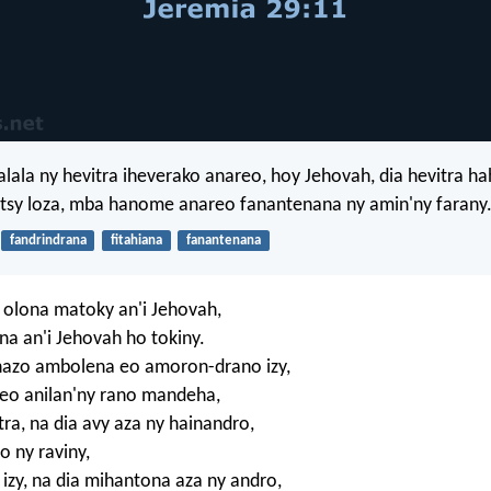
lala ny hevitra iheverako anareo, hoy Jehovah, dia hevitra h
 tsy loza, mba hanome anareo fanantenana ny amin'ny farany
fandrindrana
fitahiana
fanantenana
 olona matoky an'i Jehovah,
na an'i Jehovah ho tokiny.
 hazo ambolena eo amoron-drano izy,
eo anilan'ny rano mandeha,
tra, na dia avy aza ny hainandro,
o ny raviny,
 izy, na dia mihantona aza ny andro,