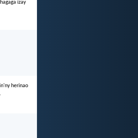
ahagaga izay
in'ny herinao
.