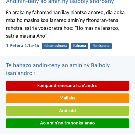
Andinin-teny ao amin'ny Baiboly androany
Fa araka ny fahamasinan'ilay niantso anareo, dia aoka
mba ho masina koa ianareo amin'ny fitondran-tena
rehetra, satria voasoratra hoe: "Ho masina ianareo,
satria masina Aho".
1 Petera 1:15-16
fahamasinana
fiainana
fiantsoana
Te hahazo andin-teny ao amin'ny Baiboly
isan'andro :
Fampandrenesana isan'andro
Mailaka
Android
Ao amin'ny tranonkalanao