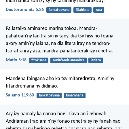
mba hahita soa izy sy ny taranany mandrakizay.
Deotoronomia 5:26
fankatoavana
fitahiana
zaza
Fa lazaiko aminareo marina tokoa: Mandra-
pahafoan'ny lanitra sy ny tany, dia tsy hisy ho foana
akory amin'ny lalàna, na dia litera iray na tendron-
tsoratra iray aza, mandra-pahatanterak'izy rehetra.
Matio 5:18
fitokisana
Tenin'Andriamanitra
lanitra
Mandeha faingana aho ka tsy mitaredretra,
Amin'ny
fitandremana ny didinao.
Salamo 119:60
fankatoavana
fanarahana
Ary izy namaly ka nanao hoe: Tiava an'i Jehovah
Andriamanitrao amin'ny fonao rehetra sy ny fanahinao
rehetra sy ny herinao rehetra ary ny sainao rehetra; ary,