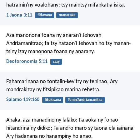
hatramin'ny voalohany: tsy maintsy mifankatia isika.
1 Jaona 3:11
fitiavana
manaraka
Aza manonona foana ny anaran'i Jehovah
Andriamanitrao; fa tsy hataon'i Jehovah ho tsy manan-
tsiny izay manonona foana ny anarany.
Deotoronomia 5:11
sazy
Fahamarinana no tontalin-kevitry ny teninao;
Ary
mandrakizay ny fitsipikao marina rehetra.
Salamo 119:160
fitokisana
Tenin'Andriamanitra
Anaka, aza manadino ny lalàko;
Fa aoka ny fonao
hitandrina ny didiko;
Fa andro maro sy taona ela iainana
Ary fiadanana no hanampiny ho anao.