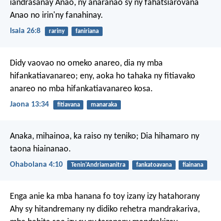
iandrasanay Anao,
ny anaranao sy ny fahatsiarovana
Anao
no irin'ny fanahinay.
Isaia 26:8
rariny
faniriana
Didy vaovao no omeko anareo, dia ny mba
hifankatiavanareo; eny, aoka ho tahaka ny fitiavako
anareo no mba hifankatiavanareo kosa.
Jaona 13:34
fitiavana
manaraka
Anaka, mihainoa, ka raiso ny teniko;
Dia hihamaro ny
taona hiainanao.
Ohabolana 4:10
Tenin'Andriamanitra
fankatoavana
fiainana
Enga anie ka mba hanana fo toy izany izy hatahorany
Ahy sy hitandremany ny didiko rehetra mandrakariva,