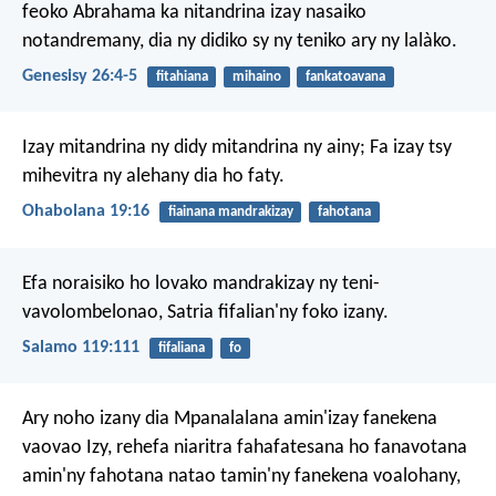
feoko Abrahama ka nitandrina izay nasaiko
notandremany, dia ny didiko sy ny teniko ary ny lalàko.
Genesisy 26:4-5
fitahiana
mihaino
fankatoavana
Izay mitandrina ny didy mitandrina ny ainy;
Fa izay tsy
mihevitra ny alehany dia ho faty.
Ohabolana 19:16
fiainana mandrakizay
fahotana
Efa noraisiko ho lovako mandrakizay ny teni-
vavolombelonao,
Satria fifalian'ny foko izany.
Salamo 119:111
fifaliana
fo
Ary noho izany dia Mpanalalana amin'izay fanekena
vaovao Izy, rehefa niaritra fahafatesana ho fanavotana
amin'ny fahotana natao tamin'ny fanekena voalohany,