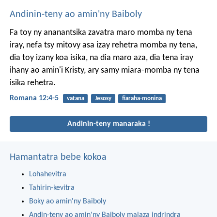
Andinin-teny ao amin'ny Baiboly
Fa toy ny ananantsika zavatra maro momba ny tena
iray, nefa tsy mitovy asa izay rehetra momba ny tena,
dia toy izany koa isika, na dia maro aza, dia tena iray
ihany ao amin'i Kristy, ary samy miara-momba ny tena
isika rehetra.
Romana 12:4-5
vatana
Jesosy
fiaraha-monina
Andinin-teny manaraka !
Hamantatra bebe kokoa
Lohahevitra
Tahirin-kevitra
Boky ao amin'ny Baiboly
Andin-teny ao amin'ny Baiboly malaza indrindra