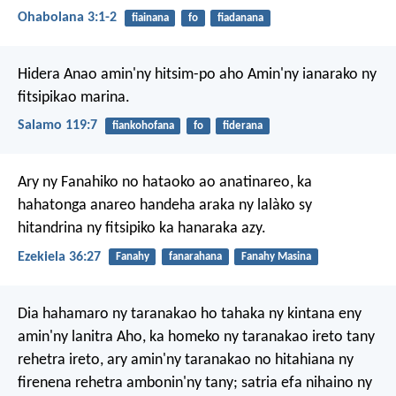
Ohabolana 3:1-2
fiainana
fo
fiadanana
Hidera Anao amin'ny hitsim-po aho
Amin'ny ianarako ny
fitsipikao marina.
Salamo 119:7
fiankohofana
fo
fiderana
Ary ny Fanahiko no hataoko ao anatinareo, ka
hahatonga anareo handeha araka ny lalàko sy
hitandrina ny fitsipiko ka hanaraka azy.
Ezekiela 36:27
Fanahy
fanarahana
Fanahy Masina
Dia hahamaro ny taranakao ho tahaka ny kintana eny
amin'ny lanitra Aho, ka homeko ny taranakao ireto tany
rehetra ireto, ary amin'ny taranakao no hitahiana ny
firenena rehetra ambonin'ny tany; satria efa nihaino ny