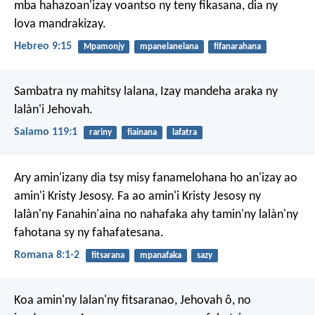
mba hahazoan'izay voantso ny teny fikasana, dia ny
lova mandrakizay.
Hebreo 9:15
Mpamonjy
mpanelanelana
fifanarahana
Sambatra ny mahitsy lalana,
Izay mandeha araka ny
lalàn'i Jehovah.
Salamo 119:1
rariny
fiainana
lafatra
Ary amin'izany dia tsy misy fanamelohana ho an'izay ao
amin'i Kristy Jesosy. Fa ao amin'i Kristy Jesosy ny
lalàn'ny Fanahin'aina no nahafaka ahy tamin'ny lalàn'ny
fahotana sy ny fahafatesana.
Romana 8:1-2
fitsarana
mpanafaka
sazy
Koa amin'ny lalan'ny fitsaranao, Jehovah ô,
no