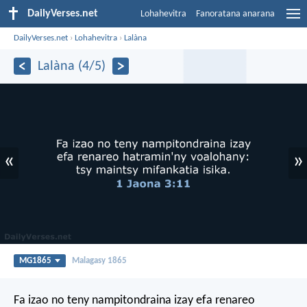
DailyVerses.net
Lohahevitra
Fanoratana anarana
DailyVerses.net
›
Lohahevitra
›
Lalàna
Lalàna (4/5)
«
»
MG1865
Malagasy 1865
Fa izao no teny nampitondraina izay efa renareo