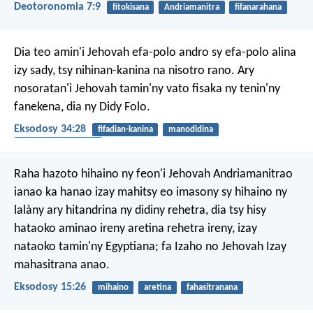
Deotoronomia 7:9
fitokisana
Andriamanitra
fifanarahana
Dia teo amin'i Jehovah efa-polo andro sy efa-polo alina
izy sady, tsy nihinan-kanina na nisotro rano. Ary
nosoratan'i Jehovah tamin'ny vato fisaka ny tenin'ny
fanekena, dia ny Didy Folo.
Eksodosy 34:28
fifadian-kanina
manodidina
Tenin'Andriamanitra
Raha hazoto hihaino ny feon'i Jehovah Andriamanitrao
ianao ka hanao izay mahitsy eo imasony sy hihaino ny
lalàny ary hitandrina ny didiny rehetra, dia tsy hisy
hataoko aminao ireny aretina rehetra ireny, izay
nataoko tamin'ny Egyptiana; fa Izaho no Jehovah Izay
mahasitrana anao.
Eksodosy 15:26
mihaino
aretina
fahasitranana