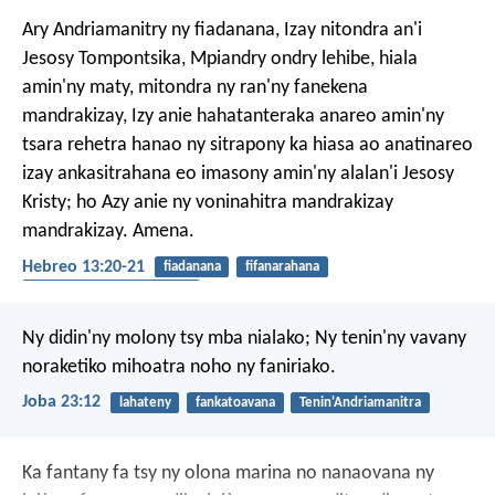
Ary Andriamanitry ny fiadanana, Izay nitondra an'i
Jesosy Tompontsika, Mpiandry ondry lehibe, hiala
amin'ny maty, mitondra ny ran'ny fanekena
mandrakizay, Izy anie hahatanteraka anareo amin'ny
tsara rehetra hanao ny sitrapony ka hiasa ao anatinareo
izay ankasitrahana eo imasony amin'ny alalan'i Jesosy
Kristy; ho Azy anie ny voninahitra mandrakizay
mandrakizay. Amena.
Hebreo 13:20-21
fiadanana
fifanarahana
fitsanganana amin'ny maty
Ny didin'ny molony tsy mba nialako;
Ny tenin'ny vavany
noraketiko mihoatra noho ny faniriako.
Joba 23:12
lahateny
fankatoavana
Tenin'Andriamanitra
Ka fantany fa tsy ny olona marina no nanaovana ny