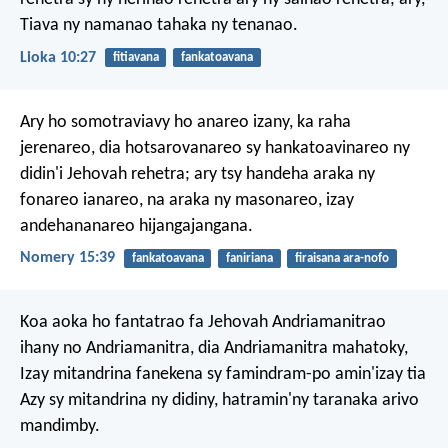
Tiava ny namanao tahaka ny tenanao.
Lioka 10:27
fitiavana
fankatoavana
Ary ho somotraviavy ho anareo izany, ka raha
jerenareo, dia hotsarovanareo sy hankatoavinareo ny
didin'i Jehovah rehetra; ary tsy handeha araka ny
fonareo ianareo, na araka ny masonareo, izay
andehananareo hijangajangana.
Nomery 15:39
fankatoavana
faniriana
firaisana ara-nofo
Koa aoka ho fantatrao fa Jehovah Andriamanitrao
ihany no Andriamanitra, dia Andriamanitra mahatoky,
Izay mitandrina fanekena sy famindram-po amin'izay tia
Azy sy mitandrina ny didiny, hatramin'ny taranaka arivo
mandimby.