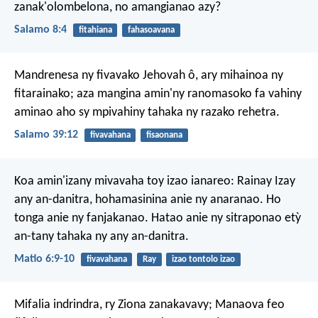
zanak'olombelona, no amangianao azy?
Salamo 8:4
fitahiana
fahasoavana
Mandrenesa ny fivavako Jehovah ô,
ary mihainoa ny
fitarainako;
aza mangina amin'ny ranomasoko
fa vahiny
aminao aho
sy mpivahiny tahaka ny razako rehetra.
Salamo 39:12
fivavahana
fisaonana
Koa amin'izany mivavaha toy izao ianareo:
Rainay Izay
any an-danitra,
hohamasinina anie ny anaranao.
Ho
tonga anie ny fanjakanao.
Hatao anie ny sitraponao
etỳ
an-tany tahaka ny any an-danitra.
Matio 6:9-10
fivavahana
Ray
izao tontolo izao
Mifalia indrindra, ry Ziona zanakavavy; Manaova feo