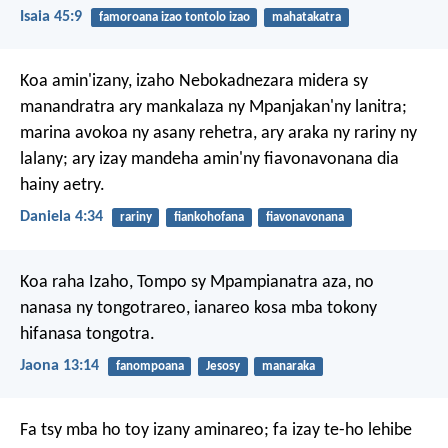
Isaia 45:9
famoroana izao tontolo izao
mahatakatra
Koa amin'izany, izaho Nebokadnezara midera sy
manandratra ary mankalaza ny Mpanjakan'ny lanitra;
marina avokoa ny asany rehetra, ary araka ny rariny ny
lalany; ary izay mandeha amin'ny fiavonavonana dia
hainy aetry.
Daniela 4:34
rariny
fiankohofana
fiavonavonana
Koa raha Izaho, Tompo sy Mpampianatra aza, no
nanasa ny tongotrareo, ianareo kosa mba tokony
hifanasa tongotra.
Jaona 13:14
fanompoana
Jesosy
manaraka
Fa tsy mba ho toy izany aminareo; fa izay te-ho lehibe