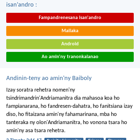
isan'andro :
Fampandrenesana isan'andro
Mailaka
Android
Ao amin'ny tranonkalanao
Andinin-teny ao amin'ny Baiboly
Izay soratra rehetra nomen'ny
tsindrimandrin'Andriamanitra dia mahasoa koa ho
fampianarana, ho fandresen-dahatra, ho fanitsiana izay
diso, ho fitaizana amin'ny fahamarinana, mba ho
tanteraka ny olon'Andriamanitra, ho vonona tsara ho
amin'ny asa tsara rehetra.