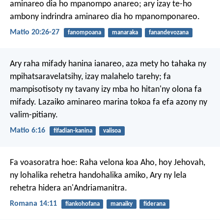
aminareo dia ho mpanompo anareo; ary izay te-ho
ambony indrindra aminareo dia ho mpanomponareo.
Matio 20:26-27
fanompoana
manaraka
fanandevozana
Ary raha mifady hanina ianareo, aza mety ho tahaka ny
mpihatsaravelatsihy, izay malahelo tarehy; fa
mampisotisoty ny tavany izy mba ho hitan'ny olona fa
mifady. Lazaiko aminareo marina tokoa fa efa azony ny
valim-pitiany.
Matio 6:16
fifadian-kanina
valisoa
Fa voasoratra hoe: Raha velona koa Aho, hoy Jehovah,
ny lohalika rehetra handohalika amiko, Ary ny lela
rehetra hidera an'Andriamanitra.
Romana 14:11
fiankohofana
manaiky
fiderana