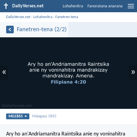
DailyVerses.net
Lohahevitra
Fanoratana anarana
DailyVerses.net
›
Lohahevitra
›
Fanetren-tena
Fanetren-tena (2/2)
«
»
MG1865
Malagasy 1865
Ary ho an'Andriamanitra Raintsika anie ny voninahitra