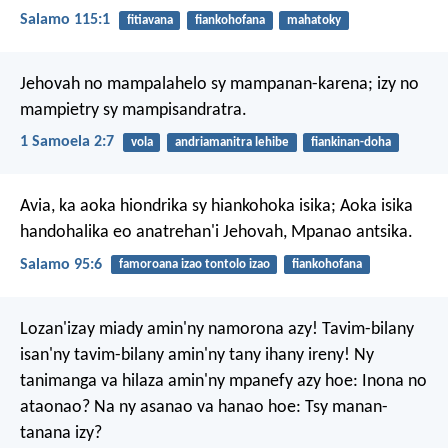
Salamo 115:1
fitiavana
fiankohofana
mahatoky
Jehovah no mampalahelo sy mampanan-karena;
izy no
mampietry sy mampisandratra.
1 Samoela 2:7
vola
andriamanitra lehibe
fiankinan-doha
Avia, ka aoka hiondrika sy hiankohoka isika;
Aoka isika
handohalika eo anatrehan'i Jehovah, Mpanao antsika.
Salamo 95:6
famoroana izao tontolo izao
fiankohofana
Lozan'izay miady amin'ny namorona azy! Tavim-bilany
isan'ny tavim-bilany amin'ny tany ihany ireny! Ny
tanimanga va hilaza amin'ny mpanefy azy hoe: Inona no
ataonao? Na ny asanao va hanao hoe: Tsy manan-
tanana izy?