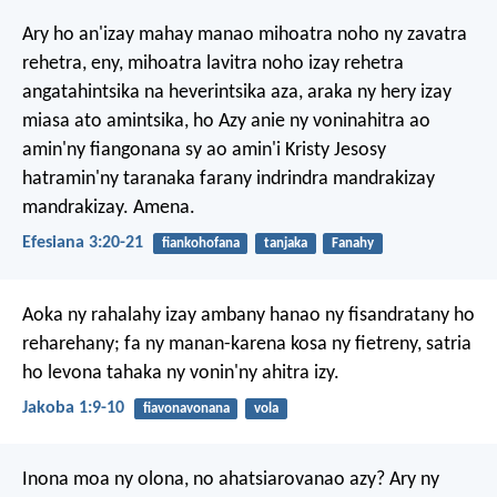
Ary ho an'izay mahay manao mihoatra noho ny zavatra
rehetra, eny, mihoatra lavitra noho izay rehetra
angatahintsika na heverintsika aza, araka ny hery izay
miasa ato amintsika, ho Azy anie ny voninahitra ao
amin'ny fiangonana sy ao amin'i Kristy Jesosy
hatramin'ny taranaka farany indrindra mandrakizay
mandrakizay. Amena.
Efesiana 3:20-21
fiankohofana
tanjaka
Fanahy
Aoka ny rahalahy izay ambany hanao ny fisandratany ho
reharehany; fa ny manan-karena kosa ny fietreny, satria
ho levona tahaka ny vonin'ny ahitra izy.
Jakoba 1:9-10
fiavonavonana
vola
Inona moa ny olona, no ahatsiarovanao azy?
Ary ny