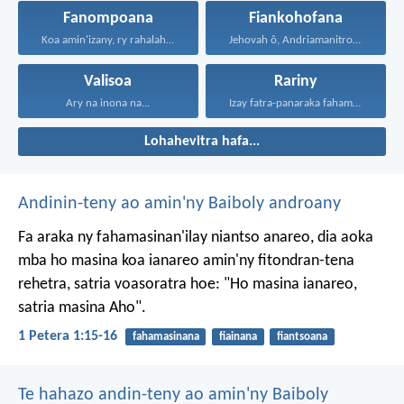
Fanompoana
Fiankohofana
Koa amin'izany, ry rahalahy...
Jehovah ô, Andriamanitro Hianao...
Valisoa
Rariny
Ary na inona na...
Izay fatra-panaraka fahamarinana sy...
Lohahevitra hafa...
Andinin-teny ao amin'ny Baiboly androany
Fa araka ny fahamasinan'ilay niantso anareo, dia aoka
mba ho masina koa ianareo amin'ny fitondran-tena
rehetra, satria voasoratra hoe: "Ho masina ianareo,
satria masina Aho".
1 Petera 1:15-16
fahamasinana
fiainana
fiantsoana
Te hahazo andin-teny ao amin'ny Baiboly