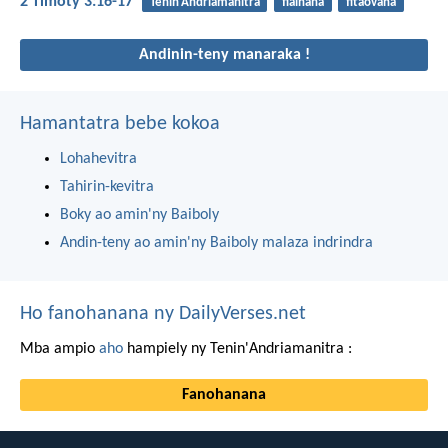
2 Timoty 3:16-17
Tenin'Andriamanitra
fiainana
fitaovana
Andinin-teny manaraka !
Hamantatra bebe kokoa
Lohahevitra
Tahirin-kevitra
Boky ao amin'ny Baiboly
Andin-teny ao amin'ny Baiboly malaza indrindra
Ho fanohanana ny DailyVerses.net
Mba ampio
aho
hampiely ny Tenin'Andriamanitra :
Fanohanana