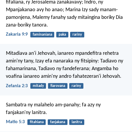
fifaliana, ry Jerosalema zanakavavy; Indro, ny
Mpanjakanao avy ho anao; Marina Izy sady manam-
pamonjena, Malemy fanahy sady mitaingina boriky Dia
zana-boriky tanora.
Zakaria 9:9
faminaniana
paka
rariny
Mitadiava an'i Jehovah, ianareo mpandefitra rehetra
amin'ny tany,
Izay efa nanaraka ny fitsipiny:
Tadiavo ny
fahamarinana, Tadiavo ny fandeferana;
Angamba ho
voafina ianareo
amin'ny andro fahatezeran'i Jehovah.
Zefania 2:3
mitady
fiarovana
rariny
Sambatra ny malahelo am-panahy; fa azy ny
fanjakan'ny lanitra.
Matio 5:3
fitahiana
fanjakana
lanitra