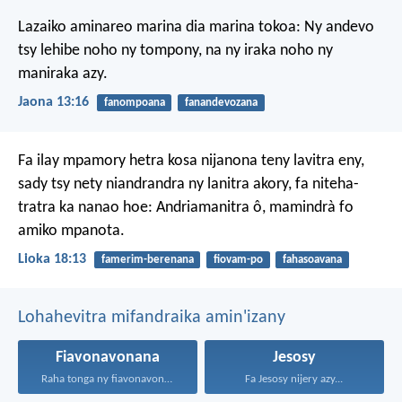
Lazaiko aminareo marina dia marina tokoa: Ny andevo
tsy lehibe noho ny tompony, na ny iraka noho ny
maniraka azy.
Jaona 13:16
fanompoana
fanandevozana
Fa ilay mpamory hetra kosa nijanona teny lavitra eny,
sady tsy nety niandrandra ny lanitra akory, fa niteha-
tratra ka nanao hoe: Andriamanitra ô, mamindrà fo
amiko mpanota.
Lioka 18:13
famerim-berenana
fiovam-po
fahasoavana
Lohahevitra mifandraika amin'izany
Fiavonavonana
Jesosy
Raha tonga ny fiavonavonana...
Fa Jesosy nijery azy...