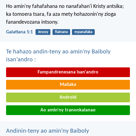
Ho amin'ny fahafahana no nanafahan'i Kristy antsika;
ka tomoera tsara, fa aza mety hohazonin'ny zioga
fanandevozana intsony.
Galatiana 5:1
Jesosy
fiainana
mpanafaka
Te hahazo andin-teny ao amin'ny Baiboly
isan'andro :
Fampandrenesana isan'andro
Mailaka
Android
Ao amin'ny tranonkalanao
Andinin-teny ao amin'ny Baiboly