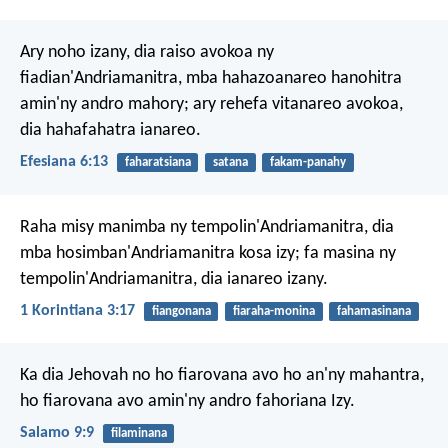
Ary noho izany, dia raiso avokoa ny
fiadian'Andriamanitra, mba hahazoanareo hanohitra
amin'ny andro mahory; ary rehefa vitanareo avokoa,
dia hahafahatra ianareo.
Efesiana 6:13
faharatsiana
satana
fakam-panahy
Raha misy manimba ny tempolin'Andriamanitra, dia
mba hosimban'Andriamanitra kosa izy; fa masina ny
tempolin'Andriamanitra, dia ianareo izany.
1 Korintiana 3:17
fiangonana
fiaraha-monina
fahamasinana
Ka dia Jehovah no ho fiarovana avo ho an'ny mahantra,
ho fiarovana avo amin'ny andro fahoriana Izy.
Salamo 9:9
filaminana