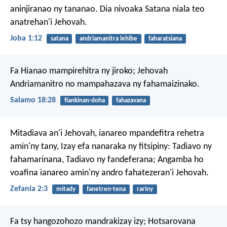
aninjiranao ny tananao. Dia nivoaka Satana niala teo
anatrehan'i Jehovah.
Joba 1:12
satana
andriamanitra lehibe
faharatsiana
Fa Hianao mampirehitra ny jiroko;
Jehovah
Andriamanitro no mampahazava ny fahamaizinako.
Salamo 18:28
fiankinan-doha
fahazavana
Mitadiava an'i Jehovah, ianareo mpandefitra rehetra
amin'ny tany,
Izay efa nanaraka ny fitsipiny:
Tadiavo ny
fahamarinana, Tadiavo ny fandeferana;
Angamba ho
voafina ianareo
amin'ny andro fahatezeran'i Jehovah.
Zefania 2:3
mitady
fanetren-tena
rariny
Fa tsy hangozohozo mandrakizay izy;
Hotsarovana