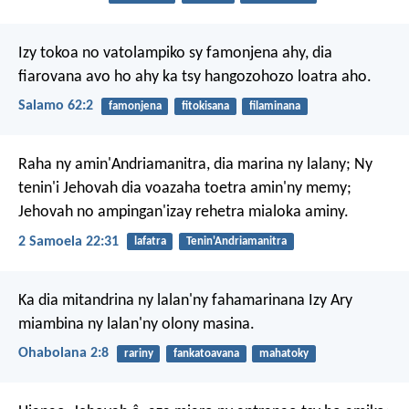
Izy tokoa no vatolampiko sy famonjena ahy,
dia
fiarovana avo ho ahy ka tsy hangozohozo loatra aho.
Salamo 62:2
famonjena
fitokisana
filaminana
Raha ny amin'Andriamanitra, dia marina ny lalany;
Ny
tenin'i Jehovah dia voazaha toetra amin'ny memy;
Jehovah no ampingan'izay rehetra mialoka aminy.
2 Samoela 22:31
lafatra
Tenin'Andriamanitra
Ka dia mitandrina ny lalan'ny fahamarinana Izy
Ary
miambina ny lalan'ny olony masina.
Ohabolana 2:8
rariny
fankatoavana
mahatoky