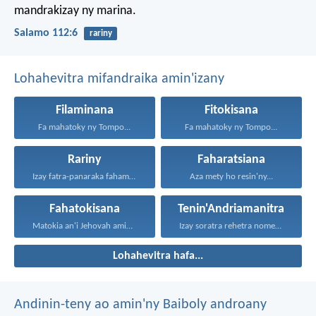
mandrakizay ny marina.
Salamo 112:6
rariny
Lohahevitra mifandraika amin'izany
Filaminana
Fitokisana
Fa mahatoky ny Tompo...
Fa mahatoky ny Tompo...
Rariny
Faharatsiana
Izay fatra-panaraka fahamarinana sy...
Aza mety ho resin'ny...
Fahatokisana
Tenin'Andriamanitra
Matokia an'i Jehovah amin'ny...
Izay soratra rehetra nomen'ny...
Lohahevitra hafa...
Andinin-teny ao amin'ny Baiboly androany