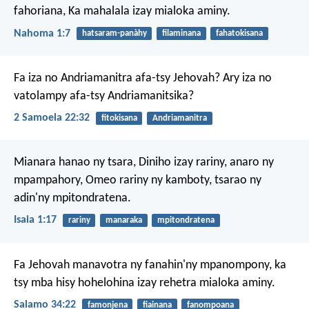
fahoriana,
Ka mahalala izay mialoka aminy.
Nahoma 1:7
hatsaram-panàhy
filaminana
fahatokisana
Fa iza no Andriamanitra afa-tsy Jehovah?
Ary iza no
vatolampy afa-tsy Andriamanitsika?
2 Samoela 22:32
fitokisana
Andriamanitra
Mianara hanao ny tsara,
Diniho izay rariny, anaro ny
mpampahory,
Omeo rariny ny kamboty,
tsarao ny
adin'ny mpitondratena.
Isaia 1:17
rariny
manaraka
mpitondratena
Fa Jehovah manavotra ny fanahin'ny mpanompony,
ka
tsy mba hisy hohelohina izay rehetra mialoka aminy.
Salamo 34:22
famonjena
fiainana
fanompoana