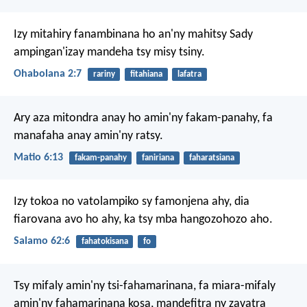
Izy mitahiry fanambinana ho an'ny mahitsy
Sady
ampingan'izay mandeha tsy misy tsiny.
Ohabolana 2:7
rariny
fitahiana
lafatra
Ary aza mitondra anay ho amin'ny fakam-panahy,
fa
manafaha anay amin'ny ratsy.
Matio 6:13
fakam-panahy
faniriana
faharatsiana
Izy tokoa no vatolampiko sy famonjena ahy,
dia
fiarovana avo ho ahy, ka tsy mba hangozohozo aho.
Salamo 62:6
fahatokisana
fo
Tsy mifaly amin'ny tsi-fahamarinana, fa miara-mifaly
amin'ny fahamarinana kosa, mandefitra ny zavatra