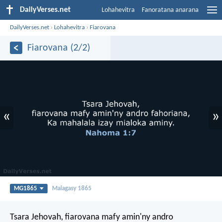
DailyVerses.net
Lohahevitra
Fanoratana anarana
DailyVerses.net
›
Lohahevitra
›
Fiarovana
Fiarovana (2/2)
«
»
MG1865
Malagasy 1865
Tsara Jehovah,
fiarovana mafy amin'ny andro