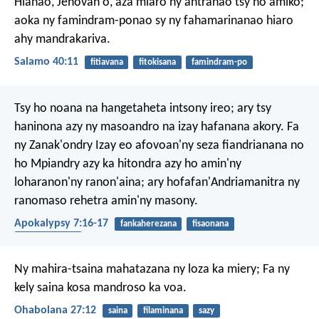
Hianao, Jehovah ô, aza miaro ny antranao tsy ho amiko;
aoka ny famindram-ponao sy ny fahamarinanao hiaro
ahy mandrakariva.
Salamo 40:11
fitiavana
fitokisana
famindram-po
Tsy ho noana na hangetaheta intsony ireo; ary tsy
haninona azy ny masoandro na izay hafanana akory. Fa
ny Zanak'ondry Izay eo afovoan'ny seza fiandrianana no
ho Mpiandry azy ka hitondra azy ho amin'ny
loharanon'ny ranon'aina; ary hofafan'Andriamanitra ny
ranomaso rehetra amin'ny masony.
Apokalypsy 7:16-17
fankaherezana
fisaonana
mpampionona
Ny mahira-tsaina mahatazana ny loza ka miery;
Fa ny
kely saina kosa mandroso ka voa.
Ohabolana 27:12
saina
filaminana
sazy