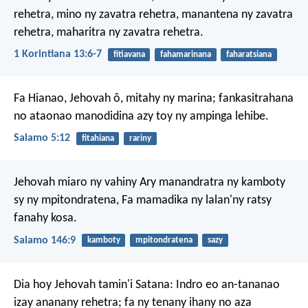
rehetra, mino ny zavatra rehetra, manantena ny zavatra
rehetra, maharitra ny zavatra rehetra.
1 Korintiana 13:6-7
fitiavana
fahamarinana
faharatsiana
Fa Hianao, Jehovah ô, mitahy ny marina;
fankasitrahana
no ataonao manodidina azy toy ny ampinga lehibe.
Salamo 5:12
fitahiana
rariny
Jehovah miaro ny vahiny
Ary manandratra ny kamboty
sy ny mpitondratena,
Fa mamadika ny lalan'ny ratsy
fanahy kosa.
Salamo 146:9
kamboty
mpitondratena
sazy
Dia hoy Jehovah tamin'i Satana: Indro eo an-tananao
izay ananany rehetra; fa ny tenany ihany no aza