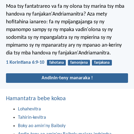
Moa tsy fantatrareo va fa ny olona tsy marina tsy mba
handova ny fanjakan'Andriamanitra? Aza mety
hofitahina ianareo: fa ny mpijangajanga sy ny
mpanompo sampy sy ny mpaka vadin'olona sy ny
sodomita sy ny mpangalatra sy ny mpierina sy ny
mpimamo sy ny mpanaratsy ary ny mpanao an-keriny
dia tsy mba handova ny fanjakan'Andriamanitra.
1 Korintiana 6:9-10
fahotana
famonjena
fanjakana
Andinin-teny manaraka !
Hamantatra bebe kokoa
Lohahevitra
Tahirin-kevitra
Boky ao amin'ny Baiboly