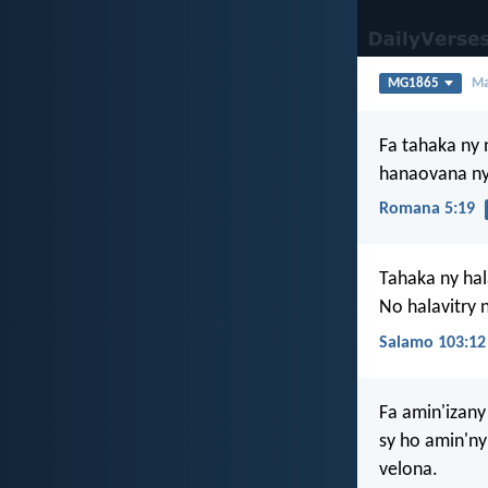
MG1865
Ma
Fa tahaka ny 
hanaovana ny
Romana 5:19
Tahaka ny hal
No halavitry 
Salamo 103:12
Fa amin'izan
sy ho amin'ny
velona.