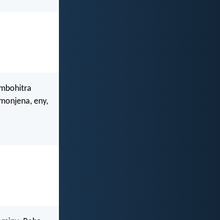
ombohitra
amonjena, eny,