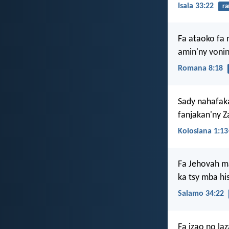
Isaia 33:22
ra
Fa ataoko fa 
amin'ny vonin
Romana 8:18
Sady nahafaka
fanjakan'ny Z
Kolosiana 1:13
Fa Jehovah m
ka tsy mba hi
Salamo 34:22
Fa izao no laz