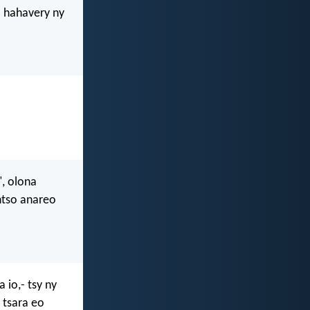
no hahavery ny
", olona
ntso anareo
 io,- tsy ny
 tsara eo