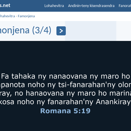
s.net
Lohahevitra
Andinin-teny kisendrasendra
Fanora
ohahevitra
›
Famonjena
onjena (3/4)