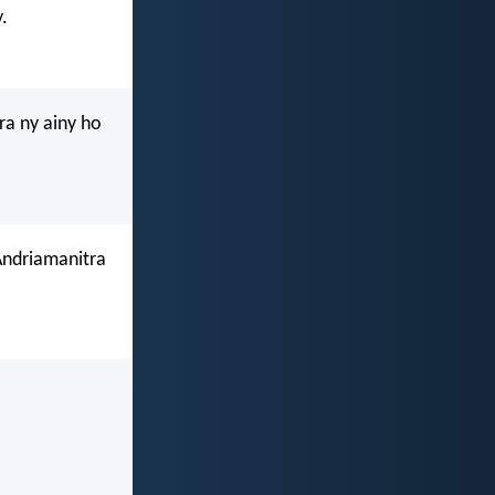
.
a ny ainy ho
'Andriamanitra