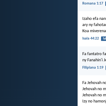
Romana 1:17
Izaho efa na
ary ny fahota
Koa miverena
Isaia 44:22
fa
Fa fantatro 
ny Fanahin'i J
Filipiana 1:19
Fa Jehovah no
Jehovah no m
Jehovah no m
Izy no hamonj