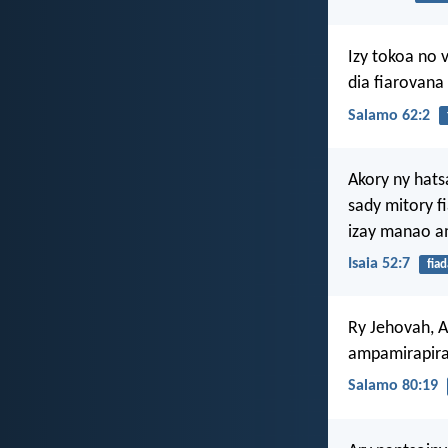
Izy tokoa no 
dia fiarovana
Salamo 62:2
Akory ny hats
sady mitory f
izay manao a
Isaia 52:7
fia
Ry Jehovah, A
ampamirapira
Salamo 80:19