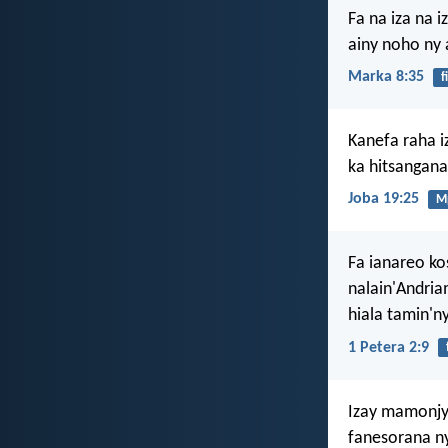
Fa na iza na i
ainy noho ny 
Marka 8:35
f
Kanefa raha i
ka hitsangan
Joba 19:25
M
Fa ianareo ko
nalain'Andria
hiala tamin'
1 Petera 2:9
Izay mamonjy 
fanesorana ny