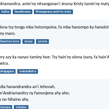
riamanitra, amin'ny nitsanganan'i Jesosy Kristy tamin'ny maty
batisa
fanadiovana
fitsanganana amin'ny maty
olona tsy tonga mba hotompoina, fa mba hanompo ka hanolotr
 ny maro.
fanetren-tena
Jesosy
sorona
jery azy ka nanao taminy hoe: Tsy hain'ny olona izany, fa hain
hetra.
fahagagana
mahatakatra
 dia hanandrandra an'i Jehovah,
an'Andriamanitry ny famonjena ahy aho;
 no hihaino ahy.
ntenana
mihaino