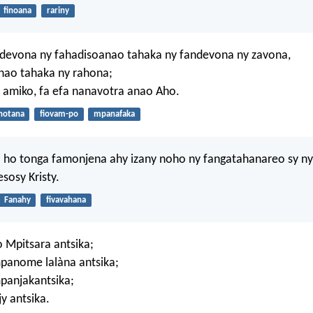
finoana
rariny
ndevona ny fahadisoanao tahaka ny fandevona ny zavona,
nao tahaka ny rahona;
 amiko, fa efa nanavotra anao Aho.
hotana
fiovam-po
mpanafaka
fa ho tonga famonjena ahy izany noho ny fangatahanareo sy 
esosy Kristy.
Fanahy
fivavahana
 Mpitsara antsika;
panome lalàna antsika;
panjakantsika;
y antsika.