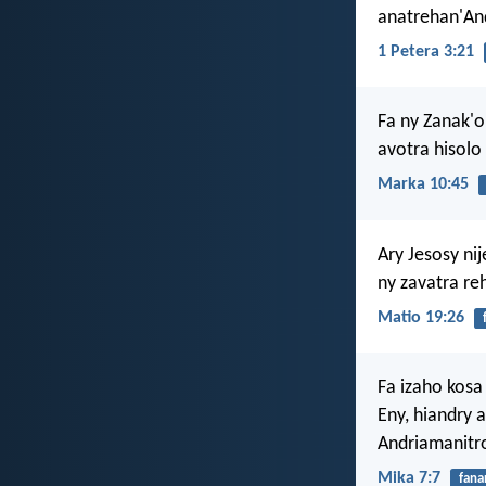
anatrehan'And
1 Petera 3:21
Fa ny Zanak'
avotra hisolo
Marka 10:45
Ary Jesosy ni
ny zavatra re
Matio 19:26
Fa izaho kosa
Eny, hiandry 
Andriamanitro
Mika 7:7
fana