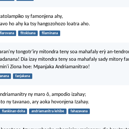
vatolampiko sy famonjena ahy,
 avo ho ahy ka tsy hangozohozo loatra aho.
fiarovana
fitokisana
filaminana
aran'ny tongotr'iry mitondra teny soa mahafaly erỳ an-tendr
iadanana! Dia izay mitondra teny soa mahafaly sady mitory f
min'i Ziona hoe: Mpanjaka Andriamanitrao!
danana
fanjakana
ndriamanitry ny maro ô, ampodio izahay;
to ny tavanao, ary aoka hovonjena Izahay.
fiankinan-doha
andriamanitra lehibe
fahazavana