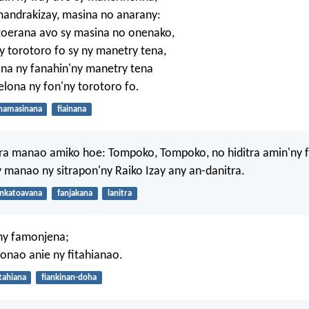
mandrakizay, masina no anarany:
toerana avo sy masina no onenako,
y torotoro fo sy ny manetry tena,
a ny fanahin'ny manetry tena
lona ny fon'ny torotoro fo.
hamasinana
fiainana
tra manao amiko hoe: Tompoko, Tompoko, no hiditra amin'ny 
ay manao ny sitrapon'ny Raiko Izay any an-danitra.
ankatoavana
fanjakana
lanitra
ny famonjena;
onao anie ny fitahianao.
itahiana
fiankinan-doha