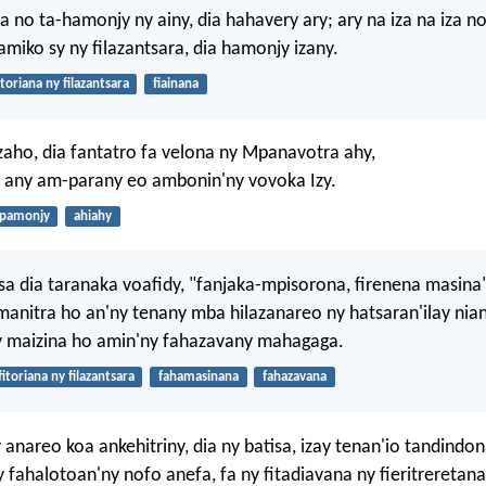
za no ta-hamonjy ny ainy, dia hahavery ary; ary na iza na iza 
amiko sy ny filazantsara, dia hamonjy izany.
itoriana ny filazantsara
fiainana
zaho, dia fantatro fa velona ny Mpanavotra ahy,
a any am-parany eo ambonin'ny vovoka Izy.
pamonjy
ahiahy
sa dia taranaka voafidy, "fanjaka-mpisorona, firenena masina
manitra ho an'ny tenany mba hilazanareo ny hatsaran'ilay nia
ny maizina ho amin'ny fahazavany mahagaga.
fitoriana ny filazantsara
fahamasinana
fahazavana
anareo koa ankehitriny, dia ny batisa, izay tenan'io tandindona
 fahalotoan'ny nofo anefa, fa ny fitadiavana ny fieritreretana