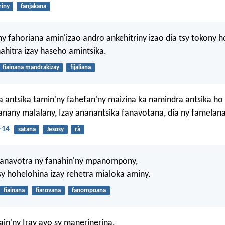
riny
fanjakana
ny fahoriana amin'izao andro ankehitriny izao dia tsy tokony 
ahitra izay haseho amintsika.
fiainana mandrakizay
fijaliana
 antsika tamin'ny fahefan'ny maizina ka namindra antsika ho
anany malalany, Izay ananantsika fanavotana, dia ny famelana
-14
satana
Jesosy
rà
anavotra ny fanahin'ny mpanompony,
sy hohelohina izay rehetra mialoka aminy.
fiainana
fiarovana
fanompoana
ain'ny Iray avo sy manerinerina,