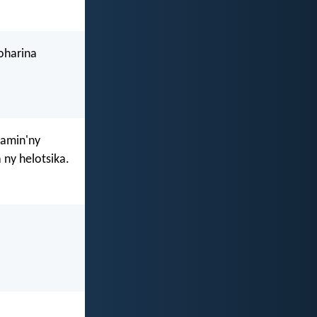
hoharina
 amin'ny
 ny helotsika.