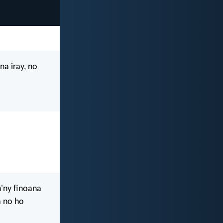
a iray, no
'ny finoana
a no ho