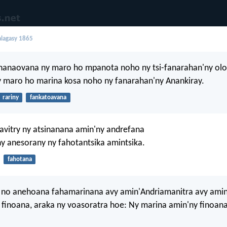
lagasy 1865
nanaovana ny maro ho mpanota noho ny tsi-fanarahan'ny olon
 maro ho marina kosa noho ny fanarahan'ny Anankiray.
rariny
fankatoavana
avitry ny atsinanana amin'ny andrefana
ny anesorany ny fahotantsika amintsika.
fahotana
y no anehoana fahamarinana avy amin'Andriamanitra avy amin
 finoana, araka ny voasoratra hoe: Ny marina amin'ny finoan