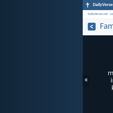
DailyVerse
DailyVerses.net
›
L
Fam
«