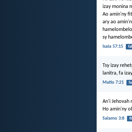
izay monina 
Ao amin'ny fi
ary ao amin'n
hamelombelon
sy hamelombe
Isaia 57:15
fa
Tsy izay rehe
lanitra, fa iz
Matio 7:21
f
An'i Jehovah 
Ho amin'ny ol
Salamo 3:8
f