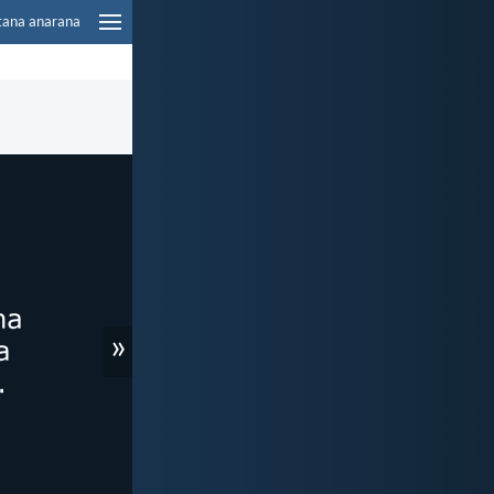
tana anarana
»