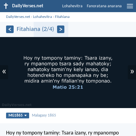
DailyVerses.net
Lohahevitra
Fanoratana anarana
DailyVerses.net
›
Lohahevitra
›
Fitahiana
Fitahiana (2/4)
«
»
MG1865
Malagasy 1865
Hoy ny tompony taminy: Tsara izany, ry mpanompo