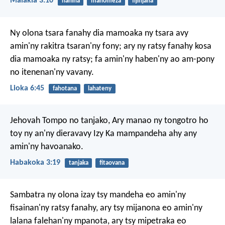
Malakia 3:10
hanina
manomeza
fijinjana
Ny olona tsara fanahy dia mamoaka ny tsara avy
amin'ny rakitra tsaran'ny fony; ary ny ratsy fanahy kosa
dia mamoaka ny ratsy; fa amin'ny haben'ny ao am-pony
no itenenan'ny vavany.
Lioka 6:45
fahotana
lahateny
Jehovah Tompo no tanjako,
Ary manao ny tongotro ho
toy ny an'ny dieravavy Izy
Ka mampandeha ahy any
amin'ny havoanako.
Habakoka 3:19
tanjaka
fitaovana
Sambatra ny olona
izay tsy mandeha eo amin'ny
fisainan'ny ratsy fanahy,
ary tsy mijanona eo amin'ny
lalana falehan'ny mpanota,
ary tsy mipetraka eo