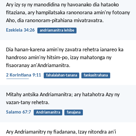
Ary izy sy ny manodidina ny havoanako dia hataoko
fitaziana, ary hampilatsaka ranonorana amin'ny fotoany
Aho, dia ranonoram-pitahiana mivatravatra.
Ezekiela 34:26
andriamanitra lehibe
Dia hanan-karena amin'ny zavatra rehetra ianareo ka
handroso amin'ny hitsim-po, izay mahatonga ny
fisaoranay an'Andriamanitra.
2 Korintiana 9:11
fahalalahan-tanana
fankasitrahana
manomeza
Mitahy antsika Andriamanitra;
ary hatahotra Azy ny
vazan-tany rehetra.
Salamo 67:7
Andriamanitra
fanajana
Ary Andriamanitry ny fiadanana, Izay nitondra an'i