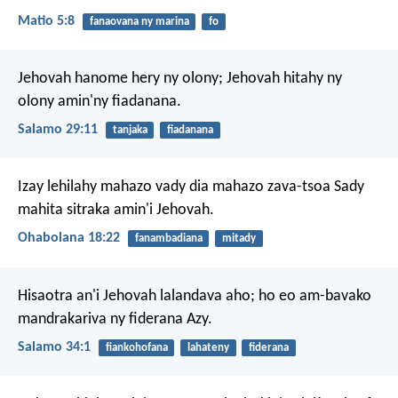
Matio 5:8
fanaovana ny marina
fo
Jehovah hanome hery ny olony;
Jehovah hitahy ny
olony amin'ny fiadanana.
Salamo 29:11
tanjaka
fiadanana
Izay lehilahy mahazo vady dia mahazo zava-tsoa
Sady
mahita sitraka amin'i Jehovah.
Ohabolana 18:22
fanambadiana
mitady
Hisaotra an'i Jehovah lalandava aho;
ho eo am-bavako
mandrakariva ny fiderana Azy.
Salamo 34:1
fiankohofana
lahateny
fiderana