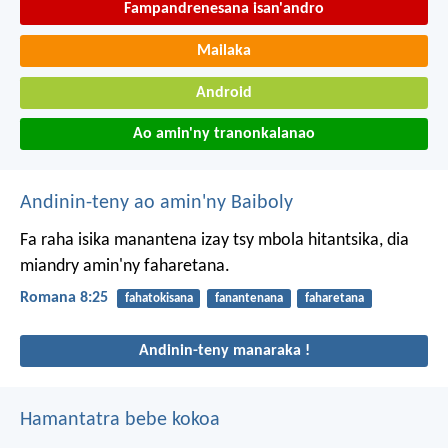
Fampandrenesana isan'andro
Mailaka
Android
Ao amin'ny tranonkalanao
Andinin-teny ao amin'ny Baiboly
Fa raha isika manantena izay tsy mbola hitantsika, dia
miandry amin'ny faharetana.
Romana 8:25
fahatokisana
fanantenana
faharetana
Andinin-teny manaraka !
Hamantatra bebe kokoa