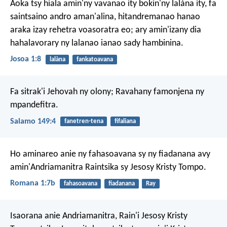
Aoka tsy hiala amin'ny vavanao ity bokin'ny lalàna ity, fa
saintsaino andro aman'alina, hitandremanao hanao
araka izay rehetra voasoratra eo; ary amin'izany dia
hahalavorary ny lalanao ianao sady hambinina.
Josoa 1:8
lalàna
fankatoavana
Fa sitrak'i Jehovah ny olony;
Ravahany famonjena ny
mpandefitra.
Salamo 149:4
fanetren-tena
fifaliana
Ho aminareo anie ny fahasoavana sy ny fiadanana avy
amin'Andriamanitra Raintsika sy Jesosy Kristy Tompo.
Romana 1:7b
fahasoavana
fiadanana
Ray
Isaorana anie Andriamanitra, Rain'i Jesosy Kristy