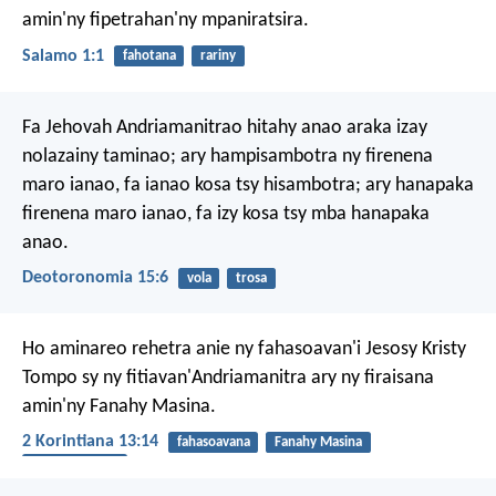
amin'ny fipetrahan'ny mpaniratsira.
Salamo 1:1
fahotana
rariny
Fa Jehovah Andriamanitrao hitahy anao araka izay
nolazainy taminao; ary hampisambotra ny firenena
maro ianao, fa ianao kosa tsy hisambotra; ary hanapaka
firenena maro ianao, fa izy kosa tsy mba hanapaka
anao.
Deotoronomia 15:6
vola
trosa
Ho aminareo rehetra anie ny fahasoavan'i Jesosy Kristy
Tompo sy ny fitiavan'Andriamanitra ary ny firaisana
amin'ny Fanahy Masina.
2 Korintiana 13:14
fahasoavana
Fanahy Masina
Andriamanitra