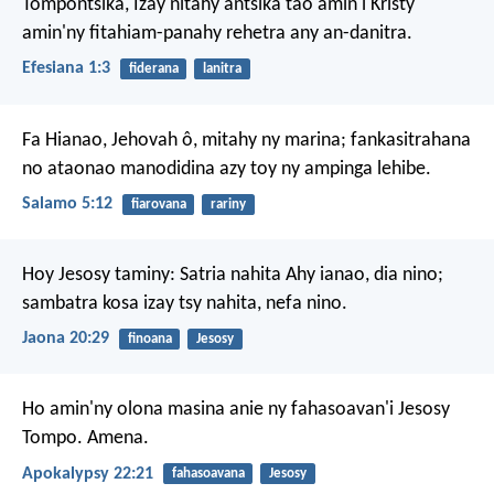
Tompontsika, Izay nitahy antsika tao amin'i Kristy
amin'ny fitahiam-panahy rehetra any an-danitra.
Efesiana 1:3
fiderana
lanitra
Fa Hianao, Jehovah ô, mitahy ny marina;
fankasitrahana
no ataonao manodidina azy toy ny ampinga lehibe.
Salamo 5:12
fiarovana
rariny
Hoy Jesosy taminy: Satria nahita Ahy ianao, dia nino;
sambatra kosa izay tsy nahita, nefa nino.
Jaona 20:29
finoana
Jesosy
Ho amin'ny olona masina anie ny fahasoavan'i Jesosy
Tompo. Amena.
Apokalypsy 22:21
fahasoavana
Jesosy