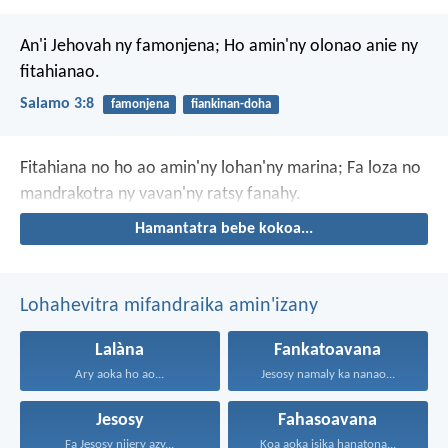
An'i Jehovah ny famonjena;
Ho amin'ny olonao anie ny
fitahianao.
Salamo 3:8
famonjena
fiankinan-doha
Fitahiana no ho ao amin'ny lohan'ny marina;
Fa loza no
mandrakotra ny vavan'ny ratsy fanahy.
Hamantatra bebe kokoa...
Lohahevitra mifandraika amin'izany
Lalàna
Fankatoavana
Ary aoka ho ao...
Jesosy namaly ka nanao...
Jesosy
Fahasoavana
Fa Jesosy nijery azy...
Koa aoka isika hanatona...