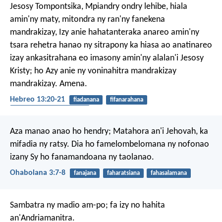
Jesosy Tompontsika, Mpiandry ondry lehibe, hiala
amin'ny maty, mitondra ny ran'ny fanekena
mandrakizay, Izy anie hahatanteraka anareo amin'ny
tsara rehetra hanao ny sitrapony ka hiasa ao anatinareo
izay ankasitrahana eo imasony amin'ny alalan'i Jesosy
Kristy; ho Azy anie ny voninahitra mandrakizay
mandrakizay. Amena.
Hebreo 13:20-21
fiadanana
fifanarahana
fitsanganana amin'ny maty
Aza manao anao ho hendry;
Matahora an'i Jehovah, ka
mifadia ny ratsy.
Dia ho famelombelomana ny nofonao
izany
Sy ho fanamandoana ny taolanao.
Ohabolana 3:7-8
fanajana
faharatsiana
fahasalamana
Sambatra ny madio am-po;
fa izy no hahita
an'Andriamanitra.