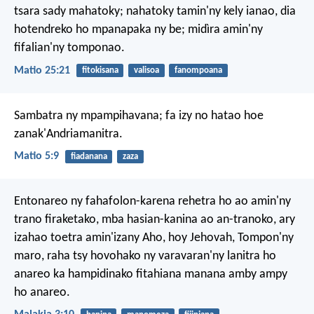
tsara sady mahatoky; nahatoky tamin'ny kely ianao, dia
hotendreko ho mpanapaka ny be; midìra amin'ny
fifalian'ny tomponao.
Matio 25:21
fitokisana
valisoa
fanompoana
Sambatra ny mpampihavana;
fa izy no hatao hoe
zanak'Andriamanitra.
Matio 5:9
fiadanana
zaza
Entonareo ny fahafolon-karena rehetra ho ao amin'ny
trano firaketako, mba hasian-kanina ao an-tranoko, ary
izahao toetra amin'izany Aho, hoy Jehovah, Tompon'ny
maro, raha tsy hovohako ny varavaran'ny lanitra ho
anareo ka hampidinako fitahiana manana amby ampy
ho anareo.