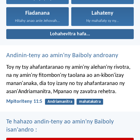
Fiadanana
Lahateny
Hitahy anao anie Jehovah...
Ny mahafaty sy ny...
Lohahevitra hafa...
Andinin-teny ao amin'ny Baiboly androany
Toy ny tsy ahafantaranao ny amin'ny alehan'ny rivotra,
na ny amin'ny fitombon'ny taolana ao an-kibon'izay
manan'anaka, dia toy izany no tsy ahafantaranao ny
asan'Andriamanitra, Mpanao ny zavatra rehetra.
Mpitoriteny 11:5
Andriamanitra
mahatakatra
Te hahazo andin-teny ao amin'ny Baiboly
isan'andro :