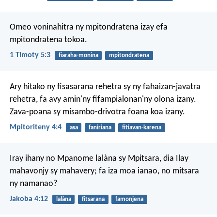
Omeo voninahitra ny mpitondratena izay efa
mpitondratena tokoa.
1 Timoty 5:3
fiaraha-monina
mpitondratena
Ary hitako ny fisasarana rehetra sy ny fahaizan-javatra
rehetra, fa avy amin'ny fifampialonan'ny olona izany.
Zava-poana sy misambo-drivotra foana koa izany.
Mpitoriteny 4:4
asa
faniriana
fitiavan-karena
Iray ihany no Mpanome lalàna sy Mpitsara, dia Ilay
mahavonjy sy mahavery; fa iza moa ianao, no mitsara
ny namanao?
Jakoba 4:12
lalàna
fitsarana
famonjena