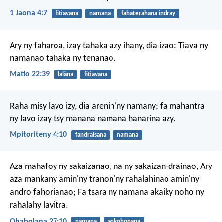
1 Jaona 4:7
fitiavana
namana
fahaterahana indray
Ary ny faharoa, izay tahaka azy ihany, dia izao: Tiava ny
namanao tahaka ny tenanao.
Matio 22:39
lalàna
fitiavana
Raha misy lavo izy, dia arenin'ny namany; fa mahantra
ny lavo izay tsy manana namana hanarina azy.
Mpitoriteny 4:10
fandraisana
namana
Aza mahafoy ny sakaizanao, na ny sakaizan-drainao,
Ary
aza mankany amin'ny tranon'ny rahalahinao amin'ny
andro fahorianao;
Fa tsara ny namana akaiky noho ny
rahalahy lavitra.
Ohabolana 27:10
namana
ankohonana