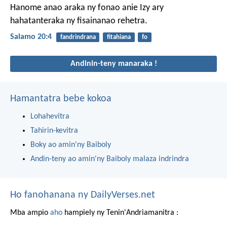
Hanome anao araka ny fonao anie
Izy ary
hahatanteraka ny fisainanao rehetra.
Salamo 20:4
fandrindrana
fitahiana
fo
Andinin-teny manaraka !
Hamantatra bebe kokoa
Lohahevitra
Tahirin-kevitra
Boky ao amin'ny Baiboly
Andin-teny ao amin'ny Baiboly malaza indrindra
Ho fanohanana ny DailyVerses.net
Mba ampio
aho
hampiely ny Tenin'Andriamanitra :