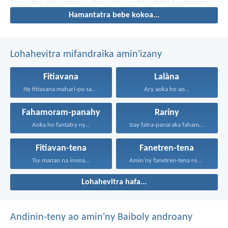
tena, dia mihoatra lavitra noho ny fanatitra hodorana
Hamantatra bebe kokoa...
sy ny fanatitra hafa rehetra izany.
Lohahevitra mifandraika amin'izany
Fitiavana
Lalàna
Ny fitiavana mahari-po sady...
Ary aoka ho ao...
Fahamoram-panahy
Rariny
Aoka ho fantatry ny...
Izay fatra-panaraka fahamarinana sy...
Fitiavan-tena
Fanetren-tena
Tsy manao na inona...
Amin'ny fanetren-tena rehetra sy...
Lohahevitra hafa...
Andinin-teny ao amin'ny Baiboly androany