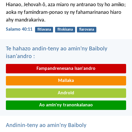
Hianao, Jehovah ô, aza miaro ny antranao tsy ho amiko;
aoka ny famindram-ponao sy ny fahamarinanao hiaro
ahy mandrakariva.
Salamo 40:11
fitiavana
fitokisana
fiarovana
Te hahazo andin-teny ao amin'ny Baiboly
isan'andro :
Fampandrenesana isan'andro
Mailaka
Android
Ao amin'ny tranonkalanao
Andinin-teny ao amin'ny Baiboly