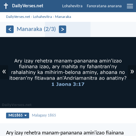
DailyVerses.net
Lohahevitra
Fanoratana anarana
DailyVerses.net
›
Lohahevitra
›
Manaraka
Manaraka (2/3)
«
»
MG1865
Malagasy 1865
Ary izay rehetra manam-pananana amin'izao fiainana