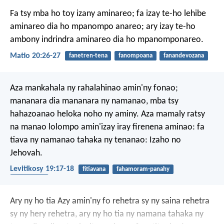
Fa tsy mba ho toy izany aminareo; fa izay te-ho lehibe
aminareo dia ho mpanompo anareo; ary izay te-ho
ambony indrindra aminareo dia ho mpanomponareo.
Matio 20:26-27
fanetren-tena
fanompoana
fanandevozana
Aza mankahala ny rahalahinao amin'ny fonao;
mananara dia mananara ny namanao, mba tsy
hahazoanao heloka noho ny aminy. Aza mamaly ratsy
na manao lolompo amin'izay iray firenena aminao: fa
tiava ny namanao tahaka ny tenanao: Izaho no
Jehovah.
Levitikosy 19:17-18
fitiavana
fahamoram-panahy
hatezerana
Ary ny ho tia Azy amin'ny fo rehetra sy ny saina rehetra
sy ny hery rehetra, ary ny ho tia ny namana tahaka ny