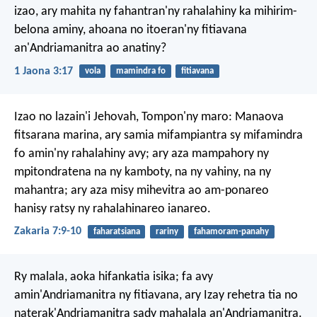
izao, ary mahita ny fahantran'ny rahalahiny ka mihirim-
belona aminy, ahoana no itoeran'ny fitiavana
an'Andriamanitra ao anatiny?
1 Jaona 3:17
vola
mamindra fo
fitiavana
Izao no lazain'i Jehovah, Tompon'ny maro: Manaova
fitsarana marina, ary samia mifampiantra sy mifamindra
fo amin'ny rahalahiny avy; ary aza mampahory ny
mpitondratena na ny kamboty, na ny vahiny, na ny
mahantra; ary aza misy mihevitra ao am-ponareo
hanisy ratsy ny rahalahinareo ianareo.
Zakaria 7:9-10
faharatsiana
rariny
fahamoram-panahy
Ry malala, aoka hifankatia isika; fa avy
amin'Andriamanitra ny fitiavana, ary Izay rehetra tia no
naterak'Andriamanitra sady mahalala an'Andriamanitra.