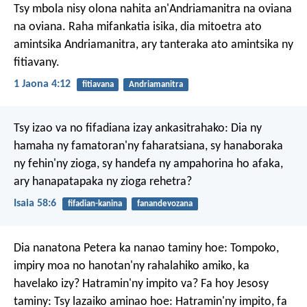
Tsy mbola nisy olona nahita an'Andriamanitra na oviana
na oviana. Raha mifankatia isika, dia mitoetra ato
amintsika Andriamanitra, ary tanteraka ato amintsika ny
fitiavany.
1 Jaona 4:12
fitiavana
Andriamanitra
Tsy izao va no fifadiana izay ankasitrahako:
Dia ny
hamaha ny famatoran'ny faharatsiana,
sy hanaboraka
ny fehin'ny zioga,
sy handefa ny ampahorina ho afaka,
ary hanapatapaka ny zioga rehetra?
Isaia 58:6
fifadian-kanina
fanandevozana
Dia nanatona Petera ka nanao taminy hoe: Tompoko,
impiry moa no hanotan'ny rahalahiko amiko, ka
havelako izy? Hatramin'ny impito va? Fa hoy Jesosy
taminy: Tsy lazaiko aminao hoe: Hatramin'ny impito, fa