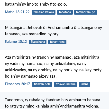
hatramin'ny impito amby fito-polo.
Matio 18:21-22
famelàn-keloka
fahotana
famindram-po
Mitsangàna, Jehovah ô;
Andriamanitra ô, atsangano ny
tananao,
aza manadino ny ory.
Salamo 10:12
fivavahana
fahantrana
Aza mitsiriritra ny tranon'ny namanao; aza mitsiriritra
ny vadin'ny namanao, na ny ankizilahiny, na ny
ankizivaviny, na ny ombiny, na ny borikiny, na izay mety
ho an'ny namanao akory aza.
Eksodosy 20:17
fitiavan-bola
fitiavan-karena
lalàna
Tandremo, ry rahalahy, fandrao hisy aminareo hanana
fo ratsy tsy mino ka hiala amin'Andriamanitra velona.