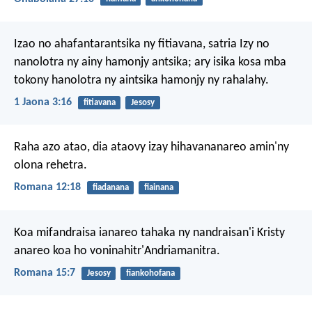
Izao no ahafantarantsika ny fitiavana, satria Izy no
nanolotra ny ainy hamonjy antsika; ary isika kosa mba
tokony hanolotra ny aintsika hamonjy ny rahalahy.
1 Jaona 3:16
fitiavana
Jesosy
Raha azo atao, dia ataovy izay hihavananareo amin'ny
olona rehetra.
Romana 12:18
fiadanana
fiainana
Koa mifandraisa ianareo tahaka ny nandraisan'i Kristy
anareo koa ho voninahitr'Andriamanitra.
Romana 15:7
Jesosy
fiankohofana