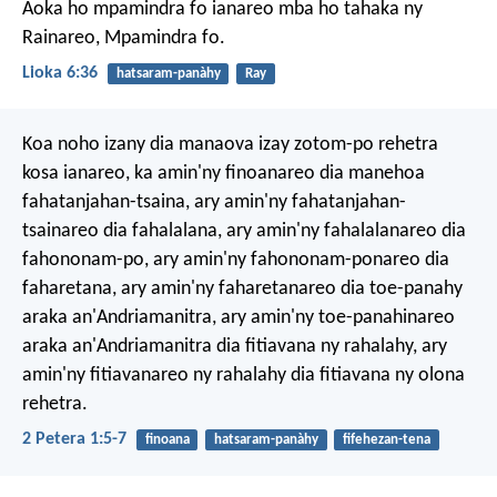
Aoka ho mpamindra fo ianareo mba ho tahaka ny
Rainareo, Mpamindra fo.
Lioka 6:36
hatsaram-panàhy
Ray
Koa noho izany dia manaova izay zotom-po rehetra
kosa ianareo, ka amin'ny finoanareo dia manehoa
fahatanjahan-tsaina, ary amin'ny fahatanjahan-
tsainareo dia fahalalana, ary amin'ny fahalalanareo dia
fahononam-po, ary amin'ny fahononam-ponareo dia
faharetana, ary amin'ny faharetanareo dia toe-panahy
araka an'Andriamanitra, ary amin'ny toe-panahinareo
araka an'Andriamanitra dia fitiavana ny rahalahy, ary
amin'ny fitiavanareo ny rahalahy dia fitiavana ny olona
rehetra.
2 Petera 1:5-7
finoana
hatsaram-panàhy
fifehezan-tena