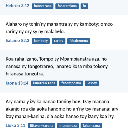
Hebreo 3:12
hatezerana
faharatsiana
fo
Alaharo ny tenin'ny mahantra sy ny kamboty;
omeo
rariny ny ory sy ny malahelo.
Salamo 82:3
kamboty
rariny
fahalemena
Koa raha Izaho, Tompo sy Mpampianatra aza, no
nanasa ny tongotrareo, ianareo kosa mba tokony
hifanasa tongotra.
Jaona 13:14
fanetren-tena
fanompoana
Jesosy
Ary namaly izy ka nanao taminy hoe: Izay manana
akanjo roa dia aoka hanome ho an'ny tsy manana; ary
izay manan-kanina, dia aoka hanao toy izany koa izy.
Lioka 3:11
fitiavan-karena
manomeza
fahantrana