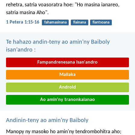
rehetra, satria voasoratra hoe: "Ho masina ianareo,
satria masina Aho".
1 Petera 1:15-16
fahamasinana
fiainana
fiantsoana
Te hahazo andin-teny ao amin'ny Baiboly
isan'andro :
Fampandrenesana isan'andro
Mailaka
Android
Ao amin'ny tranonkalanao
Andinin-teny ao amin'ny Baiboly
Manopy ny masoko ho amin'ny tendrombohitra aho;