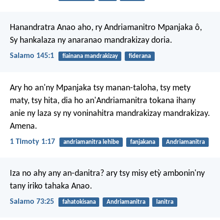
Hanandratra Anao aho, ry Andriamanitro Mpanjaka ô,
Sy hankalaza ny anaranao mandrakizay doria.
Salamo 145:1
fiainana mandrakizay
fiderana
Ary ho an'ny Mpanjaka tsy manan-taloha, tsy mety
maty, tsy hita, dia ho an'Andriamanitra tokana ihany
anie ny laza sy ny voninahitra mandrakizay mandrakizay.
Amena.
1 Timoty 1:17
andriamanitra lehibe
fanjakana
Andriamanitra
Iza no ahy any an-danitra?
ary tsy misy etỳ ambonin'ny
tany iriko tahaka Anao.
Salamo 73:25
fahatokisana
Andriamanitra
lanitra