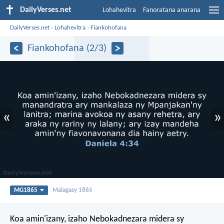
DailyVerses.net
Lohahevitra
Fanoratana anarana
DailyVerses.net
›
Lohahevitra
›
Fiankohofana
Fiankohofana (2/3)
«
»
MG1865
Malagasy 1865
Koa amin'izany, izaho Nebokadnezara midera sy