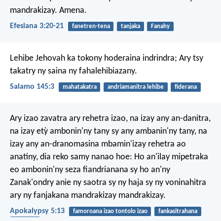
mandrakizay. Amena.
Efesiana 3:20-21
fanetren-tena
tanjaka
Fanahy
Lehibe Jehovah ka tokony hoderaina indrindra;
Ary tsy
takatry ny saina ny fahalehibiazany.
Salamo 145:3
mahatakatra
andriamanitra lehibe
fiderana
Ary izao zavatra ary rehetra izao, na izay any an-danitra,
na izay etỳ ambonin'ny tany sy any ambanin'ny tany, na
izay any an-dranomasina mbamin'izay rehetra ao
anatiny, dia reko samy nanao hoe: Ho an'ilay mipetraka
eo ambonin'ny seza fiandrianana sy ho an'ny
Zanak'ondry anie ny saotra sy ny haja sy ny voninahitra
ary ny fanjakana mandrakizay mandrakizay.
Apokalypsy 5:13
famoroana izao tontolo izao
fankasitrahana