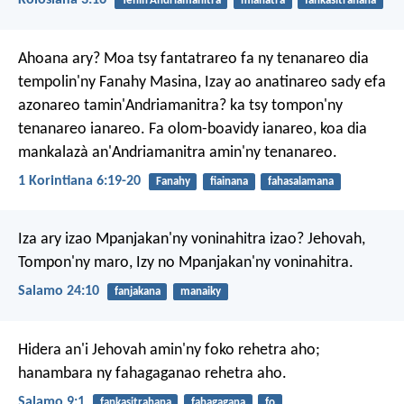
Kolosiana 3:16
Tenin'Andriamanitra
mianatra
fankasitrahana
Ahoana ary? Moa tsy fantatrareo fa ny tenanareo dia
tempolin'ny Fanahy Masina, Izay ao anatinareo sady efa
azonareo tamin'Andriamanitra? ka tsy tompon'ny
tenanareo ianareo. Fa olom-boavidy ianareo, koa dia
mankalazà an'Andriamanitra amin'ny tenanareo.
1 Korintiana 6:19-20
Fanahy
fiainana
fahasalamana
Iza ary izao Mpanjakan'ny voninahitra izao?
Jehovah,
Tompon'ny maro,
Izy no Mpanjakan'ny voninahitra.
Salamo 24:10
fanjakana
manaiky
Hidera an'i Jehovah amin'ny foko rehetra aho;
hanambara ny fahagaganao rehetra aho.
Salamo 9:1
fankasitrahana
fahagagana
fo