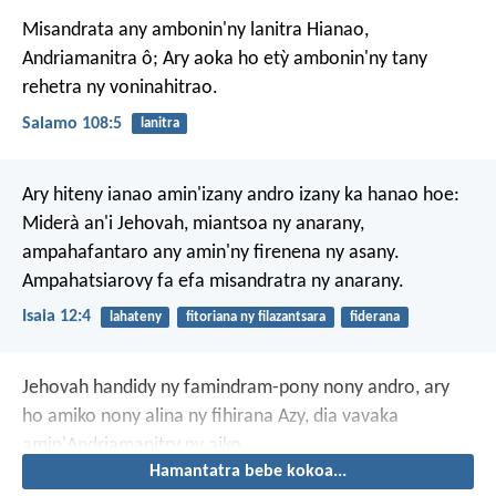
Misandrata any ambonin'ny lanitra Hianao,
Andriamanitra ô;
Ary aoka ho etỳ ambonin'ny tany
rehetra ny voninahitrao.
Salamo 108:5
lanitra
Ary hiteny ianao amin'izany andro izany ka hanao hoe:
Miderà an'i Jehovah, miantsoa ny anarany,
ampahafantaro any amin'ny firenena ny asany.
Ampahatsiarovy fa efa misandratra ny anarany.
Isaia 12:4
lahateny
fitoriana ny filazantsara
fiderana
Jehovah handidy ny famindram-pony nony andro,
ary
ho amiko nony alina ny fihirana Azy,
dia vavaka
amin'Andriamanitry ny aiko.
Hamantatra bebe kokoa...