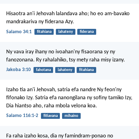
fiderana
Hisaotra an'i Jehovah lalandava aho;
ho eo am-bavako
mandrakariva ny fiderana Azy.
Salamo 34:1
fitahiana
lahateny
fiderana
Ny vava iray ihany no ivoahan'ny fisaorana sy ny
fanozonana. Ry rahalahiko, tsy mety raha misy izany.
Jakoba 3:10
fahotana
lahateny
fitahiana
Izaho tia an'i Jehovah, satria efa nandre
Ny feon'ny
fifonako Izy.
Satria efa nanongilana ny sofiny tamiko Izy,
Dia hiantso aho, raha mbola velona koa.
Salamo 116:1-2
fitiavana
mihaino
Fa raha izaho kosa, dia ny famindram-ponao no