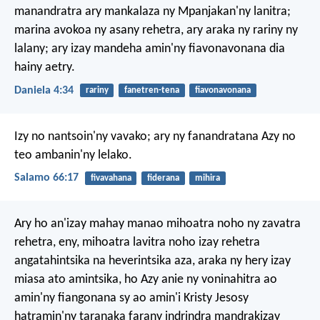
manandratra ary mankalaza ny Mpanjakan'ny lanitra;
marina avokoa ny asany rehetra, ary araka ny rariny ny
lalany; ary izay mandeha amin'ny fiavonavonana dia
hainy aetry.
Daniela 4:34
rariny
fanetren-tena
fiavonavonana
Izy no nantsoin'ny vavako;
ary ny fanandratana Azy no
teo ambanin'ny lelako.
Salamo 66:17
fivavahana
fiderana
mihira
Ary ho an'izay mahay manao mihoatra noho ny zavatra
rehetra, eny, mihoatra lavitra noho izay rehetra
angatahintsika na heverintsika aza, araka ny hery izay
miasa ato amintsika, ho Azy anie ny voninahitra ao
amin'ny fiangonana sy ao amin'i Kristy Jesosy
hatramin'ny taranaka farany indrindra mandrakizay