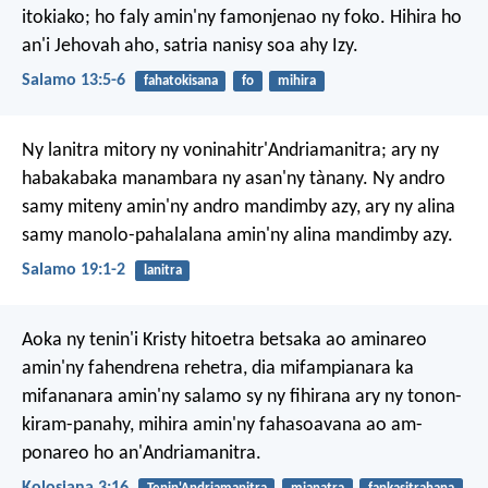
itokiako;
ho faly amin'ny famonjenao ny foko.
Hihira ho
an'i Jehovah aho,
satria nanisy soa ahy Izy.
Salamo 13:5-6
fahatokisana
fo
mihira
Ny lanitra mitory ny voninahitr'Andriamanitra;
ary ny
habakabaka manambara ny asan'ny tànany.
Ny andro
samy miteny amin'ny andro mandimby azy,
ary ny alina
samy manolo-pahalalana amin'ny alina mandimby azy.
Salamo 19:1-2
lanitra
Aoka ny tenin'i Kristy hitoetra betsaka ao aminareo
amin'ny fahendrena rehetra, dia mifampianara ka
mifananara amin'ny salamo sy ny fihirana ary ny tonon-
kiram-panahy, mihira amin'ny fahasoavana ao am-
ponareo ho an'Andriamanitra.