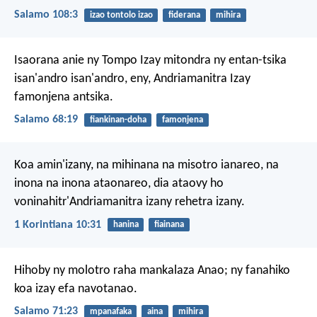
Salamo 108:3
izao tontolo izao
fiderana
mihira
Isaorana anie ny Tompo
Izay mitondra ny entan-tsika
isan'andro isan'andro,
eny, Andriamanitra Izay
famonjena antsika.
Salamo 68:19
fiankinan-doha
famonjena
Koa amin'izany, na mihinana na misotro ianareo, na
inona na inona ataonareo, dia ataovy ho
voninahitr'Andriamanitra izany rehetra izany.
1 Korintiana 10:31
hanina
fiainana
Hihoby ny molotro raha mankalaza Anao;
ny fanahiko
koa izay efa navotanao.
Salamo 71:23
mpanafaka
aina
mihira