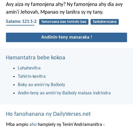
Avy aiza ny famonjena ahy?
Ny famonjena ahy dia avy
amin'i Jehovah,
Mpanao ny lanitra sy ny tany.
Salamo 121:1-2
famoroana izao tontolo izao
fankaherezana
fiankinan-doha
Andinin-teny manaraka !
Hamantatra bebe kokoa
Lohahevitra
Tahirin-kevitra
Boky ao amin'ny Baiboly
Andin-teny ao amin'ny Baiboly malaza indrindra
Ho fanohanana ny DailyVerses.net
Mba ampio
aho
hampiely ny Tenin'Andriamanitra :