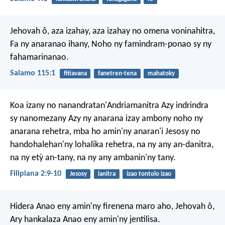
Jehovah ô, aza izahay, aza izahay no omena voninahitra,
Fa ny anaranao ihany,
Noho ny famindram-ponao sy ny
fahamarinanao.
Salamo 115:1
fitiavana
fanetren-tena
mahatoky
Koa izany no nanandratan'Andriamanitra Azy indrindra
sy nanomezany Azy ny anarana izay ambony noho ny
anarana rehetra, mba ho amin'ny anaran'i Jesosy no
handohalehan'ny lohalika rehetra, na ny any an-danitra,
na ny etỳ an-tany, na ny any ambanin'ny tany.
Filipiana 2:9-10
Jesosy
lanitra
izao tontolo izao
Hidera Anao eny amin'ny firenena maro aho, Jehovah ô,
Ary hankalaza Anao eny amin'ny jentilisa.