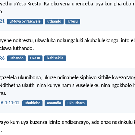
i yethu uYesu Krestu. Kaloku yena unenceba, uya kunipha ubom
o.
21
uMoya oyiNgcwele
uthando
UYesu
yene noKrestu, ukwaluka nokungaluki akubalulekanga, into eb
ciswa luthando.
:6
uthando
UYesu
ixabisekile
gazelela ukunibona, ukuze ndinabele siphiwo sithile kwezoMo
dithetha ukuthi nina kunye nam sivuseleleke: nina ngokholo
nu.
 1:11-12
ubuhlobo
amandla
ukhuthazo
ayo kum uya kuzenza izinto endizenzayo, ade enze nezinkulu 
.