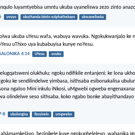
nqulo luyamtyebisa umntu ukuba uyaneliswa zezo zinto anaz
6
uvuyo
ukuthanda izinto eziphathekayo
ukwaneliseka
holwa ukuba uYesu wafa, wabuya wavuka. Ngokukwanjalo ke 
esu uThixo uya kubabuyisa kunye noYesu.
ALONIKA 4:14
UYesu
uvuko
 elugqatsweni olukhulu; ngoku ndifikile entanjeni; ke lona ukh
 Ngoku ke sendilindelwe yimbasa, isithsaba esibonakalisa ubulu
sona ngaloo Mini inkulu iNkosi, uMgwebi ogweba engenaxanas
a olindelwe seso sithsaba, koko ngabo bonke abayithandayo 
7-8
ubulungisa
ibuyiselo
umgwebo
abâmamkeláyo, bezinikele kuye ngokupheleleyo, wabanika ig