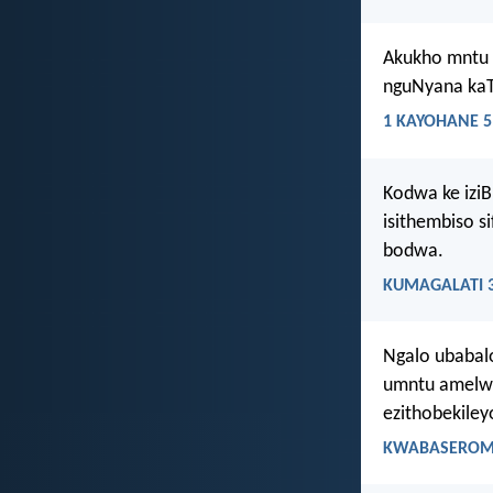
Akukho mntu 
nguNyana kaT
1 KAYOHANE 5
Kodwa ke iziB
isithembiso s
bodwa.
KUMAGALATI 3
Ngalo ubabalo
umntu amelwe
ezithobekile
KWABASEROMA