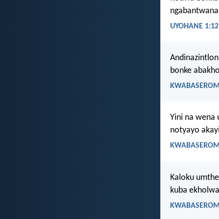
ngabantwana 
UYOHANE 1:12
Andinazintlon
bonke abakho
KWABASEROMA
Yini na wena 
notyayo akayi
KWABASEROMA
Kaloku umthet
kuba ekholwa
KWABASEROMA