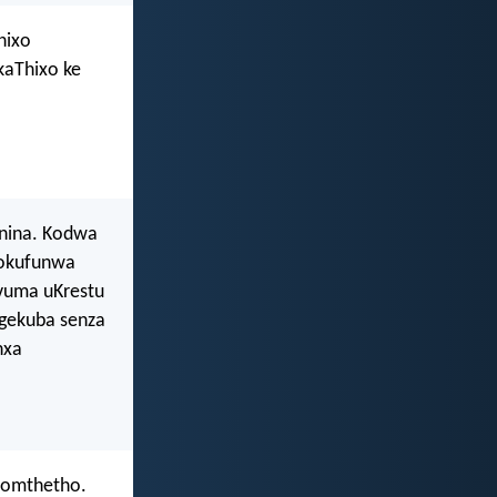
hixo
kaThixo ke
 nina. Kodwa
 okufunwa
mvuma uKrestu
ngekuba senza
nxa
eyomthetho.