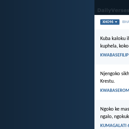
XHO96
IBHA
Kuba kaloku i
kuphela, koko
KWABASEFILIPI
Njengoko sikh
Krestu.
KWABASEROMA
Ngoko ke mas
ngalo, ngoku
KUMAGALATI 6