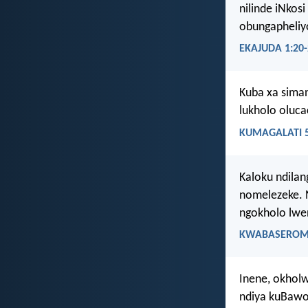
nilinde iNkos
obungapheliy
EKAJUDA 1:20-
Kuba xa siman
lukholo oluca
KUMAGALATI 5
Kaloku ndilan
nomelezeke. N
ngokholo lwe
KWABASEROMA
Inene, okholw
ndiya kuBawo