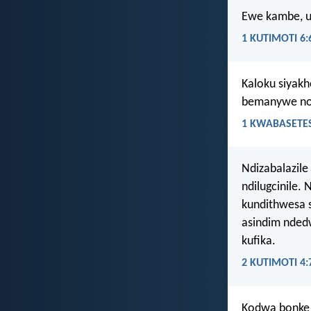
Ewe kambe, u
1 KUTIMOTI 6:
Kaloku siyak
bemanywe noY
1 KWABASETES
Ndizabalazile
ndilugcinile.
kundithwesa 
asindim ndedw
kufika.
2 KUTIMOTI 4:
Kodwa bonke 