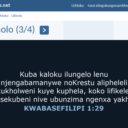
s.net
Izihloko
Ivesi elingokungenamkh
ihloko
›
Ukholo
olo (3/4)