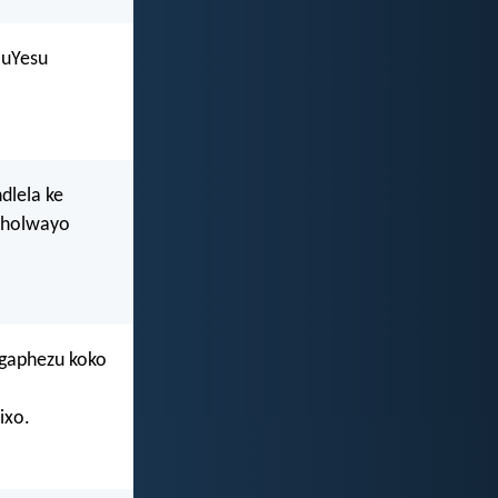
 uYesu
dlela ke
akholwayo
ngaphezu koko
ixo.