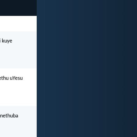
i kuye
ethu uYesu
inethuba