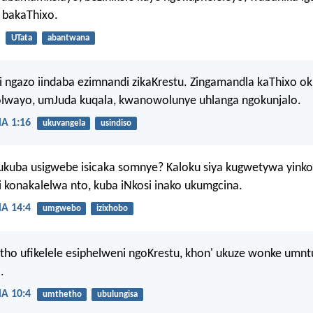
bakaThixo.
UTata
abantwana
i ngazo iindaba ezimnandi zikaKrestu. Zingamandla kaThixo ok
lwayo, umJuda kuqala, kwanowolunye uhlanga ngokunjalo.
 1:16
ukuvangela
usindiso
ukuba usigwebe isicaka somnye? Kaloku siya kugwetywa yinkos
 konakalelwa nto, kuba iNkosi inako ukumgcina.
 14:4
umgwebo
izixhobo
ho ufikelele esiphelweni ngoKrestu, khon' ukuze wonke umntu
.
 10:4
umthetho
ubulungisa