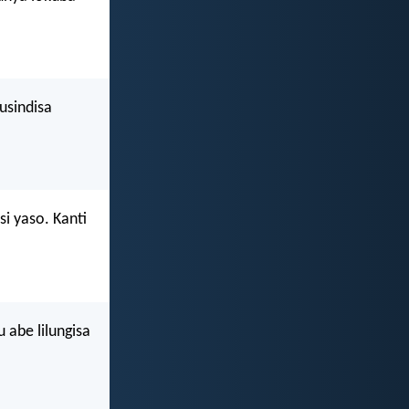
usindisa
i yaso. Kanti
 abe lilungisa