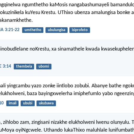
ngqinelwa ngumthetho kaMosis nangabashumayeli bamandulo
okuzinikela kuYesu Krestu. UThixo ubenza amalungisa bonke
 akanamkhethe.
 3:21-22
umthetho
ubulungisa
isiprofeto
 sinobudlelane noKrestu, xa sinamathele kwada kwasekuphele
 3:14
thembela
ubomi
ali yingcambu yazo zonke iintlobo zobubi. Abanye bathe ngok
elukholweni, baza bayingxwelerha imiphefumlo yabo ngeenzin
10
imali
ububi
ukubawa
, zihlobo zam, zingisani nizakhe elukholweni lwenu olunyulu.
uMoya oyiNgcwele. Uthando lukaThixo maluhlale lunifumbath