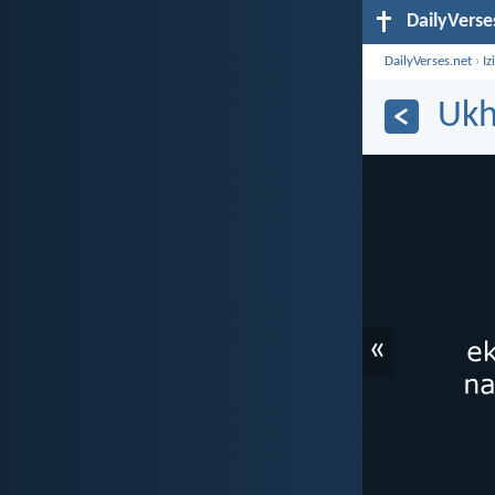
DailyVerse
DailyVerses.net
›
Iz
Ukh
«