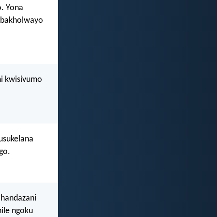
. Yona
 abakholwayo
ni kwisivumo
usukelana
go.
 Thandazani
ile ngoku