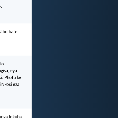
o.
nâbo bafe
olo
ngisa, eya
i. Phofu ke
iNkosi eza
unya lokuba