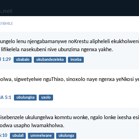
YIBHILE
lungelo lenu njengabamanywe noKrestu alipheleli ekukholwen
 lifikelela nasekubeni nive ubunzima ngenxa yakhe.
 1:29
ubabalo
ukubandezeleka
inceba
olwa, sígwetyelwe nguThixo, sinoxolo naye ngenxa yeNkosi y
 5:1
ubulungisa
uxolo
isebenzele ukulungelwa komntu wonke, ngalo lonke ixesha es
kodwa usapho lwamakholwa.
:10
ubulali
ummelwane
ukulunga