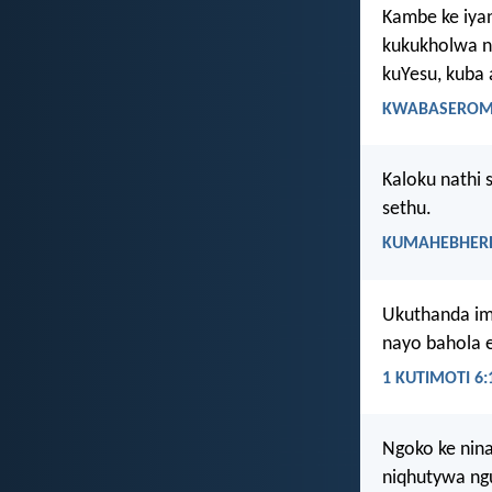
Kambe ke iya
kukukholwa n
kuYesu, kuba
KWABASEROMA
Kaloku nathi
sethu.
KUMAHEBHERE
Ukuthanda im
nayo bahola 
1 KUTIMOTI 6:
Ngoko ke nina
niqhutywa ng