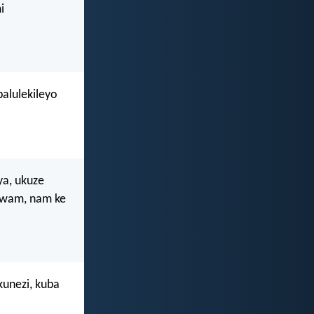
i
alulekileyo
ya, ukuze
 lwam, nam ke
kunezi, kuba