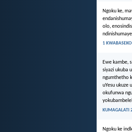
Ngoku ke, ma
endanishumaye
olo, enosindi
ndinishumayez
1 KWABASEKOR
Ewe kambe, si
siyazi ukuba
ngumthetho k
uYesu ukuze u
okufunwa ngu
yokubambele
KUMAGALATI 2
Ngoku ke indl