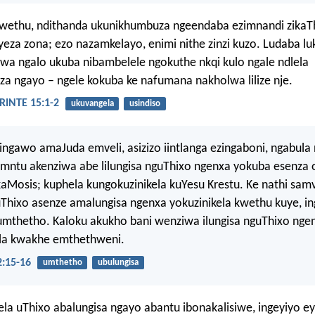
wethu, ndithanda ukunikhumbuza ngeendaba ezimnandi zikaT
za zona; ezo nazamkelayo, enimi nithe zinzi kuzo. Ludaba lu
swa ngalo ukuba nibambelele ngokuthe nkqi kulo ngale ndlela
a ngayo – ngele kokuba ke nafumana nakholwa lilize nje.
INTE 15:1-2
ukuvangela
usindiso
ngawo amaJuda emveli, asizizo iintlanga ezingaboni, ngabula
 umntu akenziwa abe lilungisa nguThixo ngenxa yokuba esenza
aMosis; kuphela kungokuzinikela kuYesu Krestu. Ke nathi sa
Thixo asenze amalungisa ngenxa yokuzinikela kwethu kuye, i
mthetho. Kaloku akukho bani wenziwa ilungisa nguThixo nge
la kwakhe emthethweni.
:15-16
umthetho
ubulungisa
ela uThixo abalungisa ngayo abantu ibonakalisiwe, ingeyiyo 