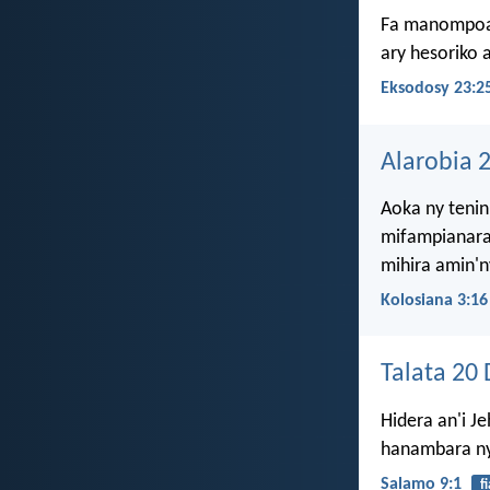
Fa manompoa a
ary hesoriko 
Eksodosy 23:2
Alarobia 
Aoka ny tenin
mifampianara 
mihira amin'
Kolosiana 3:16
Talata 20
Hidera an'i J
hanambara ny
Salamo 9:1
f