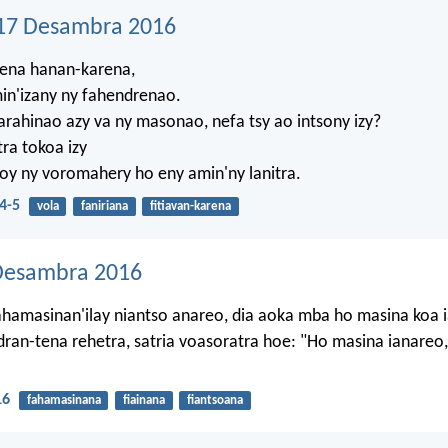
17 Desambra 2016
ena hanan-karena,
in'izany ny fahendrenao.
ahinao azy va ny masonao, nefa tsy ao intsony izy?
tra tokoa izy
oy ny voromahery ho eny amin'ny lanitra.
4-5
vola
faniriana
fitiavan-karena
Desambra 2016
ahamasinan'ilay niantso anareo, dia aoka mba ho masina koa 
dran-tena rehetra, satria voasoratra hoe: "Ho masina ianareo,
16
fahamasinana
fiainana
fiantsoana