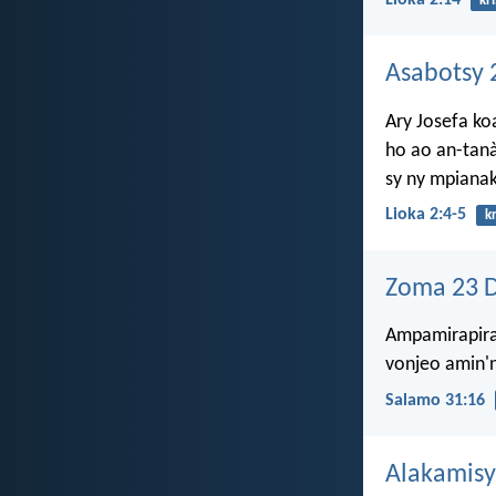
Lioka 2:14
kr
Asabotsy 
Ary Josefa ko
ho ao an-tanà
sy ny mpianak
Lioka 2:4-5
k
Zoma 23 
Ampamirapir
vonjeo amin'
Salamo 31:16
Alakamisy