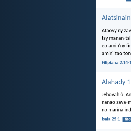
Alatsinai
Ataovy ny zav
tsy manan-tsi
eo amin'ny fi
amin'izao ton
Filipiana 2:14-
Alahady 
Jehovah ô, An
nanao zava-m
no marina ind
Isaia 25:1
fito