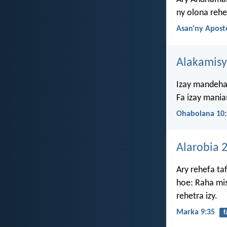
ny olona rehe
Asan'ny Apost
Alakamisy
Izay mandeha
Fa izay mania
Ohabolana 10:
Alarobia 
Ary rehefa ta
hoe: Raha mis
rehetra izy.
Marka 9:35
f