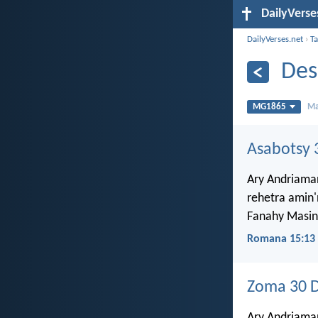
DailyVerse
DailyVerses.net
›
Ta
Des
MG1865
Ma
Asabotsy 
Ary Andriaman
rehetra amin
Fanahy Masin
Romana 15:13
Zoma 30 
Ary Andriamani