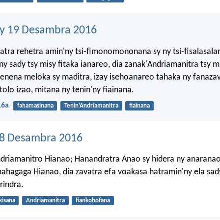
ny 19 Desambra 2016
atra rehetra amin'ny tsi-fimonomononana sy ny tsi-fisalasal
ny sady tsy misy fitaka ianareo, dia zanak'Andriamanitra tsy 
renena meloka sy maditra, izay isehoanareo tahaka ny fanaza
tolo izao, mitana ny tenin'ny fiainana.
16a
fahamasinana
Tenin'Andriamanitra
fiainana
18 Desambra 2016
driamanitro Hianao; Hanandratra Anao sy hidera ny anaranao
ahagaga Hianao, dia zavatra efa voakasa hatramin'ny ela sa
rindra.
kisana
Andriamanitra
fiankohofana