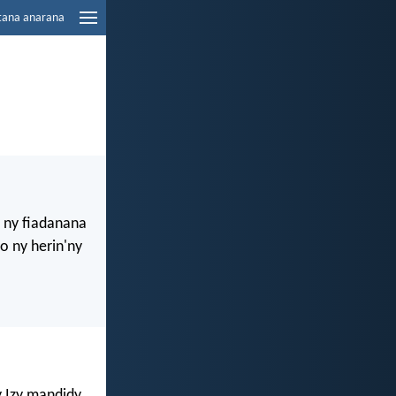
tana anarana
 ny fiadanana
 ny herin'ny
y Izy mandidy