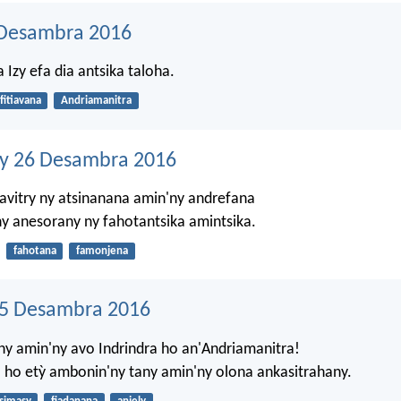
 Desambra 2016
ia Izy efa dia antsika taloha.
fitiavana
Andriamanitra
ny 26 Desambra 2016
avitry ny atsinanana amin'ny andrefana
ny anesorany ny fahotantsika amintsika.
fahotana
famonjena
25 Desambra 2016
ny amin'ny avo Indrindra ho an'Andriamanitra!
 ho etỳ ambonin'ny tany amin'ny olona ankasitrahany.