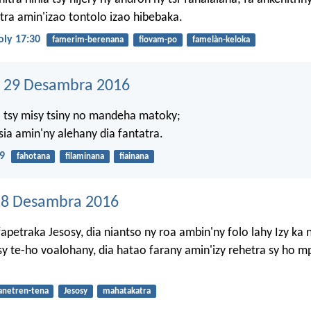
tra amin'izao tontolo izao hibebaka.
oly 17:30
famerim-berenana
fiovam-po
famelàn-keloka
 29 Desambra 2016
 tsy misy tsiny no mandeha matoky;
sia amin'ny alehany dia fantatra.
9
fahotana
filaminana
fiainana
28 Desambra 2016
fapetraka Jesosy, dia niantso ny roa ambin'ny folo lahy Izy ka
y te-ho voalohany, dia hatao farany amin'izy rehetra sy ho 
anetren-tena
Jesosy
mahatakatra