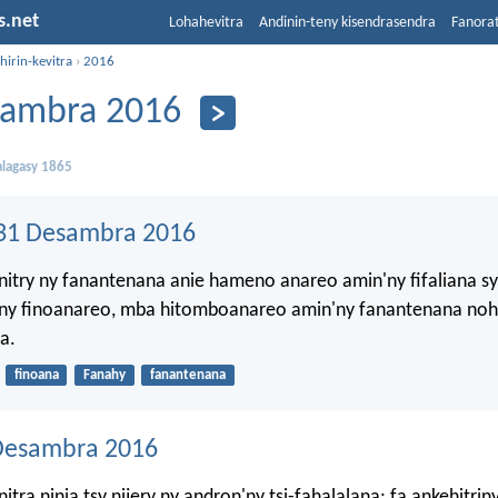
s.net
Lohahevitra
Andinin-teny kisendrasendra
Fanora
hirin-kevitra
›
2016
ambra 2016
lagasy 1865
31 Desambra 2016
itry ny fanantenana anie hameno anareo amin'ny fifaliana sy
'ny finoanareo, mba hitomboanareo amin'ny fanantenana noho
a.
finoana
Fanahy
fanantenana
Desambra 2016
tra ninia tsy nijery ny andron'ny tsi-fahalalana; fa ankehitrin