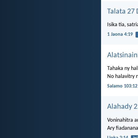
Talata 27
Isika tia, satr
1 Jaona 4:19
Alatsinai
Tahaka ny hal
No halavitry 
Salamo 103:12
Alahady 
Voninahitra a
Ary fiadanana