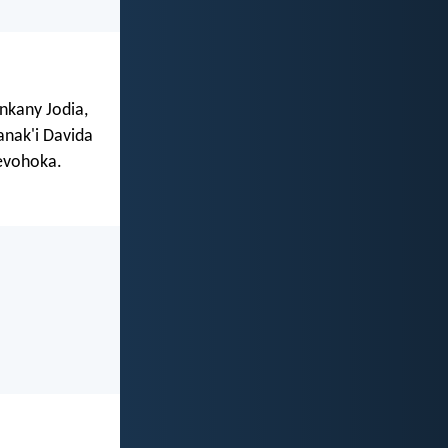
ankany Jodia,
anak'i Davida
bevohoka.