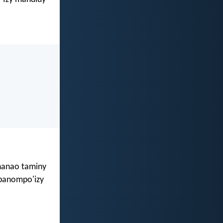
 nanao taminy
mpanompo'izy