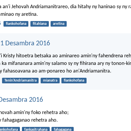
n'i Jehovah Andriamanitrareo, dia hitahy ny haninao sy ny r
aminao ny aretina.
5
fiankohofana
fitahiana
aretina
21 Desambra 2016
'i Kristy hitoetra betsaka ao aminareo amin'ny fahendrena reh
ka mifananara amin'ny salamo sy ny fihirana ary ny tonon-k
ny fahasoavana ao am-ponareo ho an'Andriamanitra.
Tenin'Andriamanitra
mianatra
fiankohofana
 Desambra 2016
ehovah amin'ny foko rehetra aho;
 fahagaganao rehetra aho.
iankohofana
fankasitrahana
fahagagana