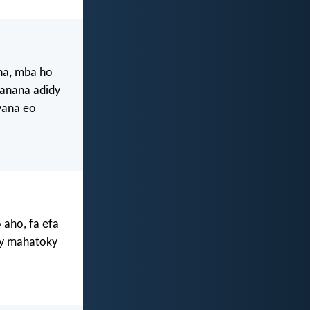
ana, mba ho
manana adidy
vana eo
 aho, fa efa
dy mahatoky