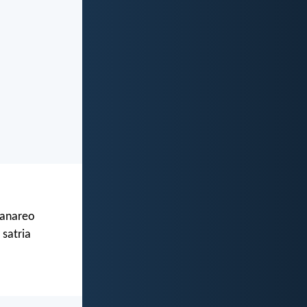
ianareo
 satria