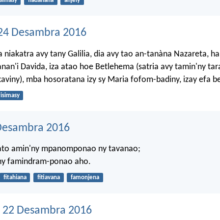
isimasy
fiadanana
anjely
24 Desambra 2016
a niakatra avy tany Galilia, dia avy tao an-tanàna Nazareta, h
nan'i Davida, iza atao hoe Betlehema (satria avy tamin'ny tar
aviny), mba hosoratana izy sy Maria fofom-badiny, izay efa 
risimasy
Desambra 2016
ato amin'ny mpanomponao ny tavanao;
ny famindram-ponao aho.
fitahiana
fitiavana
famonjena
 22 Desambra 2016