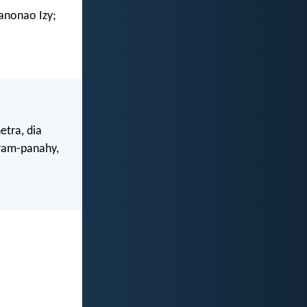
anonao Izy;
etra, dia
iram-panahy,