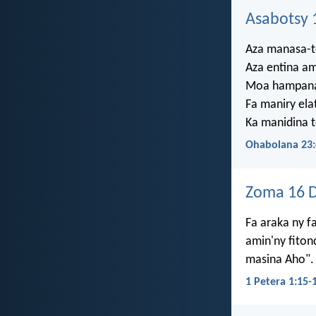
Asabotsy 
Aza manasa-t
Aza entina am
Moa hampanar
Fa maniry ela
Ka manidina t
Ohabolana 23:
Zoma 16 
Fa araka ny f
amin'ny fiton
masina Aho".
1 Petera 1:15-