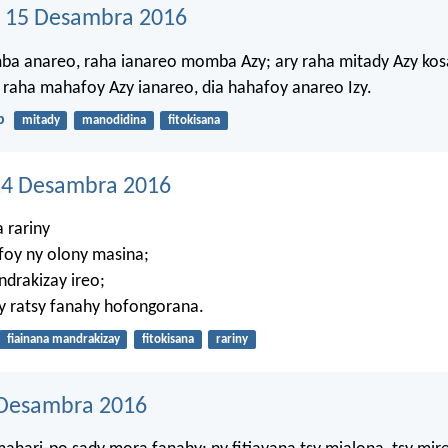
 15 Desambra 2016
a anareo, raha ianareo momba Azy; ary raha mitady Azy kosa
a raha mahafoy Azy ianareo, dia hahafoy anareo Izy.
b
mitady
manodidina
fitokisana
14 Desambra 2016
 rariny
foy ny olony masina;
drakizay ireo;
y ratsy fanahy hofongorana.
fiainana mandrakizay
fitokisana
rariny
 Desambra 2016