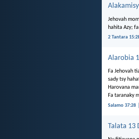
Alakamisy
Jehovah momb
hahita Azy; f
2 Tantara 15:2
Alarobia 
Fa Jehovah tia
sady tsy haha
Harovana man
Fa taranaky n
Salamo 37:28
Talata 13