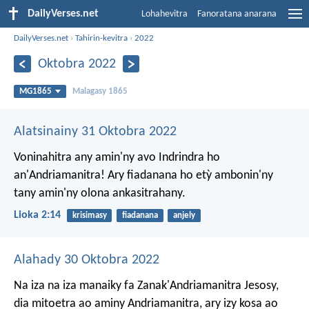
DailyVerses.net
Lohahevitra
Fanoratana anarana
DailyVerses.net
›
Tahirin-kevitra
›
2022
Oktobra 2022
MG1865
Malagasy 1865
Alatsinainy 31 Oktobra 2022
Voninahitra any amin'ny avo Indrindra ho
an'Andriamanitra!
Ary fiadanana ho etỳ ambonin'ny
tany amin'ny olona ankasitrahany.
Lioka 2:14
krisimasy
fiadanana
anjely
Alahady 30 Oktobra 2022
Na iza na iza manaiky fa Zanak'Andriamanitra Jesosy,
dia mitoetra ao aminy Andriamanitra, ary izy kosa ao