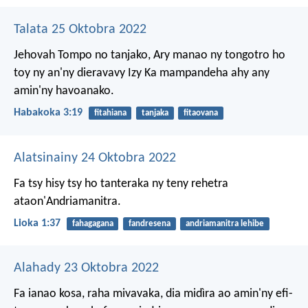
Talata 25 Oktobra 2022
Jehovah Tompo no tanjako,
Ary manao ny tongotro ho
toy ny an'ny dieravavy Izy
Ka mampandeha ahy any
amin'ny havoanako.
Habakoka 3:19
fitahiana
tanjaka
fitaovana
Alatsinainy 24 Oktobra 2022
Fa tsy hisy tsy ho tanteraka ny teny rehetra
ataon'Andriamanitra.
Lioka 1:37
fahagagana
fandresena
andriamanitra lehibe
Alahady 23 Oktobra 2022
Fa ianao kosa, raha mivavaka, dia midìra ao amin'ny efi-