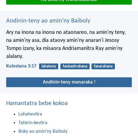
Andinin-teny ao amin'ny Baiboly
Ary na inona na inona no ataonareo, na amin'ny teny,
na amin'ny asa, dia ataovy amin'ny anaran'i Jesosy
Tompo izany, ka misaora Andriamanitra Ray amin'ny
alalany.
Kolosiana 3:17
lahateny
fankasitrahana
fanarahana
Andinin-teny manaraka !
Hamantatra bebe kokoa
Lohahevitra
Tahirin-kevitra
Boky ao amin'ny Baiboly