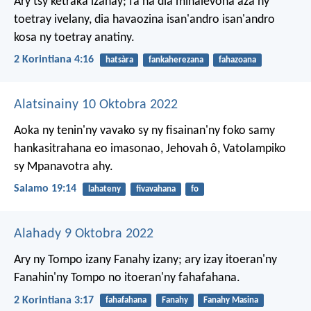
Ary tsy ketraka izahay; fa na dia mihalevona aza ny
toetray ivelany, dia havaozina isan'andro isan'andro
kosa ny toetray anatiny.
2 Korintiana 4:16
hatsàra
fankaherezana
fahazoana
Alatsinainy 10 Oktobra 2022
Aoka ny tenin'ny vavako sy ny fisainan'ny foko
samy
hankasitrahana eo imasonao,
Jehovah ô, Vatolampiko
sy Mpanavotra ahy.
Salamo 19:14
lahateny
fivavahana
fo
Alahady 9 Oktobra 2022
Ary ny Tompo izany Fanahy izany; ary izay itoeran'ny
Fanahin'ny Tompo no itoeran'ny fahafahana.
2 Korintiana 3:17
fahafahana
Fanahy
Fanahy Masina