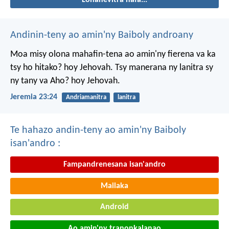
Andinin-teny ao amin'ny Baiboly androany
Moa misy olona mahafin-tena ao amin'ny fierena va ka
tsy ho hitako? hoy Jehovah. Tsy manerana ny lanitra sy
ny tany va Aho? hoy Jehovah.
Jeremia 23:24
Andriamanitra
lanitra
Te hahazo andin-teny ao amin'ny Baiboly
isan'andro :
Fampandrenesana isan'andro
Mailaka
Android
Ao amin'ny tranonkalanao