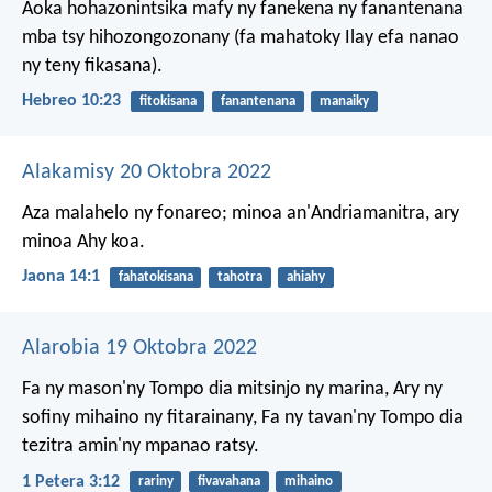
Aoka hohazonintsika mafy ny fanekena ny fanantenana
mba tsy hihozongozonany (fa mahatoky Ilay efa nanao
ny teny fikasana).
Hebreo 10:23
fitokisana
fanantenana
manaiky
Alakamisy 20 Oktobra 2022
Aza malahelo ny fonareo; minoa an'Andriamanitra, ary
minoa Ahy koa.
Jaona 14:1
fahatokisana
tahotra
ahiahy
Alarobia 19 Oktobra 2022
Fa ny mason'ny Tompo dia mitsinjo ny marina,
Ary ny
sofiny mihaino ny fitarainany,
Fa ny tavan'ny Tompo dia
tezitra amin'ny mpanao ratsy.
1 Petera 3:12
rariny
fivavahana
mihaino