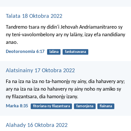
Talata 18 Oktobra 2022
Tandremo tsara ny didin'i Jehovah Andriamanitrareo sy
ny teni-vavolombelony ary ny lalàny, izay efa nandidiany
anao.
Deotoronomia 6:17
lalàna
fankatoavana
Alatsinainy 17 Oktobra 2022
Fa na iza na iza no ta-hamonjy ny ainy, dia hahavery ary;
ary na iza na iza no hahavery ny ainy noho ny amiko sy
ny filazantsara, dia hamonjy izany.
Marka 8:35
fitoriana ny filazantsara
famonjena
fiainana
Alahady 16 Oktobra 2022