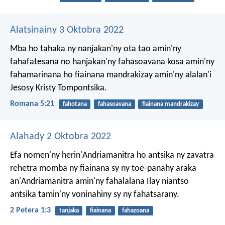
Alatsinainy 3 Oktobra 2022
Mba ho tahaka ny nanjakan'ny ota tao amin'ny
fahafatesana no hanjakan'ny fahasoavana kosa amin'ny
fahamarinana ho fiainana mandrakizay amin'ny alalan'i
Jesosy Kristy Tompontsika.
Romana 5:21
fahotana
fahasoavana
fiainana mandrakizay
Alahady 2 Oktobra 2022
Efa nomen'ny herin'Andriamanitra ho antsika ny zavatra
rehetra momba ny fiainana sy ny toe-panahy araka
an'Andriamanitra amin'ny fahalalana Ilay niantso
antsika tamin'ny voninahiny sy ny fahatsarany.
2 Petera 1:3
tanjaka
fiainana
fahazoana