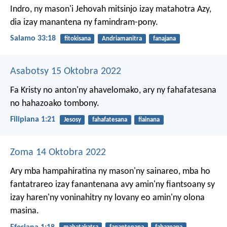
Indro, ny mason'i Jehovah mitsinjo izay matahotra Azy,
dia izay manantena ny famindram-pony.
Salamo 33:18
fitokisana
Andriamanitra
fanajana
Asabotsy 15 Oktobra 2022
Fa Kristy no anton'ny ahavelomako, ary ny fahafatesana
no hahazoako tombony.
Filipiana 1:21
Jesosy
fahafatesana
fiainana
Zoma 14 Oktobra 2022
Ary mba hampahiratina ny mason'ny sainareo, mba ho
fantatrareo izay fanantenana avy amin'ny fiantsoany sy
izay haren'ny voninahitry ny lovany eo amin'ny olona
masina.