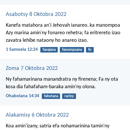
Asabotsy 8 Oktobra 2022
Kanefa matahora an'i Jehovah ianareo, ka manompoa
Azy marina amin'ny fonareo rehetra; fa eritrereto izao
zavatra lehibe nataony ho anareo izao.
1 Samoela 12:24
fanajana
fanompoana
fo
Zoma 7 Oktobra 2022
Ny fahamarinana manandratra ny firenena;
Fa ny ota
kosa dia fahafaham-baraka amin'ny olona.
Ohabolana 14:34
fahotana
rariny
Alakamisy 6 Oktobra 2022
Koa amin'izany, satria efa nohamarinina tamin'ny