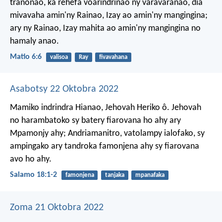
tranonao, ka rehefa voarindrinao ny varavaranao, dia
mivavaha amin'ny Rainao, Izay ao amin'ny mangingina;
ary ny Rainao, Izay mahita ao amin'ny mangingina no
hamaly anao.
Matio 6:6
valisoa
Ray
fivavahana
Asabotsy 22 Oktobra 2022
Mamiko indrindra Hianao, Jehovah Heriko ô.
Jehovah
no harambatoko sy batery fiarovana ho ahy ary
Mpamonjy ahy;
Andriamanitro, vatolampy ialofako,
sy
ampingako ary tandroka famonjena ahy sy fiarovana
avo ho ahy.
Salamo 18:1-2
famonjena
tanjaka
mpanafaka
Zoma 21 Oktobra 2022