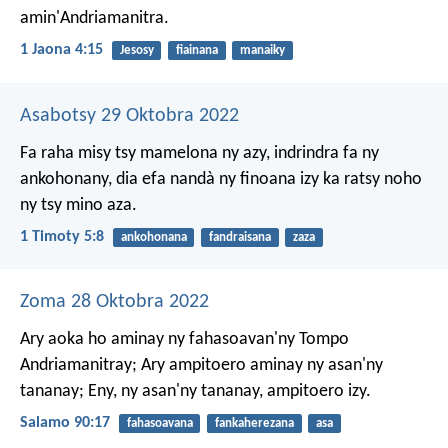
amin'Andriamanitra.
1 Jaona 4:15
Jesosy
fiainana
manaiky
Asabotsy 29 Oktobra 2022
Fa raha misy tsy mamelona ny azy, indrindra fa ny
ankohonany, dia efa nandà ny finoana izy ka ratsy noho
ny tsy mino aza.
1 Timoty 5:8
ankohonana
fandraisana
zaza
Zoma 28 Oktobra 2022
Ary aoka ho aminay ny fahasoavan'ny Tompo
Andriamanitray;
Ary ampitoero aminay ny asan'ny
tananay;
Eny, ny asan'ny tananay, ampitoero izy.
Salamo 90:17
fahasoavana
fankaherezana
asa