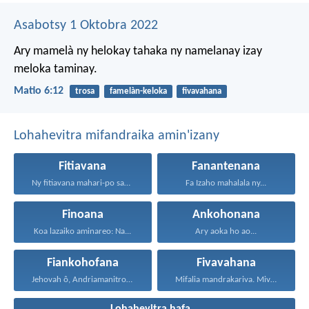
Asabotsy 1 Oktobra 2022
Ary mamelà ny helokay tahaka
ny namelanay izay
meloka taminay.
Matio 6:12
trosa
famelàn-keloka
fivavahana
Lohahevitra mifandraika amin'izany
Fitiavana
Fanantenana
Ny fitiavana mahari-po sady...
Fa Izaho mahalala ny...
Finoana
Ankohonana
Koa lazaiko aminareo: Na...
Ary aoka ho ao...
Fiankohofana
Fivavahana
Jehovah ô, Andriamanitro Hianao...
Mifalia mandrakariva. Mivavaha, ka...
Lohahevitra hafa...