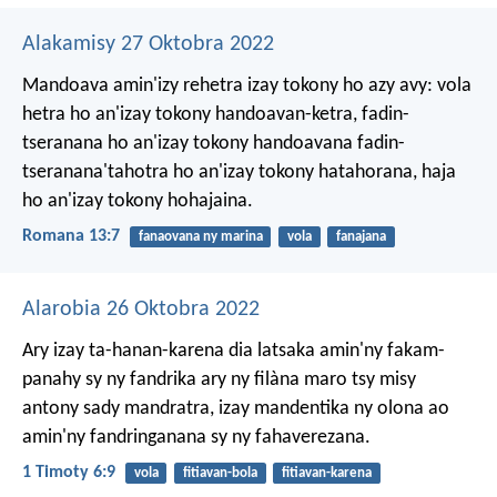
Alakamisy 27 Oktobra 2022
Mandoava amin'izy rehetra izay tokony ho azy avy: vola
hetra ho an'izay tokony handoavan-ketra, fadin-
tseranana ho an'izay tokony handoavana fadin-
tseranana'tahotra ho an'izay tokony hatahorana, haja
ho an'izay tokony hohajaina.
Romana 13:7
fanaovana ny marina
vola
fanajana
Alarobia 26 Oktobra 2022
Ary izay ta-hanan-karena dia latsaka amin'ny fakam-
panahy sy ny fandrika ary ny filàna maro tsy misy
antony sady mandratra, izay mandentika ny olona ao
amin'ny fandringanana sy ny fahaverezana.
1 Timoty 6:9
vola
fitiavan-bola
fitiavan-karena