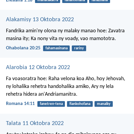
Efesiana 1:18
mahatakatra
fanantenana
fahazoana
Alakamisy 13 Oktobra 2022
Fandrika amin'ny olona ny malaky manao hoe: Zavatra
masina ity;
Ka nony vita ny voady, vao mamototra.
Ohabolana 20:25
fahamasinana
rariny
Alarobia 12 Oktobra 2022
Fa voasoratra hoe: Raha velona koa Aho, hoy Jehovah,
ny lohalika rehetra handohalika amiko, Ary ny lela
rehetra hidera an'Andriamanitra.
Romana 14:11
fanetren-tena
fiankohofana
manaiky
Talata 11 Oktobra 2022