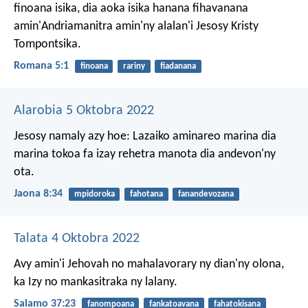
finoana isika, dia aoka isika hanana fihavanana
amin'Andriamanitra amin'ny alalan'i Jesosy Kristy
Tompontsika.
Romana 5:1
finoana
rariny
fiadanana
Alarobia 5 Oktobra 2022
Jesosy namaly azy hoe: Lazaiko aminareo marina dia
marina tokoa fa izay rehetra manota dia andevon'ny
ota.
Jaona 8:34
mpidoroka
fahotana
fanandevozana
Talata 4 Oktobra 2022
Avy amin'i Jehovah no mahalavorary ny dian'ny olona,
ka Izy no mankasitraka ny lalany.
Salamo 37:23
fanompoana
fankatoavana
fahatokisana